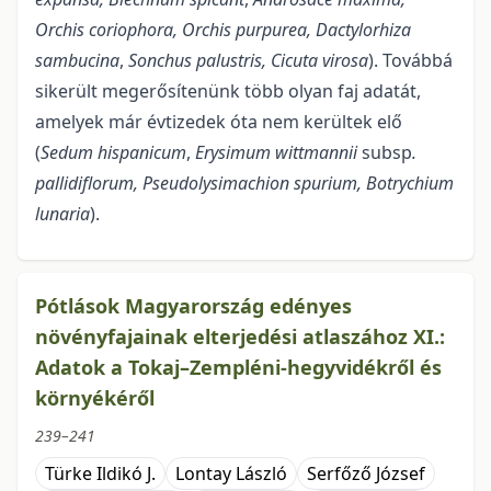
Orchis cori­ophora, Orchis purpurea,
Dactylorhiza
sambucina
,
Sonchus palustris, Cicuta virosa
). Továbbá
sikerült megerősítenünk több olyan faj adatát,
amelyek már évtizedek óta nem kerültek elő
(
Sedum hispanicum
,
Erysimum wittmannii
subsp
.
pallidiflorum
, Pseudolysimachion spurium, Botrychium
lunaria
).
Pótlások Magyarország edényes
növényfajainak elterjedési atlaszához XI.:
Adatok a Tokaj–Zempléni-hegyvidékről és
környékéről
239–241
Türke Ildikó J.
Lontay László
Serfőző József