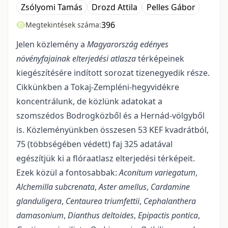
Zsólyomi Tamás
Drozd Attila
Pelles Gábor
396
Megtekintések száma:
Jelen közlemény a
Magyarország edényes
növényfajainak elterjedési atlasza
térképei­nek
kiegészítésére indított sorozat tizenegyedik része.
Cikkünkben a Tokaj-Zempléni-hegyvidékre
koncentrálunk, de közlünk adatokat a
szomszédos Bodrogközből és a Hernád-völgyből
is. Közlemé­nyünkben összesen 53 KEF kvadrátból,
75 (többségében védett) faj 325 adatával
egészítjük ki a flóraat­lasz elterjedési térképeit.
Ezek közül a fontosabbak:
Aconitum variegatum
,
Alchemilla subcrenata
,
Aster amellus
,
Cardamine
glanduligera
,
Centaurea triumfettii
,
Cephalanthera
damasonium
,
Dianthus deltoides
,
Epipactis pontica
,