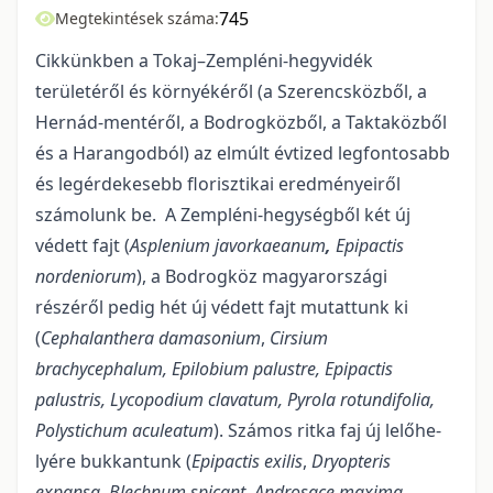
745
Megtekintések száma:
Cikkünkben a Tokaj–Zempléni-hegyvidék
területéről és környékéről (a Szerencsközből, a
Hernád-mentéről, a Bodrogközből, a Taktaközből
és a Harangodból) az elmúlt évtized legfontosabb
és legérdekesebb florisztikai eredményeiről
számolunk be. A Zempléni-hegységből két új
védett fajt (
As­plenium javorkaeanum
,
Epipactis
nordeniorum
), a Bodrogköz magyarországi
részéről pedig hét új védett fajt mutattunk ki
(
Cephalanthera damasonium
,
Cirsium
brachycephalum, Epilobium palustre, Epipactis
palustris, Lycopodium clavatum, Pyrola rotundifolia,
Polystichum aculeatum
). Számos ritka faj új lelőhe­
lyére bukkantunk (
Epipactis exilis
,
Dryopteris
expansa,
Blechnum spicant
,
Androsace maxima,