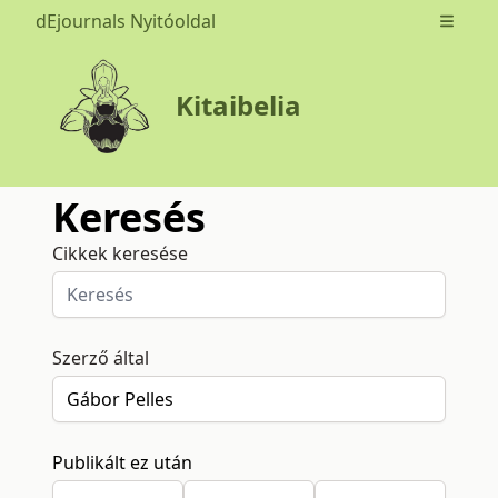
dEjournals Nyitóoldal
Open m
Kitaibelia
Keresés
Cikkek keresése
Szerző által
Publikált ez után