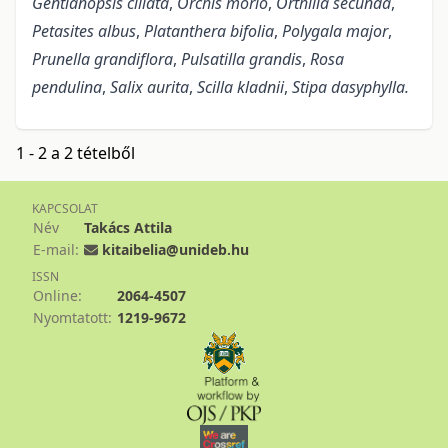
Gentianopsis ciliata
,
Orchis morio
,
Orthilia secunda
,
Petasites albus
,
Platanthera bifolia
,
Polygala major
,
Prunella grandiflora
,
Pulsatilla grandis
,
Rosa
pendulina
,
Salix aurita
,
Scilla kladnii
,
Stipa dasyphylla.
1 - 2 a 2 tételből
KAPCSOLAT
Név
Takács Attila
E-mail:
kitaibelia@unideb.hu
ISSN
Online:
2064-4507
Nyomtatott:
1219-9672