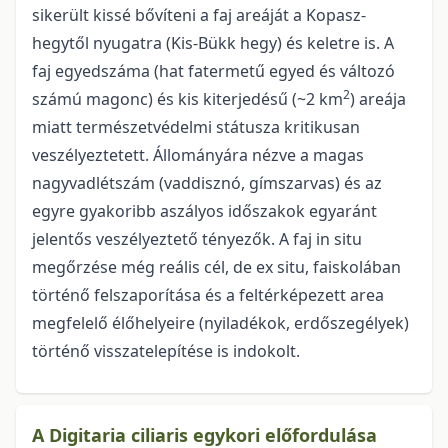
sikerült kissé bővíteni a faj areáját a Kopasz-
hegytől nyugatra (Kis-Bükk hegy) és keletre is. A
faj egyedszáma (hat fatermetű egyed és változó
2
számú ma­gonc) és kis kiterjedésű (~2 km
) areája
miatt természetvédelmi státusza kritikusan
veszélyeztetett. Állományára nézve a magas
nagyvadlétszám (vaddisznó, gímszarvas) és az
egyre gyakoribb aszályos időszakok egyaránt
jelentős veszélyeztető tényezők. A faj in situ
megőrzése még reális cél, de ex situ, faiskolában
történő felszaporítása és a feltérképezett area
megfelelő élőhelyeire (nyiladékok, erdősze­gélyek)
történő visszatelepítése is indokolt.
A Digitaria ciliaris egykori előfordulása