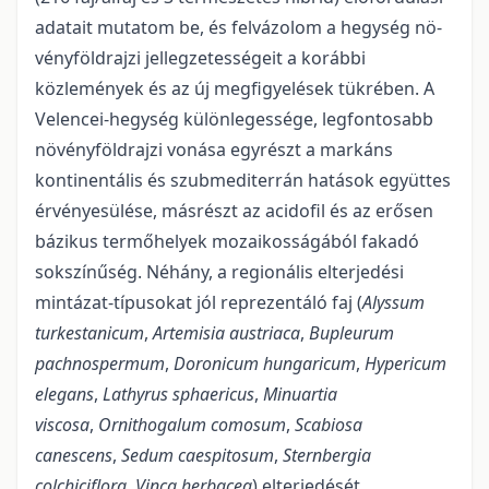
adatait mutatom be, és felvázolom a hegység nö­
vény­föld­raj­zi jel­leg­­zetességeit a korábbi
közlemények és az új megfigyelések tükrében. A
Velencei-hegység különlegessége, legfontosabb
növényföldrajzi vonása egyrészt a markáns
kontinentális és szubmediterrán ha­tások együt­tes
érvényesülése, másrészt az acidofil és az erősen
bázikus termőhelyek mo­za­i­kos­sá­gá­ból fakadó
sok­­színűség. Néhány, a regionális elterjedési
mintázat-típusokat jól reprezentáló faj (
Alyssum
turkestanicum
,
Artemisia austriaca
,
Bupleurum
pachnospermum
,
Doronicum hungaricum
,
Hy­pericum
elegans
,
Lat­hyrus sphaericus
,
Minuartia
viscosa
,
Ornithogalum comosum
,
Scabiosa
canescens
,
Se­dum caespitosum
,
Stern­bergia
colchiciflora
,
Vinca herbacea
) elterjedését