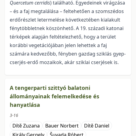
Quercetum cerridis
) található. Egyedeinek virágzá­sa
– és a faj megtalálása – feltehetően a szomszédos
erdőrészlet letermelése következtében kialakult
fénytöbbletnek köszönhető. A 19. századi katonai
térképek alapján feltételezhető, hogy a terület
koráb­bi vegetációjában jelen lehettek a faj
számára kedvezőbb, fényben gazdag sziklás gyep-
cserjés-erdő mozaikok, akár sziklai cserjések is.
A tengerparti szittyó balatoni
állományainak felemelkedése és
hanyatlása
3-16
Dítě Zuzana
Bauer Norbert
Dítě Daniel
Király Gergely
Šuvada Róbert