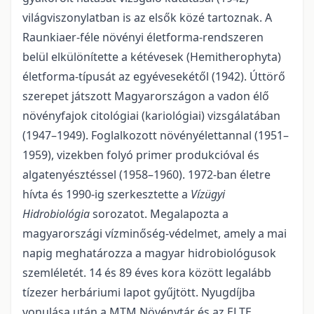
világviszonylatban is az elsők közé tartoznak. A
Raunkiaer-féle növényi életforma-rendszeren
belül elkülönítette a kétévesek (Hemitherophyta)
életforma-típusát az egyévesekétől (1942). Úttörő
szerepet játszott Magyarországon a vadon élő
növényfajok citológiai (kariológiai) vizsgálatában
(1947–1949). Foglalkozott növényélettannal (1951–
1959), vizekben folyó primer produkcióval és
algatenyésztéssel (1958–1960). 1972-ban életre
hívta és 1990-ig szerkesztette a
Vízügyi
Hidrobiológia
sorozatot. Megalapozta a
magyarországi vízminőség-védelmet, amely a mai
napig meghatározza a magyar hidrobiológusok
szemléletét. 14 és 89 éves kora között legalább
tízezer herbáriumi lapot gyűjtött. Nyugdíjba
vonulása után a MTM Növénytár és az ELTE