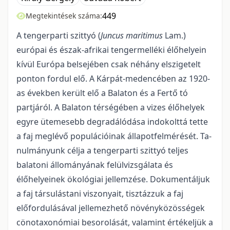
449
Megtekintések száma:
A tengerparti szittyó (
Juncus maritimus
Lam.)
európai és észak-afrikai tengermelléki élőhelyein
kívül Európa belsejében csak néhány elszigetelt
ponton fordul elő. A Kárpát-medencében az 1920-
as években került elő a Balaton és a Fertő tó
partjáról. A Balaton térségében a vizes élőhelyek
egyre ütemesebb degradálódása indokolttá tette
a faj meglévő populációinak állapotfelmérését. Ta­
nulmányunk célja a tengerparti szittyó teljes
balatoni állományának felülvizsgálata és
élőhelyeinek öko­lógiai jellemzése. Dokumentáljuk
a faj társulástani viszonyait, tisztázzuk a faj
előfordulásával jelle­mezhető növényközösségek
cönotaxonómiai besorolását, valamint értékeljük a