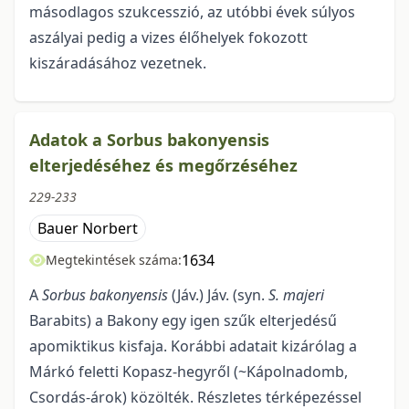
másodlagos szukcesszió, az utóbbi évek súlyos
aszályai pedig a vizes élőhelyek fokozott
kiszáradásához vezetnek.
Adatok a Sorbus bakonyensis
elterjedéséhez és megőrzéséhez
229-233
Bauer Norbert
1634
Megtekintések száma:
A
Sorbus bakonyensis
(Jáv.) Jáv. (syn.
S. majeri
Barabits) a Bakony egy igen szűk elter­jedésű
apomiktikus kisfaja. Korábbi adatait kizárólag a
Márkó feletti Kopasz-hegyről (~Kápolnadomb,
Csordás-árok) közölték. Részletes térképezéssel