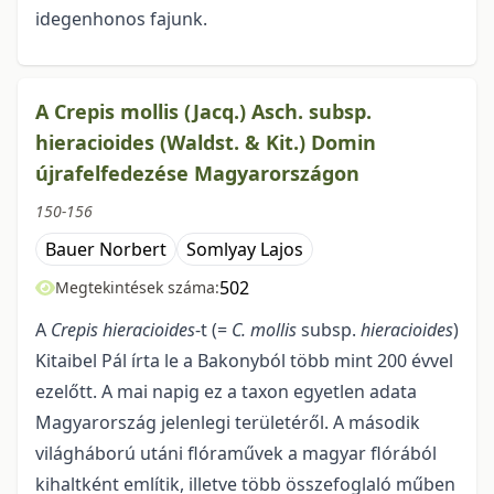
idegenhonos fajunk.
A Crepis mollis (Jacq.) Asch. subsp.
hieracioides (Waldst. & Kit.) Domin
újrafelfedezése Magyarországon
150-156
Bauer Norbert
Somlyay Lajos
502
Megtekintések száma:
A
Crepis hieracioides
-t (=
C. mollis
subsp.
hieracioides
)
Kitaibel Pál írta le a Bakonyból több mint 200 évvel
ezelőtt. A mai napig ez a taxon egyetlen adata
Magyarország jelenlegi területéről. A második
világháború utáni flóraművek a magyar flórából
kihaltként említik, illetve több összefoglaló műben