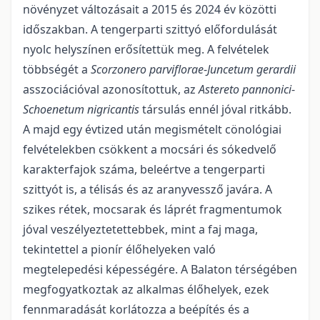
növényzet változásait a 2015 és 2024 év közötti
időszakban. A tengerparti szittyó előfordulását
nyolc helyszínen erősítettük meg. A felvételek
többségét a
Scorzonero parviflorae
-
Juncetum gerardii
asszociációval azonosítottuk, az
Astereto pannonici
-
Schoenetum nigricantis
társulás ennél jóval ritkább.
A majd egy évtized után megis­mételt cönológiai
felvételekben csökkent a mocsári és sókedvelő
karakterfajok száma, beleértve a ten­gerparti
szittyót is, a télisás és az aranyvessző javára. A
szikes rétek, mocsarak és láprét fragmen­tumok
jóval veszélyeztetettebbek, mint a faj maga,
tekintettel a pionír élőhelyeken való
megtelepedési képessé­gére. A Balaton térségében
megfogyatkoztak az alkalmas élőhelyek, ezek
fennmaradását korlá­tozza a beépítés és a