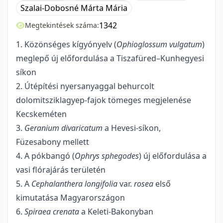
Szalai-Dobosné Márta Mária
1342
Megtekintések száma:
1. Közönséges kígyónyelv (
Ophioglossum vulgatum
)
meglepő új előfordulása a Tiszafüred–Kunhegyesi
síkon
2. Útépítési nyersanyaggal behurcolt
dolomitsziklagyep-fajok tömeges megjelenése
Kecskeméten
3.
Geranium divaricatum
a Hevesi-síkon,
Füzesabony mellett
4. A pókbangó (
Ophrys sphegodes
) új előfordulása a
vasi flórajárás területén
5. A
Cephalanthera longifolia
var.
rosea
első
kimutatása Magyarországon
6.
Spiraea crenata
a Keleti-Bakonyban