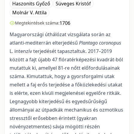
Haszonits Győző
Süveges Kristóf
Molnár V. Attila
1706
Megtekintések száma:
Magyarországi úthálózat vizsgálata során az
atlanti-mediterrán elterjedésű
Plantago coronopus
L. intenzív terjedését tapasztaltuk. 2017–2019
között a fajt újabb 47 flóratérképezési kvadrát-ból
mutattuk ki, amellyel 81-re nőtt előfordulásainak
száma. Kimutattuk, hogy a gyorsforgalmi utak
mellett a faj erős terjedése a főközlekedési utakat
is elérte, ezen kívüli megjelenései egyelőre ritkák.
Legnagyobb kiterjedésű és egyedsűrűségű
állományai az útpadkák mechanikus és ozmotikus
stressztől erősebben érintett (gyakran
növényzetmentes) sávja mögötti részén