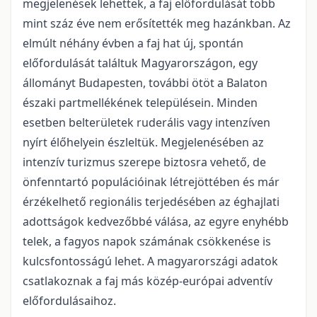
megjelenések lehettek, a faj előfordulását több
mint száz éve nem erősítették meg hazánkban. Az
elmúlt néhány évben a faj hat új, spontán
előfordulását talál­tuk Magyarországon, egy
állományt Budapesten, további ötöt a Balaton
északi partmellékének települé­sein. Minden
esetben belterületek ruderális vagy intenzíven
nyírt élőhelyein észleltük. Megjelenésében az
intenzív turizmus szerepe biztosra vehető, de
önfenntartó populációinak létrejöttében és már
érzé­kelhető regionális terjedésében az éghajlati
adottságok kedvezőbbé válása, az egyre enyhébb
telek, a fagyos napok számának csökkenése is
kulcsfontosságú lehet. A magyarországi adatok
csatlakoznak a faj más közép-európai adventív
előfordulásaihoz.