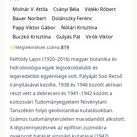
Molnár V. Attila
Csányi Béla
Vidéki Róbert
Bauer Norbert
Dolánszky Ferenc
Papp Viktor Gábor
Nótári Krisztina
Buczkó Krisztina
Gulyás Pál
Virók Viktor
819
Megtekintések száma:
Felföldy Lajos (1920–2016) magyar botanika és
hidrobiológia egyik legsokoldalúbb és
legeredetibb egyénisége volt. Pályáját Soó Rezső
irányításával kezdte, 1938 és 1946 között aktívan
részt vett a debreceni és 1941–1942 között a
kolozsvári Tudományegyetem Növénytani
Tanszékén folyó geobotanikai kutatásokban.
Számos tudományterületen maradandót alkotott.
A légszennyezésnek az epifiton zuzmókra
gyakorolt hatását vizsgáló kutatásai (1942)