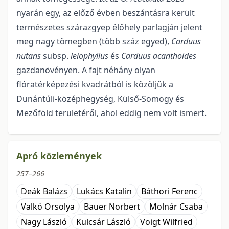
nyarán egy, az előző évben beszántásra került
természetes szárazgyep élőhely parlag­ján jelent
meg nagy tömegben (több száz egyed),
Carduus
nutans
subsp.
leiophyllus
és
Carduus acanthoides
gazdanövényen. A fajt néhány olyan
flóratérképezési kvadrátból is közöljük a
Dunántúli-középhegység, Külső-Somogy és
Mezőföld területéről, ahol eddig nem volt ismert.
Apró közlemények
257–266
Deák Balázs
Lukács Katalin
Báthori Ferenc
Valkó Orsolya
Bauer Norbert
Molnár Csaba
Nagy László
Kulcsár László
Voigt Wilfried