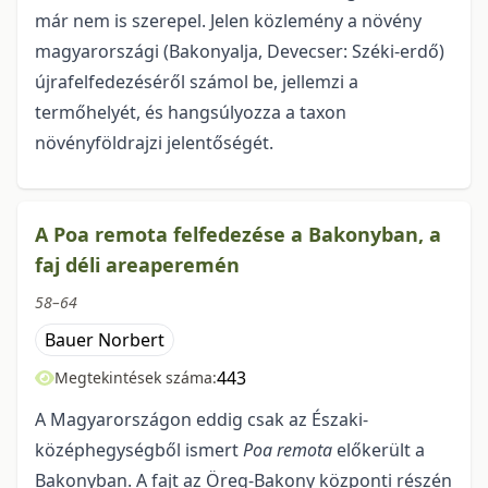
már nem is szerepel. Jelen közlemény a növény
magyarországi (Bakonyalja, Devecser: Széki-erdő)
újrafelfedezéséről számol be, jellemzi a
termőhelyét, és hangsúlyozza a taxon
növényföldrajzi jelentőségét.
A Poa remota felfedezése a Bakonyban, a
faj déli areaperemén
58–64
Bauer Norbert
443
Megtekintések száma:
A Magyarországon eddig csak az Északi-
középhegységből ismert
Poa remota
előkerült a
Bakonyban. A fajt az Öreg-Bakony központi részén