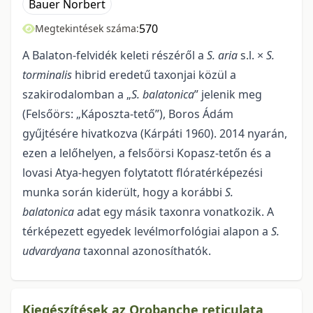
Bauer Norbert
570
Megtekintések száma:
A Balaton-felvidék keleti részéről a
S. aria
s.l. ×
S.
torminalis
hibrid eredetű taxonjai közül a
szakirodalomban a „
S. balatonica
” jelenik meg
(Felsőörs: „Káposzta-tető”), Boros Ádám
gyűjtésére hivatkozva (Kárpáti 1960). 2014 nyarán,
ezen a lelőhelyen, a felsőörsi Kopasz-tetőn és a
lovasi Atya-hegyen folytatott flóratérképezési
munka során kiderült, hogy a korábbi
S.
balatonica
adat egy másik taxonra vonatkozik. A
térképezett egyedek levélmorfológiai alapon a
S.
udvardyana
taxonnal azonosíthatók.
Kiegészítések az Orobanche reticulata