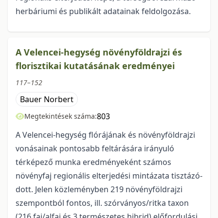
herbáriumi és publikált adatainak feldolgozása.
A Velencei-hegység növényföldrajzi és
florisztikai kutatásának eredményei
117–152
Bauer Norbert
803
Megtekintések száma:
A Velencei-hegység flórájának és növényföldrajzi
vonásainak pontosabb feltárására irá­­nyu­­ló
térképező munka eredményeként számos
növényfaj regionális elterjedési mintázata tisz­tá­zó­
dott. Je­­len közleményben 219 növényföldrajzi
szempontból fontos, ill. szórványos/ritka taxon
(216 faj/alfaj és 3 természetes hibrid) előfordulási