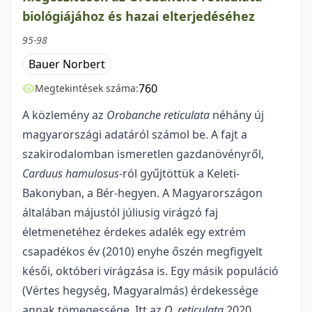
biológiájához és hazai elterjedéséhez
95-98
Bauer Norbert
760
Megtekintések száma:
A közlemény az
Orobanche reticulata
néhány új
magyarországi adatáról számol be. A fajt a
szakirodalomban ismeretlen gazdanövényről,
Carduus hamulosus
-ról gyűjtöttük a Keleti-
Bakonyban, a Bér-hegyen. A Magyarországon
általában májustól júliusig virágzó faj
életmenetéhez érdekes adalék egy extrém
csapadékos év (2010) enyhe őszén megfigyelt
késői, októberi virágzása is. Egy másik populáció
(Vértes hegység, Magyaralmás) érdekessége
annak tömegessége. Itt az
O. reticulata
2020