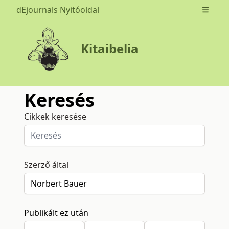
dEjournals Nyitóoldal
Open m
Kitaibelia
Keresés
Cikkek keresése
Szerző által
Publikált ez után