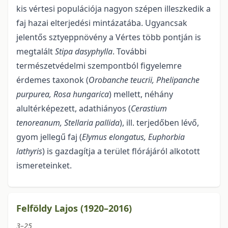
kis vértesi populációja nagyon szépen illeszkedik a
faj hazai elterjedési mintázatába. Ugyancsak
jelentős sztyeppnövény a Vértes több pontján is
megtalált
Stipa dasyphylla
. További
természetvédelmi szempontból figyelemre
érdemes taxonok (
Orobanche teucrii, Phelipanche
purpurea, Rosa hungarica
) mellett, néhány
alultérképezett, adathiányos (
Cerastium
tenoreanum, Stellaria pallida
), ill. terjedőben lévő,
gyom jellegű faj (
Elymus elongatus, Euphorbia
lathyris
) is gazdagítja a terület flórájáról alkotott
ismereteinket.
Felföldy Lajos (1920–2016)
3–25