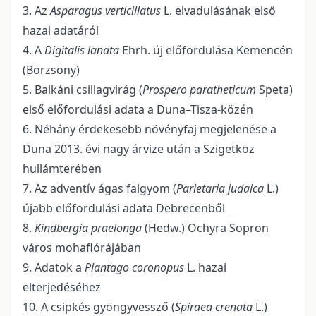
3. Az
Asparagus verticillatus
L. elvadulásának első
hazai adatáról
4. A
Digitalis lanata
Ehrh. új előfordulása Kemencén
(Börzsöny)
5. Balkáni csillagvirág (
Prospero paratheticum
Speta)
első előfordulási adata a Duna–Tisza-közén
6. Néhány érdekesebb növényfaj megjelenése a
Duna 2013. évi nagy árvize után a Szigetköz
hullámterében
7. Az adventív ágas falgyom (
Parietaria judaica
L.)
újabb előfordulási adata Debrecenből
8.
Kindbergia praelonga
(Hedw.) Ochyra Sopron
város mohaflórájában
9. Adatok a
Plantago coronopus
L. hazai
elterjedéséhez
10. A csipkés gyöngyvessző (
Spiraea crenata
L.)