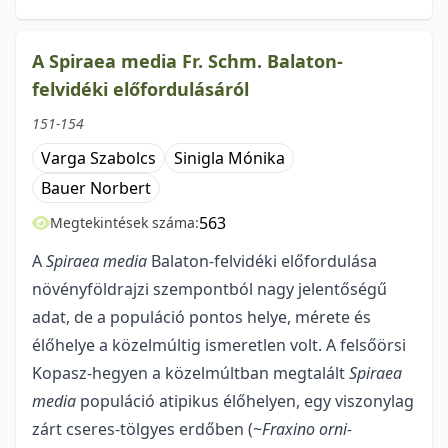
A Spiraea media Fr. Schm. Balaton-
felvidéki előfordulásáról
151-154
Varga Szabolcs
Sinigla Mónika
Bauer Norbert
563
Megtekintések száma:
A
Spiraea media
Balaton-felvidéki előfordulása
növényföldrajzi szempontból nagy jelentőségű
adat, de a populáció pontos helye, mérete és
élőhelye a közelmúltig ismeretlen volt. A fel­sőörsi
Kopasz-hegyen a közelmúltban megtalált
Spiraea
media
populáció atipikus élőhelyen, egy vi­szonylag
zárt cseres-tölgyes erdőben (~
Fraxino orni-