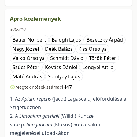
Apró közlemények
300-310
Bauer Norbert
Balogh Lajos
Bezeczky Árpád
Nagy József
Deák Balázs
Kiss Orsolya
Valkó Orsolya
Schmidt Dávid
Török Péter
Szűcs Péter
Kovács Dániel
Lengyel Attila
Máté András
Somlyay Lajos
1447
Megtekintések száma:
1. Az
Apium repens
(Jacq.) Lagasca új előfordulása a
Szigetközben
2. A
Limonium gmelinii
(Willd.) Kuntze
subsp.
hungaricum
(Klokov) Soó alkalmi
megjelenései útpadkákon