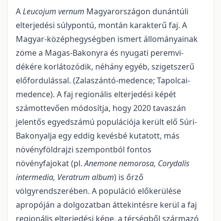
A
Leucojum vernum
Magyarországon dunántúli
elterjedési súlypontú, montán karakte­rű faj. A
Magyar-középhegységben ismert állományainak
zöme a Magas-Bakonyra és nyugati peremvi­
dékére korlátozódik, néhány egyéb, szigetszerű
előfordulással. (Zalaszántó-medence; Tapolcai-
medence). A faj regionális elterjedési képét
számottevően módosítja, hogy 2020 tavaszán
jelentős egyedszámú populációja került elő Súri-
Bakonyalja egy eddig kevésbé kutatott, más
növényföldrajzi szempontból fontos
növényfajokat (pl.
Anemone nemorosa, Corydalis
intermedia, Veratrum album
) is őrző
völgyrendszerében. A populáció előkerülése
apropóján a dolgozatban áttekintésre kerül a faj
regionális elterjedési képe, a térségből származó