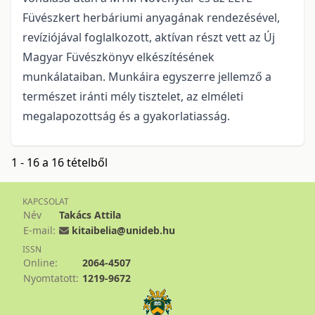
Füvészkert herbáriumi anyagának rendezésével,
revíziójával foglalkozott, aktívan részt vett az Új
Magyar Füvészkönyv elkészítésének
munkálataiban. Munkáira egyszerre jellemző a
természet iránti mély tisztelet, az elméleti
megalapozottság és a gyakorlatiasság.
1 - 16 a 16 tételből
KAPCSOLAT
Név
Takács Attila
E-mail:
kitaibelia@unideb.hu
ISSN
Online:
2064-4507
Nyomtatott:
1219-9672