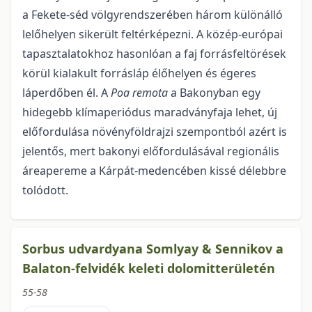
a Fekete-séd völgyrendszerében három különálló
lelőhelyen sikerült feltérképezni. A közép-európai
tapasztalatokhoz hasonlóan a faj forrásfeltörések
körül kialakult forrásláp élőhelyen és égeres
láperdőben él. A
Poa remota
a Bakonyban egy
hidegebb klímaperiódus maradványfaja lehet, új
előfordulása növényföldrajzi szempontból azért is
jelentős, mert bakonyi előfordulásával regionális
áreapereme a Kárpát-medencében kissé délebbre
tolódott.
Sorbus udvardyana Somlyay & Sennikov a
Balaton-felvidék keleti dolomitterületén
55-58