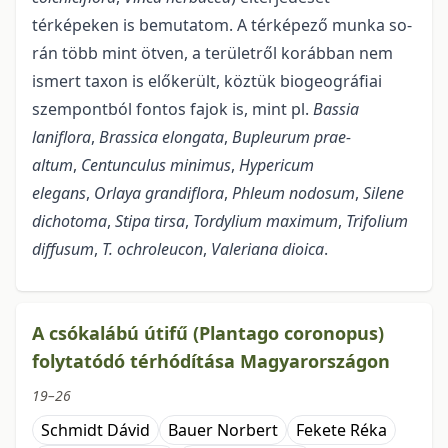
térképeken is bemutatom. A tér­­ké­pe­ző munka so­
rán több mint ötven, a területről korábban nem
ismert taxon is előkerült, köztük bio­geog­ráfiai
szem­pont­ból fontos fajok is, mint pl.
Bassia
laniflora
,
Brassica elongata
,
Bupleurum pra­e­
altum
,
Centunculus mi­ni­mus
,
Hypericum
elegans
,
Orlaya grandiflora
,
Phleum nodosum
,
Silene
dichotoma
,
Stipa tirsa
,
Tordylium maximum
,
Trifolium
diffusum
,
T. ochroleucon
,
Valeriana dioica
.
A csókalábú útifű (Plantago coronopus)
folytatódó térhódítása Magyarországon
19–26
Schmidt Dávid
Bauer Norbert
Fekete Réka