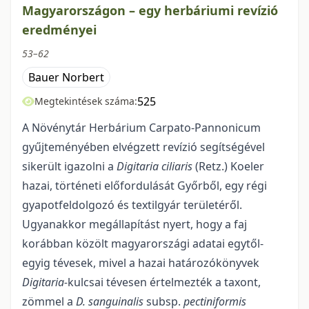
Magyarországon – egy herbáriumi revízió
eredményei
53–62
Bauer Norbert
525
Megtekintések száma:
A Növénytár Herbárium Carpato-Pannonicum
gyűjteményében elvégzett revízió segít­ségével
sikerült igazolni a
Digitaria ciliaris
(Retz.) Koeler
hazai, történeti előfordulását Győrből, egy régi
gyapotfeldolgozó és textilgyár területéről.
Ugyanakkor megállapítást nyert, hogy a faj
korábban közölt magyarországi adatai egytől-
egyig tévesek, mivel a hazai határozókönyvek
Digitaria-
kulcsai tévesen értelmezték a taxont,
zömmel a
D. sanguinalis
subsp.
pectiniformis