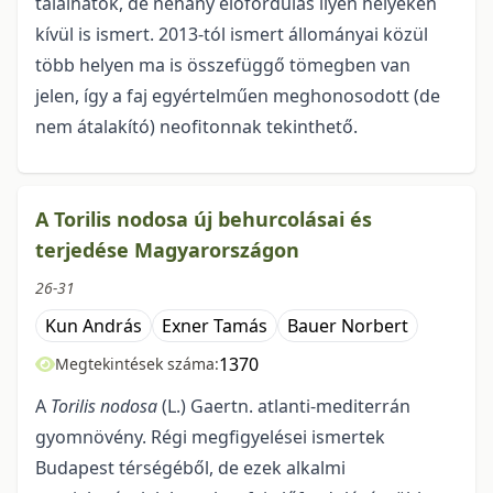
találhatók, de néhány előfordulás ilyen helyeken
kívül is ismert. 2013-tól ismert állományai közül
több helyen ma is összefüggő tömegben van
jelen, így a faj egyértelműen meghonosodott (de
nem átalakító) neofitonnak tekinthető.
A Torilis nodosa új behurcolásai és
terjedése Magyarországon
26-31
Kun András
Exner Tamás
Bauer Norbert
1370
Megtekintések száma:
A
Torilis nodosa
(L.) Gaertn. atlanti-mediterrán
gyomnövény. Régi megfigyelései ismer­tek
Budapest térségéből, de ezek alkalmi