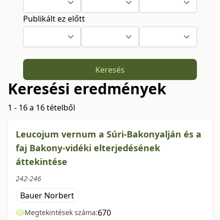
Publikált ez előtt
Keresés
Keresési eredmények
1 - 16 a 16 tételből
Leucojum vernum a Súri-Bakonyalján és a
faj Bakony-vidéki elterjedésének
áttekintése
242-246
Bauer Norbert
670
Megtekintések száma: