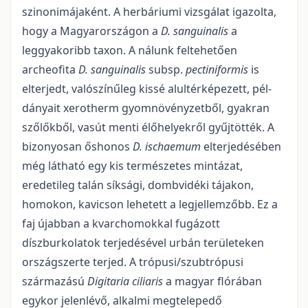
szinonimájaként. A herbári­umi vizsgálat igazolta,
hogy a Magyarországon a
D. sanguinalis
a
leggyakoribb taxon. A nálunk feltehe­tően
archeofita
D. sanguinalis
subsp.
pectiniformis
is
elterjedt, valószínűleg kissé alultérképezett, pél­
dányait xerotherm gyomnövényzetből, gyakran
szőlőkből, vasút menti élőhelyekről gyűjtötték. A
bizo­nyosan őshonos
D. ischaemum
elterjedésében
még látható egy kis természetes mintázat,
eredetileg talán síksági, dombvidéki tájakon,
homokon, kavicson lehetett a legjellemzőbb. Ez a
faj újabban a kvarchomokkal fugázott
díszburkolatok terjedésével urbán területeken
országszerte terjed. A trópu­si/szubtrópusi
származású
Digitaria ciliaris
a magyar flórában
egykor jelenlévő, alkalmi megtelepedő