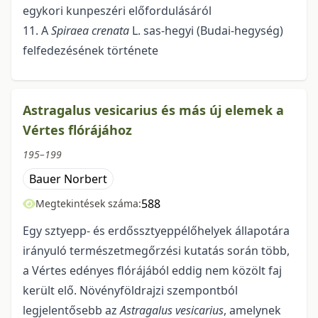
egykori kunpeszéri előfordulásáról
11. A
Spiraea crenata
L. sas-hegyi (Budai-hegység)
felfedezésének története
Astragalus vesicarius és más új elemek a
Vértes flórájához
195–199
Bauer Norbert
588
Megtekintések száma:
Egy sztyepp- és erdőssztyeppélőhelyek állapotára
irányuló természetmegőrzési kutatás során több,
a Vértes edényes flórájából eddig nem közölt faj
került elő. Növényföldrajzi szempontból
legjelentősebb az
Astragalus vesicarius
, amelynek