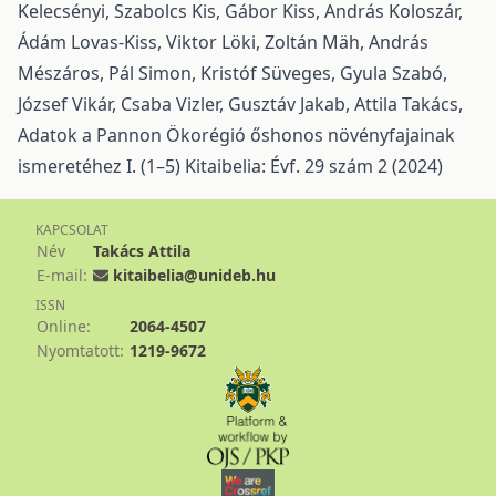
Kelecsényi, Szabolcs Kis, Gábor Kiss, András Koloszár,
Ádám Lovas-Kiss, Viktor Löki, Zoltán Mäh, András
Mészáros, Pál Simon, Kristóf Süveges, Gyula Szabó,
József Vikár, Csaba Vizler, Gusztáv Jakab, Attila Takács,
Adatok a Pannon Ökorégió őshonos növényfajainak
ismeretéhez I. (1–5)
Kitaibelia: Évf. 29 szám 2 (2024)
KAPCSOLAT
Név
Takács Attila
E-mail:
kitaibelia@unideb.hu
ISSN
Online:
2064-4507
Nyomtatott:
1219-9672