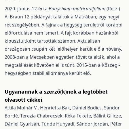
2020. június 12-én a
Botrychium matricariifolium
(Retz.)
A. Braun 12 példányát talál­tuk a Mátrában, egy hegyi
rét szegélyében. A fajnak a hegység területről korábbi
előfordulása nem ismert. A fajt korábban hazánkból
kipusztultként tartották számon. Aktuálisan
országosan csupán két lelőhelyen került elő a növény.
2008-ban a Mecsekben egyetlen tövét találták, ahol a
megtalálását köve­tően el is tűnt. 2015-ban a Kőszegi-
hegységben stabil állománya került elő.
Ugyanannak a szerző(k)nek a legtöbbet
olvasott cikkei
Attila Molnár V., Henrietta Bak, Dániel Bodics, Sándor
Bordé, Terezia Chabrecsek, Réka Fekete, Bálint Gilicze,
Dániel Gyurisán, Tünde Hunyadi, Sándor Jordán, Péter