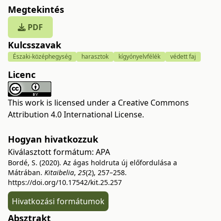
Megtekintés
PDF
Kulcsszavak
Északi-középhegység
harasztok
kígyónyelvfélék
védett faj
Licenc
This work is licensed under a
Creative Commons
Attribution 4.0 International License
.
Hogyan hivatkozzuk
Kiválasztott formátum:
APA
Bordé, S. (2020). Az ágas holdruta új előfordulása a
Mátrában.
Kitaibelia
,
25
(2), 257–258.
https://doi.org/10.17542/kit.25.257
Hivatkozási formátumok
Absztrakt