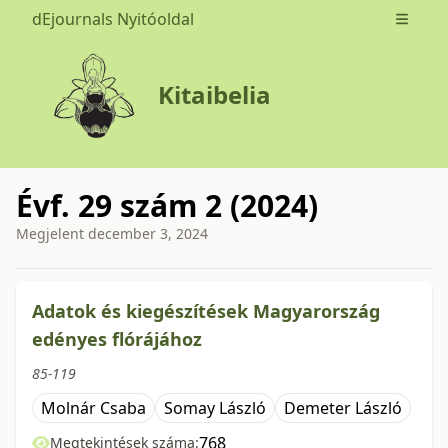
dEjournals Nyitóoldal
Open m
Kitaibelia
Évf. 29 szám 2 (2024)
Megjelent
december 3, 2024
issue.tableOfContents6a786
Adatok és kiegészítések Magyarország
edényes flórájához
85-119
Molnár Csaba
Somay László
Demeter László
768
Megtekintések száma: