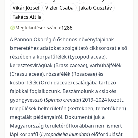
Vikár József
Vizler Csaba
Jakab Gusztáv
Takács Attila
1286
Megtekintések száma:
A Pannon Ökorégió őshonos növényfajainak
ismeretéhez adatokat szolgáltató cikkso­rozat első
részében a korpafűfélék (Lycopodiaceae),
keresztesvirágúak (Brassicaceae), varhúhájfélék
(Crassulaceae), rózsafélék (Rosaceae) és
kosborfélék (Orchidaceae) családjába tartozó
fajokkal foglal­kozunk. Beszámolunk a csipkés
gyöngyvessző (
Spiraea crenata
) 2019–2024 között,
települések belterü­letén (kertekben, temetőkben)
megtalált példányairól. Dokumentáljuk a
Magyarország területéről ko­rábban nem ismert
lápi korpafű (
Lycopodiella inundata
) előfordulását