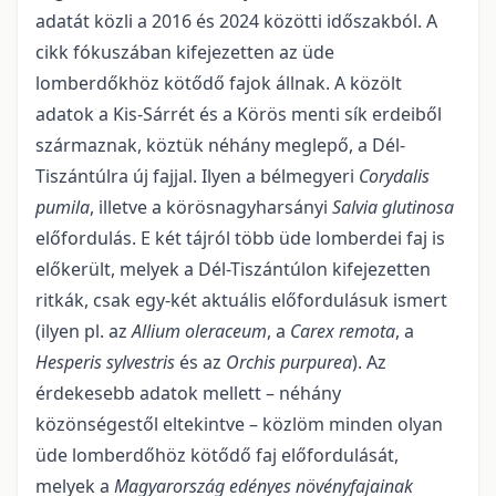
adatát közli a 2016 és 2024 közötti időszakból. A
cikk fókuszában kifejezetten az üde
lomberdőkhöz kötődő fajok állnak. A közölt
adatok a Kis-Sárrét és a Körös menti sík erdeiből
származ­nak, köztük néhány meglepő, a Dél-
Tiszántúlra új fajjal. Ilyen a bélmegyeri
Corydalis
pumila
, illetve a körösnagyharsányi
Salvia glutinosa
előfordulás. E két tájról több üde lomberdei faj is
előkerült, melyek a Dél-Tiszántúlon kifejezetten
ritkák, csak egy-két aktuális előfordulásuk ismert
(ilyen pl. az
Allium oleraceum
, a
Carex remota
, a
Hesperis sylvestris
és az
Orchis purpurea
). Az
érdekesebb adatok mellett – néhány
közönségestől eltekintve – közlöm minden olyan
üde lomberdőhöz kötődő faj előfordulását,
melyek a
Magyarország edényes növényfajainak