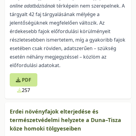
online adatbázisának
térképein nem szerepelnek. A
tárgyalt 42 faj tárgyalásának mélyége a
jelentőségüknek megfelelően változik. Az
érdekesebb fajok előfordulási körülményeit
részletesebben ismertetem, míg a gyakoribb fajok
esetében csak röviden, adatszerűen – szükség
esetén néhány megjegyzéssel – közlöm az
előfordulási adatokat.
PDF
257
Erdei növényfajok elterjedése és
természetvédelmi helyzete a Duna–Tisza
köze homoki tölgyeseiben