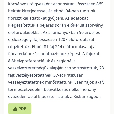
kocsányos tölgyesként azonosítani, összesen 865
hektár kiterjedéssel, és ebből 94-ben tudtunk
florisztikai adatokat gyűjteni. Az adatokat
kiegészítettük a bejárás során előkerült szórvány
előfordulásokkal. Az állományokban 96 erdei és
erdőszegélyi faj összesen 1207 előfordulását
rögzítettük. Ebből 81 faj 214 előfordulása új a
flóratérképezési adatbázis­hoz képest. A fajokat
élőhelypreferenciájuk és regionális
veszélyeztetettségük alapján csoportosítottuk, 23
fajt veszélyeztetettnek, 37-et kritikusan
veszélyeztetettnek minősítettünk. Ezen fajok aktív
természet­védelmi beavatkozás nélkül néhány
évtizeden belül kipusztulhatnak a Kiskunságból.
PDF