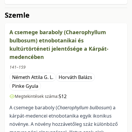
Szemle
A csemege baraboly (Chaerophyllum
bulbosum) etnobotanikai és
kultúrtörténeti jelentősége a Kárpát-
medencében
141–159
Németh Attila G. L.
Horváth Balázs
Pinke Gyula
512
Megtekintések száma:
A csemege baraboly (
Chaerophyllum bulbosum
) a
kárpát-medencei etnobotanika egyik ikonikus
növénye. A növény hozzávetőleg száz különböző