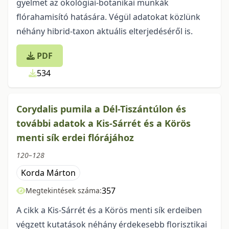
gyelmet az ökológiai-botanikai munkák
flórahamisító hatására. Végül adatokat közlünk
né­hány hibrid-taxon aktuális elterjedéséről is.
PDF
534
Corydalis pumila a Dél-Tiszántúlon és
további adatok a Kis-Sárrét és a Körös
menti sík erdei flórájához
120–128
Korda Márton
357
Megtekintések száma:
A cikk a Kis-Sárrét és a Körös menti sík erdeiben
végzett kutatások néhány érdeke­sebb florisztikai