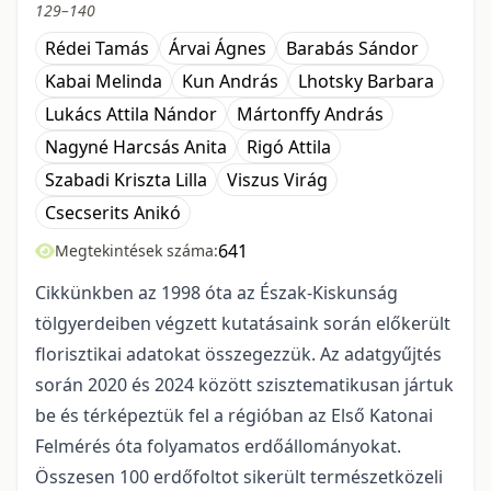
129–140
Rédei Tamás
Árvai Ágnes
Barabás Sándor
Kabai Melinda
Kun András
Lhotsky Barbara
Lukács Attila Nándor
Mártonffy András
Nagyné Harcsás Anita
Rigó Attila
Szabadi Kriszta Lilla
Viszus Virág
Csecserits Anikó
641
Megtekintések száma:
Cikkünkben az 1998 óta az Észak-Kiskunság
tölgyerdeiben végzett kutatásaink során előkerült
florisztikai adatokat összegezzük. Az adatgyűjtés
során 2020 és 2024 között szisztematikusan jártuk
be és térképeztük fel a régióban az Első Katonai
Felmérés óta folyamatos erdőállományokat.
Összesen 100 erdőfoltot sikerült természetközeli