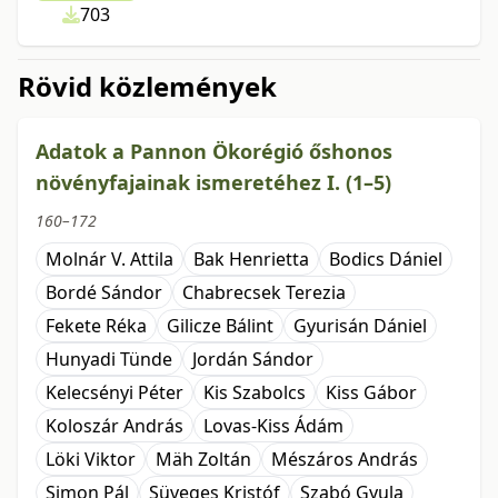
703
Rövid közlemények
Adatok a Pannon Ökorégió őshonos
növényfajainak ismeretéhez I. (1–5)
160–172
Molnár V. Attila
Bak Henrietta
Bodics Dániel
Bordé Sándor
Chabrecsek Terezia
Fekete Réka
Gilicze Bálint
Gyurisán Dániel
Hunyadi Tünde
Jordán Sándor
Kelecsényi Péter
Kis Szabolcs
Kiss Gábor
Koloszár András
Lovas-Kiss Ádám
Löki Viktor
Mäh Zoltán
Mészáros András
Simon Pál
Süveges Kristóf
Szabó Gyula