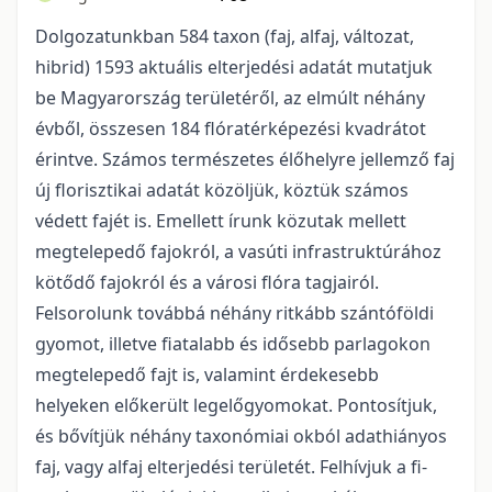
Dolgozatunkban 584 taxon (faj, alfaj, változat,
hibrid) 1593 aktuális elterje­dési adatát mutatjuk
be Magyarország területéről, az elmúlt néhány
évből, összesen 184 fló­ratérké­pezési kvadrátot
érintve. Számos természetes élőhelyre jellemző faj
új florisztikai adatát közöl­jük, köztük számos
védett fajét is. Emellett írunk közutak mellett
megtelepedő fajokról, a vasúti infrastruktúrához
kötődő fajokról és a városi flóra tagjairól.
Felsorolunk továbbá néhány ritkább szántóföldi
gyomot, illetve fiatalabb és idősebb parlagokon
megtele­pedő fajt is, valamint érdeke­sebb
helyeken előkerült legelőgyomokat. Pontosítjuk,
és bővít­jük néhány taxonómiai okból adat­hiányos
faj, vagy alfaj elterjedési területét. Felhívjuk a fi­