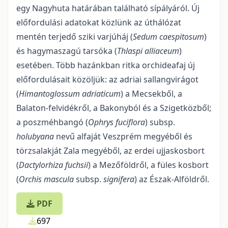
egy Nagyhuta határában találha­tó sípályáról. Új
előfordulási adatokat közlünk az úthálózat
mentén terjedő sziki varjúháj (
Sedum caespi­tosum
)
és hagymaszagú tarsóka (
Thlaspi alliaceum
)
esetében. Több hazánkban ritka orchideafaj új
előfordulásait közöljük: az adriai sallangvirágot
(
Himantoglossum adriaticum
) a Mecsekből, a
Balaton-felvidékről, a Bakonyból és a Szigetközből;
a poszméhbangó (
Ophrys fuciflora
) subsp.
holubyana
nevű alfaját Veszprém megyéből és
törzsalakját Zala megyéből, az erdei ujjaskosbort
(
Dactylorhiza fuchsii
) a Mezőföldről, a füles kosbort
(
Orchis mascula
subsp.
signifera
) az Észak-Alföldről.
PDF
697