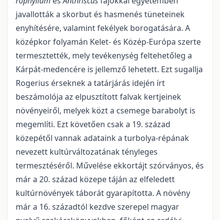
rophyllum
és
Anthriscus
fajokkal egyetemben
javallották a skorbut és hasmenés tüneteinek
enyhítésére, valamint fekélyek borogatására. A
középkor folyamán Kelet- és Közép-Európa szerte
termesztették, mely tevékenység feltehetőleg a
Kárpát-medencére is jellemző lehetett. Ezt sugallja
Rogerius érseknek a tatárjárás idején írt
beszámolója az elpusztított falvak kertjeinek
növényeiről, melyek közt a csemege barabolyt is
megemlíti. Ezt követően csak a 19. század
közepétől vannak adataink a turbolya-répának
nevezett kultúrváltozatának tényleges
termesztéséről. Művelése ekkortájt szórványos, és
már a 20. század közepe táján az elfeledett
kultúrnövények táborát gyarapította. A növény
már a 16. századtól kezdve szerepel magyar