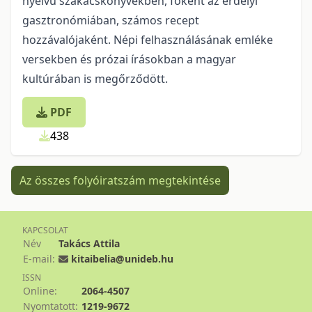
nyelvű szakácskönyvekben, főként az erdélyi
gasztronómiában, számos recept
hozzávalójaként. Népi felhasználásának emléke
versekben és prózai írásokban a magyar
kultúrában is megőrződött.
PDF
438
Az összes folyóiratszám megtekintése
KAPCSOLAT
Név
Takács Attila
E-mail:
kitaibelia@unideb.hu
ISSN
Online:
2064-4507
Nyomtatott:
1219-9672