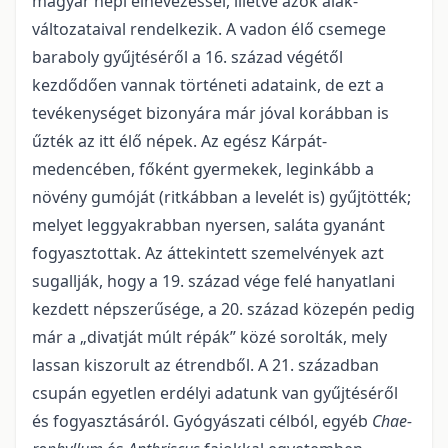
magyar népi elnevezéssel, illetve azok alak­
változataival rendelkezik. A vadon élő csemege
baraboly gyűjtéséről a 16. század végétől
kezdődően vannak történeti adataink, de ezt a
tevékenységet bizonyára már jóval korábban is
űzték az itt élő né­pek. Az egész Kárpát-
medencében, főként gyermekek, leginkább a
növény gumóját (ritkábban a levelét is) gyűjtötték;
melyet leggyakrabban nyersen, saláta gyanánt
fogyasztottak. Az áttekintett szemelvé­nyek azt
sugallják, hogy a 19. század vége felé hanyatlani
kezdett népszerűsége, a 20. század közepén pedig
már a „divatját múlt répák” közé sorolták, mely
lassan kiszorult az étrendből. A 21. században
csupán egyetlen erdélyi adatunk van gyűjtéséről
és fogyasztásáról. Gyógyászati célból, egyéb
Chae­