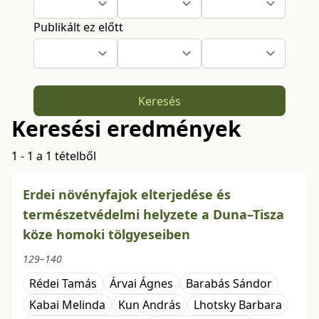
Publikált ez előtt
Keresés
Keresési eredmények
1 - 1 a 1 tételből
Erdei növényfajok elterjedése és
természetvédelmi helyzete a Duna–Tisza
köze homoki tölgyeseiben
129–140
Rédei Tamás
Árvai Ágnes
Barabás Sándor
Kabai Melinda
Kun András
Lhotsky Barbara