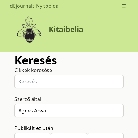
dEjournals Nyitóoldal
Open m
Kitaibelia
Keresés
Cikkek keresése
Szerző által
Publikált ez után