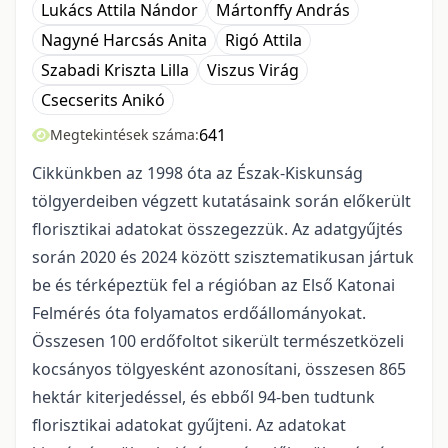
Lukács Attila Nándor
Mártonffy András
Nagyné Harcsás Anita
Rigó Attila
Szabadi Kriszta Lilla
Viszus Virág
Csecserits Anikó
641
Megtekintések száma:
Cikkünkben az 1998 óta az Észak-Kiskunság
tölgyerdeiben végzett kutatásaink során előkerült
florisztikai adatokat összegezzük. Az adatgyűjtés
során 2020 és 2024 között szisztematikusan jártuk
be és térképeztük fel a régióban az Első Katonai
Felmérés óta folyamatos erdőállományokat.
Összesen 100 erdőfoltot sikerült természetközeli
kocsányos tölgyesként azonosítani, összesen 865
hektár kiterjedéssel, és ebből 94-ben tudtunk
florisztikai adatokat gyűjteni. Az adatokat