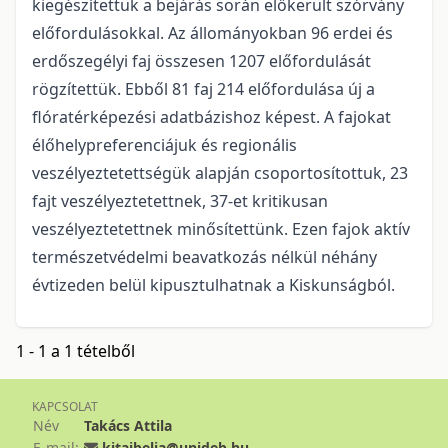
kiegészítettük a bejárás során előkerült szórvány
előfordulásokkal. Az állományokban 96 erdei és
erdőszegélyi faj összesen 1207 előfordulását
rögzítettük. Ebből 81 faj 214 előfordulása új a
flóratérképezési adatbázis­hoz képest. A fajokat
élőhelypreferenciájuk és regionális
veszélyeztetettségük alapján csoportosítottuk, 23
fajt veszélyeztetettnek, 37-et kritikusan
veszélyeztetettnek minősítettünk. Ezen fajok aktív
természet­védelmi beavatkozás nélkül néhány
évtizeden belül kipusztulhatnak a Kiskunságból.
1 - 1 a 1 tételből
KAPCSOLAT
Név
Takács Attila
E-mail:
kitaibelia@unideb.hu