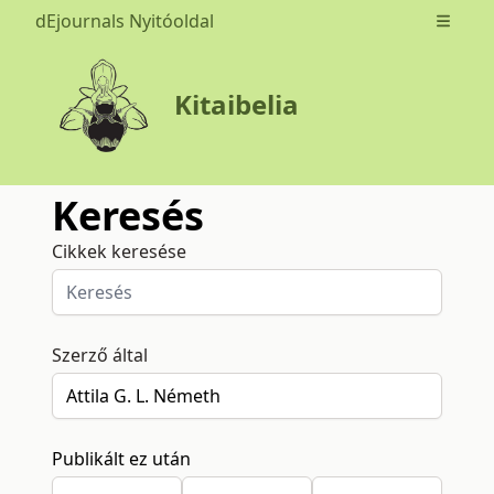
dEjournals Nyitóoldal
Open m
Kitaibelia
Keresés
Cikkek keresése
Szerző által
Publikált ez után