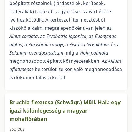
beépített részeinek (járdaszélek, kerítések,
ruderáliák) taposott vagy erősen zavart élőhe­
lyeihez kötődik. A kertészeti termesztésből
kiszökő alkalmi megtelepedőként van jelen az
Alnus
corda­ta
, az
Eryobotria
japonica
, az
Euonymus
alatus
, a
Paxistima
canbyi
, a
Pistacia
terebinthus
és a
Solanum
pseudocapsicum
, míg a
Viola
palmata
meghonosodott épített környezetekben. Az
Allium
aflatunense
belterületi telken való meghonosodása
is dokumentálásra került.
Bruchia flexuosa (Schwägr.) Müll. Hal.: egy
igazi különlegesség a magyar
mohaflórában
193-201