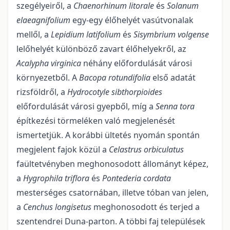
szegélyeiről, a
Chaenorhinum litorale
és
Solanum
elaeagnifolium
egy-egy élőhelyét vasútvonalak
mellől, a
Lepidium latifolium
és
Sisymbrium volgense
lelőhelyét különböző zavart élőhelyekről, az
Acalypha
virginica
néhány előfordu­lását városi
környezetből. A
Bacopa rotundifolia
első adatát
rizsföldről, a
Hydrocotyle sibthorpioides
előfordulását városi gyepből, míg a
Senna tora
építkezési törmeléken való megjelenését
ismertetjük. A korábbi ültetés nyomán spontán
megjelent fajok közül a
Celastrus orbiculatus
faültetvényben megho­nosodott állományt képez,
a
Hygrophila triflora
és
Pontederia cordata
mesterséges csatornában, illetve tóban van jelen,
a
Cenchus
longisetus
meghonosodott és terjed a
szentendrei Duna-parton. A többi faj települések