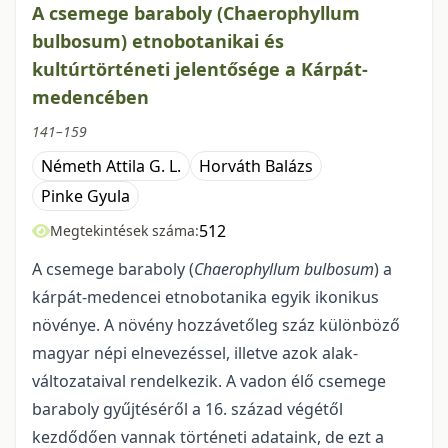
A csemege baraboly (Chaerophyllum
bulbosum) etnobotanikai és
kultúrtörténeti jelentősége a Kárpát-
medencében
141–159
Németh Attila G. L.
Horváth Balázs
Pinke Gyula
512
Megtekintések száma:
A csemege baraboly (
Chaerophyllum bulbosum
) a
kárpát-medencei etnobotanika egyik ikonikus
növénye. A növény hozzávetőleg száz különböző
magyar népi elnevezéssel, illetve azok alak­
változataival rendelkezik. A vadon élő csemege
baraboly gyűjtéséről a 16. század végétől
kezdődően vannak történeti adataink, de ezt a