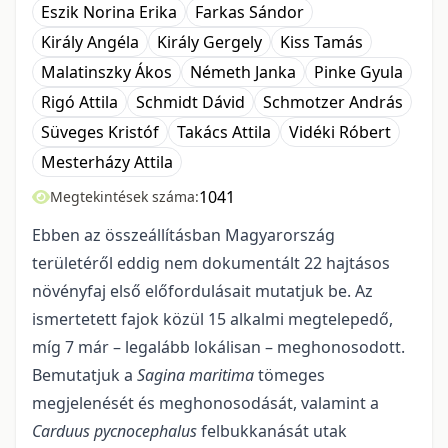
Eszik Norina Erika
Farkas Sándor
Király Angéla
Király Gergely
Kiss Tamás
Malatinszky Ákos
Németh Janka
Pinke Gyula
Rigó Attila
Schmidt Dávid
Schmotzer András
Süveges Kristóf
Takács Attila
Vidéki Róbert
Mesterházy Attila
1041
Megtekintések száma:
Ebben az összeállításban Magyarország
területéről eddig nem dokumentált 22 hajtásos
növényfaj első előfordulásait mutatjuk be. Az
ismertetett fajok közül 15 alkalmi megtelepedő,
míg 7 már – legalább lokálisan – meghonosodott.
Bemutatjuk a
Sagina maritima
tömeges
megjelenését és meghonosodását, valamint a
Carduus pycnocephalus
felbukkanását utak