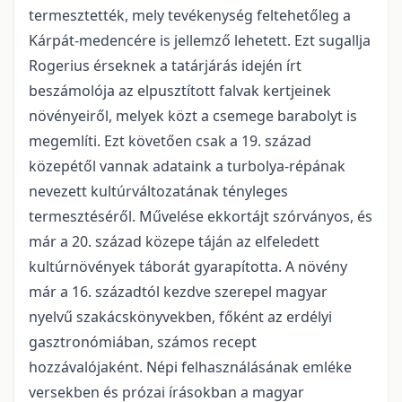
termesztették, mely tevékenység feltehetőleg a
Kárpát-medencére is jellemző lehetett. Ezt sugallja
Rogerius érseknek a tatárjárás idején írt
beszámolója az elpusztított falvak kertjeinek
növényeiről, melyek közt a csemege barabolyt is
megemlíti. Ezt követően csak a 19. század
közepétől vannak adataink a turbolya-répának
nevezett kultúrváltozatának tényleges
termesztéséről. Művelése ekkortájt szórványos, és
már a 20. század közepe táján az elfeledett
kultúrnövények táborát gyarapította. A növény
már a 16. századtól kezdve szerepel magyar
nyelvű szakácskönyvekben, főként az erdélyi
gasztronómiában, számos recept
hozzávalójaként. Népi felhasználásának emléke
versekben és prózai írásokban a magyar