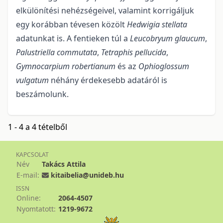
elkülönítési nehézségei­vel, valamint korrigáljuk
egy korábban tévesen közölt
Hedwigia stellata
adatunkat is. A fentieken túl a
Leu­cobryum glaucum
,
Palustriella commutata
,
Tetraphis pellucida
,
Gymnocarpium rober­tianum
és az
Ophioglossum
vulgatum
néhány érdekesebb adatáról is
beszámolunk.
1 - 4 a 4 tételből
KAPCSOLAT
Név
Takács Attila
E-mail:
kitaibelia@unideb.hu
ISSN
Online:
2064-4507
Nyomtatott:
1219-9672