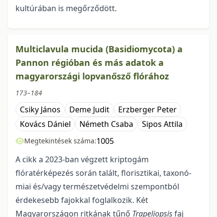
kultúrában is megőrződött.
Multiclavula mucida (Basidiomycota) a
Pannon régióban és más adatok a
magyarországi lopvanősző flórához
173–184
Csiky János
Deme Judit
Erzberger Peter
Kovács Dániel
Németh Csaba
Sipos Attila
1005
Megtekintések száma:
A cikk a 2023-ban végzett kriptogám
flóratérképezés során talált, florisztikai, taxonó­
miai és/vagy természetvédelmi szempontból
érdekesebb fajokkal foglalkozik. Két
Magyarországon ritkának tűnő
Trapeliopsis
faj