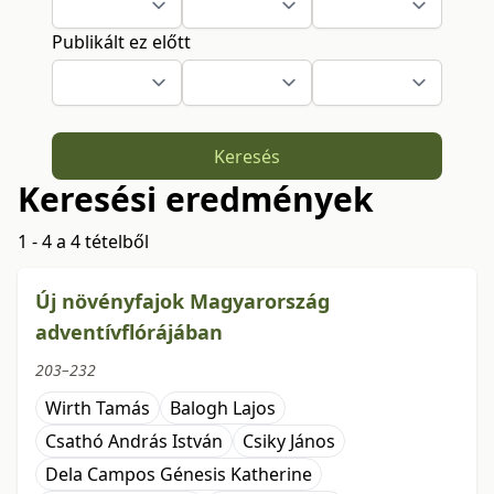
Publikált ez előtt
Keresés
Keresési eredmények
1 - 4 a 4 tételből
Új növényfajok Magyarország
adventívflórájában
203–232
Wirth Tamás
Balogh Lajos
Csathó András István
Csiky János
Dela Campos Génesis Katherine