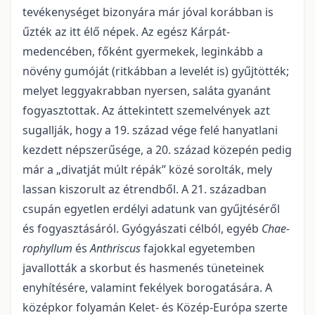
tevékenységet bizonyára már jóval korábban is
űzték az itt élő né­pek. Az egész Kárpát-
medencében, főként gyermekek, leginkább a
növény gumóját (ritkábban a levelét is) gyűjtötték;
melyet leggyakrabban nyersen, saláta gyanánt
fogyasztottak. Az áttekintett szemelvé­nyek azt
sugallják, hogy a 19. század vége felé hanyatlani
kezdett népszerűsége, a 20. század közepén pedig
már a „divatját múlt répák” közé sorolták, mely
lassan kiszorult az étrendből. A 21. században
csupán egyetlen erdélyi adatunk van gyűjtéséről
és fogyasztásáról. Gyógyászati célból, egyéb
Chae­
rophyllum
és
Anthriscus
fajokkal egyetemben
javallották a skorbut és hasmenés tüneteinek
enyhítésére, valamint fekélyek borogatására. A
középkor folyamán Kelet- és Közép-Európa szerte