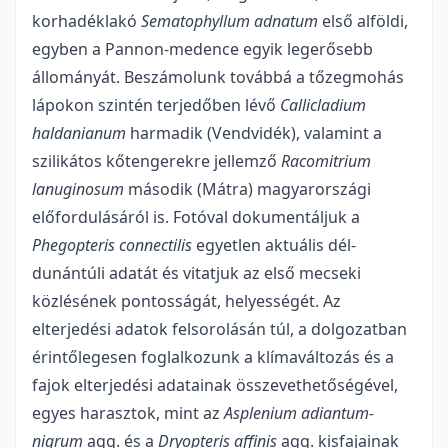
korhadéklakó
Sematophyllum adnatum
első alföldi,
egyben a Pannon-medence egyik legerősebb
állományát. Beszámolunk továbbá a tőzegmohás
lápokon szintén terjedőben lévő
Callicladium
haldanianum
harmadik (Vendvidék), valamint a
szilikátos kőten­gerekre jellemző
Racomitrium
lanuginosum
második (Mátra) magyarországi
előfordulásáról is. Fotóval doku­mentáljuk a
Phegopteris connectilis
egyetlen aktuális dél-
dunántúli adatát és vitatjuk az első me­cseki
közlésének pontosságát, helyességét. Az
elterjedési adatok felsorolásán túl, a dolgozatban
érintő­lege­sen foglalko­zunk a klímaváltozás és a
fajok elterjedési adatainak összevethetőségével,
egyes ha­rasztok, mint az
Asplenium adiantum-
nigrum
agg. és a
Dryopteris affinis
agg. kisfajainak