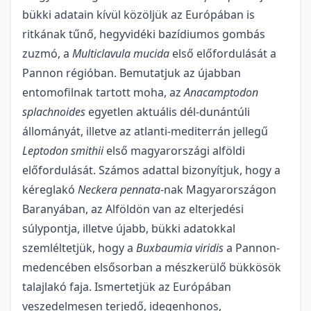
bükki adatain kívül közöljük az Európában is
ritkának tűnő, hegyvidéki bazídiumos gombás
zuzmó, a
Multiclavula mucida
első előfordulását a
Pannon régióban. Bemutatjuk az újabban
entomofilnak tartott moha, az
Anacamptodon
splachnoides
egyetlen aktuális dél-dunántúli
állományát, illetve az atlanti-mediterrán jellegű
Leptodon smithii
első magyarországi alföldi
előfordulá­sát. Számos adattal bizonyítjuk, hogy a
kéreglakó
Neckera pennata
-nak Magyarországon
Baranyában, az Alföldön van az elterjedési
súlypontja, illetve újabb, bükki adatokkal
szemléltetjük, hogy a
Buxbau­mia viridis
a Pannon-
medencében elsősorban a mészkerülő bükkösök
talajlakó faja. Ismertetjük az Európá­ban
veszedelmesen terjedő, idegenhonos,