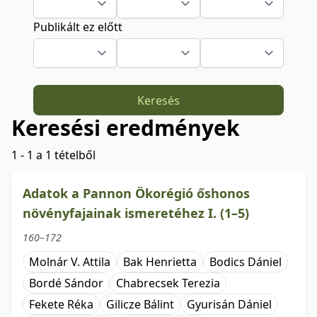
Publikált ez előtt
Keresés
Keresési eredmények
1 - 1 a 1 tételből
Adatok a Pannon Ökorégió őshonos
növényfajainak ismeretéhez I. (1–5)
160–172
Molnár V. Attila
Bak Henrietta
Bodics Dániel
Bordé Sándor
Chabrecsek Terezia
Fekete Réka
Gilicze Bálint
Gyurisán Dániel