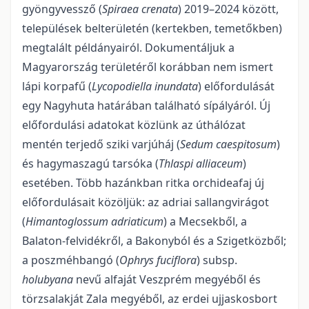
gyöngyvessző (
Spiraea crenata
) 2019–2024 között,
települések belterü­letén (kertekben, temetőkben)
megtalált példányairól. Dokumentáljuk a
Magyarország területéről ko­rábban nem ismert
lápi korpafű (
Lycopodiella inundata
) előfordulását
egy Nagyhuta határában találha­tó sípályáról. Új
előfordulási adatokat közlünk az úthálózat
mentén terjedő sziki varjúháj (
Sedum caespi­tosum
)
és hagymaszagú tarsóka (
Thlaspi alliaceum
)
esetében. Több hazánkban ritka orchideafaj új
előfordulásait közöljük: az adriai sallangvirágot
(
Himantoglossum adriaticum
) a Mecsekből, a
Balaton-felvidékről, a Bakonyból és a Szigetközből;
a poszméhbangó (
Ophrys fuciflora
) subsp.
holubyana
nevű alfaját Veszprém megyéből és
törzsalakját Zala megyéből, az erdei ujjaskosbort