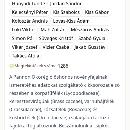
Hunyadi Tünde
Jordán Sándor
Kelecsényi Péter
Kis Szabolcs
Kiss Gábor
Koloszár András
Lovas-Kiss Ádám
Löki Viktor
Mäh Zoltán
Mészáros András
Simon Pál
Süveges Kristóf
Szabó Gyula
Vikár József
Vizler Csaba
Jakab Gusztáv
Takács Attila
1286
Megtekintések száma:
A Pannon Ökorégió őshonos növényfajainak
ismeretéhez adatokat szolgáltató cikkso­rozat első
részében a korpafűfélék (Lycopodiaceae),
keresztesvirágúak (Brassicaceae), varhúhájfélék
(Crassulaceae), rózsafélék (Rosaceae) és
kosborfélék (Orchidaceae) családjába tartozó
fajokkal foglal­kozunk. Beszámolunk a csipkés