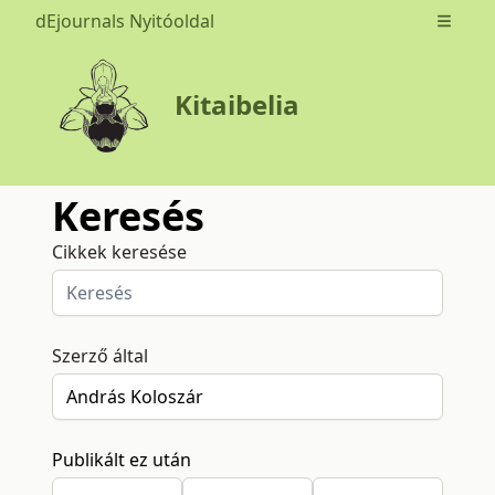
dEjournals Nyitóoldal
Open m
Kitaibelia
Keresés
Cikkek keresése
Szerző által
Publikált ez után