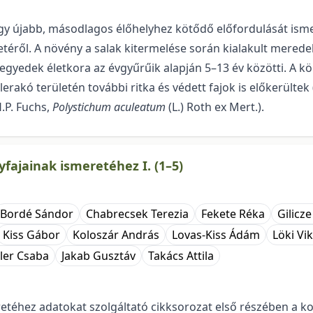
egy újabb, másodlagos élőhelyhez kötődő előfordulását ism
téről. A növény a salak kitermelése során kialakult meredek
egyedek életkora az évgyűrűik alapján 5–13 év közötti. A k
lerakó területén további ritka és védett fajok is előkerültek 
 H.P. Fuchs,
Polystichum aculeatum
(L.) Roth ex Mert.).
ajainak ismeretéhez I. (1–5)
Bordé Sándor
Chabrecsek Terezia
Fekete Réka
Gilicze
Kiss Gábor
Koloszár András
Lovas-Kiss Ádám
Löki Vi
zler Csaba
Jakab Gusztáv
Takács Attila
éhez adatokat szolgáltató cikkso­rozat első részében a ko