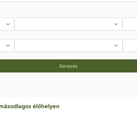
Keresés
 másodlagos élőhelyen