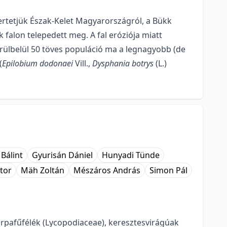
ertetjük Észak-Kelet Magyarországról, a Bükk
 falon telepedett meg. A fal eróziója miatt
örülbelül 50 töves populáció ma a legnagyobb (de
(
Epilobium dodonaei
Vill.,
Dysphania botrys
(L.)
 Bálint
Gyurisán Dániel
Hunyadi Tünde
ktor
Mäh Zoltán
Mészáros András
Simon Pál
rpafűfélék (Lycopodiaceae), keresztesvirágúak