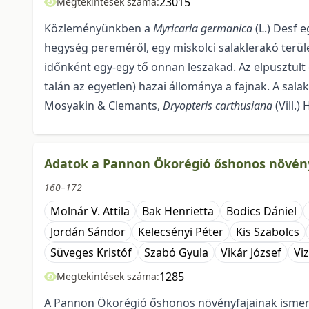
23015
Megtekintések száma:
Közleményünkben a
Myricaria germanica
(L.) Desf 
hegység pereméről, egy miskolci salaklerakó terüle
időnként egy-egy tő onnan leszakad. Az elpusztult 
talán az egyetlen) hazai állománya a fajnak. A salak
Mosyakin & Clemants,
Dryopteris carthusiana
(Vill.)
Adatok a Pannon Ökorégió őshonos növényf
160–172
Molnár V. Attila
Bak Henrietta
Bodics Dániel
Jordán Sándor
Kelecsényi Péter
Kis Szabolcs
Süveges Kristóf
Szabó Gyula
Vikár József
Vi
1285
Megtekintések száma:
A Pannon Ökorégió őshonos növényfajainak ismeret