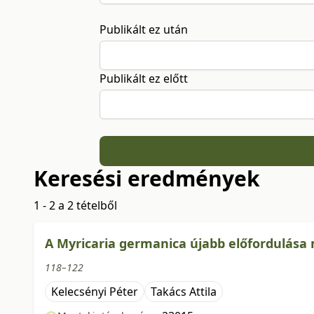
Publikált ez után
Publikált ez előtt
Keresési eredmények
1 - 2 a 2 tételből
A Myricaria germanica újabb előfordulása
118–122
Kelecsényi Péter
Takács Attila