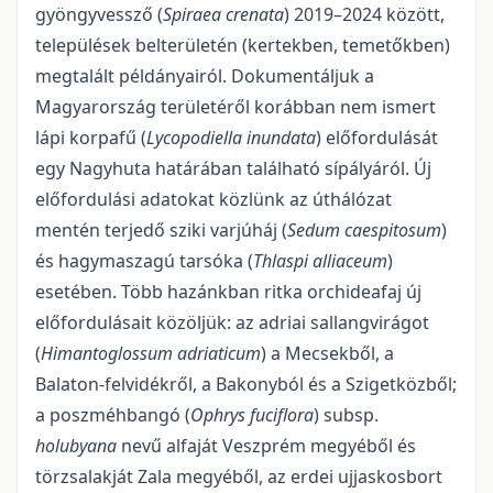
gyöngyvessző (
Spiraea crenata
) 2019–2024 között,
települések belterü­letén (kertekben, temetőkben)
megtalált példányairól. Dokumentáljuk a
Magyarország területéről ko­rábban nem ismert
lápi korpafű (
Lycopodiella inundata
) előfordulását
egy Nagyhuta határában találha­tó sípályáról. Új
előfordulási adatokat közlünk az úthálózat
mentén terjedő sziki varjúháj (
Sedum caespi­tosum
)
és hagymaszagú tarsóka (
Thlaspi alliaceum
)
esetében. Több hazánkban ritka orchideafaj új
előfordulásait közöljük: az adriai sallangvirágot
(
Himantoglossum adriaticum
) a Mecsekből, a
Balaton-felvidékről, a Bakonyból és a Szigetközből;
a poszméhbangó (
Ophrys fuciflora
) subsp.
holubyana
nevű alfaját Veszprém megyéből és
törzsalakját Zala megyéből, az erdei ujjaskosbort