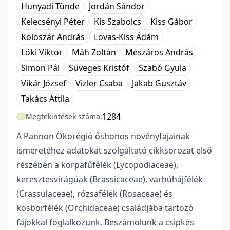
Hunyadi Tünde
Jordán Sándor
Kelecsényi Péter
Kis Szabolcs
Kiss Gábor
Koloszár András
Lovas-Kiss Ádám
Löki Viktor
Mäh Zoltán
Mészáros András
Simon Pál
Süveges Kristóf
Szabó Gyula
Vikár József
Vizler Csaba
Jakab Gusztáv
Takács Attila
1284
Megtekintések száma:
A Pannon Ökorégió őshonos növényfajainak
ismeretéhez adatokat szolgáltató cikkso­rozat első
részében a korpafűfélék (Lycopodiaceae),
keresztesvirágúak (Brassicaceae), varhúhájfélék
(Crassulaceae), rózsafélék (Rosaceae) és
kosborfélék (Orchidaceae) családjába tartozó
fajokkal foglal­kozunk. Beszámolunk a csipkés