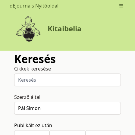
dEjournals Nyitóoldal
Open m
Kitaibelia
Keresés
Cikkek keresése
Szerző által
Publikált ez után