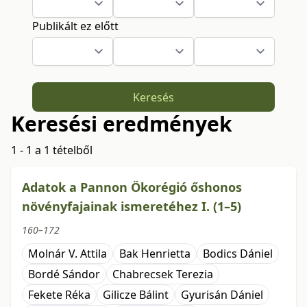
Publikált ez előtt
Keresés
Keresési eredmények
1 - 1 a 1 tételből
Adatok a Pannon Ökorégió őshonos
növényfajainak ismeretéhez I. (1–5)
160–172
Molnár V. Attila
Bak Henrietta
Bodics Dániel
Bordé Sándor
Chabrecsek Terezia
Fekete Réka
Gilicze Bálint
Gyurisán Dániel