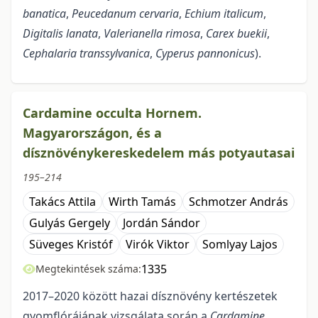
banatica
,
Peucedanum cervaria
,
Echium italicum
,
Digitalis lanata
,
Valerianella rimosa
,
Carex buekii
,
Cephalaria transsylvanica
,
Cyperus pannonicus
).
Cardamine occulta Hornem.
Magyarországon, és a
dísznövénykereskedelem más potyautasai
195–214
Takács Attila
Wirth Tamás
Schmotzer András
Gulyás Gergely
Jordán Sándor
Süveges Kristóf
Virók Viktor
Somlyay Lajos
1335
Megtekintések száma:
2017–2020 között hazai dísznövény kertészetek
gyomflórájának vizsgálata során a
Cardamine