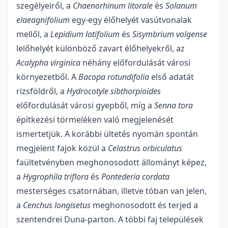
szegélyeiről, a
Chaenorhinum litorale
és
Solanum
elaeagnifolium
egy-egy élőhelyét vasútvonalak
mellől, a
Lepidium latifolium
és
Sisymbrium volgense
lelőhelyét különböző zavart élőhelyekről, az
Acalypha
virginica
néhány előfordu­lását városi
környezetből. A
Bacopa rotundifolia
első adatát
rizsföldről, a
Hydrocotyle sibthorpioides
előfordulását városi gyepből, míg a
Senna tora
építkezési törmeléken való megjelenését
ismertetjük. A korábbi ültetés nyomán spontán
megjelent fajok közül a
Celastrus orbiculatus
faültetvényben megho­nosodott állományt képez,
a
Hygrophila triflora
és
Pontederia cordata
mesterséges csatornában, illetve tóban van jelen,
a
Cenchus
longisetus
meghonosodott és terjed a
szentendrei Duna-parton. A többi faj települések