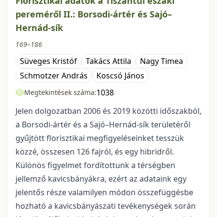
Florisztikai adatok a Tiszántúl északi
pereméről II.: Borsodi-ártér és Sajó–
Hernád-sík
169–186
Süveges Kristóf
Takács Attila
Nagy Timea
Schmotzer András
Koscsó János
1038
Megtekintések száma:
Jelen dolgozatban 2006 és 2019 közötti időszakból,
a Borsodi-ártér és a Sajó–Hernád-sík területéről
gyűjtött florisztikai megfigyeléseinket tesszük
közzé, összesen 126 fajról, és egy hibridről.
Különös figyelmet fordítottunk a térségben
jellemző kavicsbányákra, ezért az adataink egy
jelentős része valamilyen módon összefüggésbe
hozható a kavicsbányászati tevékenységek során