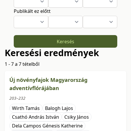
Publikált ez előtt
Keresés
Keresési eredmények
1 - 7 a 7 tételből
Új növényfajok Magyarország
adventívflórájában
203–232
Wirth Tamás
Balogh Lajos
Csathó András István
Csiky János
Dela Campos Génesis Katherine