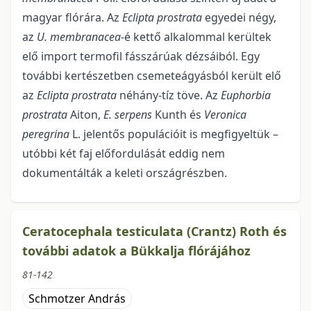
magyar flórára. Az
Eclipta prostrata
egyedei négy,
az
U. membranacea
-é kettő alkalommal kerültek
elő import termofil fásszárúak dézsáiból. Egy
további kerté­szetben csemeteágyásból került elő
az
Eclipta prostrata
néhány-tíz töve. Az
Euphorbia
prostrata
Aiton,
E. serpens
Kunth és
Veronica
peregrina
L. jelentős populációit is megfigyeltük –
utóbbi két faj előfordulását eddig nem
dokumentálták a keleti országrészben.
Ceratocephala testiculata (Crantz) Roth és
további adatok a Bükkalja flórájához
81-142
Schmotzer András