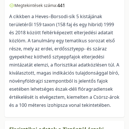
441
Megtekintések száma:
A cikkben a Heves–Borsodi-sík 5 kistájának
területéről 159 taxon (158 faj és egy hibrid) 1999
és 2018 között feltérképezett elterjedési adatait
közlöm. A tanulmány egy tematikus sorozat első
ré­sze, mely az erdei, erdőssztyepp- és száraz
gyepekhez köthető sztyeppfajok elterjedési
mintázatát elem­zi, a florisztikai adatközlésen túl. A
kiválasztott, magas indikációs tulajdonsággal bíró,
nö­vény­föld­raj­zi szempontból is jelentős fajok
esetében lehetséges észak-déli flóragradiensek
értékelését is el­vé­gez­tem, kiemelten a Csörsz-árok
és a 100 méteres izohipsza vonal tekintetében.