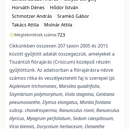
Horváth Dénes
Hődör István
Schmotzer András
Sramkó Gábor
Takács Attila
Molnár Attila
723
Megtekintések száma:
Cikkünkben összesen 207 taxon 2005 és 2015
között gyűjtött adatát összegezzük, amelyeket a
Tiszántúli flórajárás (Crisicum) középső részén
gyűjtöttünk. Az adatsorban a flórajárásra nézve
számos ritka és veszélyeztetett faj is szerepel (pl.
Asplenium trichomanes
,
Marsilea quadrifolia
,
Sisymbrium polymorphum, Viola stagnina, Gentiana
pneumonanthe, Elymus elongatus,
Montia fontana
subsp.
chondrosperma,
Ranunculus rionii
,
Ranunculus
illyricus
,
Myagrum perfoliatum
,
Sedum caespitosum
,
Vicia biennis
,
Dorycnium herbaceum
,
Oenanthe