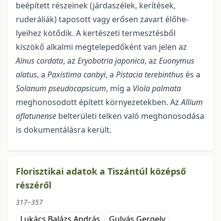
beépített részeinek (járdaszélek, kerítések,
ruderáliák) taposott vagy erősen zavart élőhe­
lyeihez kötődik. A kertészeti termesztésből
kiszökő alkalmi megtelepedőként van jelen az
Alnus
corda­ta
, az
Eryobotria
japonica
, az
Euonymus
alatus
, a
Paxistima
canbyi
, a
Pistacia
terebinthus
és a
Solanum
pseudocapsicum
, míg a
Viola
palmata
meghonosodott épített környezetekben. Az
Allium
aflatunense
belterületi telken való meghonosodása
is dokumentálásra került.
Florisztikai adatok a Tiszántúl középső
részéről
317–357
Lukács Balázs András
Gulyás Gergely