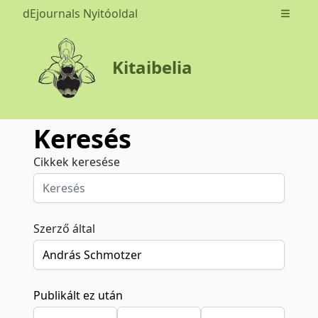
dEjournals Nyitóoldal
Open m
Kitaibelia
Keresés
Cikkek keresése
Szerző által
Publikált ez után