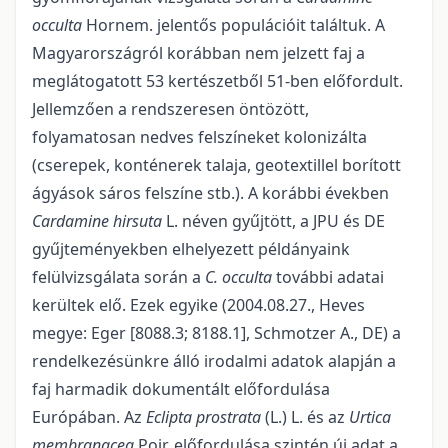
occulta
Hornem. jelentős populációit találtuk. A
Magyarországról korábban nem jelzett faj a
meglátogatott 53 kertészetből 51-ben előfordult.
Jellemzően a rendszeresen öntözött,
folyamatosan nedves felszíneket kolonizálta
(cserepek, konténerek talaja, geotextillel borított
ágyások sáros felszíne stb.). A korábbi években
Cardamine hirsuta
L. néven gyűjtött, a JPU és DE
gyűjteményekben elhelyezett példányaink
felülvizsgálata során a
C. occulta
további adatai
kerültek elő. Ezek egyike (2004.08.27., Heves
megye: Eger [8088.3; 8188.1], Schmotzer A., DE) a
rendelkezésünkre álló irodalmi adatok alap­ján a
faj harmadik dokumentált előfordulása
Európában. Az
Eclipta prostrata
(L.) L. és az
Urtica
memb­ranacea
Poir. előfordulása szintén új adat a