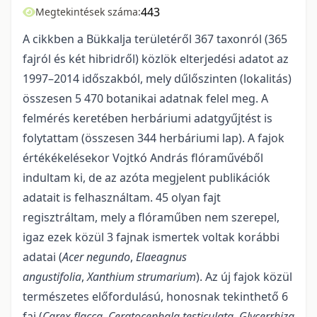
443
Megtekintések száma:
A cikkben a Bükkalja területéről 367 taxonról (365
fajról és két hibridről) közlök elterjedési adatot az
1997–2014 időszakból, mely dűlőszinten (lokalitás)
összesen 5 470 botanikai adatnak felel meg. A
felmérés keretében herbáriumi adatgyűjtést is
folytattam (összesen 344 herbáriumi lap). A fajok
értékékelésekor Vojtkó András flóraművéből
indultam ki, de az azóta megjelent publikációk
adatait is felhasználtam. 45 olyan fajt
regisztráltam, mely a flóraműben nem szerepel,
igaz ezek közül 3 fajnak ismertek voltak korábbi
adatai (
Acer negundo
,
Elaeagnus
angustifolia
,
Xanthium strumarium
). Az új fajok közül
természetes előfordulású, honosnak tekinthető 6
faj (
Carex flacca
,
Ceratocephala testiculata
,
Glycerrhiza