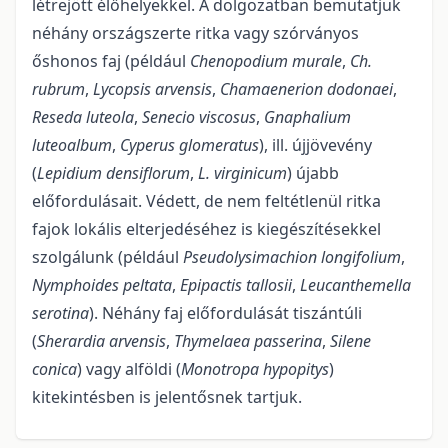
létrejött élőhelyekkel. A dolgozatban bemutatjuk
néhány országszerte ritka vagy szórványos
őshonos faj (például
Chenopodium murale
,
Ch.
rubrum
,
Lycopsis arvensis
,
Chamaenerion dodonaei
,
Reseda luteola
,
Senecio viscosus
,
Gnaphalium
luteoalbum
,
Cyperus glomeratus
), ill. újjövevény
(
Lepidium densiflorum
,
L. virginicum
) újabb
előfordulásait. Védett, de nem feltétlenül ritka
fajok lokális elterjedéséhez is kiegészítésekkel
szolgálunk (például
Pseudolysimachion longifolium
,
Nymphoides peltata
,
Epipactis tallosii
,
Leucanthemella
serotina
). Néhány faj előfordulását tiszántúli
(
Sherardia arvensis
,
Thymelaea passerina
,
Silene
conica
) vagy alföldi (
Monotropa hypopitys
)
kitekintésben is jelentősnek tartjuk.