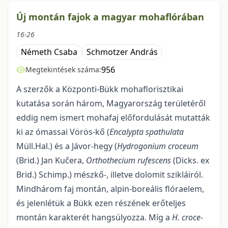
Új montán fajok a magyar mohaflórában
16-26
Németh Csaba
Schmotzer András
956
Megtekintések száma:
A szerzők a Központi-Bükk mohaflorisztikai
kutatása során három, Magyarország területéről
eddig nem ismert mohafaj előfordulását mutatták
ki az ómassai Vörös-kő (
Encalypta spathulata
Müll.Hal.) és a Jávor-hegy (
Hydrogonium croceum
(Brid.) Jan Kučera,
Orthothecium rufescens
(Dicks. ex
Brid.) Schimp.) mészkő-, illetve dolomit szikláiról.
Mindhárom faj montán, alpin-boreális flóraelem,
és jelenlétük a Bükk ezen részének erőteljes
montán karakterét hangsúlyozza. Míg a
H. croce­