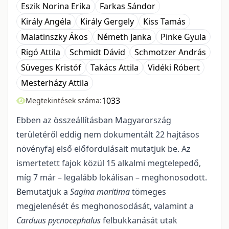
Eszik Norina Erika
Farkas Sándor
Király Angéla
Király Gergely
Kiss Tamás
Malatinszky Ákos
Németh Janka
Pinke Gyula
Rigó Attila
Schmidt Dávid
Schmotzer András
Süveges Kristóf
Takács Attila
Vidéki Róbert
Mesterházy Attila
1033
Megtekintések száma:
Ebben az összeállításban Magyarország
területéről eddig nem dokumentált 22 hajtásos
növényfaj első előfordulásait mutatjuk be. Az
ismertetett fajok közül 15 alkalmi megtelepedő,
míg 7 már – legalább lokálisan – meghonosodott.
Bemutatjuk a
Sagina maritima
tömeges
megjelenését és meghonosodását, valamint a
Carduus pycnocephalus
felbukkanását utak