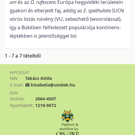
um
és az
O. rufescens
Európa hegyvidéki területein
gyakori és elterjedt faj, addig az
E. spathulata
IUCN
vörös listás növény (VU, sebezhető besorolással),
így a Bükkben felfedezett populációja kontinens-
léptékben is jelentőséggel bír.
1 - 7 a 7 tételből
KAPCSOLAT
Név
Takács Attila
E-mail:
kitaibelia@unideb.hu
ISSN
Online:
2064-4507
Nyomtatott:
1219-9672