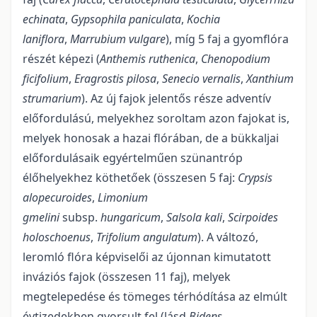
echinata
,
Gypsophila paniculata
,
Kochia
laniflora
,
Marrubium vulgare
), míg 5 faj a gyomflóra
részét képezi (
Anthemis ruthenica
,
Chenopodium
ficifolium
,
Eragrostis pilosa
,
Senecio vernalis
,
Xanthium
strumarium
). Az új fajok jelentős része adventív
előfordulású, melyekhez soroltam azon fajokat is,
melyek honosak a hazai flórában, de a bükkaljai
előfordulásaik egyértelműen szünantróp
élőhelyekhez köthetőek (összesen 5 faj:
Crypsis
alopecuroides
,
Limonium
gmelini
subsp.
hungaricum
,
Salsola kali
,
Scirpoides
holoschoenus
,
Trifolium angulatum
). A változó,
leromló flóra képviselői az újonnan kimutatott
inváziós fajok (összesen 11 faj), melyek
megtelepedése és tömeges térhódítása az elmúlt
évtizedekben gyorsult fel (lásd
Bidens