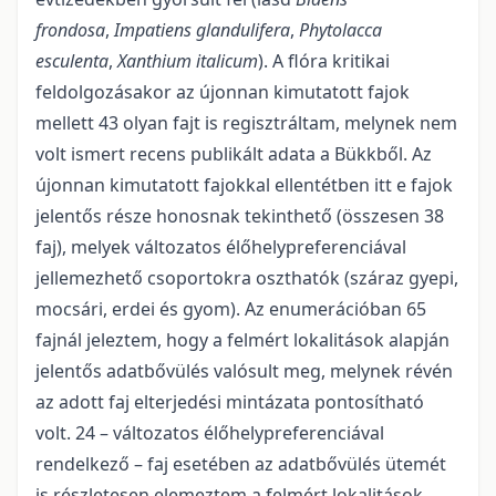
frondosa
,
Impatiens glandulifera
,
Phytolacca
esculenta
,
Xanthium italicum
). A flóra kritikai
feldolgozásakor az újonnan kimutatott fajok
mellett 43 olyan fajt is regisztráltam, melynek nem
volt ismert recens publikált adata a Bükkből. Az
újonnan kimutatott fajokkal ellentétben itt e fajok
jelentős része honosnak tekinthető (összesen 38
faj), melyek változatos élőhelypreferenciával
jellemezhető csoportokra oszthatók (száraz gyepi,
mocsári, erdei és gyom). Az enumerációban 65
fajnál jeleztem, hogy a felmért lokalitások alapján
jelentős adatbővülés valósult meg, melynek révén
az adott faj elterjedési mintázata pontosítható
volt. 24 – változatos élőhelypreferenciával
rendelkező – faj esetében az adatbővülés ütemét
is részletesen elemeztem a felmért lokalitások