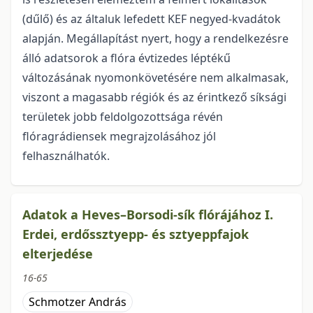
(dűlő) és az általuk lefedett KEF negyed-kvadátok
alapján. Megállapítást nyert, hogy a rendelkezésre
álló adatsorok a flóra évtizedes léptékű
változásának nyomonkövetésére nem alkalmasak,
viszont a magasabb régiók és az érintkező síksági
területek jobb feldolgozottsága révén
flóragrádiensek megrajzolásához jól
felhasználhatók.
Adatok a Heves–Borsodi-sík flórájához I.
Erdei, erdőssztyepp- és sztyeppfajok
elterjedése
16-65
Schmotzer András