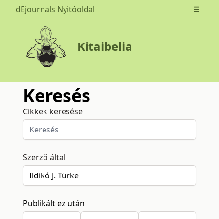
dEjournals Nyitóoldal
Open m
Kitaibelia
Keresés
Cikkek keresése
Szerző által
Publikált ez után