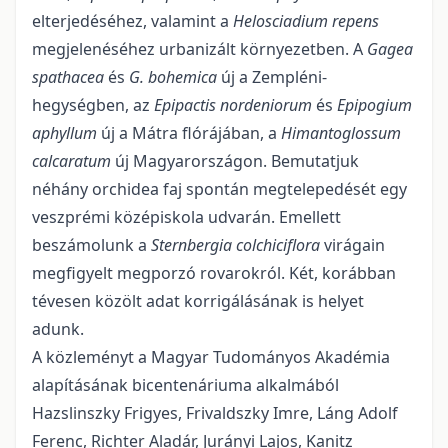
elterjedéséhez, valamint a
Helosciadium repens
megjelenéséhez urbanizált környezetben. A
Gagea
spathacea
és
G. bohemica
új a Zempléni-
hegységben, az
Epipactis nor­deniorum
és
Epipogium
aphyllum
új a Mátra flórájában, a
Himantoglossum
calcaratum
új Magyarorszá­gon. Bemutatjuk
néhány orchidea faj spontán megtelepedését egy
veszprémi középiskola udvarán. Emel­lett
beszámolunk a
Sternbergia colchiciflora
virágain
megfigyelt megporzó rovarokról. Két, koráb­ban
té­vesen közölt adat korrigálásának is helyet
adunk.
A közleményt a Magyar Tudományos Akadémia
alapításának bicentenáriuma alkalmából
Hazslinszky Frigyes, Frivaldszky Imre, Láng Adolf
Ferenc, Richter Aladár, Jurányi Lajos, Kanitz