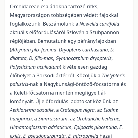
Orchi­daceae családokba tartozó ritks,
Magyarországon többségében védett fajokkal
foglalkozunk. Beszámo­lunk a
Nowellia curvifolia
aktuális előfordulásáról Szlovénia Szubpannon
régiójában. Bemutatunk egy páfrányfajokban
(
Athyrium filix-femina
,
Dryopteris carthusiana
,
D.
dilatata
,
D. filix-mas
,
G
ymnocarpium dryopteris
,
P
olystichum aculeatum
) kivételesen gazdag
élőhelyet a Borsodi ártérről. Közöljük a
Thelypteris
palustris
-nak a Nagykunsági-öntöző-főcsatorna és
a Keleti-főcsatorna mentén megfigyelt ál­
lományait. Új előfordulási adatokat közlünk az
Aethionema saxatile
, a
Crataegus nigra
, az
Elatine
hunga­rica
, a
Sium sisarum
, az
Orobanche hederae
,
Himantoglossum adriaticum
,
Epipactis placentina
,
E.
exilis
,
E. pseudopurpurata
,
E. microphylla
hazai