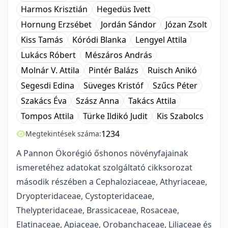
Harmos Krisztián
Hegedüs Ivett
Hornung Erzsébet
Jordán Sándor
Józan Zsolt
Kiss Tamás
Kóródi Blanka
Lengyel Attila
Lukács Róbert
Mészáros András
Molnár V. Attila
Pintér Balázs
Ruisch Anikó
Segesdi Edina
Süveges Kristóf
Szűcs Péter
Szakács Éva
Szász Anna
Takács Attila
Tompos Attila
Türke Ildikó Judit
Kis Szabolcs
1234
Megtekintések száma:
A Pannon Ökorégió őshonos növényfajainak
ismeretéhez adatokat szolgáltató cikkso­ro­zat
második részében a Cephaloziaceae, Athyriaceae,
Dryopteridaceae, Cystopteridaceae,
Thelypteridaceae, Brassicaceae, Rosaceae,
Elatinaceae, Apiaceae, Orobanchaceae, Liliaceae és