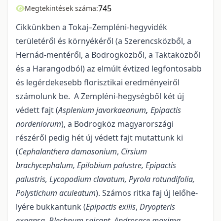
745
Megtekintések száma:
Cikkünkben a Tokaj–Zempléni-hegyvidék
területéről és környékéről (a Szerencsközből, a
Hernád-mentéről, a Bodrogközből, a Taktaközből
és a Harangodból) az elmúlt évtized legfontosabb
és legérdekesebb florisztikai eredményeiről
számolunk be. A Zempléni-hegységből két új
védett fajt (
As­plenium javorkaeanum
,
Epipactis
nordeniorum
), a Bodrogköz magyarországi
részéről pedig hét új védett fajt mutattunk ki
(
Cephalanthera damasonium
,
Cirsium
brachycephalum, Epilobium palustre, Epipactis
palustris, Lycopodium clavatum, Pyrola rotundifolia,
Polystichum aculeatum
). Számos ritka faj új lelőhe­
lyére bukkantunk (
Epipactis exilis
,
Dryopteris
expansa,
Blechnum spicant
,
Androsace maxima,