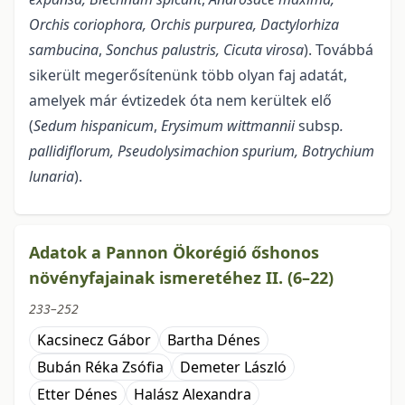
Orchis cori­ophora, Orchis purpurea,
Dactylorhiza
sambucina
,
Sonchus palustris, Cicuta virosa
). Továbbá
sikerült megerősítenünk több olyan faj adatát,
amelyek már évtizedek óta nem kerültek elő
(
Sedum hispanicum
,
Erysimum wittmannii
subsp
.
pallidiflorum
, Pseudolysimachion spurium, Botrychium
lunaria
).
Adatok a Pannon Ökorégió őshonos
növényfajainak ismeretéhez II. (6–22)
233–252
Kacsinecz Gábor
Bartha Dénes
Bubán Réka Zsófia
Demeter László
Etter Dénes
Halász Alexandra