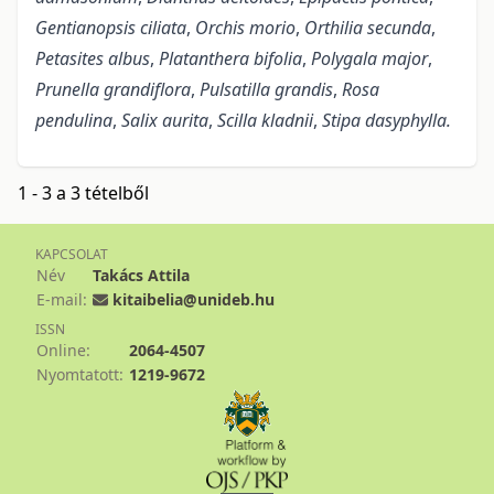
Gentianopsis ciliata
,
Orchis morio
,
Orthilia secunda
,
Petasites albus
,
Platanthera bifolia
,
Polygala major
,
Prunella grandiflora
,
Pulsatilla grandis
,
Rosa
pendulina
,
Salix aurita
,
Scilla kladnii
,
Stipa dasyphylla.
1 - 3 a 3 tételből
KAPCSOLAT
Név
Takács Attila
E-mail:
kitaibelia@unideb.hu
ISSN
Online:
2064-4507
Nyomtatott:
1219-9672