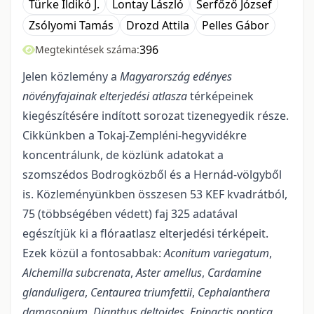
Türke Ildikó J.
Lontay László
Serfőző József
Zsólyomi Tamás
Drozd Attila
Pelles Gábor
396
Megtekintések száma:
Jelen közlemény a
Magyarország edényes
növényfajainak elterjedési atlasza
térképei­nek
kiegészítésére indított sorozat tizenegyedik része.
Cikkünkben a Tokaj-Zempléni-hegyvidékre
koncentrálunk, de közlünk adatokat a
szomszédos Bodrogközből és a Hernád-völgyből
is. Közlemé­nyünkben összesen 53 KEF kvadrátból,
75 (többségében védett) faj 325 adatával
egészítjük ki a flóraat­lasz elterjedési térképeit.
Ezek közül a fontosabbak:
Aconitum variegatum
,
Alchemilla subcrenata
,
Aster amellus
,
Cardamine
glanduligera
,
Centaurea triumfettii
,
Cephalanthera
damasonium
,
Dianthus deltoides
,
Epipactis pontica
,