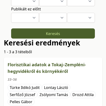
Publikált ez előtt
Keresés
Keresési eredmények
1 - 3 a 3 tételből
Florisztikai adatok a Tokaj–Zempléni-
hegyvidékről és környékéről
33–56
Türke Ildikó Judit
Lontay László
Serfőző József
Zsólyomi Tamás
Drozd Attila
Pelles Gábor