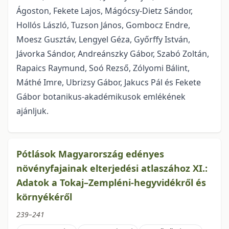
Ágoston, Fekete Lajos, Mágócsy-Dietz Sándor,
Hollós László, Tuzson János, Gombocz Endre,
Moesz Gusztáv, Lengyel Géza, Győrffy István,
Jávorka Sándor, Andreánszky Gábor, Szabó Zoltán,
Rapaics Raymund, Soó Rezső, Zólyomi Bálint,
Máthé Imre, Ubrizsy Gábor, Jakucs Pál és Fekete
Gábor botanikus-akadémikusok emlékének
ajánljuk.
Pótlások Magyarország edényes
növényfajainak elterjedési atlaszához XI.:
Adatok a Tokaj–Zempléni-hegyvidékről és
környékéről
239–241