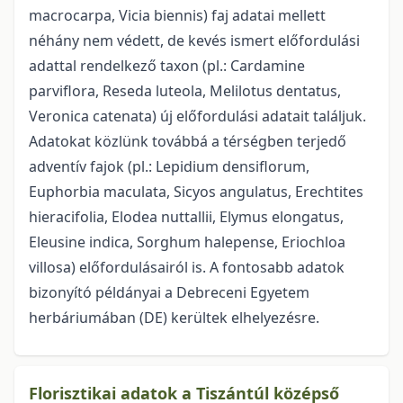
macrocarpa, Vicia biennis) faj adatai mellett
néhány nem védett, de kevés ismert előfordulási
adattal rendelkező taxon (pl.: Cardamine
parviflora, Reseda luteola, Melilotus dentatus,
Veronica catenata) új előfordulási adatait találjuk.
Adatokat közlünk továbbá a térségben terjedő
adventív fajok (pl.: Lepidium densiflorum,
Euphorbia maculata, Sicyos angulatus, Erechtites
hieracifolia, Elodea nuttallii, Elymus elongatus,
Eleusine indica, Sorghum halepense, Eriochloa
villosa) előfordulásairól is. A fontosabb adatok
bizonyító példányai a Debreceni Egyetem
herbáriumában (DE) kerültek elhelyezésre.
Florisztikai adatok a Tiszántúl középső