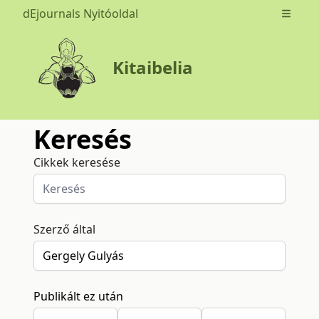
dEjournals Nyitóoldal
Open m
Kitaibelia
Keresés
Cikkek keresése
Szerző által
Publikált ez után