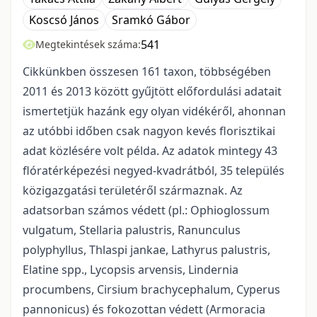
Koscsó János
Sramkó Gábor
541
Megtekintések száma:
Cikkünkben összesen 161 taxon, többségében
2011 és 2013 között gyűjtött előfordulási adatait
ismertetjük hazánk egy olyan vidékéről, ahonnan
az utóbbi időben csak nagyon kevés florisztikai
adat közlésére volt példa. Az adatok mintegy 43
flóratérképezési negyed-kvadrátból, 35 település
közigazgatási területéről származnak. Az
adatsorban számos védett (pl.: Ophioglossum
vulgatum, Stellaria palustris, Ranunculus
polyphyllus, Thlaspi jankae, Lathyrus palustris,
Elatine spp., Lycopsis arvensis, Lindernia
procumbens, Cirsium brachycephalum, Cyperus
pannonicus) és fokozottan védett (Armoracia