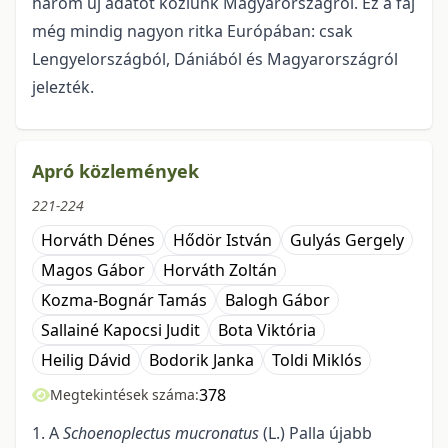
három új adatot közlünk Magyarországról. Ez a faj
még mindig nagyon ritka Európában: csak
Lengyelországból, Dániából és Magyarországról
jelezték.
Apró közlemények
221-224
Horváth Dénes
Hődör István
Gulyás Gergely
Magos Gábor
Horváth Zoltán
Kozma-Bognár Tamás
Balogh Gábor
Sallainé Kapocsi Judit
Bota Viktória
Heilig Dávid
Bodorik Janka
Toldi Miklós
378
Megtekintések száma:
1. A
Schoenoplectus mucronatus
(L.) Palla újabb