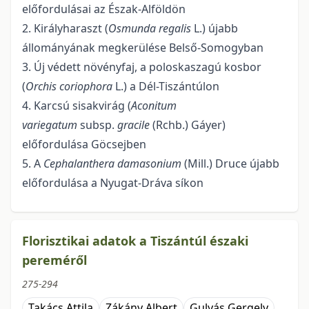
előfordulásai az Észak-Alföldön
2. Királyharaszt (
Osmunda regalis
L.) újabb
állományának megkerülése Belső-Somogyban
3. Új védett növényfaj, a poloskaszagú kosbor
(
Orchis coriophora
L.) a Dél-Tiszántúlon
4. Karcsú sisakvirág (
Aconitum
variegatum
subsp.
gracile
(Rchb.) Gáyer)
előfordulása Göcsejben
5. A
Cephalanthera damasonium
(Mill.) Druce újabb
előfordulása a Nyugat-Dráva síkon
Florisztikai adatok a Tiszántúl északi
pereméről
275-294
Takács Attila
Zákány Albert
Gulyás Gergely