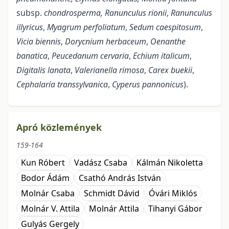
subsp.
chondrosperma,
Ranunculus rionii
,
Ranunculus
illyricus
,
Myagrum perfoliatum
,
Sedum caespitosum
,
Vicia biennis
,
Dorycnium herbaceum
,
Oenanthe
banatica
,
Peucedanum cervaria
,
Echium italicum
,
Digitalis lanata
,
Valerianella rimosa
,
Carex buekii
,
Cephalaria transsylvanica
,
Cyperus pannonicus
).
Apró közlemények
159-164
Kun Róbert
Vadász Csaba
Kálmán Nikoletta
Bodor Ádám
Csathó András István
Molnár Csaba
Schmidt Dávid
Óvári Miklós
Molnár V. Attila
Molnár Attila
Tihanyi Gábor
Gulyás Gergely