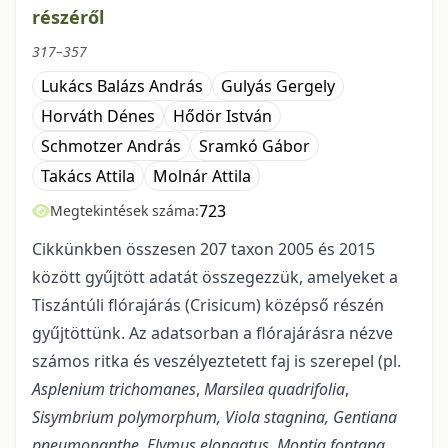
részéről
317–357
Lukács Balázs András
Gulyás Gergely
Horváth Dénes
Hődör István
Schmotzer András
Sramkó Gábor
Takács Attila
Molnár Attila
723
Megtekintések száma:
Cikkünkben összesen 207 taxon 2005 és 2015
között gyűjtött adatát összegezzük, amelyeket a
Tiszántúli flórajárás (Crisicum) középső részén
gyűjtöttünk. Az adatsorban a flórajárásra nézve
számos ritka és veszélyeztetett faj is szerepel (pl.
Asplenium trichomanes
,
Marsilea quadrifolia
,
Sisymbrium polymorphum, Viola stagnina, Gentiana
pneumonanthe, Elymus elongatus,
Montia fontana