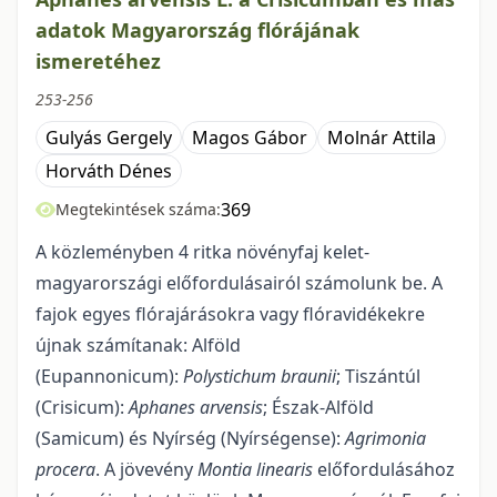
adatok Magyarország flórájának
ismeretéhez
253-256
Gulyás Gergely
Magos Gábor
Molnár Attila
Horváth Dénes
369
Megtekintések száma:
A közleményben 4 ritka növényfaj kelet-
magyarországi előfordulásairól számolunk be. A
fajok egyes flórajárásokra vagy flóravidékekre
újnak számítanak: Alföld
(Eupannonicum):
Polystichum braunii
; Tiszántúl
(Crisicum):
Aphanes arvensis
; Észak-Alföld
(Samicum) és Nyírség (Nyírségense):
Agrimonia
procera
. A jövevény
Montia linearis
előfordulásához