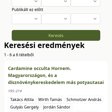
Publikált ez előtt
Keresés
Keresési eredmények
1 - 6 a 6 tételből
Cardamine occulta Hornem.
Magyarországon, és a
dísznövénykereskedelem más potyautasai
195–214
Takács Attila
Wirth Tamás
Schmotzer András
Gulyás Gergely
Jordán Sándor