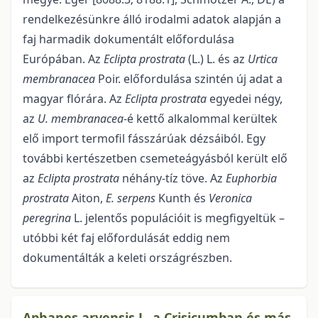
rendelkezésünkre álló irodalmi adatok alap­ján a
faj harmadik dokumentált előfordulása
Európában. Az
Eclipta prostrata
(L.) L. és az
Urtica
memb­ranacea
Poir. előfordulása szintén új adat a
magyar flórára. Az
Eclipta prostrata
egyedei négy,
az
U. membranacea
-é kettő alkalommal kerültek
elő import termofil fásszárúak dézsáiból. Egy
további kerté­szetben csemeteágyásból került elő
az
Eclipta prostrata
néhány-tíz töve. Az
Euphorbia
prostrata
Aiton,
E. serpens
Kunth és
Veronica
peregrina
L. jelentős populációit is megfigyeltük –
utóbbi két faj előfordulását eddig nem
dokumentálták a keleti országrészben.
Aphanes arvensis L. a Crisicumban és más