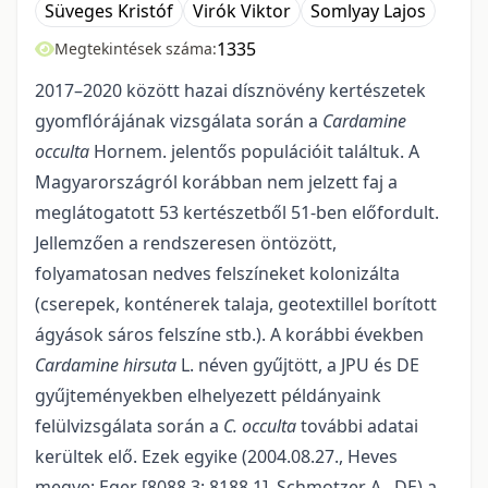
Süveges Kristóf
Virók Viktor
Somlyay Lajos
1335
Megtekintések száma:
2017–2020 között hazai dísznövény kertészetek
gyomflórájának vizsgálata során a
Cardamine
occulta
Hornem. jelentős populációit találtuk. A
Magyarországról korábban nem jelzett faj a
meglátogatott 53 kertészetből 51-ben előfordult.
Jellemzően a rendszeresen öntözött,
folyamatosan nedves felszíneket kolonizálta
(cserepek, konténerek talaja, geotextillel borított
ágyások sáros felszíne stb.). A korábbi években
Cardamine hirsuta
L. néven gyűjtött, a JPU és DE
gyűjteményekben elhelyezett példányaink
felülvizsgálata során a
C. occulta
további adatai
kerültek elő. Ezek egyike (2004.08.27., Heves
megye: Eger [8088.3; 8188.1], Schmotzer A., DE) a