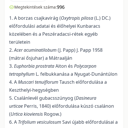
996
Megtekintések száma:
1. A borzas csajkavirág (
Oxytropis pilosa
(L.) DC.)
előfordulási adatai és élőhelyei Kunbaracs
közelében és a Peszéradacsi-rétek egyéb
területein
2.
Acer acuminatilobum
(J. Papp) J. Papp 1958
(mátrai ősjuhar) a Mátraalján
3.
Euphorbia prostrata
Aiton és
Polycarpon
tetraphyllum
L. felbukkanása a Nyugat-Dunántúlon
4. A
Muscari tenuiflorum
Tausch előfordulása a
Keszthelyi-hegységben
5. Csalánlevél gubacsszúnyog (
Dasineura
urticae
Perris, 1840) előfordulása kúszó csalánon
(
Urtica kioviensis
Rogow.)
6. A
Trifolium vesiculosum
Savi újabb előfordulásai a