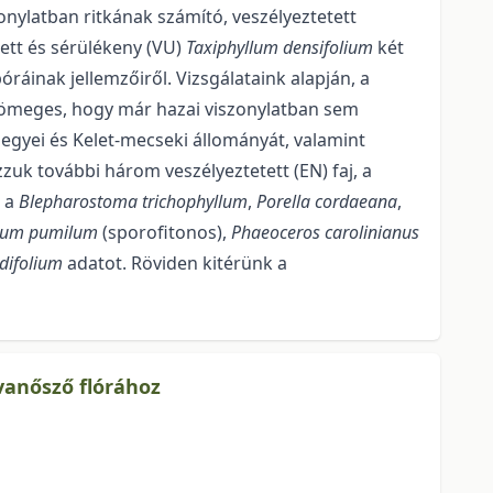
onylatban ritkának számító, veszélyeztetett
ett és sérülékeny (VU)
Taxiphyllum densifolium
két
ráinak jellemzőiről. Vizsgálataink alapján, a
tömeges, hogy már hazai viszonylatban sem
egyei és Kelet-mecseki állományát, valamint
z­zuk további három veszélyeztetett (EN) faj, a
t a
Blepharostoma trichophyllum
,
Porella cordaeana
,
ium pumilum
(sporofitonos),
Phaeoceros carolinianus
difolium
adatot. Röviden kitérünk a
vanősző flórához