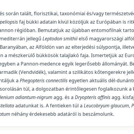
s során talált, florisztikai, taxonó­miai és/vagy természe
peliopsis
faj bükki adatain kívül közöljük az Európában is 
Pannon régióban. Bemutatjuk az újabban entomofilnak tart
i-mediterrán jellegű
Leptodon smithii
első magyarországi alföld
ranyában, az Alföldön van az elterjedési súlypontja, illetv
a mészkerülő bükkösök talajlakó faja. Ismertetjük az Eur
i, egyben a Pannon-medence egyik legerősebb állományát.
rmadik (Vendvidék), valamint a szilikátos kőten­gerekre je
ntáljuk a
Phegopteris connectilis
egyetlen aktuális dél-dunántú
sorolásán túl, a dolgozatban érintő­lege­sen foglalko­zunk a 
lenium adiantum-nigrum
agg. és a
Dryopteris affinis
agg. kisfa
tellata
adatunkat is. A fentieken túl a
Leu­cobryum glaucum
,
P
gatum
néhány érdekesebb adatáról is beszámolunk.