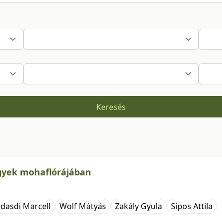
Keresés
lgyek mohaflórájában
dasdi Marcell
Wolf Mátyás
Zakály Gyula
Sipos Attila