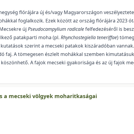
egység flórájára új és/vagy Magyar­országon veszélyeztetett 
hákkal foglalkozik. Ezek között az ország flórájára 2023 ót
 Mecsekre új
Pseudocampyli­um radicale
felfedezéséről is bes
lkező patakparti moha (pl.
Rhynchostegiella teneriffae
) tömeg
 kutatások szerint a mecseki patakok kiszáradóban vannak
ndó faj. A tömegesen észlelt mohákkal szemben kimutatásuk 
k köszönhető. A fajok mecseki gyakorisága és az új fajok me
és a mecseki völgyek moharitkaságai