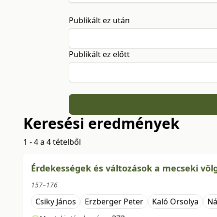
Publikált ez után
Publikált ez előtt
Keresési eredmények
1 - 4 a 4 tételből
Érdekességek és változások a mecseki vö
157–176
Csiky János
Erzberger Peter
Kaló Orsolya
Ná