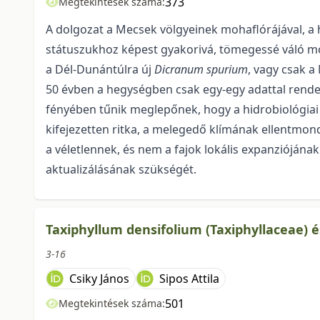
373
Megtekintések száma:
A dolgozat a Mecsek völgyeinek mohaflórájával, a h
státuszukhoz képest gyakorivá, töme­gessé váló mo
a Dél-Dunántúlra új
Dicranum spurium
, vagy csak a
50 évben a hegység­ben csak egy-egy adattal rende
fényében tűnik meglepőnek, hogy a hidrobiológiai
kifejezet­ten ritka, a melegedő klímának ellentmo
a véletlennek, és nem a fajok lokális expanziójána
aktualizálásának szükségét.
Taxiphyllum densifolium (Taxiphyllaceae) 
3-16
Csiky János
Sipos Attila
501
Megtekintések száma: