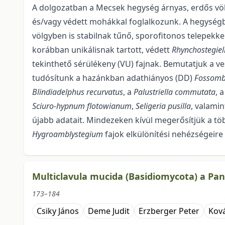
A dolgozatban a Mecsek hegység árnyas, erdős völgy
és/vagy védett mohákkal foglalko­zunk. A hegységb
völgyben is stabilnak tűnő, sporofitonos telepekkel
korábban unikális­nak tartott, védett
Rhynchostegiell
tekinthető sérülékeny (VU) fajnak. Bemutatjuk a ve
tudósítunk a hazánkban adathiányos (DD)
Fossomb
Blindiadelphus recurvatus
, a
Palustriella commutata
, 
Sciuro-hypnum flotowianum
,
Seligeria pusilla
, valamin
újabb adatait. Mindezeken kívül megerősítjük a tö
Hygroamblystegium
fajok elkülönítési nehézségeire 
Multiclavula mucida (Basidiomycota) a Pa
173–184
Csiky János
Deme Judit
Erzberger Peter
Ková