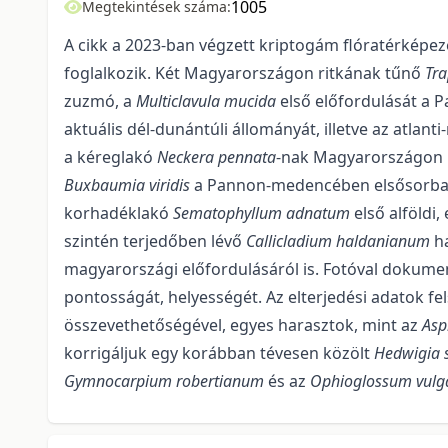
1005
Megtekintések száma:
A cikk a 2023-ban végzett kriptogám flóratérképezé
foglalkozik. Két Magyarországon ritkának tűnő
Tra
zuzmó, a
Multiclavula mucida
első előfordulását a 
aktuális dél-dunántúli állományát, illetve az atlant
a kéreglakó
Neckera pennata
-nak Magyarországon Ba
Buxbau­mia viridis
a Pannon-medencében elsősorban 
korhadéklakó
Sematophyllum adnatum
első alföld
szintén terjedőben lévő
Callicladium haldanianum
ha
magyarországi előfordulásáról is. Fotóval doku­me
pontosságát, helyességét. Az elterjedési adatok fel
összevethetőségével, egyes ha­rasztok, mint az
Asp
korrigáljuk egy korábban tévesen közölt
Hedwigia s
Gymnocarpium rober­tianum
és az
Ophioglossum vul