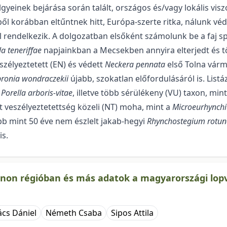
einek bejárása során talált, orszá­gos és/vagy lokális visz
ől korábban eltűntnek hitt, Európa-szerte ritka, nálunk véd
 rendelkezik. A dolgo­zatban elsőként számolunk be a faj spó
a teneriffae
napjainkban a Mecsekben annyira elterjedt és 
szélyeztetett (EN) és védett
Neckera pennata
első Tolna várm
ronia wondraczekii
újabb, szokatlan előfordulásáról is. Listá
a
Porella arboris-vitae
, illetve több sérülékeny (VU) taxon, min
t veszélyeztetettség közeli (NT) moha, mint a
Microeurhynch
bb mint 50 éve nem észlelt jakab-hegyi
Rhynchostegium rotun
is.
nnon régióban és más adatok a magyarországi lop
cs Dániel
Németh Csaba
Sipos Attila