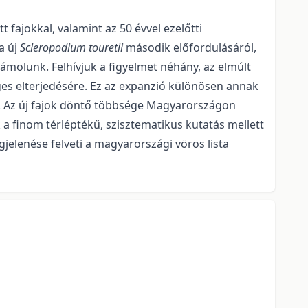
fajokkal, valamint az 50 évvel ezelőtti
a új
Scleropodium touretii
má­sodik előfordulásáról,
zámolunk. Felhívjuk a figyelmet néhány, az elmúlt
es elterje­désére. Ez az expanzió különösen annak
. Az új fajok döntő többsége Magyarországon
a finom térléptékű, szisztematikus kutatás mellett
gjelenése felveti a magyarországi vörös lista