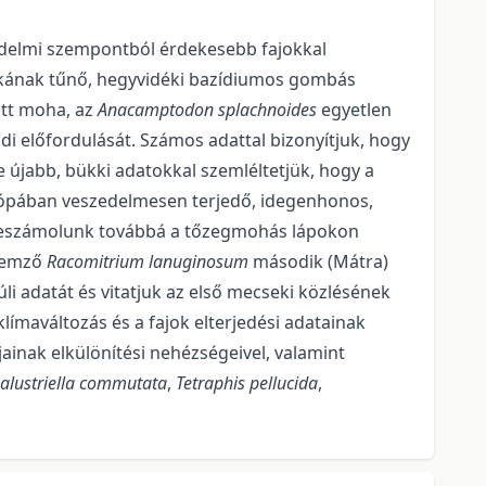
tvédelmi szempontból érdekesebb fajokkal
ritkának tűnő, hegyvidéki bazídiumos gombás
ott moha, az
Anacamptodon splachnoides
egyetlen
i előfordulá­sát. Számos adattal bizonyítjuk, hogy
e újabb, bükki adatokkal szemléltetjük, hogy a
ópá­ban veszedelmesen terjedő, idegenhonos,
 Beszámolunk továbbá a tőzegmohás lápokon
llemző
Racomitrium lanuginosum
második (Mátra)
li adatát és vitatjuk az első me­cseki közlésének
klímaváltozás és a fajok elterjedési adatainak
jainak elkülönítési nehézségei­vel, valamint
alustriella commutata
,
Tetraphis pellucida
,