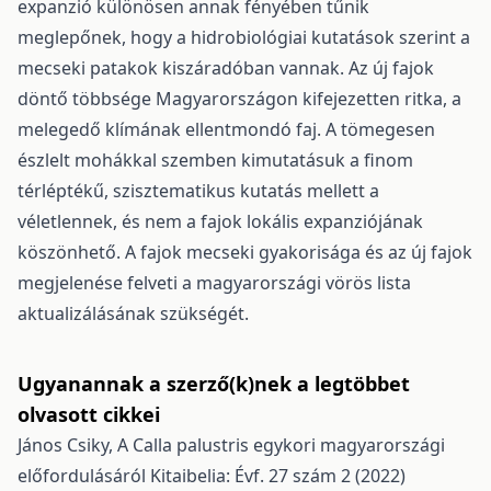
expanzió különösen annak fényében tűnik
meglepőnek, hogy a hidrobiológiai kutatások szerint a
mecseki patakok kiszáradóban vannak. Az új fajok
döntő többsége Magyarországon kifejezet­ten ritka, a
melegedő klímának ellentmondó faj. A tömegesen
észlelt mohákkal szemben kimutatásuk a finom
térléptékű, szisztematikus kutatás mellett a
véletlennek, és nem a fajok lokális expanziójának
köszönhető. A fajok mecseki gyakorisága és az új fajok
megjelenése felveti a magyarországi vörös lista
aktualizálásának szükségét.
Ugyanannak a szerző(k)nek a legtöbbet
olvasott cikkei
János Csiky,
A Calla palustris egykori magyarországi
előfordulásáról
Kitaibelia: Évf. 27 szám 2 (2022)