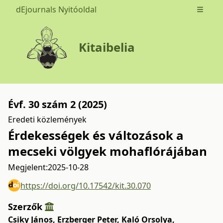
dEjournals Nyitóoldal
Open m
Kitaibelia
Évf. 30 szám 2 (2025)
Eredeti közlemények
Érdekességek és változások a
mecseki völgyek mohaflórájában
Megjelent:
2025-10-28
https://doi.org/10.17542/kit.30.070
Szerzők
Csiky János
,
Erzberger Peter
,
Kaló Orsolya
,