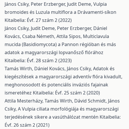
János Csiky, Peter Erzberger, Judit Deme,
Vulpia
bromoides és Luzula multiflora a Drávamenti-síkon
Kitaibelia: Évf. 27 szám 2 (2022)
János Csiky, Judit Deme, Peter Erzberger, Dániel
Kovács, Csaba Németh, Attila Sipos,
Multiclavula
mucida (Basidiomycota) a Pannon régióban és más
adatok a magyarországi lopvanősző flórához
Kitaibelia: Évf. 28 szám 2 (2023)
Tamás Wirth, Dániel Kovács, János Csiky,
Adatok és
kiegészítések a magyarországi adventív flóra kivadult,
meghonosodott és potenciális inváziós fajainak
ismeretéhez
Kitaibelia: Évf. 25 szám 2 (2020)
Attila Mesterházy, Tamás Wirth, Dávid Schmidt, János
Csiky,
A Vulpia ciliata morfológiája és magyarországi
terjedésének sikere a vasúthálózat mentén
Kitaibelia:
Évf. 26 szám 2 (2021)