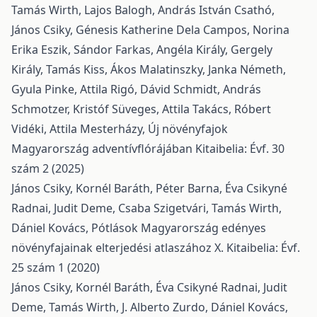
Tamás Wirth, Lajos Balogh, András István Csathó,
János Csiky, Génesis Katherine Dela Campos, Norina
Erika Eszik, Sándor Farkas, Angéla Király, Gergely
Király, Tamás Kiss, Ákos Malatinszky, Janka Németh,
Gyula Pinke, Attila Rigó, Dávid Schmidt, András
Schmotzer, Kristóf Süveges, Attila Takács, Róbert
Vidéki, Attila Mesterházy,
Új növényfajok
Magyarország adventívflórájában
Kitaibelia: Évf. 30
szám 2 (2025)
János Csiky, Kornél Baráth, Péter Barna, Éva Csikyné
Radnai, Judit Deme, Csaba Szigetvári, Tamás Wirth,
Dániel Kovács,
Pótlások Magyarország edényes
növényfajainak elterjedési atlaszához X.
Kitaibelia: Évf.
25 szám 1 (2020)
János Csiky, Kornél Baráth, Éva Csikyné Radnai, Judit
Deme, Tamás Wirth, J. Alberto Zurdo, Dániel Kovács,