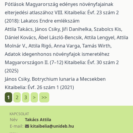
Pótlások Magyarország edényes növényfajainak
elterjedési atlaszához VIII.
Kitaibelia: Évf. 23 szám 2
(2018): Lakatos Endre emlékszám
Attila Takács, János Csiky, Jiři Danihelka, Szabolcs Kis,
Dániel Kovács, Ábel László-Bencsik, Attila Lengyel, Attila
Molnár V., Attila Rigó, Anna Varga, Tamás Wirth,
Adatok idegenhonos növényfajok ismeretéhez
Magyarországon II. (7–12)
Kitaibelia: Évf. 30 szám 2
(2025)
János Csiky,
Botrychium lunaria a Mecsekben
Kitaibelia: Évf. 26 szám 1 (2021)
1
2
3
>
>>
KAPCSOLAT
Név
Takács Attila
E-mail:
kitaibelia@unideb.hu