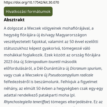
https://doi.org/10.17542/kit.30.070
Hivatkozási formátumok
Absztrakt
A dolgozat a Mecsek völgyeinek mohaflórájával, a
hegység flórájára új és/vagy Magyar­országon
veszélyeztetett fajokkal, valamint az 50 évvel ezelőtti
státuszukhoz képest gyakorivá, töme­gessé váló
mohákkal foglalkozik. Ezek között az ország flórájára
2023 óta új
Scleropodium touretii
má­sodik
előfordulásáról, a Dél-Dunántúlra új
Dicranum spurium
,
vagy csak a Mecsekre új
Pseudocampyli­um radicale
felfedezéséről is beszámolunk. Felhívjuk a figyelmet
néhány, az elmúlt 50 évben a hegység­ben csak egy-egy
adattal rendelkező patakparti moha (pl.
Rhynchostegiella teneriffae
) tömeges elterje­désére. Ez az