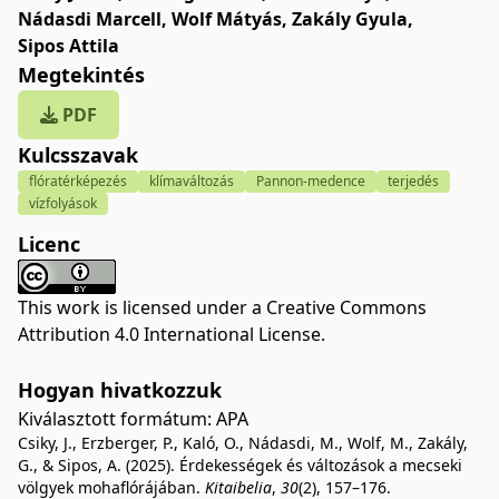
Nádasdi Marcell
,
Wolf Mátyás
,
Zakály Gyula
,
Sipos Attila
Megtekintés
PDF
Kulcsszavak
flóratérképezés
klímaváltozás
Pannon-medence
terjedés
vízfolyások
Licenc
This work is licensed under a
Creative Commons
Attribution 4.0 International License
.
Hogyan hivatkozzuk
Kiválasztott formátum:
APA
Csiky, J., Erzberger, P., Kaló, O., Nádasdi, M., Wolf, M., Zakály,
G., & Sipos, A. (2025). Érdekességek és változások a mecseki
völgyek mohaflórájában.
Kitaibelia
,
30
(2), 157–176.