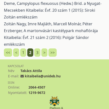
Deme,
Campylopus flexuosus (Hedw.) Brid. a Nyugat-
Mecsekben
Kitaibelia: Évf. 20 szám 1 (2015): Siroki
Zoltán emlékszám
Zoltán Nagy, Imre Majláth, Marcell Molnár, Péter
Erzberger,
A martonvásári kastélypark mohaflórája
Kitaibelia: Évf. 21 szám 2 (2016): Polgár Sándor
emlékszám
<<
<
1
2
3
>
>>
KAPCSOLAT
Név
Takács Attila
E-mail:
kitaibelia@unideb.hu
ISSN
Online:
2064-4507
Nyomtatott:
1219-9672