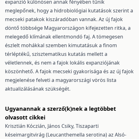
expanzió különösen annak fényében tűnik
meglepőnek, hogy a hidrobiológiai kutatások szerint a
mecseki patakok kiszáradóban vannak. Az új fajok
döntő többsége Magyarországon kifejezet­ten ritka, a
melegedő klímának ellentmondó faj. A tömegesen
észlelt mohákkal szemben kimutatásuk a finom
térléptékű, szisztematikus kutatás mellett a
véletlennek, és nem a fajok lokális expanziójának
köszönhető. A fajok mecseki gyakorisága és az új fajok
megjelenése felveti a magyarországi vörös lista
aktualizálásának szükségét.
Ugyanannak a szerző(k)nek a legtöbbet
olvasott cikkei
Krisztián Kóczián, János Csiky,
Tiszaparti
késeimargitvirág (Leucanthemella serotina) az Alsó-