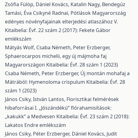
Zsófia Fülöp, Dániel Kovács, Katalin Nagy, Bendegúz
Tamási, Éva Csikyné Radnai,
Pótlások Magyarország
edényes növényfajainak elterjedési atlaszához V.
Kitaibelia: Évf. 22 szám 2 (2017): Fekete Gábor
emlékszám
Mátyás Wolf, Csaba Németh, Peter Erzberger,
Sphaerocarpos michelii, egy új májmoha faj
Magyarországon
Kitaibelia: Évf. 28 szám 1 (2023)
Csaba Németh, Peter Erzberger,
Új montán mohafaj a
Mátrából: Hymenoloma crispulum
Kitaibelia: Évf. 28
szám 1 (2023)
János Csiky, István Lantos,
Florisztikai felmérések
hibaforrásai I. „Jószándékú” flórahamisítások:
„kakukk” a Medvesen
Kitaibelia: Évf. 23 szám 2 (2018):
Lakatos Endre emlékszám
János Csiky, Péter Erzberger, Dániel Kovács, Judit