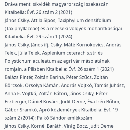
Dráva menti síkvidék magyarországi szakaszán
Kitaibelia: Évf. 26 szám 2 (2021)
János Csiky, Attila Sipos,
Taxiphyllum densifolium
(Taxiphyllaceae) és a mecseki völgyek moharitkaságai
Kitaibelia: Évf. 29 szám 1 (2024)
János Csiky, János ifj. Csiky, Máté Kornokovics, András
Telek, Júlia Telek,
Asplenium ceterach s.str. és
Polystichum aculeatum az egri vár másolatának
romjain, a Pilisben
Kitaibelia: Évf. 26 szám 1 (2021)
Balázs Pintér, Zoltán Barina, Péter Szűcs, Zoltán
Börcsök, Orsolya Kámán, András Vojtkó, Tamás Juhász,
Anna E. Vojtkó, Zoltán Bátori, János Csiky, Péter
Erzberger, Dániel Kovács, Judit Deme, Éva Irén Bőhm,
Gábor Sramkó,
Apró közlemények
Kitaibelia: Évf. 19
szám 2 (2014): Palkó Sándor emlékszám
János Csiky, Kornél Baráth, Virág Bocz, Judit Deme,