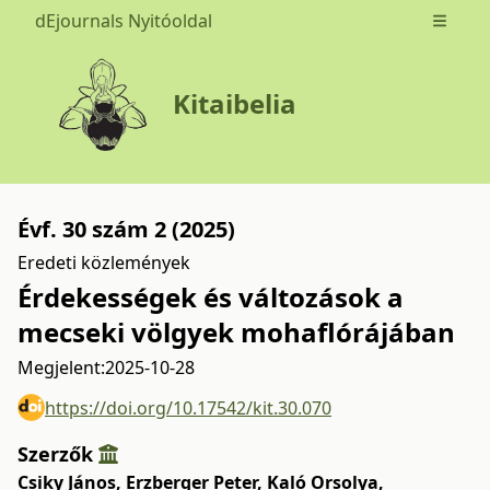
dEjournals Nyitóoldal
Open m
Kitaibelia
Évf. 30 szám 2 (2025)
Eredeti közlemények
Érdekességek és változások a
mecseki völgyek mohaflórájában
Megjelent:
2025-10-28
https://doi.org/10.17542/kit.30.070
Szerzők
Csiky János
,
Erzberger Peter
,
Kaló Orsolya
,