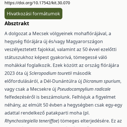
https://doi.org/10.17542/kit.30.070
Hivatkozási formátumok
Absztrakt
A dolgozat a Mecsek völgyeinek mohaflórájával, a
hegység flórájára új és/vagy Magyar­országon
veszélyeztetett fajokkal, valamint az 50 évvel ezelőtti
státuszukhoz képest gyakorivá, töme­gessé váló
mohákkal foglalkozik. Ezek között az ország flórájára
2023 óta új
Scleropodium touretii
má­sodik
előfordulásáról, a Dél-Dunántúlra új
Dicranum spurium
,
vagy csak a Mecsekre új
Pseudocampyli­um radicale
felfedezéséről is beszámolunk. Felhívjuk a figyelmet
néhány, az elmúlt 50 évben a hegység­ben csak egy-egy
adattal rendelkező patakparti moha (pl.
Rhynchostegiella teneriffae
) tömeges elterje­désére. Ez az