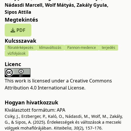
Nádasdi Marcell
,
Wolf Mátyás
,
Zakály Gyula
,
Sipos Attila
Megtekintés
PDF
Kulcsszavak
flóratérképezés
klímaváltozás
Pannon-medence
terjedés
vízfolyások
Licenc
This work is licensed under a
Creative Commons
Attribution 4.0 International License
.
Hogyan hivatkozzuk
Kiválasztott formátum:
APA
Csiky, J., Erzberger, P., Kaló, O., Nádasdi, M., Wolf, M., Zakály,
G., & Sipos, A. (2025). Érdekességek és változások a mecseki
völgyek mohaflórájában.
Kitaibelia
,
30
(2), 157–176.