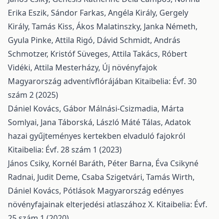
Erika Eszik, Sándor Farkas, Angéla Király, Gergely
Király, Tamás Kiss, Ákos Malatinszky, Janka Németh,
Gyula Pinke, Attila Rigó, Dávid Schmidt, András
Schmotzer, Kristóf Süveges, Attila Takács, Róbert
Vidéki, Attila Mesterházy,
Új növényfajok
Magyarország adventívflórájában
Kitaibelia: Évf. 30
szám 2 (2025)
Dániel Kovács, Gábor Málnási-Csizmadia, Márta
Somlyai, Jana Táborská, László Máté Tálas,
Adatok
hazai gyűjteményes kertekben elvaduló fajokról
Kitaibelia: Évf. 28 szám 1 (2023)
János Csiky, Kornél Baráth, Péter Barna, Éva Csikyné
Radnai, Judit Deme, Csaba Szigetvári, Tamás Wirth,
Dániel Kovács,
Pótlások Magyarország edényes
növényfajainak elterjedési atlaszához X.
Kitaibelia: Évf.
25 szám 1 (2020)