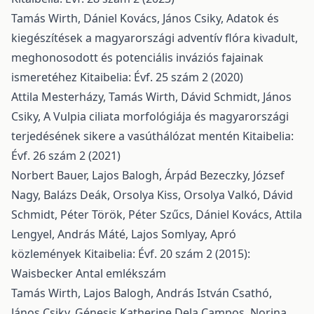
Tamás Wirth, Dániel Kovács, János Csiky,
Adatok és
kiegészítések a magyarországi adventív flóra kivadult,
meghonosodott és potenciális inváziós fajainak
ismeretéhez
Kitaibelia: Évf. 25 szám 2 (2020)
Attila Mesterházy, Tamás Wirth, Dávid Schmidt, János
Csiky,
A Vulpia ciliata morfológiája és magyarországi
terjedésének sikere a vasúthálózat mentén
Kitaibelia:
Évf. 26 szám 2 (2021)
Norbert Bauer, Lajos Balogh, Árpád Bezeczky, József
Nagy, Balázs Deák, Orsolya Kiss, Orsolya Valkó, Dávid
Schmidt, Péter Török, Péter Szűcs, Dániel Kovács, Attila
Lengyel, András Máté, Lajos Somlyay,
Apró
közlemények
Kitaibelia: Évf. 20 szám 2 (2015):
Waisbecker Antal emlékszám
Tamás Wirth, Lajos Balogh, András István Csathó,
János Csiky, Génesis Katherine Dela Campos, Norina