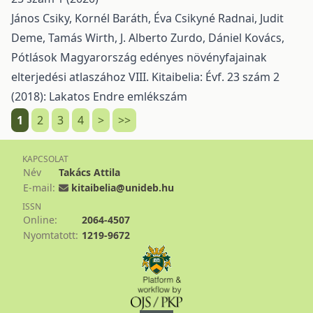
János Csiky, Kornél Baráth, Éva Csikyné Radnai, Judit
Deme, Tamás Wirth, J. Alberto Zurdo, Dániel Kovács,
Pótlások Magyarország edényes növényfajainak
elterjedési atlaszához VIII.
Kitaibelia: Évf. 23 szám 2
(2018): Lakatos Endre emlékszám
1
2
3
4
>
>>
KAPCSOLAT
Név
Takács Attila
E-mail:
kitaibelia@unideb.hu
ISSN
Online:
2064-4507
Nyomtatott:
1219-9672