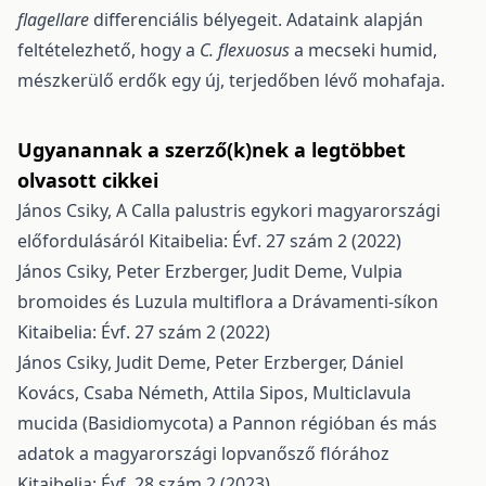
flagellare
differenciális bélyegeit. Adataink alapján
feltételezhető, hogy a
C. flexuosus
a mecseki humid,
mészkerülő erdők egy új, terjedőben lévő mohafaja.
Ugyanannak a szerző(k)nek a legtöbbet
olvasott cikkei
János Csiky,
A Calla palustris egykori magyarországi
előfordulásáról
Kitaibelia: Évf. 27 szám 2 (2022)
János Csiky, Peter Erzberger, Judit Deme,
Vulpia
bromoides és Luzula multiflora a Drávamenti-síkon
Kitaibelia: Évf. 27 szám 2 (2022)
János Csiky, Judit Deme, Peter Erzberger, Dániel
Kovács, Csaba Németh, Attila Sipos,
Multiclavula
mucida (Basidiomycota) a Pannon régióban és más
adatok a magyarországi lopvanősző flórához
Kitaibelia: Évf. 28 szám 2 (2023)