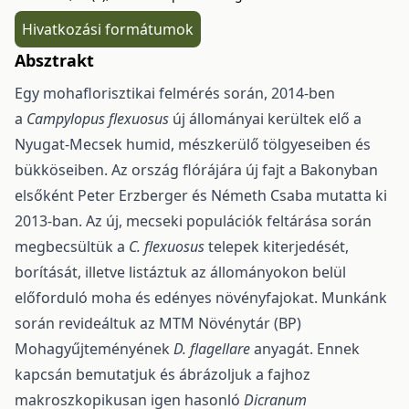
Hivatkozási formátumok
Absztrakt
Egy mohaflorisztikai felmérés során, 2014-ben
a
Campylopus flexuosus
új állományai kerültek elő a
Nyugat-Mecsek humid, mészkerülő tölgyeseiben és
bükköseiben. Az ország flórájára új fajt a Bakonyban
elsőként Peter Erzberger és Németh Csaba mutatta ki
2013-ban. Az új, mecseki populációk feltárása során
megbecsültük a
C. flexuosus
telepek kiterjedését,
borítását, illetve listáztuk az állományokon belül
előforduló moha és edényes növényfajokat. Munkánk
során revideáltuk az MTM Növénytár (BP)
Mohagyűjteményének
D. flagellare
anyagát. Ennek
kapcsán bemutatjuk és ábrázoljuk a fajhoz
makroszkopikusan igen hasonló
Dicranum