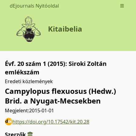
dEjournals Nyitóoldal
Open m
Kitaibelia
Évf. 20 szám 1 (2015): Siroki Zoltán
emlékszám
Eredeti közlemények
Campylopus flexuosus (Hedw.)
Brid. a Nyugat-Mecsekben
Megjelent:
2015-01-01
https://doi.org/10.17542/kit.20.28
Szerzők