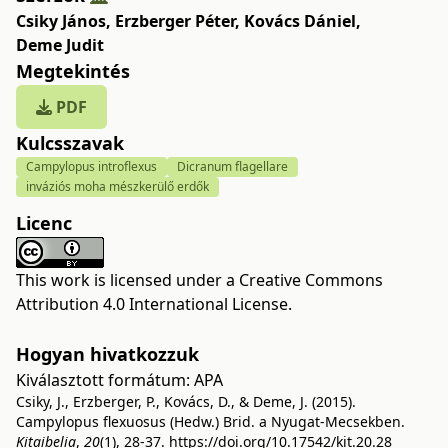
Csiky János
,
Erzberger Péter
,
Kovács Dániel
,
Deme Judit
Megtekintés
PDF
Kulcsszavak
Campylopus introflexus
Dicranum flagellare
inváziós moha mészkerülő erdők
Licenc
This work is licensed under a
Creative Commons
Attribution 4.0 International License
.
Hogyan hivatkozzuk
Kiválasztott formátum:
APA
Csiky, J., Erzberger, P., Kovács, D., & Deme, J. (2015).
Campylopus flexuosus (Hedw.) Brid. a Nyugat-Mecsekben.
Kitaibelia
,
20
(1), 28-37.
https://doi.org/10.17542/kit.20.28