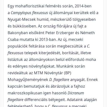
Egy mohaflorisztikai felmérés során, 2014-ben
a
Campylopus flexuosus
új állományai kerültek elő a
Nyugat-Mecsek humid, mészkerülő tölgyeseiben
és bükköseiben. Az ország flórájára új fajt a
Bakonyban elsőként Peter Erzberger és Németh
Csaba mutatta ki 2013-ban. Az új, mecseki
populációk feltárása során megbecsültük a
C.
flexuosus
telepek kiterjedését, borítását, illetve
listáztuk az állományokon belül előforduló moha
és edényes növényfajokat. Munkánk során
revideáltuk az MTM Növénytár (BP)
Mohagyűjteményének
D. flagellare
anyagát. Ennek
kapcsán bemutatjuk és ábrázoljuk a fajhoz
makroszkopikusan igen hasonló
Dicranum
flagellare
differenciális bélyegeit. Adataink alapján
feltételezhető, hogy a
C. flexuosus
a mecseki