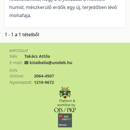
humid, mészkerülő erdők egy új, terjedőben lévő
mohafaja.
1 - 1 a 1 tételből
KAPCSOLAT
Név
Takács Attila
E-mail:
kitaibelia@unideb.hu
ISSN
Online:
2064-4507
Nyomtatott:
1219-9672