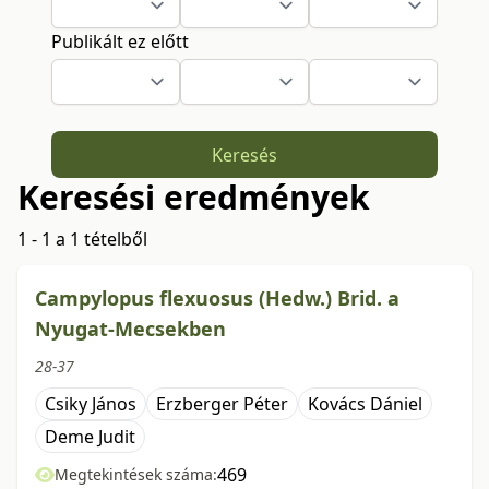
Publikált ez előtt
Keresés
Keresési eredmények
1 - 1 a 1 tételből
Campylopus flexuosus (Hedw.) Brid. a
Nyugat-Mecsekben
28-37
Csiky János
Erzberger Péter
Kovács Dániel
Deme Judit
469
Megtekintések száma: