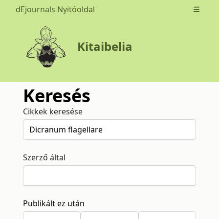
dEjournals Nyitóoldal
Open m
Kitaibelia
Keresés
Cikkek keresése
Szerző által
Publikált ez után