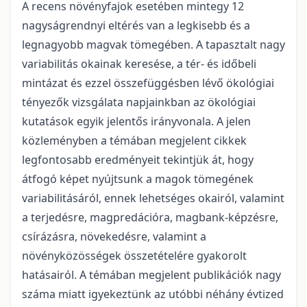
A recens növényfajok esetében mintegy 12
nagyságrendnyi eltérés van a legkisebb és a
legnagyobb magvak tömegében. A tapasztalt nagy
variabilitás okainak keresése, a tér- és időbeli
mintázat és ezzel összefüggésben lévő ökológiai
tényezők vizsgálata napjainkban az ökológiai
kutatások egyik jelentős irányvonala. A jelen
közleményben a témában megjelent cikkek
legfontosabb eredményeit tekintjük át, hogy
átfogó képet nyújtsunk a magok tömegének
variabilitásáról, ennek lehetséges okairól, valamint
a terjedésre, magpredációra, magbank-képzésre,
csírázásra, növekedésre, valamint a
növényközösségek összetételére gyakorolt
hatásairól. A témában megjelent publikációk nagy
száma miatt igyekeztünk az utóbbi néhány évtized