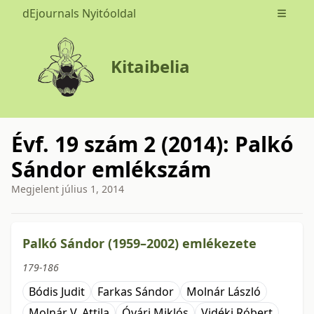
dEjournals Nyitóoldal
Open m
Kitaibelia
Évf. 19 szám 2 (2014): Palkó
Sándor emlékszám
Megjelent
július 1, 2014
issue.tableOfContents6a778
Palkó Sándor (1959–2002) emlékezete
179-186
Bódis Judit
Farkas Sándor
Molnár László
Molnár V. Attila
Óvári Miklós
Vidéki Róbert