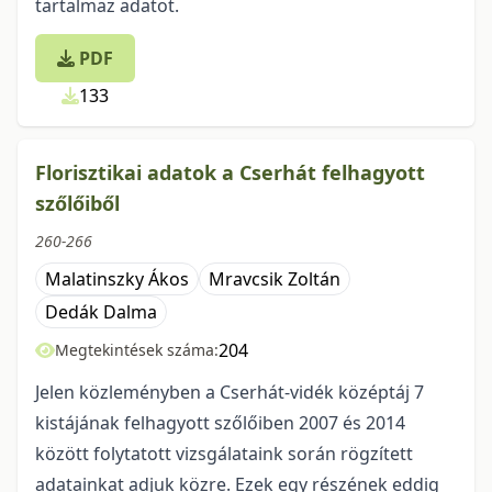
tartalmaz adatot.
PDF
133
Florisztikai adatok a Cserhát felhagyott
szőlőiből
260-266
Malatinszky Ákos
Mravcsik Zoltán
Dedák Dalma
204
Megtekintések száma:
Jelen közleményben a Cserhát-vidék középtáj 7
kistájának felhagyott szőlőiben 2007 és 2014
között folytatott vizsgálataink során rögzített
adatainkat adjuk közre. Ezek egy részének eddig