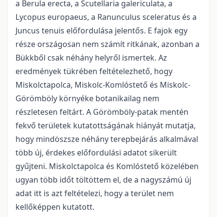
a Berula erecta, a Scutellaria galericulata, a
Lycopus europaeus, a Ranunculus sceleratus és a
Juncus tenuis előfordulása jelentős. E fajok egy
része országosan nem számít ritkának, azonban a
Bükkből csak néhány helyről ismertek. Az
eredmények tükrében feltételezhető, hogy
Miskolctapolca, Miskolc-Komlóstető és Miskolc-
Görömböly környéke botanikailag nem
részletesen feltárt. A Görömböly-patak mentén
fekvő területek kutatottságának hiányát mutatja,
hogy mindöszsze néhány terepbejárás alkalmával
több új, érdekes előfordulási adatot sikerült
gyűjteni. Miskolctapolca és Komlóstető közelében
ugyan több időt töltöttem el, de a nagyszámú új
adat itt is azt feltételezi, hogy a terület nem
kellőképpen kutatott.