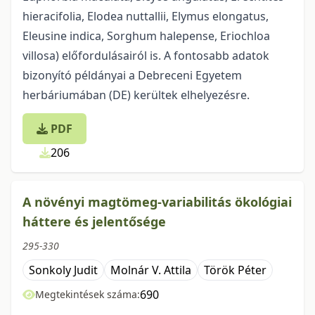
hieracifolia, Elodea nuttallii, Elymus elongatus,
Eleusine indica, Sorghum halepense, Eriochloa
villosa) előfordulásairól is. A fontosabb adatok
bizonyító példányai a Debreceni Egyetem
herbáriumában (DE) kerültek elhelyezésre.
PDF
206
A növényi magtömeg-variabilitás ökológiai
háttere és jelentősége
295-330
Sonkoly Judit
Molnár V. Attila
Török Péter
690
Megtekintések száma: