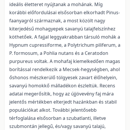
ideális életteret nyújtanak a mohának. Míg
korábbi előfordulásai elsősorban elkorhadt Pinus-
faanyagról származnak, a most közölt nagy
kiterjedésű mohagyepek savanyú talajfelszínhez
köthetőek. A fajjal leggyakrabban társuló mohák a
Hypnum cupressiforme, a Polytrichum piliferum, a
P. formosum, a Pohlia nutans és a Ceratodon
purpureus voltak. A mohafaj kiemelkedően magas
borítással rendelkezik a Mecsek-hegységben, ahol
őshonos mészkerülő tölgyesek zavart élőhelyein,
savanyú homokkő málladékon észleltük. Recens
adatai megerősítik, hogy az újjövevény faj mára
jelentős mértékben elterjedt hazánkban és stabil
populációkat alkot. További jelentősebb
térfoglalása elsősorban a szubatlanti, illetve
szubmontán jellegű, és/vagy savanyú talajú,