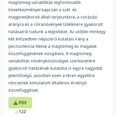
magtömeg-variabilitás legfontosabb
következményei kapcsán a szél- és
magpredátorok általi terjesztésre, a csírázási
arányra és a csíranövények túlélésére gyakorolt
hatásairól tudunk a legtöbbet. Az utóbbi mintegy
két évtizedben népszerű kutatási irány a
perzisztencia illetve a magtömeg és magalak
összefüggésének vizsgálata. A magtömeg-
variabilitás növényközösségek szerkezetére
gyakorolt hatásának kutatása is egyre nagyobb
jelentőségű, azonban ezen a téren egyelőre
nincsenek kimutatott általános érvényű
összefüggések.
PDF
122