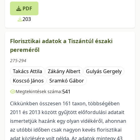
PDF
203
Florisztikai adatok a Tiszántúl északi
pereméről
275-294
Takács Attila
Zákány Albert
Gulyás Gergely
Koscsó János
Sramkó Gábor
541
Megtekintések száma:
Cikkünkben összesen 161 taxon, többségében
2011 és 2013 között gyűjtött előfordulási adatait
ismertetjük hazánk egy olyan vidékéről, ahonnan
az utóbbi időben csak nagyon kevés florisztikai
adat közlésére volt példa. Az adatok mintegy 43