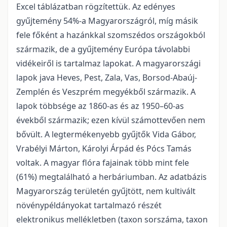
Excel táblázatban rögzítettük. Az edényes
gyűjtemény 54%-a Magyarországról, míg másik
fele főként a hazánkkal szomszédos országokból
származik, de a gyűjtemény Európa távolabbi
vidékeiről is tartalmaz lapokat. A magyarországi
lapok java Heves, Pest, Zala, Vas, Borsod-Abaúj-
Zemplén és Veszprém megyékből származik. A
lapok többsége az 1860-as és az 1950–60-as
évekből származik; ezen kívül számottevően nem
bővült. A legtermékenyebb gyűjtők Vida Gábor,
Vrabélyi Márton, Károlyi Árpád és Pócs Tamás
voltak. A magyar flóra fajainak több mint fele
(61%) megtalálható a herbáriumban. Az adatbázis
Magyarország területén gyűjtött, nem kultivált
növénypéldányokat tartalmazó részét
elektronikus mellékletben (taxon sorszáma, taxon