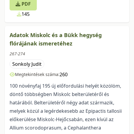
PDF
145
Adatok Miskolc és a Bükk hegység
flórájának ismeretéhez
267-274
Sonkoly Judit
260
Megtekintések száma:
100 növényfaj 195 új előfordulási helyét közölöm,
döntő többségben Miskolc belterületéről és
határából. Belterületéről négy adat származik,
melyek közül a legérdekesebb az Epipactis tallosii
előkerülése Miskolc-Hejőcsabán, ezen kívül az
Allium scorodoprasum, a Cephalanthera