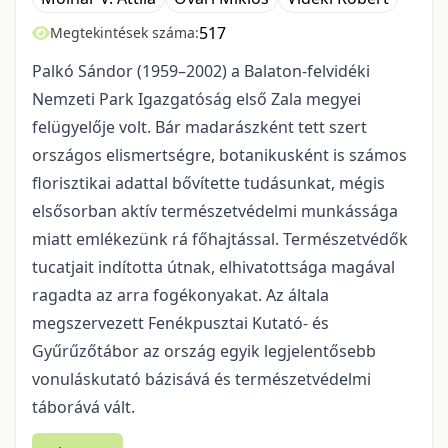
517
Megtekintések száma:
Palkó Sándor (1959–2002) a Balaton-felvidéki
Nemzeti Park Igazgatóság első Zala megyei
felügyelője volt. Bár madarászként tett szert
országos elismertségre, botanikusként is számos
florisztikai adattal bővítette tudásunkat, mégis
elsősorban aktív természetvédelmi munkássága
miatt emlékezünk rá főhajtással. Természetvédők
tucatjait indította útnak, elhivatottsága magával
ragadta az arra fogékonyakat. Az általa
megszervezett Fenékpusztai Kutató- és
Gyűrűzőtábor az ország egyik legjelentősebb
vonuláskutató bázisává és természetvédelmi
táborává vált.