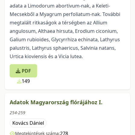
adata a Limodorum abortivum-nak, a Keleti-
Mecsekből a Myagrum perfoliatum-nak. További
megtalált ritkaságok a térségben az Allium
angulosum, Althaea hirsuta, Erodium ciconium,
Galium rubioides, Glycyrrhiza echinata, Lathyrus
palustris, Lathyrus sphaericus, Salvinia natans,
Urtica kioviensis és a Vicia lutea.
PDF
149
Adatok Magyarország flórájához I.
254-259
Kovács Dániel
278
Megtekintések száma: