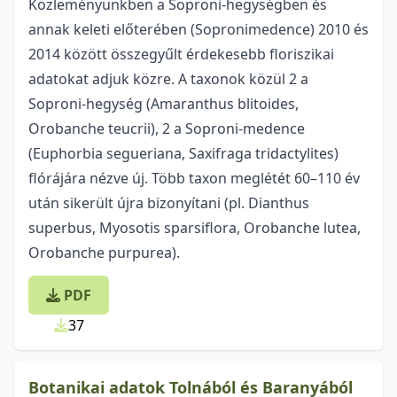
Közleményünkben a Soproni-hegységben és
annak keleti előterében (Sopronimedence) 2010 és
2014 között összegyűlt érdekesebb floriszikai
adatokat adjuk közre. A taxonok közül 2 a
Soproni-hegység (Amaranthus blitoides,
Orobanche teucrii), 2 a Soproni-medence
(Euphorbia segueriana, Saxifraga tridactylites)
flórájára nézve új. Több taxon meglétét 60–110 év
után sikerült újra bizonyítani (pl. Dianthus
superbus, Myosotis sparsiflora, Orobanche lutea,
Orobanche purpurea).
PDF
37
Botanikai adatok Tolnából és Baranyából