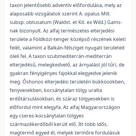
taxon jelentősebb adventív előfordulása, mely az
alaposabb vizsgálatok szerint A. opalus Mill.
subsp. obtusatum (Waldst. et Kit. ex Wild.) Gams-
nak bizonyult. Az alfaj természetes elterjedési
területe a Földközi-tenger középső részének keleti
felét, valamint a Balkán-félsziget nyugati területeit
öleli fel. A taxon szubmediterrán-mediterrán
elterjedésű, melegkedvelő, az árnyalást jól tűri, de
gyakran fényigényes fajokkal elegyedve jelenik
meg. Őshonos elterjedési területén bükkösökben,
fenyvesekben, kocsánytalan tölgy uralta
erdőtársulásokban, és száraz tölgyesekben is
előfordul mint elegyfa. Az alfaj Magyarországon
egy cseres-kocsánytalan tölgyes
származékerdőből került elő. Itt több idős,
magtermő egyed él, melyek termőre fordulásuk