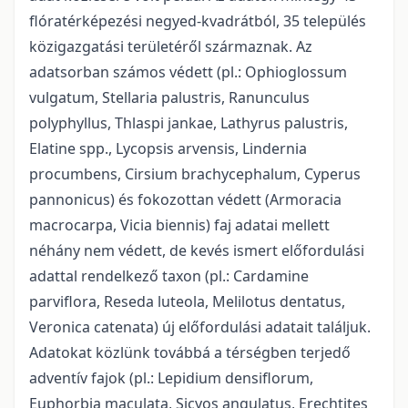
flóratérképezési negyed-kvadrátból, 35 település
közigazgatási területéről származnak. Az
adatsorban számos védett (pl.: Ophioglossum
vulgatum, Stellaria palustris, Ranunculus
polyphyllus, Thlaspi jankae, Lathyrus palustris,
Elatine spp., Lycopsis arvensis, Lindernia
procumbens, Cirsium brachycephalum, Cyperus
pannonicus) és fokozottan védett (Armoracia
macrocarpa, Vicia biennis) faj adatai mellett
néhány nem védett, de kevés ismert előfordulási
adattal rendelkező taxon (pl.: Cardamine
parviflora, Reseda luteola, Melilotus dentatus,
Veronica catenata) új előfordulási adatait találjuk.
Adatokat közlünk továbbá a térségben terjedő
adventív fajok (pl.: Lepidium densiflorum,
Euphorbia maculata, Sicyos angulatus, Erechtites