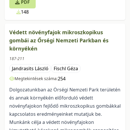
PDF
148
Védett növényfajok mikroszkopikus
gombái az Őrségi Nemzeti Parkban és
környékén
187-211
Jandrasits László
Fischl Géza
254
Megtekintések száma:
Dolgozatunkban az Örségi Nemzeti Park területén
és annak környékén előforduló védett
növényfajokon fejlődő mikroszkopikus gombákkal
kapcsolatos eredményeinket mutatjuk be.
Munkánk célja a védett növényfajokon