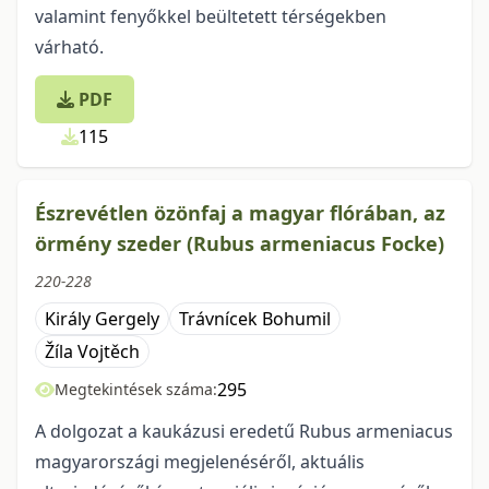
valamint fenyőkkel beültetett térségekben
várható.
PDF
115
Észrevétlen özönfaj a magyar flórában, az
örmény szeder (Rubus armeniacus Focke)
220-228
Király Gergely
Trávnícek Bohumil
Žíla Vojtěch
295
Megtekintések száma:
A dolgozat a kaukázusi eredetű Rubus armeniacus
magyarországi megjelenéséről, aktuális