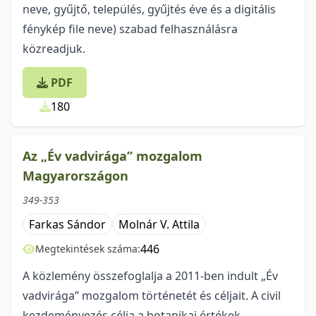
neve, gyűjtő, település, gyűjtés éve és a digitális
fénykép file neve) szabad felhasználásra
közreadjuk.
PDF
180
Az „Év vadvirága” mozgalom
Magyarországon
349-353
Farkas Sándor
Molnár V. Attila
446
Megtekintések száma:
A közlemény összefoglalja a 2011-ben indult „Év
vadvirága” mozgalom történetét és céljait. A civil
kezdeményezés célja a botanikai értékek