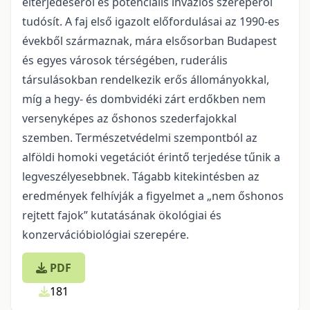
elterjedéséről és potenciális inváziós szerepéről
tudósít. A faj első igazolt előfordulásai az 1990-es
évekből származnak, mára elsősorban Budapest
és egyes városok térségében, ruderális
társulásokban rendelkezik erős állományokkal,
míg a hegy- és dombvidéki zárt erdőkben nem
versenyképes az őshonos szederfajokkal
szemben. Természetvédelmi szempontból az
alföldi homoki vegetációt érintő terjedése tűnik a
legveszélyesebbnek. Tágabb kitekintésben az
eredmények felhívják a figyelmet a „nem őshonos
rejtett fajok” kutatásának ökológiai és
konzervációbiológiai szerepére.
PDF
181