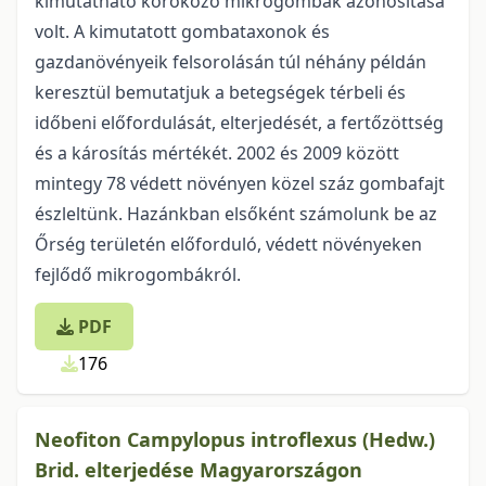
kimutatható kórokozó mikrogombák azonosítása
volt. A kimutatott gombataxonok és
gazdanövényeik felsorolásán túl néhány példán
keresztül bemutatjuk a betegségek térbeli és
időbeni előfordulását, elterjedését, a fertőzöttség
és a károsítás mértékét. 2002 és 2009 között
mintegy 78 védett növényen közel száz gombafajt
észleltünk. Hazánkban elsőként számolunk be az
Őrség területén előforduló, védett növényeken
fejlődő mikrogombákról.
PDF
176
Neofiton Campylopus introflexus (Hedw.)
Brid. elterjedése Magyarországon