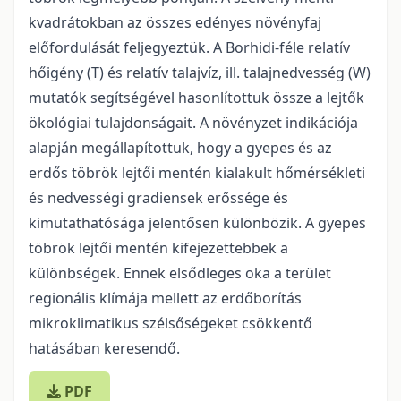
kvadrátokban az összes edényes növényfaj
előfordulását feljegyeztük. A Borhidi-féle relatív
hőigény (T) és relatív talajvíz, ill. talajnedvesség (W)
mutatók segítségével hasonlítottuk össze a lejtők
ökológiai tulajdonságait. A növényzet indikációja
alapján megállapítottuk, hogy a gyepes és az
erdős töbrök lejtői mentén kialakult hőmérsékleti
és nedvességi gradiensek erőssége és
kimutathatósága jelentősen különbözik. A gyepes
töbrök lejtői mentén kifejezettebbek a
különbségek. Ennek elsődleges oka a terület
regionális klímája mellett az erdőborítás
mikroklimatikus szélsőségeket csökkentő
hatásában keresendő.
PDF