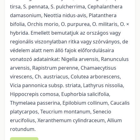
tirsa, S. pennata, S. pulcherrima, Cephalanthera
damasonium, Neottia nidus-avis, Platanthera
bifolia, Orchis morio, O. purpurea, O. militaris, O. ×
hybrida. Emellett bemutatjuk az országos vagy
regionális viszonylatban ritka vagy szórványos, de
védelem alatt nem álló fajok előfordulásaira
vonatozó adatainkat: Nigella arvensis, Ranunculus
arvensis, Rapistrum perenne, Chamaecytisus
virescens, Ch. austriacus, Colutea arborescens,
Vicia pannonica subsp. striata, Lathyrus nissolia,
Hippocrepis comosa, Euphorbia salicifolia,
Thymelaea passerina, Epilobium collinum, Caucalis
platycarpos, Teucrium montanum, Senecio
erucifolius, Xeranthemum cylindraceum, Allium
rotundum.