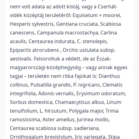
nem volt adata az adott kistáj, vagy a Cserhát-
vidék középtáj területéről: Equisetum × moorei,
Hesperis sylvestris, Gentiana cruciata, Scabiosa
canescens, Campanula macrostachya, Carlina
acaulis, Centaurea indurata, C. stenolepis,
Epipactis atrorubens , Orchis ustulata subsp.
aestivalis. Felsoroltuk a védett, de az Észak-
magyarországi-középhegység – vagy annak egyes
tagjai – területén nem ritka fajokat is: Dianthus
collinus, Pulsatilla grandis, P. nigricans, Clematis
integrifolia, Adonis vernalis, Erysimum odoratum,
Sorbus domestica, Chamaecytisus albus, Linum
tenuifolium, L. hirsutum, Polygala major, Trinia
ramosissima, Aster amellus, Jurinea mollis,
Centaurea scabiosa subsp. sadleriana,
Ornithogalum brevistylum, Iris variegata, Stipa