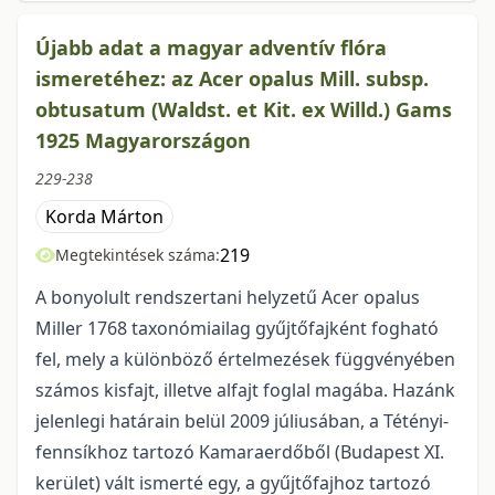
Újabb adat a magyar adventív flóra
ismeretéhez: az Acer opalus Mill. subsp.
obtusatum (Waldst. et Kit. ex Willd.) Gams
1925 Magyarországon
229-238
Korda Márton
219
Megtekintések száma:
A bonyolult rendszertani helyzetű Acer opalus
Miller 1768 taxonómiailag gyűjtőfajként fogható
fel, mely a különböző értelmezések függvényében
számos kisfajt, illetve alfajt foglal magába. Hazánk
jelenlegi határain belül 2009 júliusában, a Tétényi-
fennsíkhoz tartozó Kamaraerdőből (Budapest XI.
kerület) vált ismerté egy, a gyűjtőfajhoz tartozó