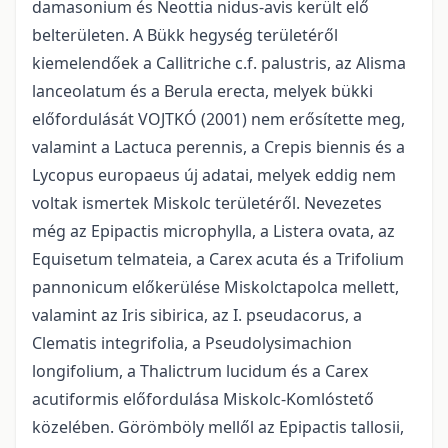
damasonium és Neottia nidus-avis került elő
belterületen. A Bükk hegység területéről
kiemelendőek a Callitriche c.f. palustris, az Alisma
lanceolatum és a Berula erecta, melyek bükki
előfordulását VOJTKÓ (2001) nem erősítette meg,
valamint a Lactuca perennis, a Crepis biennis és a
Lycopus europaeus új adatai, melyek eddig nem
voltak ismertek Miskolc területéről. Nevezetes
még az Epipactis microphylla, a Listera ovata, az
Equisetum telmateia, a Carex acuta és a Trifolium
pannonicum előkerülése Miskolctapolca mellett,
valamint az Iris sibirica, az I. pseudacorus, a
Clematis integrifolia, a Pseudolysimachion
longifolium, a Thalictrum lucidum és a Carex
acutiformis előfordulása Miskolc-Komlóstető
közelében. Görömböly mellől az Epipactis tallosii,