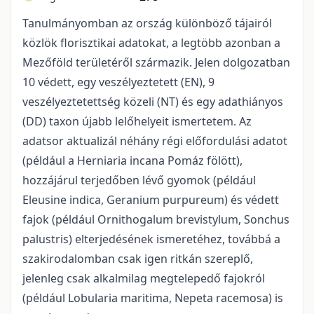
Tanulmányomban az ország különböző tájairól
közlök florisztikai adatokat, a legtöbb azonban a
Mezőföld területéről származik. Jelen dolgozatban
10 védett, egy veszélyeztetett (EN), 9
veszélyeztetettség közeli (NT) és egy adathiányos
(DD) taxon újabb lelőhelyeit ismertetem. Az
adatsor aktualizál néhány régi előfordulási adatot
(például a Herniaria incana Pomáz fölött),
hozzájárul terjedőben lévő gyomok (például
Eleusine indica, Geranium purpureum) és védett
fajok (például Ornithogalum brevistylum, Sonchus
palustris) elterjedésének ismeretéhez, továbbá a
szakirodalomban csak igen ritkán szereplő,
jelenleg csak alkalmilag megtelepedő fajokról
(például Lobularia maritima, Nepeta racemosa) is