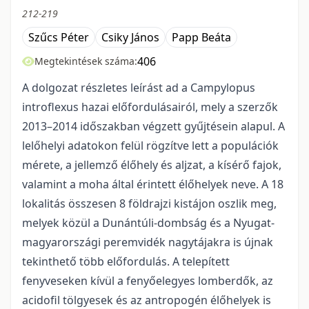
212-219
Szűcs Péter
Csiky János
Papp Beáta
406
Megtekintések száma:
A dolgozat részletes leírást ad a Campylopus
introflexus hazai előfordulásairól, mely a szerzők
2013–2014 időszakban végzett gyűjtésein alapul. A
lelőhelyi adatokon felül rögzítve lett a populációk
mérete, a jellemző élőhely és aljzat, a kísérő fajok,
valamint a moha által érintett élőhelyek neve. A 18
lokalitás összesen 8 földrajzi kistájon oszlik meg,
melyek közül a Dunántúli-dombság és a Nyugat-
magyarországi peremvidék nagytájakra is újnak
tekinthető több előfordulás. A telepített
fenyveseken kívül a fenyőelegyes lomberdők, az
acidofil tölgyesek és az antropogén élőhelyek is