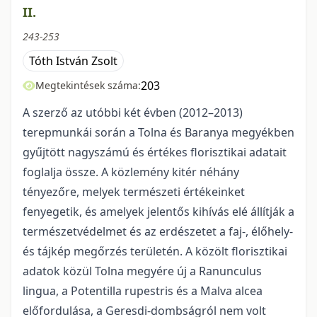
II.
243-253
Tóth István Zsolt
203
Megtekintések száma:
A szerző az utóbbi két évben (2012–2013)
terepmunkái során a Tolna és Baranya megyékben
gyűjtött nagyszámú és értékes florisztikai adatait
foglalja össze. A közlemény kitér néhány
tényezőre, melyek természeti értékeinket
fenyegetik, és amelyek jelentős kihívás elé állítják a
természetvédelmet és az erdészetet a faj-, élőhely-
és tájkép megőrzés területén. A közölt florisztikai
adatok közül Tolna megyére új a Ranunculus
lingua, a Potentilla rupestris és a Malva alcea
előfordulása, a Geresdi-dombságról nem volt