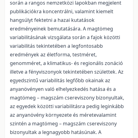
során a rangos nemzetközi lapokban megjelent
publikációkra koncentrálni, valamint kiemelt
hangsúlyt fektetni a hazai kutatások
eredményeinek bemutatására. A magtömeg
variabilitásának vizsgálata során a fajok közötti
variabilitás tekintetében a legfontosabb
eredmények az életforma, testméret,
genomméret, a klimatikus- és regionális zonáció
illetve a fényviszonyok tekintetében születtek. Az
egyedszintű variabilitás legfőbb okainak az
anyanövényen való elhelyezkedés hatása és a
magtömeg – magszám csereviszony bizonyultak,
az egyedek közötti variabilitásra pedig leginkább
az anyanövény környezete és méretevalamint
szintén a magtömeg – magszám csereviszony
bizonyultak a legnagyobb hatásúnak. A