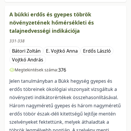
A bükki erdős és gyepes töbrök
növényzetének hőmérsékleti és
talajnedvességi indikációja
331-338
Bátori Zoltán
E. Vojtkó Anna
Erdős László
Vojtkó András
376
Megtekintések száma:
Jelen tanulmányban a Bükk hegység gyepes és
erdős töbreinek ökológiai viszonyait vizsgáltuk a
növényzeti indikátorértékek összehasonlításával.
Három nagyméretű gyepes és három nagyméretű
erdős töbör észak-déli kitettségű lejtője mentén
szelvényeket fektettünk, melyek áthaladtak a
töbrök legmélyebb pontján. A szelvény menti