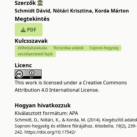
Szerzők
Schmidt Dávid
,
Nótári Krisztina
,
Korda Márton
Megtekintés
PDF
Kulcsszavak
élőhelyátalakulás
florisztikai adatok
Soproni-hegység
veszélyeztetett fajok
Licenc
This work is licensed under a
Creative Commons
Attribution 4.0 International License
.
Hogyan hivatkozzuk
Kiválasztott formátum:
APA
Schmidt, D., Nótári, K., & Korda, M. (2014). Kiegészítő adato
Soproni-hegység és előtere flórájához.
Kitaibelia
,
19
(2), 239-
242.
https://doi.org/10.17542/