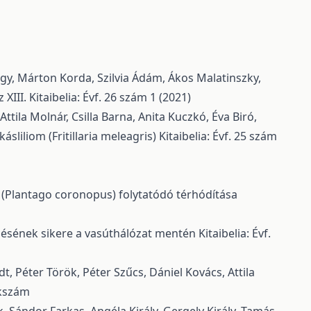
agy, Márton Korda, Szilvia Ádám, Ákos Malatinszky,
 XIII.
Kitaibelia: Évf. 26 szám 1 (2021)
Attila Molnár, Csilla Barna, Anita Kuczkó, Éva Biró,
sliliom (Fritillaria meleagris)
Kitaibelia: Évf. 25 szám
 (Plantago coronopus) folytatódó térhódítása
edésének sikere a vasúthálózat mentén
Kitaibelia: Évf.
, Péter Török, Péter Szűcs, Dániel Kovács, Attila
ékszám