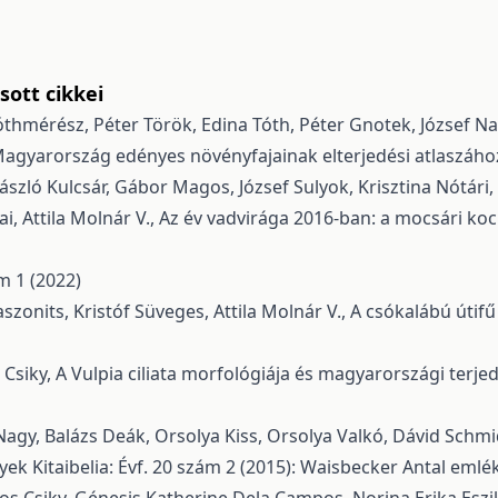
ott cikkei
óthmérész, Péter Török, Edina Tóth, Péter Gnotek, József N
agyarország edényes növényfajainak elterjedési atlaszához
 László Kulcsár, Gábor Magos, József Sulyok, Krisztina Nótári, 
, Attila Molnár V.,
Az év vadvirága 2016-ban: a mocsári kocká
ám 1 (2022)
zonits, Kristóf Süveges, Attila Molnár V.,
A csókalábú útifű
 Csiky,
A Vulpia ciliata morfológiája és magyarországi terj
agy, Balázs Deák, Orsolya Kiss, Orsolya Valkó, Dávid Schmidt
nyek
Kitaibelia: Évf. 20 szám 2 (2015): Waisbecker Antal eml