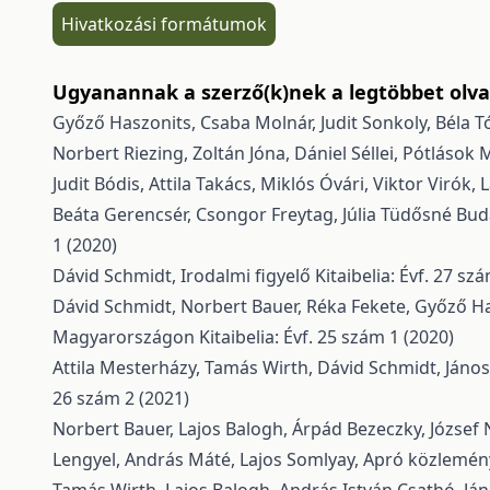
Hivatkozási formátumok
Ugyanannak a szerző(k)nek a legtöbbet olvas
Győző Haszonits, Csaba Molnár, Judit Sonkoly, Béla T
Norbert Riezing, Zoltán Jóna, Dániel Séllei,
Pótlások M
Judit Bódis, Attila Takács, Miklós Óvári, Viktor Virók,
Beáta Gerencsér, Csongor Freytag, Júlia Tüdősné Budai
1 (2020)
Dávid Schmidt,
Irodalmi figyelő
Kitaibelia: Évf. 27 sz
Dávid Schmidt, Norbert Bauer, Réka Fekete, Győző Has
Magyarországon
Kitaibelia: Évf. 25 szám 1 (2020)
Attila Mesterházy, Tamás Wirth, Dávid Schmidt, János
26 szám 2 (2021)
Norbert Bauer, Lajos Balogh, Árpád Bezeczky, József N
Lengyel, András Máté, Lajos Somlyay,
Apró közlemé