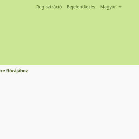
Regisztráció
Bejelentkezés
Magyar
re flórájához