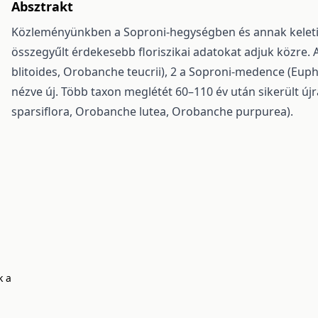
Absztrakt
Közleményünkben a Soproni-hegységben és annak keleti
összegyűlt érdekesebb floriszikai adatokat adjuk közre.
blitoides, Orobanche teucrii), 2 a Soproni-medence (Eupho
nézve új. Több taxon meglétét 60–110 év után sikerült újr
sparsiflora, Orobanche lutea, Orobanche purpurea).
k a