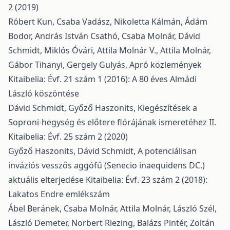
2 (2019)
Róbert Kun, Csaba Vadász, Nikoletta Kálmán, Ádám
Bodor, András István Csathó, Csaba Molnár, Dávid
Schmidt, Miklós Óvári, Attila Molnár V., Attila Molnár,
Gábor Tihanyi, Gergely Gulyás,
Apró közlemények
Kitaibelia: Évf. 21 szám 1 (2016): A 80 éves Almádi
László köszöntése
Dávid Schmidt, Győző Haszonits,
Kiegészítések a
Soproni-hegység és előtere flórájának ismeretéhez II.
Kitaibelia: Évf. 25 szám 2 (2020)
Győző Haszonits, Dávid Schmidt,
A potenciálisan
inváziós vesszős aggófű (Senecio inaequidens DC.)
aktuális elterjedése
Kitaibelia: Évf. 23 szám 2 (2018):
Lakatos Endre emlékszám
Ábel Beránek, Csaba Molnár, Attila Molnár, László Szél,
László Demeter, Norbert Riezing, Balázs Pintér, Zoltán