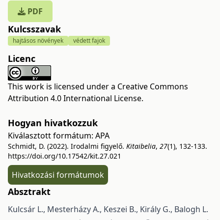
PDF
Kulcsszavak
hajtásos növények
védett fajok
Licenc
This work is licensed under a
Creative Commons
Attribution 4.0 International License
.
Hogyan hivatkozzuk
Kiválasztott formátum:
APA
Schmidt, D. (2022). Irodalmi figyelő.
Kitaibelia
,
27
(1), 132-133.
https://doi.org/10.17542/kit.27.021
Hivatkozási formátumok
Absztrakt
Kulcsár L., Mesterházy A., Keszei B., Király G., Balogh L.