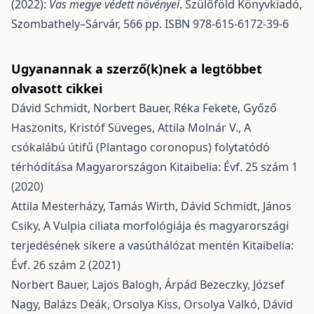
(2022):
Vas megye védett növényei
. Szülőföld Könyvkiadó,
Szombathely–Sárvár, 566 pp. ISBN 978-615-6172-39-6
Ugyanannak a szerző(k)nek a legtöbbet
olvasott cikkei
Dávid Schmidt, Norbert Bauer, Réka Fekete, Győző
Haszonits, Kristóf Süveges, Attila Molnár V.,
A
csókalábú útifű (Plantago coronopus) folytatódó
térhódítása Magyarországon
Kitaibelia: Évf. 25 szám 1
(2020)
Attila Mesterházy, Tamás Wirth, Dávid Schmidt, János
Csiky,
A Vulpia ciliata morfológiája és magyarországi
terjedésének sikere a vasúthálózat mentén
Kitaibelia:
Évf. 26 szám 2 (2021)
Norbert Bauer, Lajos Balogh, Árpád Bezeczky, József
Nagy, Balázs Deák, Orsolya Kiss, Orsolya Valkó, Dávid