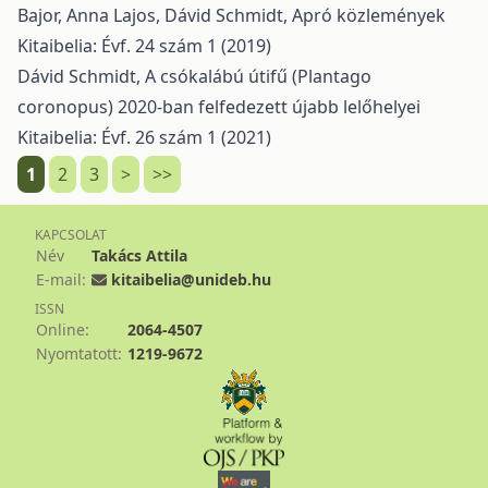
Bajor, Anna Lajos, Dávid Schmidt,
Apró közlemények
Kitaibelia: Évf. 24 szám 1 (2019)
Dávid Schmidt,
A csókalábú útifű (Plantago
coronopus) 2020-ban felfedezett újabb lelőhelyei
Kitaibelia: Évf. 26 szám 1 (2021)
1
2
3
>
>>
KAPCSOLAT
Név
Takács Attila
E-mail:
kitaibelia@unideb.hu
ISSN
Online:
2064-4507
Nyomtatott:
1219-9672