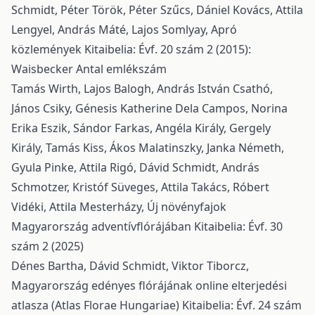
Schmidt, Péter Török, Péter Szűcs, Dániel Kovács, Attila
Lengyel, András Máté, Lajos Somlyay,
Apró
közlemények
Kitaibelia: Évf. 20 szám 2 (2015):
Waisbecker Antal emlékszám
Tamás Wirth, Lajos Balogh, András István Csathó,
János Csiky, Génesis Katherine Dela Campos, Norina
Erika Eszik, Sándor Farkas, Angéla Király, Gergely
Király, Tamás Kiss, Ákos Malatinszky, Janka Németh,
Gyula Pinke, Attila Rigó, Dávid Schmidt, András
Schmotzer, Kristóf Süveges, Attila Takács, Róbert
Vidéki, Attila Mesterházy,
Új növényfajok
Magyarország adventívflórájában
Kitaibelia: Évf. 30
szám 2 (2025)
Dénes Bartha, Dávid Schmidt, Viktor Tiborcz,
Magyarország edényes flórájának online elterjedési
atlasza (Atlas Florae Hungariae)
Kitaibelia: Évf. 24 szám