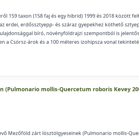
ről 159 taxon (158 faj és egy hibrid) 1999 és 2018 között fel
z erdei, erdőssztyepp- és száraz gyepekhez köthető sztyeppfa
ulajdonsággal bíró, nö­vény­föld­raj­zi szempontból is jelent
lten a Csörsz-árok és a 100 méteres izohipsza vonal tekintet
n (Pulmonario mollis-Quercetum roboris Kevey 20
vő Mezőföld zárt lösztölgyeseinek (Pulmonario mollis-Que