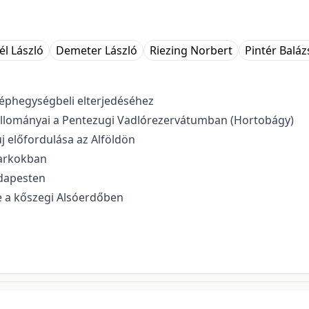
él László
Demeter László
Riezing Norbert
Pintér Baláz
éphegységbeli elterjedéséhez
 állományai a Pentezugi Vadlórezervátumban (Hortobágy)
új előfordulása az Alföldön
parkokban
dapesten
 a kőszegi Alsóerdőben