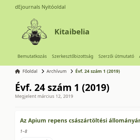
dEjournals Nyitóoldal
Kitaibelia
Bemutatkozás
Szerkesztőbizottság
Szerzői útmutató
Főoldal
Archívum
Évf. 24 szám 1 (2019)
Évf. 24 szám 1 (2019)
Megjelent
március 12, 2019
issue.tableOfContents6a7
Az Apium repens császártöltési állományá
1–8