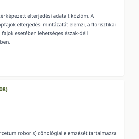
térképezett elterjedési adatait közlöm. A
jok elterjedési mintázatát elem­zi, a florisztikai
ős fajok esetében lehetséges észak-déli
ében.
08)
rcetum roboris) cönológiai elemzését tartalmazza