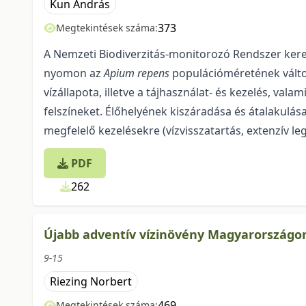
Kun András
373
Megtekintések száma:
A Nemzeti Biodiverzitás-monitorozó Rendszer kere
nyomon az
Apium repens
popu­lá­ci­ó­méretének vál
vízállapota, illetve a tájhasználat- és kezelés, va
felszíneket. Élőhelyének ki­szá­ra­dá­sa és átalaku
megfelelő kezelésekre (vízvisszatartás, extenzív lege
PDF
262
Újabb adventív vízinövény Magyarországo
9-15
Riezing Norbert
469
Megtekintések száma: