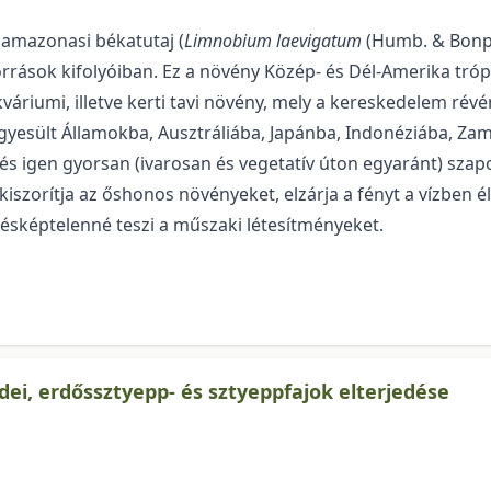
amazonasi békatutaj (
Limnobium laevigatum
(Humb. & Bonpl. 
orrások kifolyóiban. Ez a növény Közép- és Dél-Amerika trópu
váriumi, illetve kerti tavi nö­vény, mely a kereskedelem ré
Egyesült Államokba, Ausztráliába, Japánba, Indonéziába, Za
 és igen gyorsan (iva­ro­san és vegetatív úton egyaránt) s
szorítja az őshonos növényeket, elzárja a fényt a vízben élő
ésképtelenné te­szi a műszaki létesítményeket.
dei, erdőssztyepp- és sztyeppfajok elterjedése