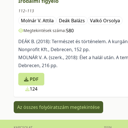
Irodalmi figyelő
112–113
Molnár V. Attila
Deák Balázs
Valkó Orsolya
580
Megtekintések száma:
DEÁK B. (2018): Természet és történelem. A kurgá
Nonprofit Kft., Debrecen, 152 pp.
MOLNÁR V. A. (szerk., 2018): Élet a halál után. A 
Debrecen, 216 pp.
PDF
124
Az összes folyóiratszám megtekintése
KAPCSOLAT
ISSN