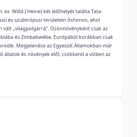
ex. Willd.) Heine) két lelőhelyét találta Tata-
si és szubtrópusi te­rü­letein őshonos, ahol
vén vált „világpolgárrá”. Özönnövényként csak az
mbiába és Zim­bab­wé­be. Európából korábban csak
zaporodik. Megjelenése az Egyesült Államokban már
 állatok és növények elől, csökkenti a vízben az