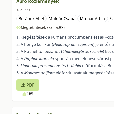
Apró közlemények
106–111
Beránek Ábel
Molnár Csaba
Molnár Attila
Sz
822
Megtekintések száma:
1. Kiegészítések a Fumana procumbens északi-köz
2. A henye kunkor (
Heliotropium supinum
) jelentős
3. A Rochel-törpezanót (
Chamaecytisus rochelii
) két 
4. A
Daphne laureola
spontán megjelenése városi 
5.
Lindernia procumbens
és
L. dubia
előfordulása Bu
6. A
Moneses uniflora
előfordulásának megerősítése
PDF
269