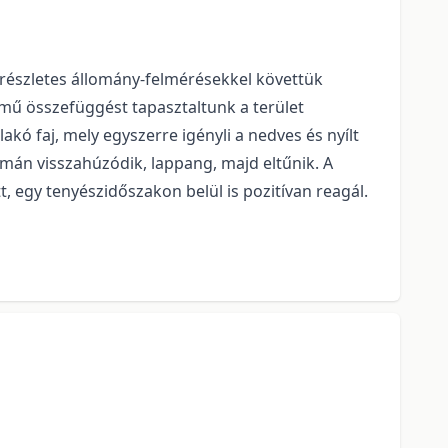
részletes állomány-felmérésekkel követtük
mű összefüggést tapasz­tal­tunk a terület
lakó faj, mely egyszerre igényli a nedves és nyílt
omán visszahúzódik, lap­pang, majd eltűnik. A
tt, egy tenyészidőszakon belül is pozitívan reagál.