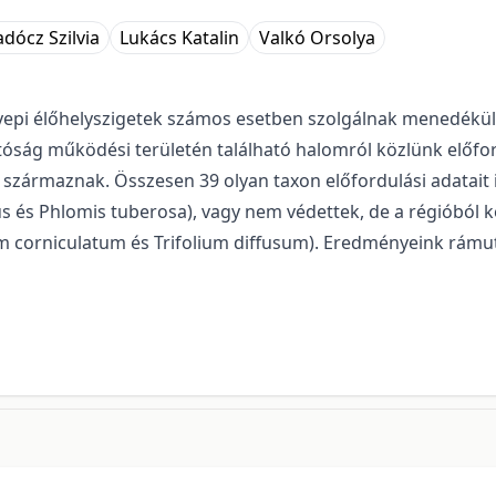
dócz Szilvia
Lukács Katalin
Valkó Orsolya
pi élőhelyszigetek számos esetben szolgálnak menedékül ri
óság működési területén található halomról közlünk előfor
 származnak. Összesen 39 olyan taxon előfordulási adatait 
icus és Phlomis tuberosa), vagy nem védettek, de a régióból 
ium corniculatum és Trifolium dif­fusum). Eredményeink rám