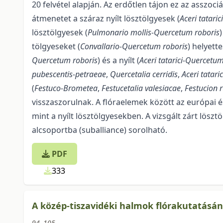
20 felvétel alapján. Az erdőtlen tájon ez az assz
átmenetet a száraz nyílt lösztölgyesek (
Aceri tatari
lösztölgyesek (
Pul­monario mollis-Quercetum roboris
tölgyeseket (
Convallario-Quercetum roboris
) helyette
Quercetum robo­ris
) és a nyílt (
Aceri tatarici-Quercetu
pubescentis-petraeae
,
Quercetalia cerridis
,
Aceri tatari
(
Festuco-Brometea
,
Festucetalia valesiacae
,
Festucion 
visszaszorul­nak. A flóraelemek között az európai 
mint a nyílt lösztölgyesekben. A vizsgált zárt lösztöl
alcsoportba (suballiance) sorolható.
PDF
333
A közép-tiszavidéki halmok flórakutatásá
94–105