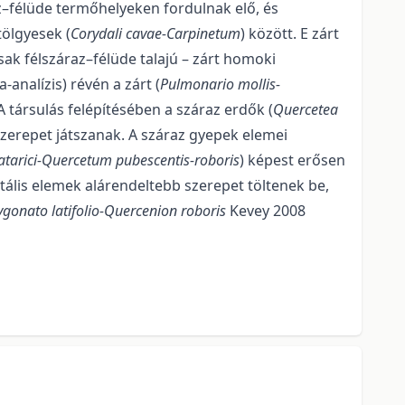
z–félüde termőhelyeken fordulnak elő, és
tölgyesek (
Corydali cavae-Carpinetum
) között. E zárt
k fél­szá­raz–félüde talajú – zárt homoki
a-analízis) révén a zárt (
Pulmonario mollis-
 társu­lás felépítésében a száraz erdők (
Quercetea
 szerepet játszanak. A száraz gyepek elemei
tatarici-Quercetum pubescentis-roboris
) képest erősen
ális elemek alárendeltebb sze­repet töltenek be,
ygonato latifolio-Quercenion roboris
Kevey 2008