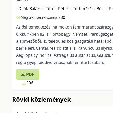
Deák Balázs
Török Péter
Tóthmérész Béla
Ra
830
Megtekintések száma:
Az ősi temetkezési halmokon fennmaradt szárazgye
Cikkünkben 82, a Hortobágyi Nem­zeti Park Igazgat
alapmezőből, 45 település közigazgatási határából
barrelieri, Centaurea solstitialis, Ranunculus illyr
Aegilops cylindrica, Astragalus austriacus, Glauc
régió gyepi biodiverzitásá­nak fenntartásában.
PDF
296
Rövid közlemények