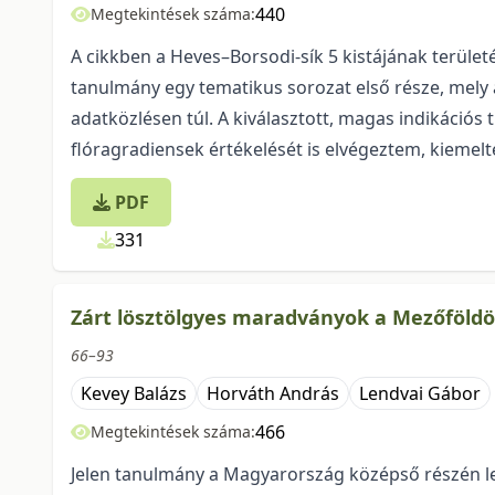
440
Megtekintések száma:
A cikkben a Heves–Borsodi-sík 5 kistájának területé
tanulmány egy tematikus sorozat első ré­sze, mely a
adatközlésen túl. A kiválasztott, magas indikációs t
flóragradiensek értékelését is el­vé­gez­tem, kieme
PDF
331
Zárt lösztölgyes maradványok a Mezőföldö
66–93
Kevey Balázs
Horváth András
Lendvai Gábor
466
Megtekintések száma:
Jelen tanulmány a Magyarország középső részén le