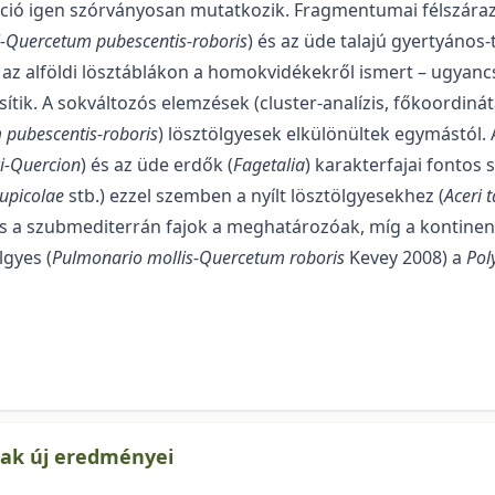
ociáció igen szórványosan mutatkozik. Fragmentumai félszára
ci-Quercetum pubescentis-ro­boris
) és az üde talajú gyertyános-
) az alföldi lösztáblákon a homokvidékekről ismert – ugyancsa
­sítik. A sokvál­tozós elemzések (cluster-analízis, főkoordinát
m pubescentis-roboris
) lösztölgyesek elkülönültek egymástól. A
ci-Quercion
) és az üde erdők (
Fagetalia
) karakterfajai fontos
rupicolae
stb.) ezzel szem­ben a nyílt lösztölgyesek­hez (
Aceri 
és a szubmediterrán fajok a meghatározóak, míg a kontinent
­gyes (
Pulmonario mollis-Quercetum robo­ris
Kevey 2008) a
Pol
nak új eredményei