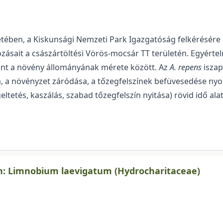
tében, a Kiskunsági Nemzeti Park Igazgatóság felkérésére 
tozásait a császártöltési Vörös-mocsár TT területén. Egyértel
lamint a növény állományának mérete kö­zött. Az
A. repens
iszap
lása, a növényzet záródása, a tőzegfelszínek befüvesedése ny
ltetés, kaszálás, szabad tő­zeg­felszín nyitása) rövid idő ala
n: Limnobium laevigatum (Hydrocharitaceae)