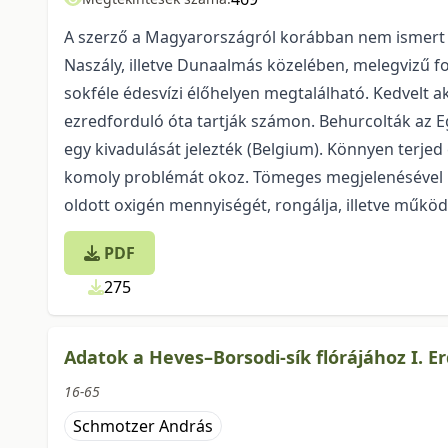
A szerző a Magyarországról korábban nem ismert 
Naszály, illetve Dunaalmás kö­ze­lében, melegvizű f
sokféle édesvízi élőhelyen megtalálható. Kedvelt ak
ezredforduló óta tartják szá­mon. Behurcolták az 
egy kivadulását jelezték (Belgium). Könnyen terjed
komoly prob­lé­mát okoz. Tömeges megjelenésével ki
oldott oxigén mennyiségét, rongálja, illetve működ
PDF
275
Adatok a Heves–Borsodi-sík flórájához I. Er
16-65
Schmotzer András