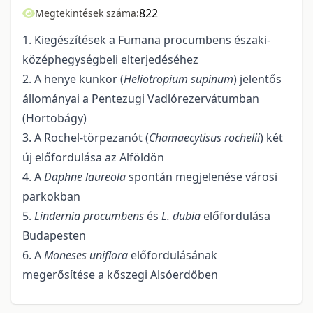
822
Megtekintések száma:
1. Kiegészítések a Fumana procumbens északi-
középhegységbeli elterjedéséhez
2. A henye kunkor (
Heliotropium supinum
) jelentős
állományai a Pentezugi Vadlórezervátumban
(Hortobágy)
3. A Rochel-törpezanót (
Chamaecytisus rochelii
) két
új előfordulása az Alföldön
4. A
Daphne laureola
spontán megjelenése városi
parkokban
5.
Lindernia procumbens
és
L. dubia
előfordulása
Budapesten
6. A
Moneses uniflora
előfordulásának
megerősítése a kőszegi Alsóerdőben