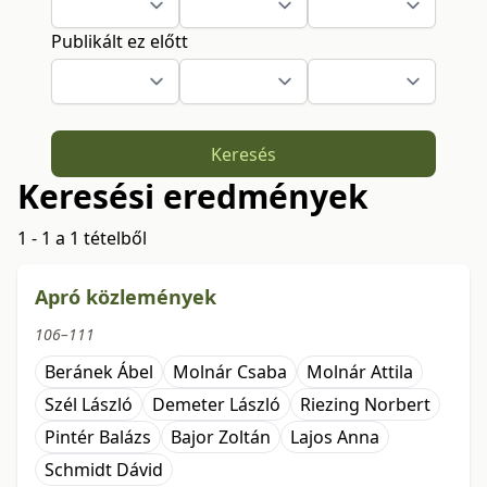
Publikált ez előtt
Keresés
Keresési eredmények
1 - 1 a 1 tételből
Apró közlemények
106–111
Beránek Ábel
Molnár Csaba
Molnár Attila
Szél László
Demeter László
Riezing Norbert
Pintér Balázs
Bajor Zoltán
Lajos Anna
Schmidt Dávid