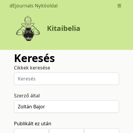
dEjournals Nyitóoldal
Open m
Kitaibelia
Keresés
Cikkek keresése
Szerző által
Publikált ez után