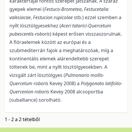
karakterfajai fontos szerepet játszanak. A száraz
gyepek elemei (
Festuco-Brometea
,
Festucetalia
valesiacae
,
Festucion rupicolae
stb.) ezzel szem­ben a
nyílt lösztölgyesek­hez (
Aceri tatarici-Quercetum
pubescentis-roboris
) képest erősen visszaszorul­nak.
A flóraelemek között az európai és a
szubmediterrán fajok a meghatározóak, míg a
kontinentális elemek alárendeltebb sze­repet
töltenek be, mint a nyílt lösztölgyesekben. A
vizsgált zárt lösztöl­gyes (
Pulmonario mollis-
Quercetum robo­ris
Kevey 2008) a
Polygonato latifolio-
Quercenion roboris
Kevey 2008 alcsoportba
(suballiance) sorolható.
1 - 2 a 2 tételből