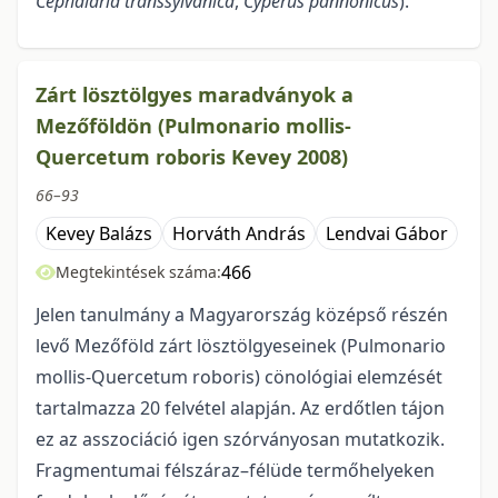
Cephalaria transsylvanica
,
Cyperus pannonicus
).
Zárt lösztölgyes maradványok a
Mezőföldön (Pulmonario mollis-
Quercetum roboris Kevey 2008)
66–93
Kevey Balázs
Horváth András
Lendvai Gábor
466
Megtekintések száma:
Jelen tanulmány a Magyarország középső részén
levő Mezőföld zárt lösztölgyeseinek (Pulmonario
mollis-Quercetum roboris) cönológiai elemzését
tartalmazza 20 felvétel alapján. Az erdőtlen tájon
ez az asszociáció igen szórványosan mutatkozik.
Fragmentumai félszáraz–félüde termőhelyeken