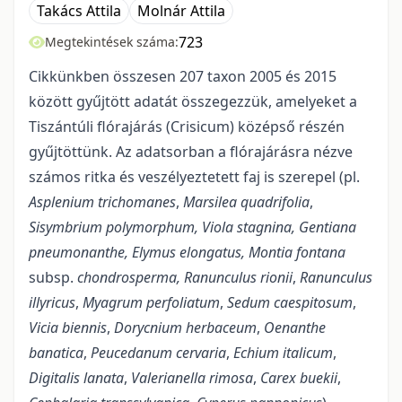
Takács Attila
Molnár Attila
723
Megtekintések száma:
Cikkünkben összesen 207 taxon 2005 és 2015
között gyűjtött adatát összegezzük, amelyeket a
Tiszántúli flórajárás (Crisicum) középső részén
gyűjtöttünk. Az adatsorban a flórajárásra nézve
számos ritka és veszélyeztetett faj is szerepel (pl.
Asplenium trichomanes
,
Marsilea quadrifolia
,
Sisymbrium polymorphum, Viola stagnina, Gentiana
pneumonanthe, Elymus elongatus,
Montia fontana
subsp.
chondrosperma,
Ranunculus rionii
,
Ranunculus
illyricus
,
Myagrum perfoliatum
,
Sedum caespitosum
,
Vicia biennis
,
Dorycnium herbaceum
,
Oenanthe
banatica
,
Peucedanum cervaria
,
Echium italicum
,
Digitalis lanata
,
Valerianella rimosa
,
Carex buekii
,