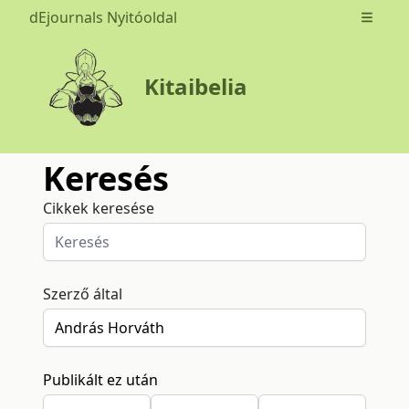
dEjournals Nyitóoldal
Open m
Kitaibelia
Keresés
Cikkek keresése
Szerző által
Publikált ez után