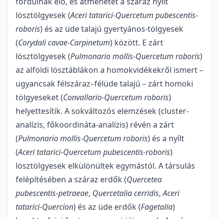
fordulnak elő, és átmenetet a száraz nyílt
lösztölgyesek (
Aceri tatarici-Quercetum pubescentis-
ro­boris
) és az üde talajú gyertyános-tölgyesek
(
Corydali cavae-Carpinetum
) között. E zárt
lösztölgyesek (
Pul­monario mollis-Quercetum roboris
)
az alföldi lösztáblákon a homokvidékekről ismert –
ugyancsak fél­szá­raz–félüde talajú – zárt homoki
tölgyeseket (
Convallario-Quercetum roboris
)
helyette­sítik. A sokvál­tozós elemzések (cluster-
analízis, főkoordináta-analízis) révén a zárt
(
Pulmonario mollis-Quercetum robo­ris
) és a nyílt
(
Aceri tatarici-Quercetum pubescentis-roboris
)
lösztölgyesek elkülönültek egymástól. A társu­lás
felépítésében a száraz erdők (
Quercetea
pubescentis-petraeae
,
Quercetalia cerridis
,
Aceri
tatarici-Quercion
) és az üde erdők (
Fagetalia
)