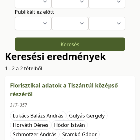
Publikált ez előtt
Keresés
Keresési eredmények
1 - 2 a 2 tételből
Florisztikai adatok a Tiszántúl középső
részéről
317–357
Lukács Balázs András
Gulyás Gergely
Horváth Dénes
Hődör István
Schmotzer András
Sramkó Gábor