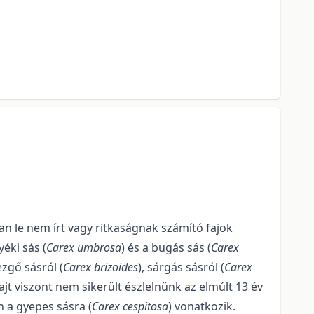
an le nem írt vagy ritkaságnak számító fajok
yéki sás (
Carex umbrosa
) és a bugás sás (
Carex
ezgő sásról (
Carex brizoides
), sárgás sásról (
Carex
ajt viszont nem sikerült észlelnünk az elmúlt 13 év
n a gyepes sásra (
Carex cespitosa
) vonatkozik.