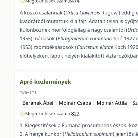
474
Megtekintések száma:
A kúszó csalánnak (
Urtica kioviensis
Rogow.) eddig eg
kvadrátból mutattuk ki a fajt. Adatait télen is gyűj
különböznek morfológiailag a nagy csalántól (
Urti
1955), nádasok (
Phragmitetum communis
Soó 1927 
1953) zsombéksásosok (
Caricetum elatae
Koch 1926
élőhelyeken, lápok helyén kialakított víztározókban
Apró közlemények
106–111
Beránek Ábel
Molnár Csaba
Molnár Attila
Sz
822
Megtekintések száma:
1. Kiegészítések a Fumana procumbens északi-köz
2. A henye kunkor (
Heliotropium supinum
) jelentős