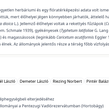
yetlen herbáriumi és egy fló­ratér­képezési adata volt isme
töttük, mert élőhelyei jégen könnyebben járhatók, áttelelő ha
ca dioica
L.). Jellemző élőhelyei vol­tak a rekettyés fűzlápok (
C
em. Schmale 1939)
,
gyékényesek (
Typhetum latifoliae
G. Lang
) és magassásosok (leginkább
Caricetum acutiformis
Eggler 
 élnek. Az állományok jelentős része a térség főbb vízfolyás
él László
Demeter László
Riezing Norbert
Pintér Baláz
éphegységbeli elterjedéséhez
 állományai a Pentezugi Vadlórezervátumban (Hortobágy)