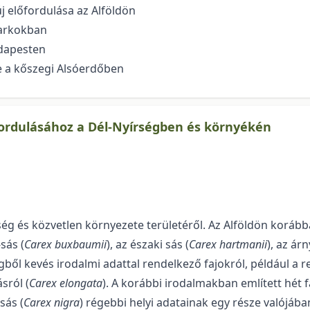
új előfordulása az Alföldön
parkokban
dapesten
 a kőszegi Alsóerdőben
fordulásához a Dél-Nyírségben és környékén
ég és közvetlen környezete területé­ről. Az Alföldön korább
sás (
Carex buxbaumii
), az északi sás (
Carex hartmanii
), az árn
gből kevés irodalmi adattal rendelkező fajokról, például a r
ásról (
Carex elongata
). A korábbi irodalmakban említett hét f
sás (
Carex nigra
) régebbi helyi adatainak egy része valójába