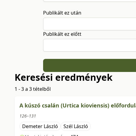
Publikált ez után
Publikált ez előtt
Keresési eredmények
1 - 3 a 3 tételből
A kúszó csalán (Urtica kioviensis) előfordu
126–131
Demeter László
Szél László