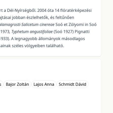
rt a Dél-Nyírségből. 2004 óta 14 flóratérképezési
jtásai jobban ész­lelhe­tők, és feltűnően
alamagrosti-Salicetum cinereae
Soó et Zólyomi in Soó
 1973
, Typhetum angustifoliae
(Soó 1927) Pignatti
1933). A legnagyobb állományok másodlagos
ainak széles völgyeiben található.
s
Bajor Zoltán
Lajos Anna
Schmidt Dávid