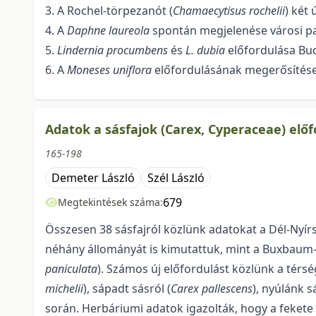
3. A Rochel-törpezanót (
Chamaecytisus rochelii
) két 
4. A
Daphne laureola
spontán megjelenése városi 
5.
Lindernia procumbens
és
L. dubia
előfordulása Bu
6. A
Moneses uniflora
előfordulásának megerősítése
Adatok a sásfajok (Carex, Cyperaceae) elő
165-198
Demeter László
Szél László
679
Megtekintések száma:
Összesen 38 sásfajról közlünk adatokat a Dél-Nyírs
néhány állományát is kimutattuk, mint a Buxbaum-
paniculata
). Számos új előfordulást közlünk a térsé
michelii
), sápadt sásról (
Carex pallescens
), nyúlánk s
során. Herbáriumi adatok igazolták, hogy a fekete 