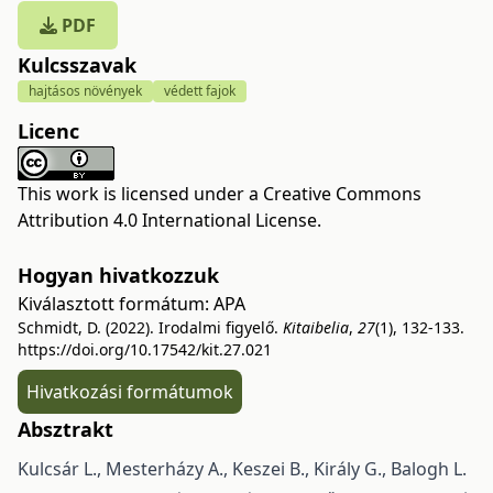
PDF
Kulcsszavak
hajtásos növények
védett fajok
Licenc
This work is licensed under a
Creative Commons
Attribution 4.0 International License
.
Hogyan hivatkozzuk
Kiválasztott formátum:
APA
Schmidt, D. (2022). Irodalmi figyelő.
Kitaibelia
,
27
(1), 132-133.
https://doi.org/10.17542/kit.27.021
Hivatkozási formátumok
Absztrakt
Kulcsár L., Mesterházy A., Keszei B., Király G., Balogh L.