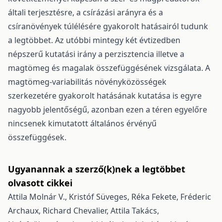
általi terjesztésre, a csírázási arányra és a
csíranövények túlélésére gyakorolt hatásairól tudunk
a legtöbbet. Az utóbbi mintegy két évtizedben
népszerű kutatási irány a perzisztencia illetve a
magtömeg és magalak összefüggésének vizsgálata. A
magtömeg-variabilitás növényközösségek
szerkezetére gyakorolt hatásának kutatása is egyre
nagyobb jelentőségű, azonban ezen a téren egyelőre
nincsenek kimutatott általános érvényű
összefüggések.
Ugyanannak a szerző(k)nek a legtöbbet
olvasott cikkei
Attila Molnár V., Kristóf Süveges, Réka Fekete, Fréderic
Archaux, Richard Chevalier, Attila Takács,