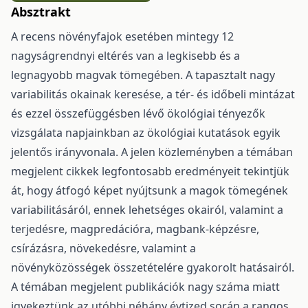
Absztrakt
A recens növényfajok esetében mintegy 12
nagyságrendnyi eltérés van a legkisebb és a
legnagyobb magvak tömegében. A tapasztalt nagy
variabilitás okainak keresése, a tér- és időbeli mintázat
és ezzel összefüggésben lévő ökológiai tényezők
vizsgálata napjainkban az ökológiai kutatások egyik
jelentős irányvonala. A jelen közleményben a témában
megjelent cikkek legfontosabb eredményeit tekintjük
át, hogy átfogó képet nyújtsunk a magok tömegének
variabilitásáról, ennek lehetséges okairól, valamint a
terjedésre, magpredációra, magbank-képzésre,
csírázásra, növekedésre, valamint a
növényközösségek összetételére gyakorolt hatásairól.
A témában megjelent publikációk nagy száma miatt
igyekeztünk az utóbbi néhány évtized során a rangos