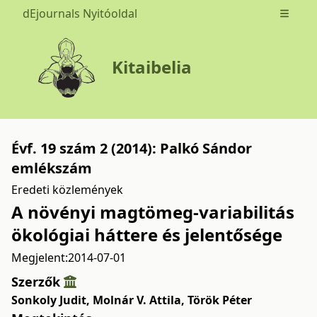
dEjournals Nyitóoldal
Open m
Kitaibelia
Évf. 19 szám 2 (2014): Palkó Sándor
emlékszám
Eredeti közlemények
A növényi magtömeg-variabilitás
ökológiai háttere és jelentősége
Megjelent:
2014-07-01
Szerzők
Sonkoly Judit
,
Molnár V. Attila
,
Török Péter