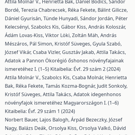
Attila Molnár V., Henrietta Bak, Dániel Bodics, Sándor
Bordé, Terezia Chabrecsek, Réka Fekete, Bálint Gilicze,
Dániel Gyurisán, Tünde Hunyadi, Sándor Jordán, Péter
Kelecsényi, Szabolcs Kis, Gábor Kiss, András Koloszár,
Ádám Lovas-Kiss, Viktor Löki, Zoltán Mäh, András
Mészáros, Pál Simon, Kristóf Süveges, Gyula Szabó,
József Vikár, Csaba Vizler, Gusztáv Jakab, Attila Takács,
Adatok a Pannon Ökorégió őshonos növényfajainak
ismeretéhez I. (1–5)
Kitaibelia: Évf. 29 szám 2 (2024)
Attila Molnár V., Szabolcs Kis, Csaba Molnár, Henrietta
Bak, Réka Fekete, Tamás Kozma-Bognár, Judit Sonkoly,
Kristóf Süveges, Attila Takács,
Adatok idegenhonos
növényfajok ismeretéhez Magyarországon I. (1–6)
Kitaibelia: Évf. 29 szám 1 (2024)
Norbert Bauer, Lajos Balogh, Árpád Bezeczky, József
Nagy, Balázs Deák, Orsolya Kiss, Orsolya Valkó, Dávid