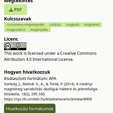
Megtekintés
PDF
Kulcsszavak
csíranövény megtelepedés
csírázás
magbank
magméret
magpredáció
magterjedés
Licenc
This work is licensed under a
Creative Commons
Attribution 4.0 International License
.
Hogyan hivatkozzuk
Kiválasztott formátum:
APA
Sonkoly, J., Molnár V., A., & Török, P. (2014). A növényi
magtömeg-variabilitás ökológiai háttere és jelentősége.
Kitaibelia
,
19
(2), 295-330.
https://ojs.lib.unideb.hu/kitaibelia/article/view/8909
Hivatkozási formátumok