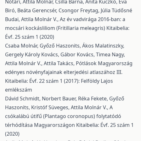
Nótári, Attila Molnár, Csilla Barna, Anita Kuczkó, Éva
Biró, Beáta Gerencsér, Csongor Freytag, Júlia Tüdősné
Budai, Attila Molnár V.,
Az év vadvirága 2016-ban: a
mocsári kockásliliom (Fritillaria meleagris)
Kitaibelia:
Évf. 25 szám 1 (2020)
Csaba Molnár, Győző Haszonits, Ákos Malatinszky,
Gergely Károly Kovács, Gábor Kovács, Timea Nagy,
Attila Molnár V., Attila Takács,
Pótlások Magyarország
edényes növényfajainak elterjedési atlaszához III.
Kitaibelia: Évf. 22 szám 1 (2017): Felföldy Lajos
emlékszám
Dávid Schmidt, Norbert Bauer, Réka Fekete, Győző
Haszonits, Kristóf Süveges, Attila Molnár V.,
A
csókalábú útifű (Plantago coronopus) folytatódó
térhódítása Magyarországon
Kitaibelia: Évf. 25 szám 1
(2020)