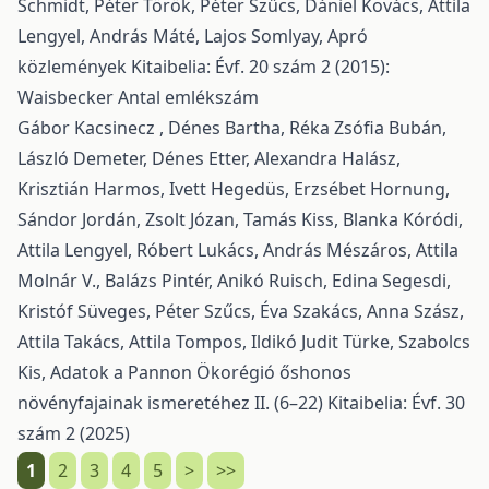
Schmidt, Péter Török, Péter Szűcs, Dániel Kovács, Attila
Lengyel, András Máté, Lajos Somlyay,
Apró
közlemények
Kitaibelia: Évf. 20 szám 2 (2015):
Waisbecker Antal emlékszám
Gábor Kacsinecz , Dénes Bartha, Réka Zsófia Bubán,
László Demeter, Dénes Etter, Alexandra Halász,
Krisztián Harmos, Ivett Hegedüs, Erzsébet Hornung,
Sándor Jordán, Zsolt Józan, Tamás Kiss, Blanka Kóródi,
Attila Lengyel, Róbert Lukács, András Mészáros, Attila
Molnár V., Balázs Pintér, Anikó Ruisch, Edina Segesdi,
Kristóf Süveges, Péter Szűcs, Éva Szakács, Anna Szász,
Attila Takács, Attila Tompos, Ildikó Judit Türke, Szabolcs
Kis,
Adatok a Pannon Ökorégió őshonos
növényfajainak ismeretéhez II. (6–22)
Kitaibelia: Évf. 30
szám 2 (2025)
1
2
3
4
5
>
>>