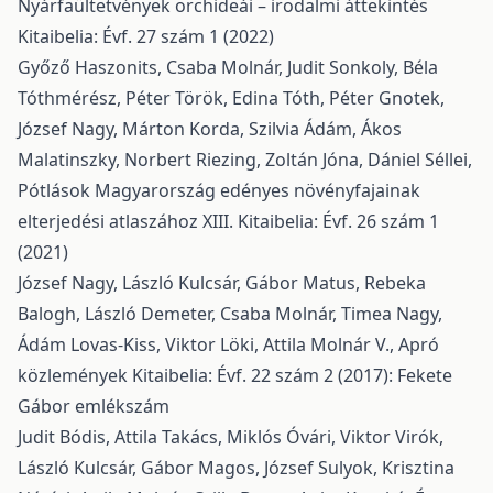
Nyárfaültetvények orchideái – irodalmi áttekintés
Kitaibelia: Évf. 27 szám 1 (2022)
Győző Haszonits, Csaba Molnár, Judit Sonkoly, Béla
Tóthmérész, Péter Török, Edina Tóth, Péter Gnotek,
József Nagy, Márton Korda, Szilvia Ádám, Ákos
Malatinszky, Norbert Riezing, Zoltán Jóna, Dániel Séllei,
Pótlások Magyarország edényes növényfajainak
elterjedési atlaszához XIII.
Kitaibelia: Évf. 26 szám 1
(2021)
József Nagy, László Kulcsár, Gábor Matus, Rebeka
Balogh, László Demeter, Csaba Molnár, Timea Nagy,
Ádám Lovas-Kiss, Viktor Löki, Attila Molnár V.,
Apró
közlemények
Kitaibelia: Évf. 22 szám 2 (2017): Fekete
Gábor emlékszám
Judit Bódis, Attila Takács, Miklós Óvári, Viktor Virók,
László Kulcsár, Gábor Magos, József Sulyok, Krisztina