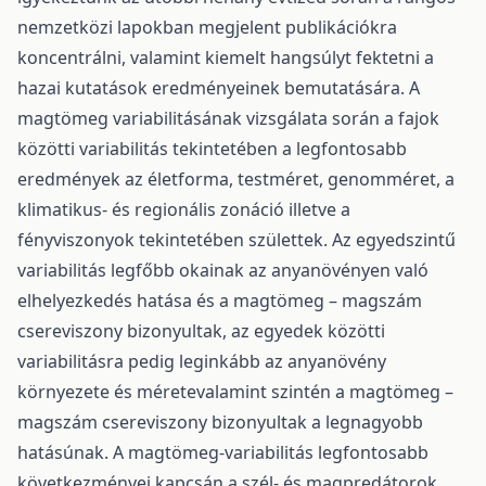
nemzetközi lapokban megjelent publikációkra
koncentrálni, valamint kiemelt hangsúlyt fektetni a
hazai kutatások eredményeinek bemutatására. A
magtömeg variabilitásának vizsgálata során a fajok
közötti variabilitás tekintetében a legfontosabb
eredmények az életforma, testméret, genomméret, a
klimatikus- és regionális zonáció illetve a
fényviszonyok tekintetében születtek. Az egyedszintű
variabilitás legfőbb okainak az anyanövényen való
elhelyezkedés hatása és a magtömeg – magszám
csereviszony bizonyultak, az egyedek közötti
variabilitásra pedig leginkább az anyanövény
környezete és méretevalamint szintén a magtömeg –
magszám csereviszony bizonyultak a legnagyobb
hatásúnak. A magtömeg-variabilitás legfontosabb
következményei kapcsán a szél- és magpredátorok