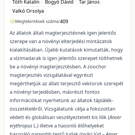
Tóth Katalin
Bogyó Dávid
Tar János
Valkó Orsolya
409
Megtekintések száma:
Az állatok általi magterjesztésnek igen jelentős
szerepe van a növényi elterjedési mintázatok
kialakításában. Újabb kutatások kimutatták, hogy
a vízimadarak is igen jelentős szerepet tölthetnek
be a növényi magterjesztésben. A zoochor
magterjesztés vizsgálatával egyrészt
megérthetjük az állati terjesztő vektorok szerepét
a növényi terjedésben, másrészt fontos
információkat nyerhetünk az állatok táplálék-
összetételéről. Vizsgálatunk célja a fokozottan
védett és globálisan veszélyeztetett kis lilik (
Anser
erythropus
L.) illetve a hasonló élőhelyeket
használó nagyobb testű ludak (nyári lúd –
Anser