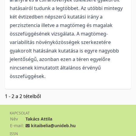
hatásairól tudunk a legtöbbet. Az utóbbi mintegy
két évtizedben népszerű kutatási irány a
perzisztencia illetve a magtömeg és magalak
összefüggésének vizsgálata. A magtömeg-
variabilitás növényközösségek szerkezetére
gyakorolt hatásának kutatása is egyre nagyobb
jelentőségű, azonban ezen a téren egyelőre
nincsenek kimutatott általános érvényű
összefüggések.
1 - 2 a 2 tételből
KAPCSOLAT
Név
Takács Attila
E-mail:
kitaibelia@unideb.hu
ISSN