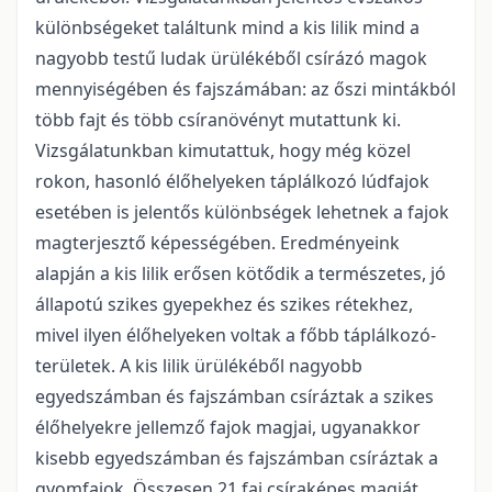
különbségeket találtunk mind a kis lilik mind a
nagyobb testű ludak ürülékéből csírázó magok
mennyiségében és fajszámában: az őszi mintákból
több fajt és több csíranövényt mutattunk ki.
Vizsgálatunkban kimutattuk, hogy még közel
rokon, hasonló élőhelyeken táplálkozó lúdfajok
esetében is jelentős különbségek lehetnek a fajok
magterjesztő képességében. Eredményeink
alapján a kis lilik erősen kötődik a természetes, jó
állapotú szikes gyepekhez és szikes rétekhez,
mivel ilyen élőhelyeken voltak a főbb táplálkozó-
területek. A kis lilik ürülékéből nagyobb
egyedszámban és fajszámban csíráztak a szikes
élőhelyekre jellemző fajok magjai, ugyanakkor
kisebb egyedszámban és fajszámban csíráztak a
gyomfajok. Összesen 21 faj csíraképes magját