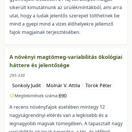
sikerült kimutatnunk az ürülékmintákból, ami arra
utal, hogy a ludak jelentős szerepet tölthetnek be
mind a gyepi mind a vizes élőhelyekre jellemző
fajok magjainak terjesztésében.
A növényi magtömeg-variabilitás ökológiai
háttere és jelentősége
295-330
Sonkoly Judit
Molnár V. Attila
Török Péter
690
Megtekintések száma:
A recens növényfajok esetében mintegy 12
nagyságrendnyi eltérés van a legkisebb és a
legnagyobb magvak tömegében. A tapasztalt nagy
variabilitás okainak keresése, a tér- és időbeli