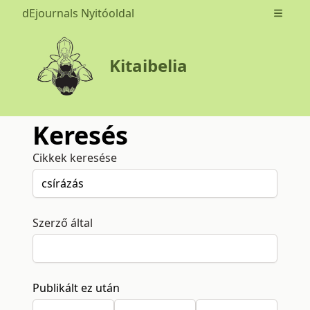
dEjournals Nyitóoldal
Open m
Kitaibelia
Keresés
Cikkek keresése
Szerző által
Publikált ez után