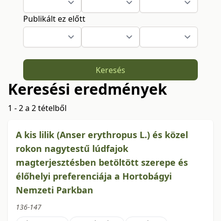
Publikált ez előtt
Keresés
Keresési eredmények
1 - 2 a 2 tételből
A kis lilik (Anser erythropus L.) és közel
rokon nagytestű lúdfajok
magterjesztésben betöltött szerepe és
élőhelyi preferenciája a Hortobágyi
Nemzeti Parkban
136-147