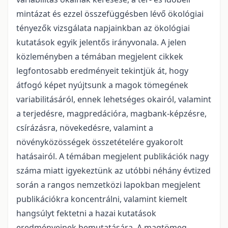
mintázat és ezzel összefüggésben lévő ökológiai
tényezők vizsgálata napjainkban az ökológiai
kutatások egyik jelentős irányvonala. A jelen
közleményben a témában megjelent cikkek
legfontosabb eredményeit tekintjük át, hogy
átfogó képet nyújtsunk a magok tömegének
variabilitásáról, ennek lehetséges okairól, valamint
a terjedésre, magpredációra, magbank-képzésre,
csírázásra, növekedésre, valamint a
növényközösségek összetételére gyakorolt
hatásairól. A témában megjelent publikációk nagy
száma miatt igyekeztünk az utóbbi néhány évtized
során a rangos nemzetközi lapokban megjelent
publikációkra koncentrálni, valamint kiemelt
hangsúlyt fektetni a hazai kutatások
eredményeinek bemutatására. A magtömeg