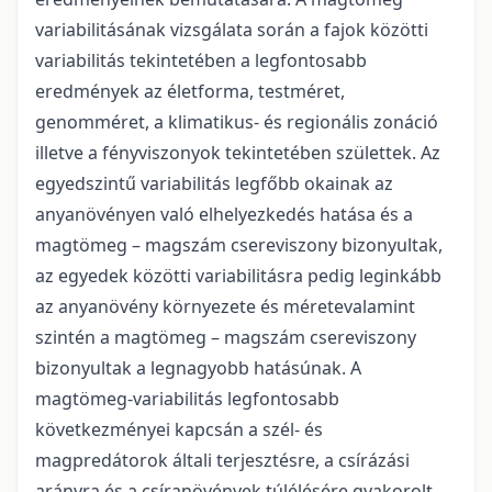
variabilitásának vizsgálata során a fajok közötti
variabilitás tekintetében a legfontosabb
eredmények az életforma, testméret,
genomméret, a klimatikus- és regionális zonáció
illetve a fényviszonyok tekintetében születtek. Az
egyedszintű variabilitás legfőbb okainak az
anyanövényen való elhelyezkedés hatása és a
magtömeg – magszám csereviszony bizonyultak,
az egyedek közötti variabilitásra pedig leginkább
az anyanövény környezete és méretevalamint
szintén a magtömeg – magszám csereviszony
bizonyultak a legnagyobb hatásúnak. A
magtömeg-variabilitás legfontosabb
következményei kapcsán a szél- és
magpredátorok általi terjesztésre, a csírázási
arányra és a csíranövények túlélésére gyakorolt