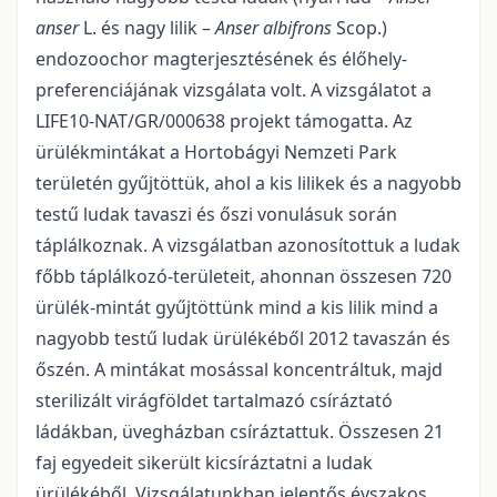
anser
L. és nagy lilik –
Anser albifrons
Scop.)
endozoochor magterjesztésének és élőhely-
preferenciájának vizsgálata volt. A vizsgálatot a
LIFE10-NAT/GR/000638 projekt támogatta. Az
ürülékmintákat a Hortobágyi Nemzeti Park
területén gyűjtöttük, ahol a kis lilikek és a nagyobb
testű ludak tavaszi és őszi vonulásuk során
táplálkoznak. A vizsgálatban azonosítottuk a ludak
főbb táplálkozó-területeit, ahonnan összesen 720
ürülék-mintát gyűjtöttünk mind a kis lilik mind a
nagyobb testű ludak ürülékéből 2012 tavaszán és
őszén. A mintákat mosással koncentráltuk, majd
sterilizált virágföldet tartalmazó csíráztató
ládákban, üvegházban csíráztattuk. Összesen 21
faj egyedeit sikerült kicsíráztatni a ludak
ürülékéből. Vizsgálatunkban jelentős évszakos