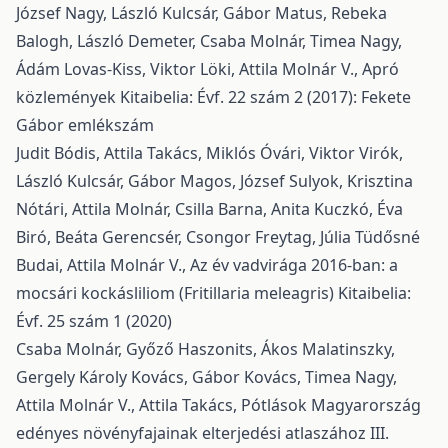
József Nagy, László Kulcsár, Gábor Matus, Rebeka
Balogh, László Demeter, Csaba Molnár, Timea Nagy,
Ádám Lovas-Kiss, Viktor Löki, Attila Molnár V.,
Apró
közlemények
Kitaibelia: Évf. 22 szám 2 (2017): Fekete
Gábor emlékszám
Judit Bódis, Attila Takács, Miklós Óvári, Viktor Virók,
László Kulcsár, Gábor Magos, József Sulyok, Krisztina
Nótári, Attila Molnár, Csilla Barna, Anita Kuczkó, Éva
Biró, Beáta Gerencsér, Csongor Freytag, Júlia Tüdősné
Budai, Attila Molnár V.,
Az év vadvirága 2016-ban: a
mocsári kockásliliom (Fritillaria meleagris)
Kitaibelia:
Évf. 25 szám 1 (2020)
Csaba Molnár, Győző Haszonits, Ákos Malatinszky,
Gergely Károly Kovács, Gábor Kovács, Timea Nagy,
Attila Molnár V., Attila Takács,
Pótlások Magyarország
edényes növényfajainak elterjedési atlaszához III.