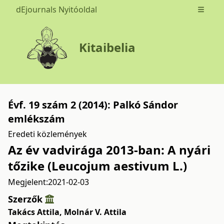
dEjournals Nyitóoldal
Open m
Kitaibelia
Évf. 19 szám 2 (2014): Palkó Sándor
emlékszám
Eredeti közlemények
Az év vadvirága 2013-ban: A nyári
tőzike (Leucojum aestivum L.)
Megjelent:
2021-02-03
Szerzők
Takács Attila
,
Molnár V. Attila