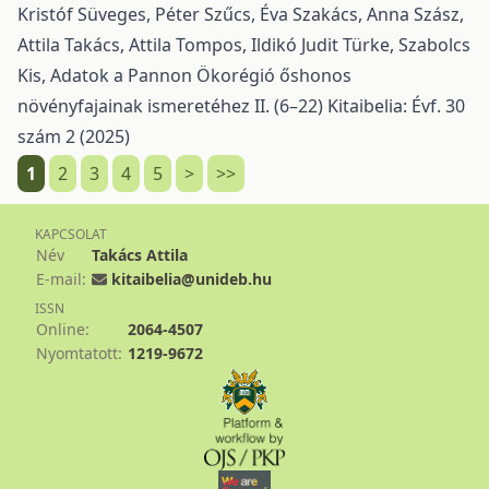
Kristóf Süveges, Péter Szűcs, Éva Szakács, Anna Szász,
Attila Takács, Attila Tompos, Ildikó Judit Türke, Szabolcs
Kis,
Adatok a Pannon Ökorégió őshonos
növényfajainak ismeretéhez II. (6–22)
Kitaibelia: Évf. 30
szám 2 (2025)
1
2
3
4
5
>
>>
KAPCSOLAT
Név
Takács Attila
E-mail:
kitaibelia@unideb.hu
ISSN
Online:
2064-4507
Nyomtatott:
1219-9672