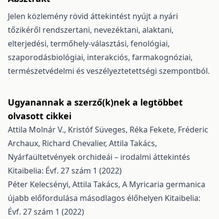
Jelen közlemény rövid áttekintést nyújt a nyári
tőzikéről rendszertani, nevezéktani, alaktani,
elterjedési, termőhely-választási, fenológiai,
szaporodásbiológiai, interakciós, farmakognóziai,
természetvédelmi és veszélyeztetettségi szempontból.
Ugyanannak a szerző(k)nek a legtöbbet
olvasott cikkei
Attila Molnár V., Kristóf Süveges, Réka Fekete, Fréderic
Archaux, Richard Chevalier, Attila Takács,
Nyárfaültetvények orchideái – irodalmi áttekintés
Kitaibelia: Évf. 27 szám 1 (2022)
Péter Kelecsényi, Attila Takács,
A Myricaria germanica
újabb előfordulása másodlagos élőhelyen
Kitaibelia:
Évf. 27 szám 1 (2022)