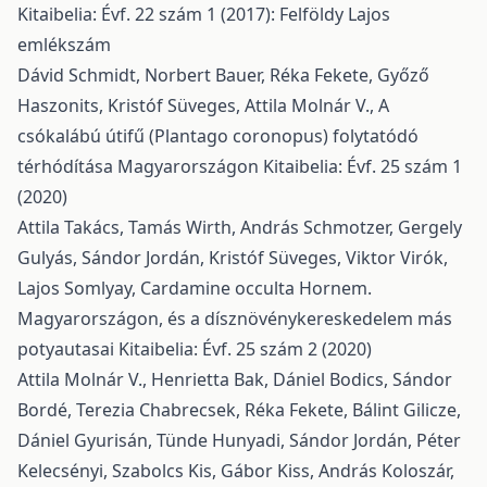
Kitaibelia: Évf. 22 szám 1 (2017): Felföldy Lajos
emlékszám
Dávid Schmidt, Norbert Bauer, Réka Fekete, Győző
Haszonits, Kristóf Süveges, Attila Molnár V.,
A
csókalábú útifű (Plantago coronopus) folytatódó
térhódítása Magyarországon
Kitaibelia: Évf. 25 szám 1
(2020)
Attila Takács, Tamás Wirth, András Schmotzer, Gergely
Gulyás, Sándor Jordán, Kristóf Süveges, Viktor Virók,
Lajos Somlyay,
Cardamine occulta Hornem.
Magyarországon, és a dísznövénykereskedelem más
potyautasai
Kitaibelia: Évf. 25 szám 2 (2020)
Attila Molnár V., Henrietta Bak, Dániel Bodics, Sándor
Bordé, Terezia Chabrecsek, Réka Fekete, Bálint Gilicze,
Dániel Gyurisán, Tünde Hunyadi, Sándor Jordán, Péter
Kelecsényi, Szabolcs Kis, Gábor Kiss, András Koloszár,