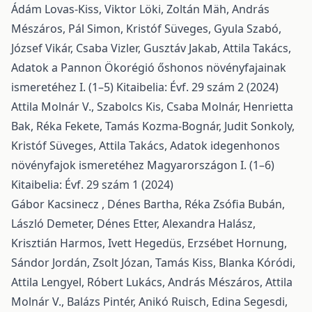
Ádám Lovas-Kiss, Viktor Löki, Zoltán Mäh, András
Mészáros, Pál Simon, Kristóf Süveges, Gyula Szabó,
József Vikár, Csaba Vizler, Gusztáv Jakab, Attila Takács,
Adatok a Pannon Ökorégió őshonos növényfajainak
ismeretéhez I. (1–5)
Kitaibelia: Évf. 29 szám 2 (2024)
Attila Molnár V., Szabolcs Kis, Csaba Molnár, Henrietta
Bak, Réka Fekete, Tamás Kozma-Bognár, Judit Sonkoly,
Kristóf Süveges, Attila Takács,
Adatok idegenhonos
növényfajok ismeretéhez Magyarországon I. (1–6)
Kitaibelia: Évf. 29 szám 1 (2024)
Gábor Kacsinecz , Dénes Bartha, Réka Zsófia Bubán,
László Demeter, Dénes Etter, Alexandra Halász,
Krisztián Harmos, Ivett Hegedüs, Erzsébet Hornung,
Sándor Jordán, Zsolt Józan, Tamás Kiss, Blanka Kóródi,
Attila Lengyel, Róbert Lukács, András Mészáros, Attila
Molnár V., Balázs Pintér, Anikó Ruisch, Edina Segesdi,