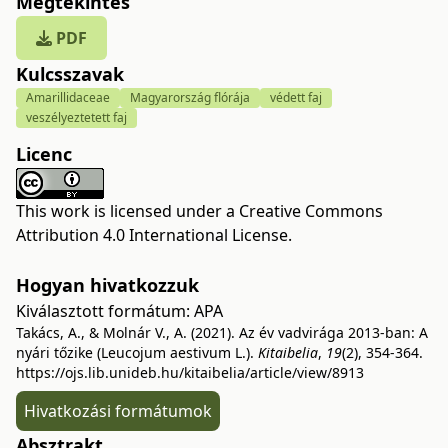
Megtekintés
PDF
Kulcsszavak
Amarillidaceae
Magyarország flórája
védett faj
veszélyeztetett faj
Licenc
This work is licensed under a
Creative Commons
Attribution 4.0 International License
.
Hogyan hivatkozzuk
Kiválasztott formátum:
APA
Takács, A., & Molnár V., A. (2021). Az év vadvirága 2013-ban: A
nyári tőzike (Leucojum aestivum L.).
Kitaibelia
,
19
(2), 354-364.
https://ojs.lib.unideb.hu/kitaibelia/article/view/8913
Hivatkozási formátumok
Absztrakt