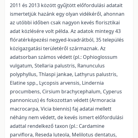
2011 és 2013 között gyűjtött előfordulási adatait
ismertetjük hazánk egy olyan vidékéről, ahonnan
az utóbbi időben csak nagyon kevés florisztikai
adat közlésére volt példa. Az adatok mintegy 43
flóratérképezési negyed-kvadrátból, 35 település
közigazgatási területéről származnak. Az
adatsorban számos védett (pl.: Ophioglossum
vulgatum, Stellaria palustris, Ranunculus
polyphyllus, Thlaspi jankae, Lathyrus palustris,
Elatine spp., Lycopsis arvensis, Lindernia
procumbens, Cirsium brachycephalum, Cyperus
pannonicus) és fokozottan védett (Armoracia
macrocarpa, Vicia biennis) faj adatai mellett
néhány nem védett, de kevés ismert előfordulási
adattal rendelkező taxon (pl.: Cardamine
parviflora, Reseda luteola, Melilotus dentatus,