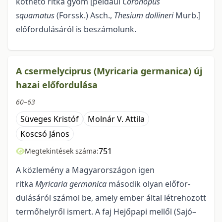
köthető ritka gyom [például
Coronopus
squamatus
(Forssk.) Asch.,
Thesium dollineri
Murb.]
előfordulásáról is beszámolunk.
A csermelyciprus (Myricaria germanica) új
hazai előfordulása
60–63
Süveges Kristóf
Molnár V. Attila
Koscsó János
751
Megtekintések száma:
A közlemény a Magyarországon igen
ritka
Myricaria germanica
második olyan előfor­
dulásáról számol be, amely ember által létrehozott
termőhelyről ismert. A faj Hejőpapi mellől (Sajó–