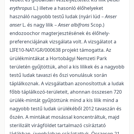
erythropus
L.) illetve a hasonló élőhelyeket
használó nagyobb testű ludak (nyári lúd –
Anser
anser
L. és nagy lilik –
Anser albifrons
Scop.)
endozoochor magterjesztésének és élőhely-
preferenciájának vizsgálata volt. A vizsgálatot a
LIFE10-NAT/GR/000638 projekt támogatta. Az
ürülékmintákat a Hortobágyi Nemzeti Park
területén gyűjtöttük, ahol a kis lilikek és a nagyobb
testű ludak tavaszi és őszi vonulásuk során
táplálkoznak. A vizsgálatban azonosítottuk a ludak
főbb táplálkozó-területeit, ahonnan összesen 720
ürülék-mintát gyűjtöttünk mind a kis lilik mind a
nagyobb testű ludak ürülékéből 2012 tavaszán és
őszén. A mintákat mosással koncentráltuk, majd
sterilizált virágföldet tartalmazó csíráztató
ládákban, üvegházban csíráztattuk. Összesen 21