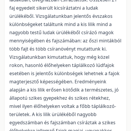
faj egyedeit sikerült kicsíráztatni a ludak
ürülékéből. Vizsgálatunkban jelentős évszakos
különbségeket találtunk mind a kis lilik mind a
nagyobb testű ludak ürülékéből csírázó magok
mennyiségében és fajszámában: az őszi mintákból
több fajt és több csíranövényt mutattunk ki.
Vizsgálatunkban kimutattuk, hogy még közel
rokon, hasonló élőhelyeken táplálkozó lúdfajok
esetében is jelentős különbségek lehetnek a fajok
magterjesztő képességében. Eredményeink
alapján a kis lilik erősen kötődik a természetes, jó
állapotú szikes gyepekhez és szikes rétekhez,
mivel ilyen élőhelyeken voltak a főbb táplálkozó-
területek. A kis lilik ürülékéből nagyobb
egyedszámban és fajszámban csíráztak a szikes
élőhelyekre jellemző fajok magjai, ugyanakkor