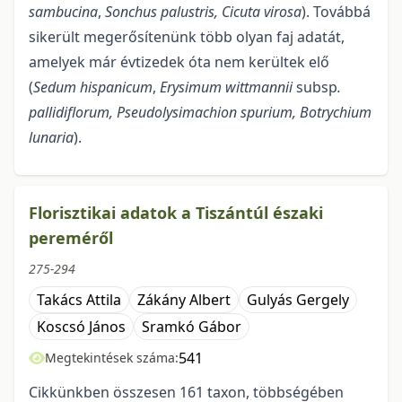
sambucina
,
Sonchus palustris, Cicuta virosa
). Továbbá
sikerült megerősítenünk több olyan faj adatát,
amelyek már évtizedek óta nem kerültek elő
(
Sedum hispanicum
,
Erysimum wittmannii
subsp
.
pallidiflorum
, Pseudolysimachion spurium, Botrychium
lunaria
).
Florisztikai adatok a Tiszántúl északi
pereméről
275-294
Takács Attila
Zákány Albert
Gulyás Gergely
Koscsó János
Sramkó Gábor
541
Megtekintések száma:
Cikkünkben összesen 161 taxon, többségében