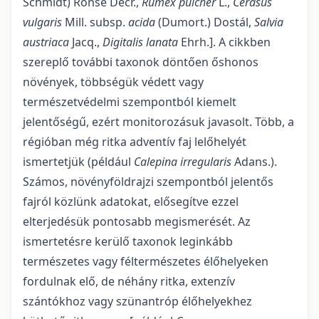
Schmidt) Ronse Decr.,
Rumex pulcher
L.,
Cerasus
vulgaris
Mill. subsp.
acida
(Dumort.) Dostál,
Salvia
austriaca
Jacq.,
Digitalis lanata
Ehrh.]. A cikkben
szereplő további taxonok döntően őshonos
növények, többségük védett vagy
természetvédelmi szempontból kiemelt
jelentőségű, ezért monitorozásuk javasolt. Több, a
régióban még ritka adventív faj lelőhelyét
ismertetjük (például
Calepina irregularis
Adans.).
Számos, növényföldrajzi szempontból jelentős
fajról közlünk adatokat, elősegítve ezzel
elterjedésük pontosabb megismerését. Az
ismertetésre kerülő taxonok leginkább
természetes vagy féltermészetes élőhelyeken
fordulnak elő, de néhány ritka, extenzív
szántókhoz vagy szünantróp élőhelyekhez