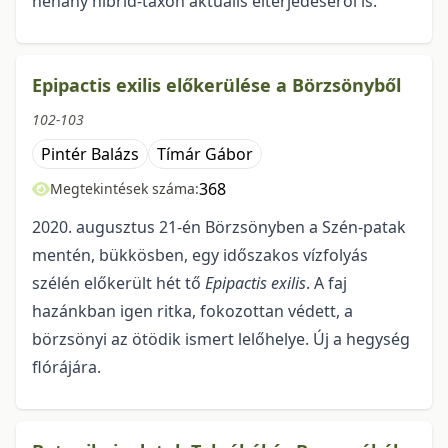
né­hány hibrid-taxon aktuális elterjedéséről is.
Epipactis exilis előkerülése a Börzsönyből
102-103
Pintér Balázs
Tímár Gábor
368
Megtekintések száma:
2020. augusztus 21-én Börzsönyben a Szén-patak
mentén, bükkösben, egy időszakos vízfolyás
szélén előkerült hét tő
Epipactis exilis
. A faj
hazánkban igen ritka, fokozottan védett, a
börzsönyi az ötödik ismert lelőhelye. Új a hegység
flórájára.