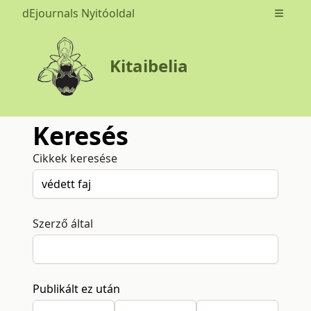
dEjournals Nyitóoldal
Open m
Kitaibelia
Keresés
Cikkek keresése
Szerző által
Publikált ez után