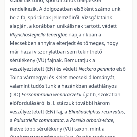
stabilnak tűnő, sporofitonos telepekkel
rendelkezik. A dolgo­zatban elsőként számolunk
be a faj spóráinak jellemzőiről. Vizsgálataink
alapján, a korábban unikális­nak tartott, védett
Rhynchostegiella teneriffae
napjainkban a
Mecsekben annyira elterjedt és tömeges, hogy
már hazai viszonylatban sem tekinthető
sérülékeny (VU) fajnak. Bemutatjuk a
veszélyeztetett (EN) és védett
Neckera pennata
első
Tolna vármegyei és Kelet-mecseki állományát,
valamint tudósítunk a hazánkban adathiányos
(DD)
Fossombronia wondraczekii
újabb, szokatlan
előfordulásáról is. Listáz­zuk további három
veszélyeztetett (EN) faj, a
Blindiadelphus recurvatus
,
a
Palustriella commutata
, a
Porella arboris-vitae
,
illetve több sérülékeny (VU) taxon, mint a