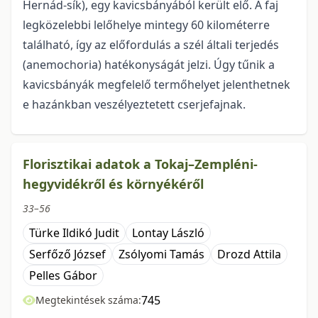
Hernád-sík), egy kavicsbányából került elő. A faj
legközelebbi lelőhelye mintegy 60 kilométerre
találha­tó, így az előfordulás a szél általi terjedés
(anemochoria) hatékonyságát jelzi. Úgy tűnik a
kavicsbányák megfelelő termőhelyet jelenthetnek
e hazánkban veszélyeztetett cserjefajnak.
Florisztikai adatok a Tokaj–Zempléni-
hegyvidékről és környékéről
33–56
Türke Ildikó Judit
Lontay László
Serfőző József
Zsólyomi Tamás
Drozd Attila
Pelles Gábor
745
Megtekintések száma: