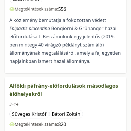
556
Megtekintések száma:
A közlemény bemutatja a fokozottan védett
Epipactis placentina
Bongiorni & Grünanger hazai
előfordulásait. Beszámolunk egy jelentős (2019-
ben mintegy 40 virágzó példányt számláló)
állományának megtalálá­sáról, amely a faj egyetlen
napjainkban ismert hazai állománya.
Alföldi páfrány-előfordulások másodlagos
élőhelyekről
3–14
Süveges Kristóf
Bátori Zoltán
820
Megtekintések száma: