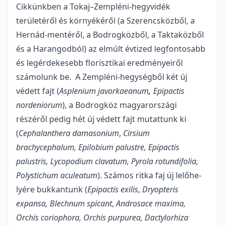
Cikkünkben a Tokaj–Zempléni-hegyvidék
területéről és környékéről (a Szerencsközből, a
Hernád-mentéről, a Bodrogközből, a Taktaközből
és a Harangodból) az elmúlt évtized legfontosabb
és legérdekesebb florisztikai eredményeiről
számolunk be. A Zempléni-hegységből két új
védett fajt (
As­plenium javorkaeanum
,
Epipactis
nordeniorum
), a Bodrogköz magyarországi
részéről pedig hét új védett fajt mutattunk ki
(
Cephalanthera damasonium
,
Cirsium
brachycephalum, Epilobium palustre, Epipactis
palustris, Lycopodium clavatum, Pyrola rotundifolia,
Polystichum aculeatum
). Számos ritka faj új lelőhe­
lyére bukkantunk (
Epipactis exilis
,
Dryopteris
expansa,
Blechnum spicant
,
Androsace maxima,
Orchis cori­ophora, Orchis purpurea,
Dactylorhiza