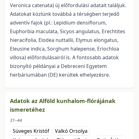
Veronica catenata) új előfordulási adatait találjuk.
Adatokat közlünk továbbá a térségben terjedő
adventív fajok (pl.: Lepidium densiflorum,
Euphorbia maculata, Sicyos angulatus, Erechtites
hieracifolia, Elodea nuttallii, Elymus elongatus,
Eleusine indica, Sorghum halepense, Eriochloa
villosa) előfordulásairól is. A fontosabb adatok
bizonyító példányai a Debreceni Egyetem
herbáriumában (DE) kerültek elhelyezésre.
Adatok az Alföld kunhalom-flórájának
ismeretéhez
31–44
Süveges Kristóf
Valkó Orsolya