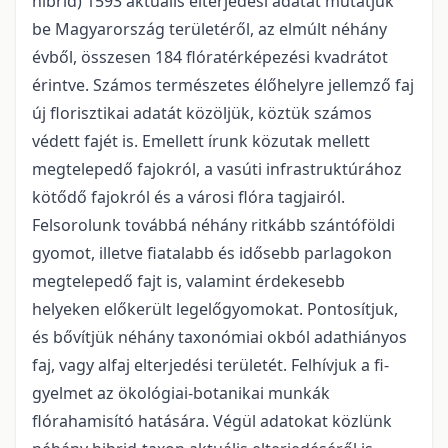
hibrid) 1593 aktuális elterje­dési adatát mutatjuk
be Magyarország területéről, az elmúlt néhány
évből, összesen 184 fló­ratérké­pezési kvadrátot
érintve. Számos természetes élőhelyre jellemző faj
új florisztikai adatát közöl­jük, köztük számos
védett fajét is. Emellett írunk közutak mellett
megtelepedő fajokról, a vasúti infrastruktúrához
kötődő fajokról és a városi flóra tagjairól.
Felsorolunk továbbá néhány ritkább szántóföldi
gyomot, illetve fiatalabb és idősebb parlagokon
megtele­pedő fajt is, valamint érdeke­sebb
helyeken előkerült legelőgyomokat. Pontosítjuk,
és bővít­jük néhány taxonómiai okból adat­hiányos
faj, vagy alfaj elterjedési területét. Felhívjuk a fi­
gyelmet az ökológiai-botanikai munkák
flórahamisító hatására. Végül adatokat közlünk