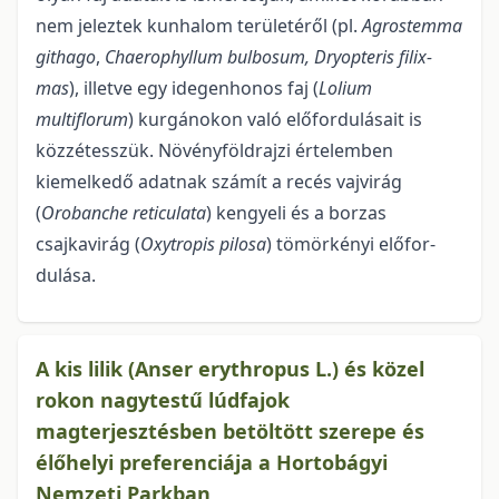
nem jeleztek kunhalom területéről (pl.
Agrostemma
githago
,
Chae­rophyllum bulbosum,
Dryopteris filix-
mas
), illetve egy idegenhonos faj (
Lolium
multiflorum
) kurgánokon való előfordulásait is
közzétesszük. Növényföldrajzi értelemben
kiemelkedő adatnak számít a recés vajvirág
(
Orobanche reticulata
) kengyeli és a borzas
csajkavirág (
Oxytropis pilosa
) tömörkényi előfor­
dulása.
A kis lilik (Anser erythropus L.) és közel
rokon nagytestű lúdfajok
magterjesztésben betöltött szerepe és
élőhelyi preferenciája a Hortobágyi
Nemzeti Parkban