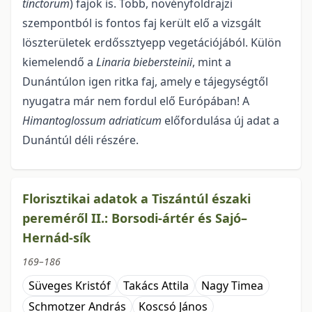
tincto­rum
) fajok is. Több, növényföldrajzi
szempontból is fontos faj került elő a vizsgált
löszterületek erdős­sztyepp vegetációjából. Külön
kiemelendő a
Linaria biebersteinii
, mint a
Dunántúlon igen ritka faj, amely e tájegységtől
nyugatra már nem fordul elő Európában! A
Himantoglossum adriaticum
előfordu­lása új adat a
Dunántúl déli részére.
Florisztikai adatok a Tiszántúl északi
pereméről II.: Borsodi-ártér és Sajó–
Hernád-sík
169–186
Süveges Kristóf
Takács Attila
Nagy Timea
Schmotzer András
Koscsó János