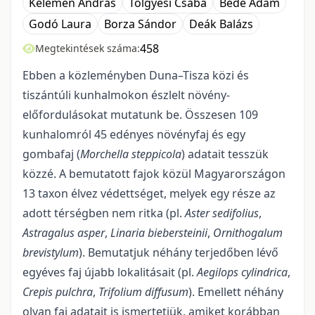
Kelemen András
Tölgyesi Csaba
Bede Ádám
Godó Laura
Borza Sándor
Deák Balázs
458
Megtekintések száma:
Ebben a közleményben Duna–Tisza közi és
tiszántúli kunhalmokon észlelt növény-
előfordulásokat mutatunk be. Összesen 109
kunhalomról 45 edényes növényfaj és egy
gombafaj (
Morchella steppicola
) adatait tesszük
közzé. A bemutatott fajok közül Magyarországon
13 taxon élvez védettséget, melyek egy része az
adott térségben nem ritka (pl.
Aster sedifolius
,
Astragalus asper
,
Li­naria biebersteinii
,
Ornithogalum
brevistylum
). Bemutatjuk néhány terjedőben lévő
egyéves faj újabb lokalitásait (pl.
Aegilops cylindrica
,
Crepis pulchra
,
Trifolium diffusum
). Emellett néhány
olyan faj adatait is ismertetjük, amiket korábban