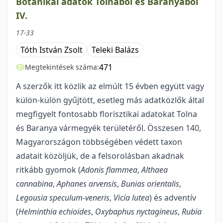
Botanikai adatok Tolnából és Baranyából
IV.
17-33
Tóth István Zsolt
Teleki Balázs
471
Megtekintések száma:
A szerzők itt közlik az elmúlt 15 évben együtt vagy
külön-külön gyűjtött, esetleg más adatközlők által
megfigyelt fontosabb florisztikai adatokat Tolna
és Baranya vármegyék területéről. Összesen 140,
Magyarországon többségében védett taxon
adatait közöljük, de a felsorolásban akadnak
ritkább gyomok (
Adonis flammea
,
Althaea
cannabina
,
Aphanes arvensis
,
Bunias orientalis
,
Legousia
speculum-veneris
,
Vicia
lutea
) és adventív
(
Helminthia
echioides
,
Oxybaphus
nyctagineus
,
Rubia