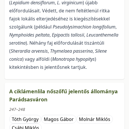
(
Lepidium densiflorum
,
L. virginicum
) újabb
előfordulásait. Védett, de nem feltétlenül ritka
fajok lokális elterjedéséhez is kiegészítésekkel
szolgálunk (például
Pseudolysimachion longifolium
,
Nymphoides peltata
,
Epipactis tallosii
,
Leucanthemella
serotina
). Néhány faj előfordulását tiszántúli
(
Sherardia arvensis
,
Thymelaea passerina
,
Silene
conica
) vagy alföldi (
Monotropa hypopitys
)
kitekintésben is jelentősnek tartjuk.
A ciklámenlila nőszőfű jelentős állománya
Parádsasváron
247–248
Tóth György
Magos Gábor
Molnár Miklós
Csábi Miklós