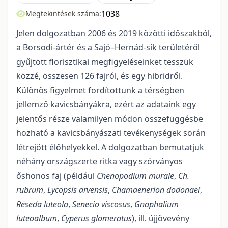
1038
Megtekintések száma:
Jelen dolgozatban 2006 és 2019 közötti időszakból,
a Borsodi-ártér és a Sajó–Hernád-sík területéről
gyűjtött florisztikai megfigyeléseinket tesszük
közzé, összesen 126 fajról, és egy hibridről.
Különös figyelmet fordítottunk a térségben
jellemző kavicsbányákra, ezért az adataink egy
jelentős része valamilyen módon összefüggésbe
hozható a kavicsbányászati tevékenységek során
létrejött élőhelyekkel. A dolgozatban bemutatjuk
néhány országszerte ritka vagy szórványos
őshonos faj (például
Chenopodium murale
,
Ch.
rubrum
,
Lycopsis arvensis
,
Chamaenerion dodonaei
,
Reseda luteola
,
Senecio viscosus
,
Gnaphalium
luteoalbum
,
Cyperus glomeratus
), ill. újjövevény