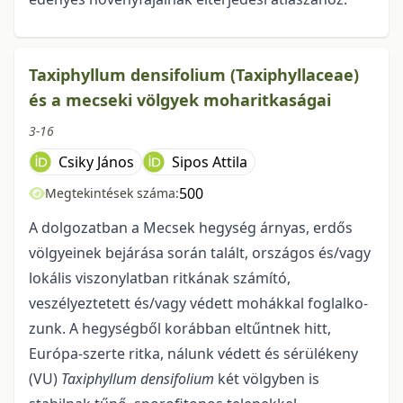
Taxiphyllum densifolium (Taxiphyllaceae)
és a mecseki völgyek moharitkaságai
3-16
Csiky János
Sipos Attila
500
Megtekintések száma:
A dolgozatban a Mecsek hegység árnyas, erdős
völgyeinek bejárása során talált, orszá­gos és/vagy
lokális viszonylatban ritkának számító,
veszélyeztetett és/vagy védett mohákkal foglalko­
zunk. A hegységből korábban eltűntnek hitt,
Európa-szerte ritka, nálunk védett és sérülékeny
(VU)
Taxiphyllum densifolium
két völgyben is