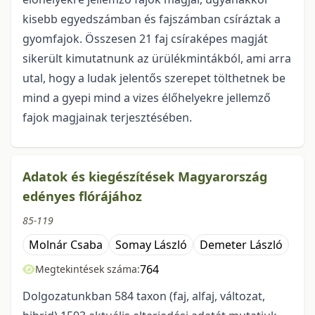
kisebb egyedszámban és fajszámban csíráztak a
gyomfajok. Összesen 21 faj csíraképes magját
sikerült kimutatnunk az ürülékmintákból, ami arra
utal, hogy a ludak jelentős szerepet tölthetnek be
mind a gyepi mind a vizes élőhelyekre jellemző
fajok magjainak terjesztésében.
Adatok és kiegészítések Magyarország
edényes flórájához
85-119
Molnár Csaba
Somay László
Demeter László
764
Megtekintések száma:
Dolgozatunkban 584 taxon (faj, alfaj, változat,