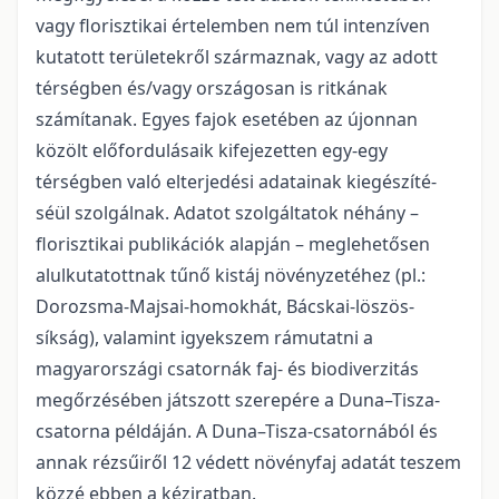
vagy florisztikai értelemben nem túl intenzíven
kutatott területekről szár­maznak, vagy az adott
térségben és/vagy országosan is ritkának
számítanak. Egyes fajok esetében az újonnan
közölt előfordulásaik kifejezetten egy-egy
térségben való elterjedési adatainak kiegészíté­
séül szolgálnak. Adatot szolgáltatok néhány –
florisztikai publikációk alapján – meglehetősen
alulkuta­tottnak tűnő kistáj növényzetéhez (pl.:
Dorozsma-Majsai-homokhát, Bácskai-löszös-
síkság), valamint igyekszem rámutatni a
magyarországi csatornák faj- és biodiverzitás
megőrzésében játszott szerepére a Duna–Tisza-
csatorna példáján. A Duna–Tisza-csatornából és
annak rézsűiről 12 védett növényfaj adatát teszem
közzé ebben a kéziratban.