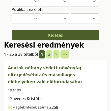
Publikált ez előtt
Keresés
Keresési eredmények
1 - 25 a 38 tételből
1
2
>
>>
Adatok néhány védett növényfaj
elterjedéséhez és másodlagos
élőhelyeken való előfordulásához
183-199
Süveges Kristóf
2258
Megtekintések száma: