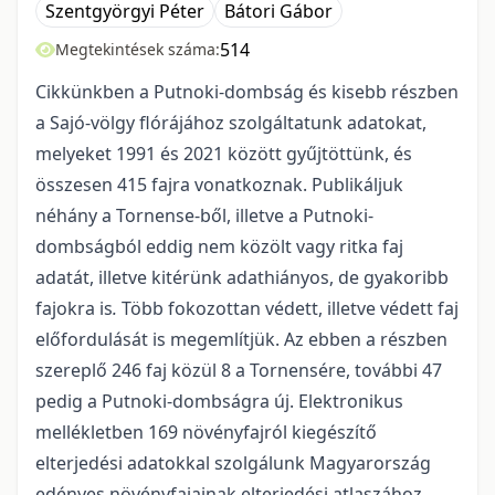
Szentgyörgyi Péter
Bátori Gábor
514
Megtekintések száma:
Cikkünkben a Putnoki-dombság és kisebb részben
a Sajó-völgy flórájához szolgáltatunk adatokat,
melyeket 1991 és 2021 között gyűjtöttünk, és
összesen 415 fajra vonatkoznak. Publikáljuk
néhány a Tornense-ből, illetve a Putnoki-
dombságból eddig nem közölt vagy ritka faj
adatát, illetve kitérünk adathiányos, de gyakoribb
fajokra is
.
Több foko­zottan védett, illetve védett faj
előfordulását is megemlítjük. Az ebben a részben
szereplő 246 faj közül 8 a Tornensére, további 47
pedig a Putnoki-dombságra új. Elektronikus
mellék­letben 169 növényfajról kiegészítő
elterjedési adatokkal szolgálunk Magyarország
edényes növényfajainak elterjedési atlaszához.