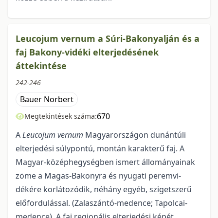
Leucojum vernum a Súri-Bakonyalján és a
faj Bakony-vidéki elterjedésének
áttekintése
242-246
Bauer Norbert
670
Megtekintések száma:
A
Leucojum vernum
Magyarországon dunántúli
elterjedési súlypontú, montán karakte­rű faj. A
Magyar-középhegységben ismert állományainak
zöme a Magas-Bakonyra és nyugati peremvi­
dékére korlátozódik, néhány egyéb, szigetszerű
előfordulással. (Zalaszántó-medence; Tapolcai-
medence). A faj regionális elterjedési képét