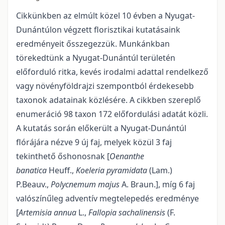
Cikkünkben az elmúlt közel 10 évben a Nyugat-
Dunántúlon végzett florisztikai kutatásaink
eredményeit ősszegezzük. Munkánkban
törekedtünk a Nyugat-Dunántúl területén
előforduló ritka, kevés irodalmi adattal rendelkező
vagy növényföldrajzi szempontból érdekesebb
taxonok adatainak közlésére. A cikkben szereplő
enumeráció 98 taxon 172 előfordulási adatát közli.
A kutatás során előkerült a Nyugat-Dunántúl
flórájára nézve 9 új faj, melyek közül 3 faj
tekinthető őshonosnak [
Oenanthe
banatica
Heuff.,
Koeleria pyramidata
(Lam.)
P.Beauv.,
Polycnemum majus
A. Braun.], míg 6 faj
valószínűleg adventív megtelepedés eredménye
[
Artemisia annua
L.,
Fallopia sachalinensis
(F.