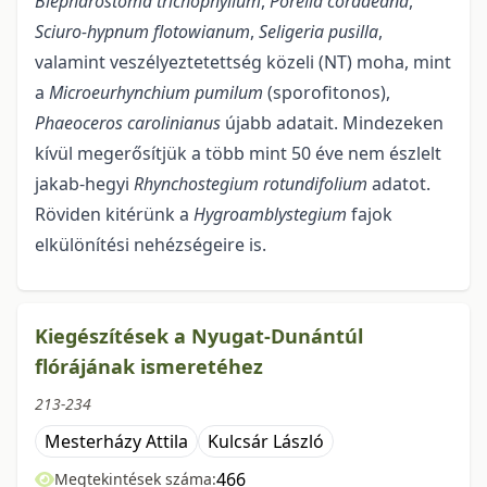
Blepharostoma trichophyllum
,
Porella cordaeana
,
Sciuro-hypnum flotowianum
,
Seligeria pusilla
,
valamint veszélyeztetettség közeli (NT) moha, mint
a
Microeurhynchium pumilum
(sporofitonos),
Phaeoceros carolinianus
újabb adatait. Mindezeken
kívül megerősítjük a több mint 50 éve nem észlelt
jakab-hegyi
Rhynchostegium rotundifolium
adatot.
Röviden kitérünk a
Hygroamblystegium
fajok
elkülönítési nehézségeire is.
Kiegészítések a Nyugat-Dunántúl
flórájának ismeretéhez
213-234
Mesterházy Attila
Kulcsár László
466
Megtekintések száma: