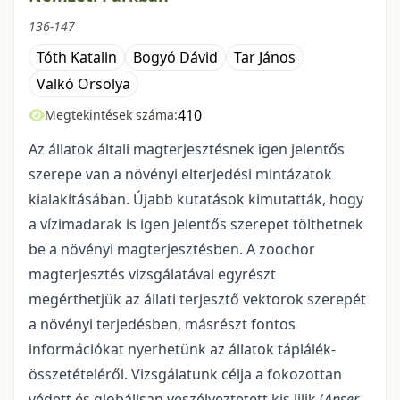
136-147
Tóth Katalin
Bogyó Dávid
Tar János
Valkó Orsolya
410
Megtekintések száma:
Az állatok általi magterjesztésnek igen jelentős
szerepe van a növényi elterjedési mintázatok
kialakításában. Újabb kutatások kimutatták, hogy
a vízimadarak is igen jelentős szerepet tölthetnek
be a növényi magterjesztésben. A zoochor
magterjesztés vizsgálatával egyrészt
megérthetjük az állati terjesztő vektorok szerepét
a növényi terjedésben, másrészt fontos
információkat nyerhetünk az állatok táplálék-
összetételéről. Vizsgálatunk célja a fokozottan
védett és globálisan veszélyeztetett kis lilik (
Anser