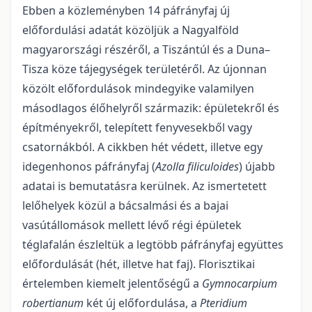
Ebben a közleményben 14 páfrányfaj új
előfordulási adatát közöljük a Nagyalföld
magyarországi részéről, a Tiszántúl és a Duna–
Tisza köze tájegységek területéről. Az újonnan
közölt előfordulások mindegyike valamilyen
másodlagos élőhelyről származik: épületekről és
építményekről, telepített fenyvesekből vagy
csatornákból. A cikkben hét védett, illetve egy
idegenhonos páfrányfaj (
Azolla filiculoides
) újabb
adatai is bemutatásra kerülnek. Az ismertetett
lelőhelyek közül a bácsalmási és a bajai
vasútállomások mellett lévő régi épületek
téglafalán észleltük a legtöbb páfrányfaj együttes
előfordulását (hét, illetve hat faj). Florisztikai
értelemben kiemelt jelentőségű a
Gymnocarpium
roberti­anum
két új előfordulása, a
Pteridium