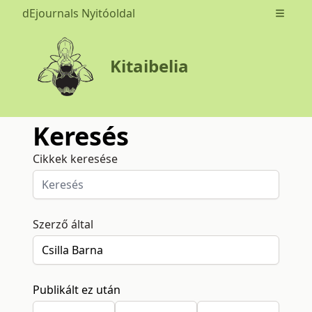
dEjournals Nyitóoldal
Open m
Kitaibelia
Keresés
Cikkek keresése
Szerző által
Publikált ez után