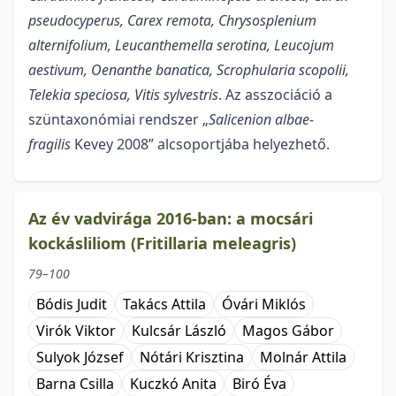
pseudocyperus, Carex remota, Chrysosplenium
alternifolium, Leucanthemella serotina, Leucojum
aestivum, Oenanthe banatica, Scrophularia scopolii,
Telekia speciosa, Vitis sylvestris
. Az asszociáció a
szüntaxonómiai rendszer „
Salicenion albae-
fragilis
Kevey 2008” alcsoportjába helyezhető.
Az év vadvirága 2016-ban: a mocsári
kockásliliom (Fritillaria meleagris)
79–100
Bódis Judit
Takács Attila
Óvári Miklós
Virók Viktor
Kulcsár László
Magos Gábor
Sulyok József
Nótári Krisztina
Molnár Attila
Barna Csilla
Kuczkó Anita
Biró Éva