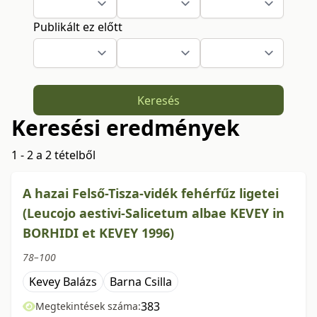
Publikált ez előtt
Keresés
Keresési eredmények
1 - 2 a 2 tételből
A hazai Felső-Tisza-vidék fehérfűz ligetei
(Leucojo aestivi-Salicetum albae KEVEY in
BORHIDI et KEVEY 1996)
78–100
Kevey Balázs
Barna Csilla
383
Megtekintések száma: