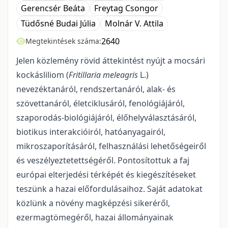
Gerencsér Beáta
Freytag Csongor
Tüdősné Budai Júlia
Molnár V. Attila
2640
Megtekintések száma:
Jelen közlemény rövid áttekintést nyújt a mocsári
kockásliliom (
Fritillaria meleagris
L.)
nevezéktanáról, rendszertanáról, alak- és
szövettanáról, életciklusáról, fenológiájáról,
szaporodás-biológiájáról, élőhelyválasztásáról,
biotikus interakcióiról, hatóanyagairól,
mikroszaporításáról, felhasználási lehetőségeiről
és veszélyeztetettségéről. Pontosítottuk a faj
európai elterjedési térképét és kiegészítéseket
teszünk a hazai előfordulásaihoz. Saját adatokat
közlünk a növény magképzési sikeréről,
ezermagtömegéről, hazai állományainak