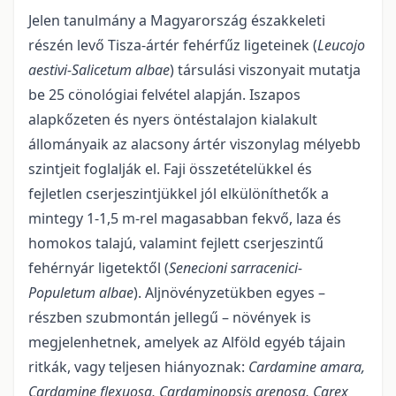
Jelen tanulmány a Magyarország északkeleti
részén levő Tisza-ártér fehérfűz ligeteinek (
Leucojo
aestivi-Salicetum albae
) társulási viszonyait mutatja
be 25 cönológiai felvétel alapján. Iszapos
alapkőzeten és nyers öntéstalajon kialakult
állományaik az alacsony ártér viszonylag mélyebb
szintjeit foglalják el. Faji összetételükkel és
fejletlen cserjeszintjükkel jól elkülöníthetők a
mintegy 1-1,5 m-rel magasabban fekvő, laza és
homokos talajú, valamint fejlett cserjeszintű
fehérnyár ligetektől (
Senecioni sarracenici-
Populetum albae
). Aljnövényzetükben egyes –
részben szubmontán jellegű – növények is
megjelenhetnek, amelyek az Alföld egyéb tájain
ritkák, vagy teljesen hiányoznak:
Cardamine amara,
Cardamine flexuosa, Cardaminopsis arenosa, Carex