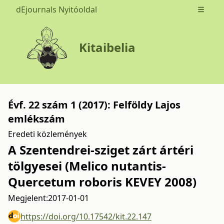
dEjournals Nyitóoldal
Open m
Kitaibelia
Évf. 22 szám 1 (2017): Felföldy Lajos
emlékszám
Eredeti közlemények
A Szentendrei-sziget zárt ártéri
tölgyesei (Melico nutantis-
Quercetum roboris KEVEY 2008)
Megjelent:
2017-01-01
https://doi.org/10.17542/kit.22.147