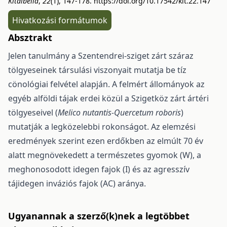
Kitaibelia
,
22
(1), 147-178.
https://doi.org/10.17542/kit.22.147
Hivatkozási formátumok
Absztrakt
Jelen tanulmány
a Szentendrei-sziget zárt száraz
tölgyeseinek társulási viszonyait mu­tatja be tíz
cönológiai felvétel alapján. A felmért állományok az
egyéb alföldi tájak erdei közül a Sziget­köz zárt ártéri
tölgyeseivel (
Melico nutantis-Quercetum roboris
)
mutatják a legközelebbi rokonságot. Az elemzési
eredmények szerint ezen erdőkben az elmúlt 70 év
alatt megnövekedett a természetes gyo­mok (W), a
meghonosodott idegen fajok (I) és az agresszív
tájidegen inváziós fajok (AC) aránya.
Ugyanannak a szerző(k)nek a legtöbbet