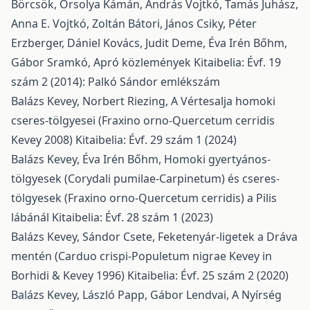
Börcsök, Orsolya Kámán, András Vojtkó, Tamás Juhász,
Anna E. Vojtkó, Zoltán Bátori, János Csiky, Péter
Erzberger, Dániel Kovács, Judit Deme, Éva Irén Bőhm,
Gábor Sramkó,
Apró közlemények
Kitaibelia: Évf. 19
szám 2 (2014): Palkó Sándor emlékszám
Balázs Kevey, Norbert Riezing,
A Vértesalja homoki
cseres-tölgyesei (Fraxino orno-Quercetum cerridis
Kevey 2008)
Kitaibelia: Évf. 29 szám 1 (2024)
Balázs Kevey, Éva Irén Bőhm,
Homoki gyertyános-
tölgyesek (Corydali pumilae-Carpinetum) és cseres-
tölgyesek (Fraxino orno-Quercetum cerridis) a Pilis
lábánál
Kitaibelia: Évf. 28 szám 1 (2023)
Balázs Kevey, Sándor Csete,
Feketenyár-ligetek a Dráva
mentén (Carduo crispi-Populetum nigrae Kevey in
Borhidi & Kevey 1996)
Kitaibelia: Évf. 25 szám 2 (2020)
Balázs Kevey, László Papp, Gábor Lendvai,
A Nyírség