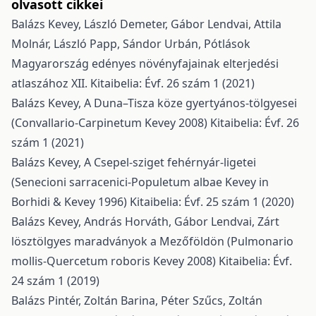
olvasott cikkei
Balázs Kevey, László Demeter, Gábor Lendvai, Attila
Molnár, László Papp, Sándor Urbán,
Pótlások
Magyarország edényes növényfajainak elterjedési
atlaszához XII.
Kitaibelia: Évf. 26 szám 1 (2021)
Balázs Kevey,
A Duna–Tisza köze gyertyános-tölgyesei
(Convallario-Carpinetum Kevey 2008)
Kitaibelia: Évf. 26
szám 1 (2021)
Balázs Kevey,
A Csepel-sziget fehérnyár-ligetei
(Senecioni sarracenici-Populetum albae Kevey in
Borhidi & Kevey 1996)
Kitaibelia: Évf. 25 szám 1 (2020)
Balázs Kevey, András Horváth, Gábor Lendvai,
Zárt
lösztölgyes maradványok a Mezőföldön (Pulmonario
mollis-Quercetum roboris Kevey 2008)
Kitaibelia: Évf.
24 szám 1 (2019)
Balázs Pintér, Zoltán Barina, Péter Szűcs, Zoltán