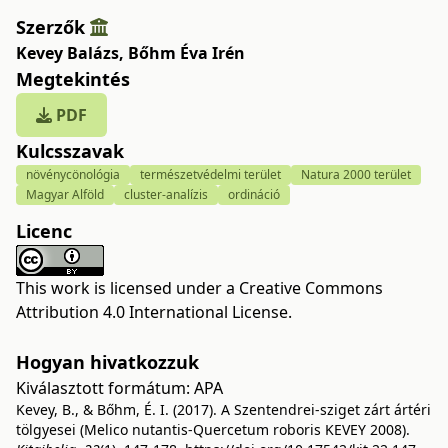
Szerzők
Kevey Balázs
,
Bőhm Éva Irén
Megtekintés
PDF
Kulcsszavak
növénycönológia
természetvédelmi terület
Natura 2000 terület
Magyar Alföld
cluster-analízis
ordináció
Licenc
This work is licensed under a
Creative Commons
Attribution 4.0 International License
.
Hogyan hivatkozzuk
Kiválasztott formátum:
APA
Kevey, B., & Bőhm, É. I. (2017). A Szentendrei-sziget zárt ártéri
tölgyesei (Melico nutantis-Quercetum roboris KEVEY 2008).