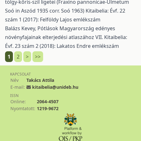
tölgy-kőris-szil ligetei (Fraxino pannonicae-Ulmetum
Soó in Aszód 1935 corr. Soó 1963)
Kitaibelia: Évf. 22
szám 1 (2017): Felföldy Lajos emlékszám
Balázs Kevey,
Pótlások Magyarország edényes
növényfajainak elterjedési atlaszához VII.
Kitaibelia:
Évf. 23 szám 2 (2018): Lakatos Endre emlékszám
1
2
>
>>
KAPCSOLAT
Név
Takács Attila
E-mail:
kitaibelia@unideb.hu
ISSN
Online:
2064-4507
Nyomtatott:
1219-9672