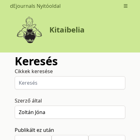
dEjournals Nyitóoldal
Open m
Kitaibelia
Keresés
Cikkek keresése
Szerző által
Publikált ez után