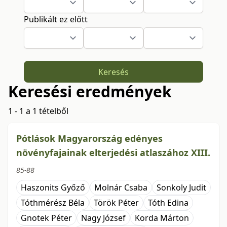
Publikált ez előtt
Keresés
Keresési eredmények
1 - 1 a 1 tételből
Pótlások Magyarország edényes
növényfajainak elterjedési atlaszához XIII.
85-88
Haszonits Győző
Molnár Csaba
Sonkoly Judit
Tóthmérész Béla
Török Péter
Tóth Edina
Gnotek Péter
Nagy József
Korda Márton