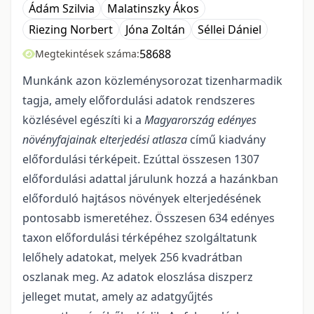
Ádám Szilvia
Malatinszky Ákos
Riezing Norbert
Jóna Zoltán
Séllei Dániel
58688
Megtekintések száma:
Munkánk azon közleménysorozat tizenharmadik
tagja, amely előfordulási adatok rend­szeres
közlésével egészíti ki a
Magyarország edényes
növényfajainak elterjedési atlasza
című kiad­vány
előfordulási térképeit. Ezúttal összesen 1307
előfordulási adattal járulunk hozzá a hazánkban
előforduló hajtásos növények elterjedésének
pontosabb ismeretéhez. Összesen 634 edényes
taxon előfordulási tér­képéhez szolgáltatunk
lelőhely adatokat, melyek 256 kvadrátban
oszlanak meg. Az adatok eloszlása disz­perz
jelleget mutat, amely az adatgyűjtés