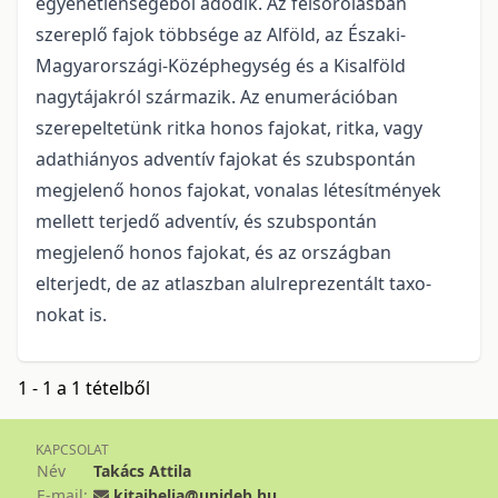
egyenetlenségéből adódik. Az felsorolás­ban
szereplő fajok több­sége az Alföld, az Északi-
Magyarországi-Középhegység és a Kisalföld
nagytájak­ról származik. Az enumerá­cióban
szerepeltetünk ritka honos fajokat, ritka, vagy
adathiányos adventív fajokat és szubspontán
megje­lenő honos fajokat, vonalas létesítmények
mellett terjedő adventív, és szubspontán
megjelenő honos fajokat, és az országban
elterjedt, de az atlaszban alulreprezentált taxo­
nokat is.
1 - 1 a 1 tételből
KAPCSOLAT
Név
Takács Attila
E-mail:
kitaibelia@unideb.hu