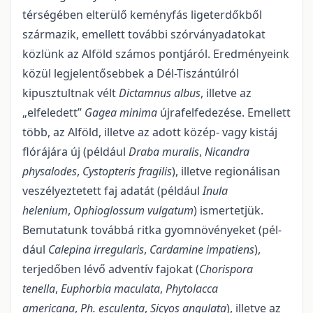
térségében elterülő keményfás ligeterdőkből
származik, emellett további szór­ványadatokat
közlünk az Alföld számos pontjáról. Eredményeink
közül legjelentő­sebbek a Dél-Tiszántúlról
kipusztultnak vélt
Dictamnus albus
, illetve az
„elfeledett”
Gagea minima
újra­felfedezése. Emellett
több, az Alföld, illetve az adott közép- vagy kistáj
flórájára új (pél­dául
Draba muralis
,
Nicandra
physalodes
,
Cystopteris fragilis
), illetve regionálisan
veszélyez­tetett faj adatát (például
Inula
helenium
,
Ophioglossum vulgatum
) ismertetjük.
Bemutatunk továbbá ritka gyomnövényeket (pél­
dául
Calepina irregularis
,
Cardamine impatiens
),
terjedő­ben lévő adventív fajokat (
Chorispora
tenella
,
Euphorbia maculata
,
Phytolacca
americana
,
Ph. esculenta
,
Sicyos angulata
), illetve az