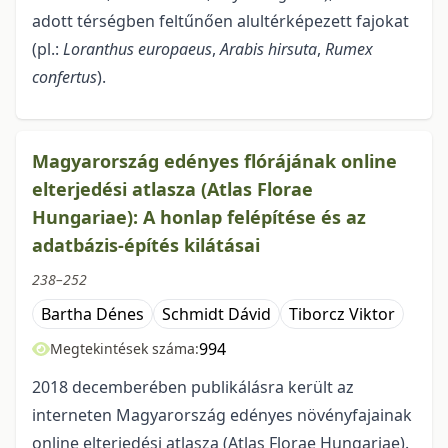
adott térségben feltűnően alultérképezett fajokat
(pl.:
Loranthus europaeus
,
Arabis hirsuta
,
Rumex
confertus
).
Magyarország edényes flórájának online
elterjedési atlasza (Atlas Florae
Hungariae): A honlap felépítése és az
adatbázis-építés kilátásai
238–252
Bartha Dénes
Schmidt Dávid
Tiborcz Viktor
994
Megtekintések száma:
2018 decemberében publikálásra került az
interneten Magyarország edényes növény­fa­ja­inak
online elterjedési atlasza (Atlas Florae Hungariae).