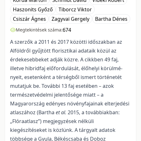
Korda Márton
Schmidt Dávid
Vidéki Róbert
Haszonits Győző
Tiborcz Viktor
Csiszár Ágnes
Zagyvai Gergely
Bartha Dénes
674
Megtekintések száma:
A szerzők a 2011 és 2017 közötti időszakban az
Alföldről gyűjtött floriszti­kai adataik közül az
érdekesebbeket adják közre. A cikkben 49 faj,
illetve hibridfaj előfordu­lását, élőhelyi körülmé­
nyeit, esetenként a térségből ismert történetét
mutatjuk be. További 13 faj esetében – azok
természet­védelmi jelentősége miatt – a
Magyarország edényes nö­vényfajainak elterjedési
atlaszához (Bartha
et al.
2015, a továbbiakban:
„Flóraatlasz”) meg­jegyzések nélküli
kiegészítéseket is közlünk. A tárgyalt adatok
többsége a Gyula, Békéscsaba és Doboz