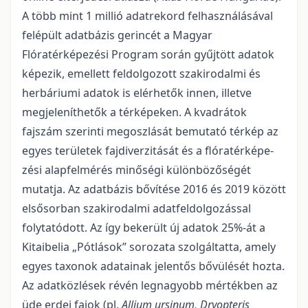
A több mint 1 millió adatrekord felhasználásával
fel­épült adatbázis gerincét a Magyar
Flóratérképezési Program során gyűjtött adatok
képezik, emellett fel­dol­gozott szakirodalmi és
herbáriumi adatok is elérhetők innen, illetve
megjeleníthetők a térképeken. A kvad­rátok
fajszám szerinti megoszlását bemutató térkép az
egyes területek fajdiverzitását és a fló­ra­tér­ké­pe­
zési alapfelmérés minőségi különbözőségét
mutatja. Az adatbázis bővítése 2016 és 2019 között
első­sor­ban szakirodalmi adatfeldolgozással
folytatódott. Az így bekerült új adatok 25%-át a
Kitaibelia „Pótlások” sorozata szolgáltatta, amely
egyes taxonok adatainak jelentős bővülését hozta.
Az adatközlések révén leg­na­gyobb mértékben az
üde erdei fajok (pl.
Allium ursinum, Dryopteris