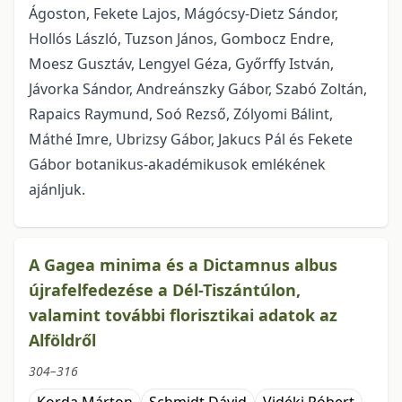
Ágoston, Fekete Lajos, Mágócsy-Dietz Sándor,
Hollós László, Tuzson János, Gombocz Endre,
Moesz Gusztáv, Lengyel Géza, Győrffy István,
Jávorka Sándor, Andreánszky Gábor, Szabó Zoltán,
Rapaics Raymund, Soó Rezső, Zólyomi Bálint,
Máthé Imre, Ubrizsy Gábor, Jakucs Pál és Fekete
Gábor botanikus-akadémikusok emlékének
ajánljuk.
A Gagea minima és a Dictamnus albus
újrafelfedezése a Dél-Tiszántúlon,
valamint további florisztikai adatok az
Alföldről
304–316