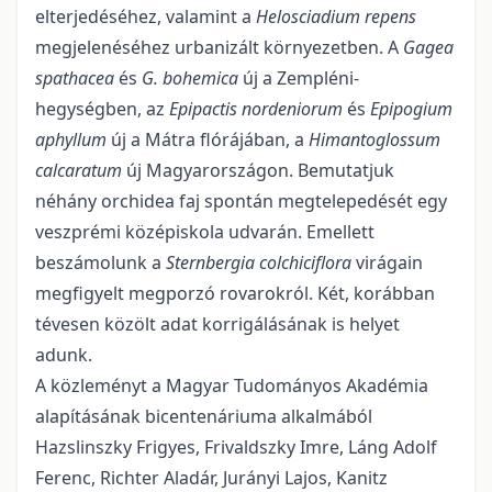
elterjedéséhez, valamint a
Helosciadium repens
megjelenéséhez urbanizált környezetben. A
Gagea
spathacea
és
G. bohemica
új a Zempléni-
hegységben, az
Epipactis nor­deniorum
és
Epipogium
aphyllum
új a Mátra flórájában, a
Himantoglossum
calcaratum
új Magyarorszá­gon. Bemutatjuk
néhány orchidea faj spontán megtelepedését egy
veszprémi középiskola udvarán. Emel­lett
beszámolunk a
Sternbergia colchiciflora
virágain
megfigyelt megporzó rovarokról. Két, koráb­ban
té­vesen közölt adat korrigálásának is helyet
adunk.
A közleményt a Magyar Tudományos Akadémia
alapításának bicentenáriuma alkalmából
Hazslinszky Frigyes, Frivaldszky Imre, Láng Adolf
Ferenc, Richter Aladár, Jurányi Lajos, Kanitz