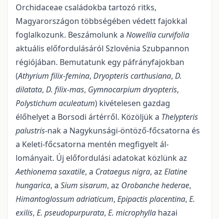
Orchi­daceae családokba tartozó ritks,
Magyarországon többségében védett fajokkal
foglalkozunk. Beszámo­lunk a
Nowellia curvifolia
aktuális előfordulásáról Szlovénia Szubpannon
régiójában. Bemutatunk egy páfrányfajokban
(
Athyrium filix-femina
,
Dryopteris carthusiana
,
D.
dilatata
,
D. filix-mas
,
G
ymnocarpium dryopteris
,
P
olystichum aculeatum
) kivételesen gazdag
élőhelyet a Borsodi ártérről. Közöljük a
Thelypteris
palustris
-nak a Nagykunsági-öntöző-főcsatorna és
a Keleti-főcsatorna mentén megfigyelt ál­
lományait. Új előfordulási adatokat közlünk az
Aethionema saxatile
, a
Crataegus nigra
, az
Elatine
hunga­rica
, a
Sium sisarum
, az
Orobanche hederae
,
Himantoglossum adriaticum
,
Epipactis placentina
,
E.
exilis
,
E. pseudopurpurata
,
E. microphylla
hazai