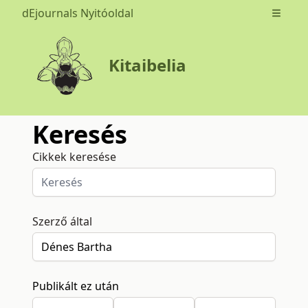
dEjournals Nyitóoldal
Open m
Kitaibelia
Keresés
Cikkek keresése
Szerző által
Publikált ez után