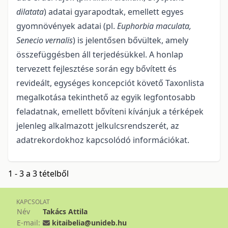
dilatata
) adatai gyarapodtak, emellett egyes
gyomnövények adatai (pl.
Euphorbia maculata,
Senecio vernalis
) is jelentősen bővültek, amely
összefüggésben áll terjedésükkel. A honlap
tervezett fejlesztése során egy bővített és
revideált, egy­sé­ges koncepciót követő Taxonlista
megalkotása tekinthető az egyik legfontosabb
feladatnak, emellett bő­ví­teni kívánjuk a térképek
jelenleg alkalmazott jelkulcsrendszerét, az
adatrekordokhoz kapcsolódó in­for­má­ciókat.
1 - 3 a 3 tételből
KAPCSOLAT
Név
Takács Attila
E-mail:
kitaibelia@unideb.hu