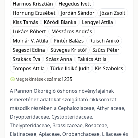
Harmos Krisztián
Hegedüs Ivett
Hornung Erzsébet
Jordán Sándor
Józan Zsolt
Kiss Tamás
Kóródi Blanka
Lengyel Attila
Lukács Róbert
Mészáros András
Molnár V. Attila
Pintér Balázs
Ruisch Anikó
Segesdi Edina
Süveges Kristóf
Szűcs Péter
Szakács Éva
Szász Anna
Takács Attila
Tompos Attila
Türke Ildikó Judit
Kis Szabolcs
1235
Megtekintések száma:
A Pannon Ökorégió őshonos növényfajainak
ismeretéhez adatokat szolgáltató cikkso­ro­zat
második részében a Cephaloziaceae, Athyriaceae,
Dryopteridaceae, Cystopteridaceae,
Thelypteridaceae, Brassicaceae, Rosaceae,
Elatinaceae, Apiaceae, Orobanchaceae, Liliaceae és