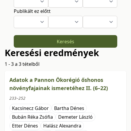
Publikált ez előtt
Keresés
Keresési eredmények
1 - 3 a 3 tételből
Adatok a Pannon Ökorégió őshonos
növényfajainak ismeretéhez II. (6–22)
233–252
Kacsinecz Gábor
Bartha Dénes
Bubán Réka Zsófia
Demeter László
Etter Dénes
Halász Alexandra