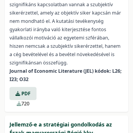
szignifikáns kapcsolatban vannak a szubjektív
sikerérzettel, amely az objektív siker kapcsán már
nem mondható el. A kutatási tevékenység
gyakorlati irányba való kiterjesztése fontos
vállalkozói motiváció az egyetemi szférában,
hiszen nemcsak a szubjektív sikerérzettel, hanem
a cég bevételével és a bevétel növekedésével is
szignifikánsan összefügg.
Journal of Economic Literature (JEL) kódok: L26;
I23; O32
PDF
720
Jellemző-e a stratégiai gondolkodás az
Észak-magyarországi Régió kkv-