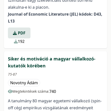
szimultán vagy szekvenciális döntési sorrend
alakulna-e ki a piacon.
Journal of Economic Literature (JEL) kódok: D43,
L13
PDF
192
Siker és motiváció a magyar vállalkozó-
kutatók körében
75-87
Novotny Ádám
740
Megtekintések száma:
A tanulmány 80 magyar egyetemi vállalkozó (spin-
off cég) empirikus vizsgálatának eredményeit