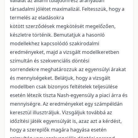
vállalat az állami tulajdonrész arányában
társadalmi jólétet maximalizál. Feltesszük, hogy a
termelés az eladásokra
kötött szerződések megkötését megelőzően,
készletre történik. Bemutatjuk a hasonló
modellekhez kapcsolódó szakirodalmi
eredményeket, majd a vizsgált modellkeretben
szimultán és szekvenciális döntési
sorrendekre meghatározzuk az egyensúlyi árakat
és mennyiségeket. Belátjuk, hogy a vizsgált
modellben csak bizonyos feltételek teljesülése
esetén létezik tiszta Nash-egyensúly a piaci árra és
mennyiségre. Az eredményeket egy számpéldán
keresztül illusztráljuk. Vizsgáljuk továbbá az
időzítési játék egyensúlyát is, azaz azt a kérdést,
hogy a szereplők magára hagyása esetén