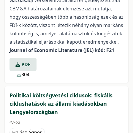
Gazdasági Versenyhivatal által engedélyezett 343
CBM&A határozatainak elemzése azt mutatja,
hogy összességében több a hasonlóság ezek és az
FDI-k között, viszont létezik néhány olyan markáns
különbség is, amelyet alátámasztok és kiegészítek
a statisztikai eljárásokkal kapott eredményekkel.
Journal of Economic Literature (JEL) kód: F21
PDF
304
Politikai költségvetési ciklusok: fiskális
ciklushatások az állami kiadásokban
Lengyelországban
47-62
Halász Ágnes