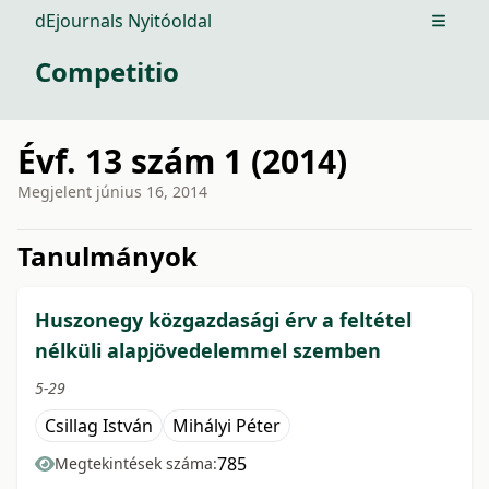
dEjournals Nyitóoldal
Open m
Competitio
Évf. 13 szám 1 (2014)
Megjelent
június 16, 2014
issue.tableOfContents6a79c
Tanulmányok
Huszonegy közgazdasági érv a feltétel
nélküli alapjövedelemmel szemben
5-29
Csillag István
Mihályi Péter
785
Megtekintések száma: