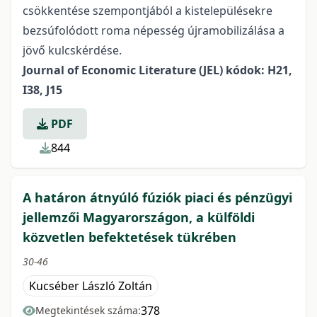
csökkentése szempontjából a kistelepülésekre
bezsúfolódott roma népesség újramobilizálása a
jövő kulcskérdése.
Journal of Economic Literature (JEL) kódok: H21,
I38, J15
PDF
844
A határon átnyúló fúziók piaci és pénzügyi
jellemzői Magyarországon, a külföldi
közvetlen befektetések tükrében
30-46
Kucséber László Zoltán
378
Megtekintések száma: