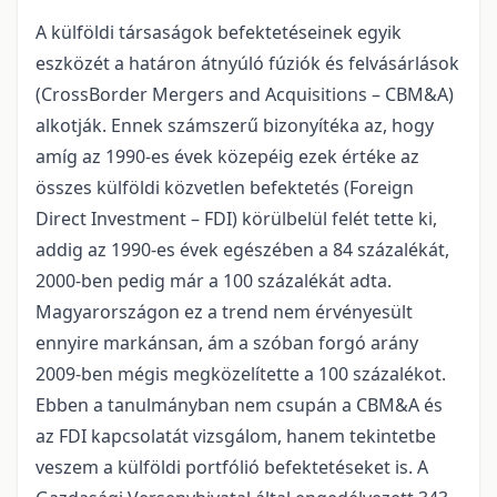
A külföldi társaságok befektetéseinek egyik
eszközét a határon átnyúló fúziók és felvásárlások
(CrossBorder Mergers and Acquisitions – CBM&A)
alkotják. Ennek számszerű bizonyítéka az, hogy
amíg az 1990-es évek közepéig ezek értéke az
összes külföldi közvetlen befektetés (Foreign
Direct Investment – FDI) körülbelül felét tette ki,
addig az 1990-es évek egészében a 84 százalékát,
2000-ben pedig már a 100 százalékát adta.
Magyarországon ez a trend nem érvényesült
ennyire markánsan, ám a szóban forgó arány
2009-ben mégis megközelítette a 100 százalékot.
Ebben a tanulmányban nem csupán a CBM&A és
az FDI kapcsolatát vizsgálom, hanem tekintetbe
veszem a külföldi portfólió befektetéseket is. A