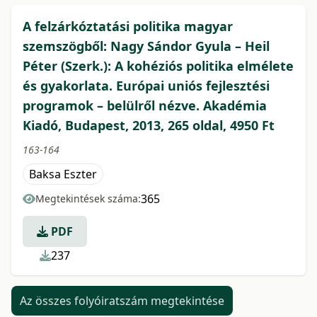
A felzárkóztatási politika magyar
szemszögből: Nagy Sándor Gyula – Heil
Péter (Szerk.): A kohéziós politika elmélete
és gyakorlata. Európai uniós fejlesztési
programok – belülről nézve. Akadémia
Kiadó, Budapest, 2013, 265 oldal, 4950 Ft
163-164
Baksa Eszter
365
Megtekintések száma:
PDF
237
Az összes folyóiratszám megtekintése