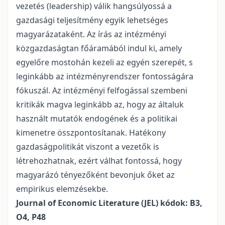
vezetés (leadership) válik hangsúlyossá a
gazdasági teljesítmény egyik lehetséges
magyarázataként. Az írás az intézményi
közgazdaságtan főáramából indul ki, amely
egyelőre mostohán kezeli az egyén szerepét, s
leginkább az intézményrendszer fontosságára
fókuszál. Az intézményi felfogással szembeni
kritikák magva leginkább az, hogy az általuk
használt mutatók endogének és a politikai
kimenetre összpontosítanak. Hatékony
gazdaságpolitikát viszont a vezetők is
létrehozhatnak, ezért válhat fontossá, hogy
magyarázó tényezőként bevonjuk őket az
empirikus elemzésekbe.
Journal of Economic Literature (JEL) kódok: B3,
O4, P48