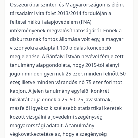
Összeurópai szinten és Magyarországon is élénk
társadalmi vita folyt 2013/2014 fordulóján a
feltétel nélküli alapjövedelem (FNA)
intézményének megvalósíthatóságáról. Ennek a
diskurzusnak fontos állomása volt egy, a magyar
viszonyokra adaptált 100 oldalas koncepció
megjelenése. A Bánfalvi István nevével fémjelzett
tanulmány alapgondolata, hogy 2015-től alanyi
jogon minden gyermek 25 ezer, minden felnőtt 50
ezer, illetve minden várandós nő 75 ezer forintot
kapjon. A jelen tanulmány egyfelől konkrét
bírálatát adja ennek a 25–50–75 javaslatnak,
másfelől igyekszik szélesebb statisztikai keretek
között vizsgálni a jövedelmi szegénység
magyarországi adatait. A tanulmány
végkövetkeztetése az, hogy a szegénység