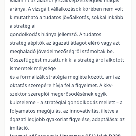
valamint az alacsony szakképzettségűek magas
aránya. A vizsgált vállalkozások körében nem volt
kimutatható a tudatos jövőalkotás, sokkal inkább
a stratégiai
gondolkodás hiánya jellemző. A tudatos
stratégiaépítők az ágazati átlagot elérő vagy azt
meghaladó jövedelmezőségről számoltak be.
Összefüggést mutattunk ki a stratégiáról alkotott
ismeretek mélysége
és a formalizált stratégia megléte között, ami az
oktatás szerepére hívja fel a figyelmet. A kkv-
szektor szereplői megerősödésének egyik
kulcseleme – a stratégiai gondolkodás mellett – a
folyamatos megújulás, az innovativitás, illetve a
ágazati legjobb gyakorlat figyelése, adaptálása: az
imitáció.