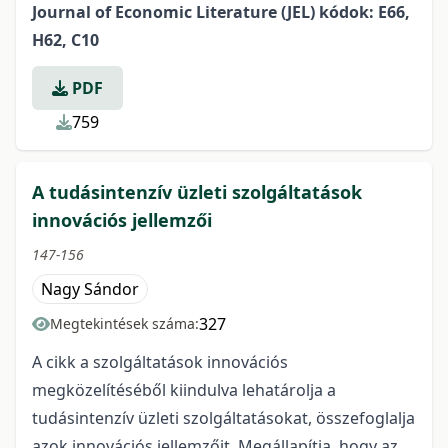
Journal of Economic Literature (JEL) kódok: E66,
H62, C10
PDF
759
A tudásintenzív üzleti szolgáltatások
innovációs jellemzői
147-156
Nagy Sándor
327
Megtekintések száma:
A cikk a szolgáltatások innovációs
megközelítéséből kiindulva lehatárolja a
tudásintenzív üzleti szolgáltatásokat, összefoglalja
azok innovációs jellemzőit. Megállapítja, hogy az