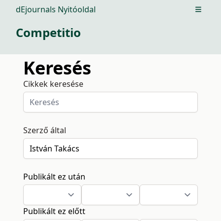
dEjournals Nyitóoldal
Open m
Competitio
Keresés
Cikkek keresése
Szerző által
Publikált ez után
Publikált ez előtt