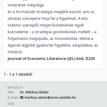
ismeretek mélysége
és a formalizált stratégia megléte között, ami az
oktatás szerepére hívja fel a figyelmet. A kkv-
szektor szereplői megerősödésének egyik
kulcseleme – a stratégiai gondolkodás mellett – a
folyamatos megújulás, az innovativitás, illetve a
ágazati legjobb gyakorlat figyelése, adaptálása: az
imitáció.
Journal of Economic Literature (JEL) kód: D220
1 - 1 a 1 tételből
KAPCSOLAT
Név
Dr. Márkus Ádám
E-mail:
markus.adam@econ.unideb.hu
ISSN