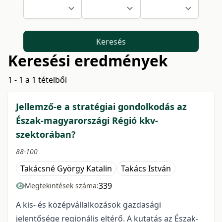
Keresés
Keresési eredmények
1 - 1 a 1 tételből
Jellemző-e a stratégiai gondolkodás az
Észak-magyarországi Régió kkv-
szektorában?
88-100
Takácsné György Katalin
Takács István
339
Megtekintések száma:
A kis- és középvállalkozások gazdasági
jelentősége regionális eltérő. A kutatás az Észak-