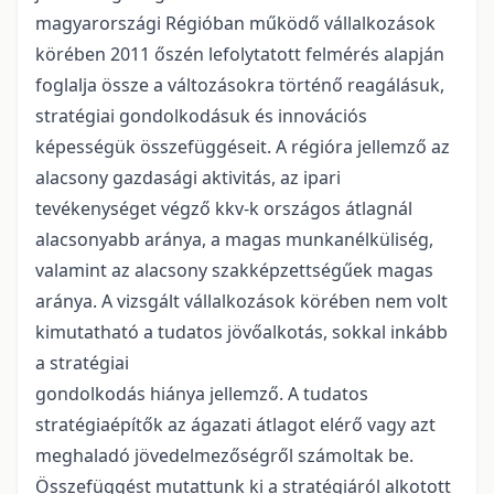
magyarországi Régióban működő vállalkozások
körében 2011 őszén lefolytatott felmérés alapján
foglalja össze a változásokra történő reagálásuk,
stratégiai gondolkodásuk és innovációs
képességük összefüggéseit. A régióra jellemző az
alacsony gazdasági aktivitás, az ipari
tevékenységet végző kkv-k országos átlagnál
alacsonyabb aránya, a magas munkanélküliség,
valamint az alacsony szakképzettségűek magas
aránya. A vizsgált vállalkozások körében nem volt
kimutatható a tudatos jövőalkotás, sokkal inkább
a stratégiai
gondolkodás hiánya jellemző. A tudatos
stratégiaépítők az ágazati átlagot elérő vagy azt
meghaladó jövedelmezőségről számoltak be.
Összefüggést mutattunk ki a stratégiáról alkotott