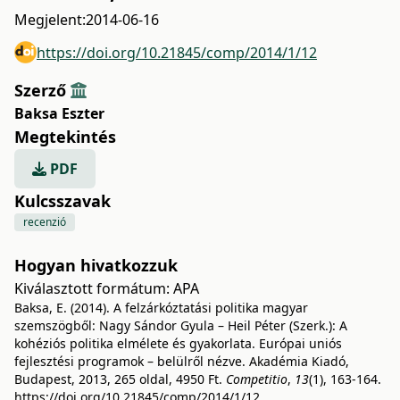
Megjelent:
2014-06-16
https://doi.org/10.21845/comp/2014/1/12
Szerző
Baksa Eszter
Megtekintés
PDF
Kulcsszavak
recenzió
Hogyan hivatkozzuk
Kiválasztott formátum:
APA
Baksa, E. (2014). A felzárkóztatási politika magyar
szemszögből: Nagy Sándor Gyula – Heil Péter (Szerk.): A
kohéziós politika elmélete és gyakorlata. Európai uniós
fejlesztési programok – belülről nézve. Akadémia Kiadó,
Budapest, 2013, 265 oldal, 4950 Ft.
Competitio
,
13
(1), 163-164.
https://doi.org/10.21845/comp/2014/1/12