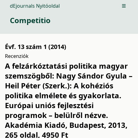
dEjournals Nyitóoldal
Open m
Competitio
Évf. 13 szám 1 (2014)
Recenziók
A felzárkóztatási politika magyar
szemszögből: Nagy Sándor Gyula –
Heil Péter (Szerk.): A kohéziós
politika elmélete és gyakorlata.
Európai uniós fejlesztési
programok – belülről nézve.
Akadémia Kiadó, Budapest, 2013,
265 oldal, 4950 Ft