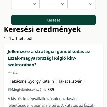
Keresés
Keresési eredmények
1 - 1 a 1 tételből
Jellemző-e a stratégiai gondolkodás az
Észak-magyarországi Régió kkv-
szektorában?
88-100
Takácsné György Katalin
Takács István
339
Megtekintések száma:
A kis- és középvállalkozások gazdasági
jelentősége regionális eltérő. A kutatás az Észak-