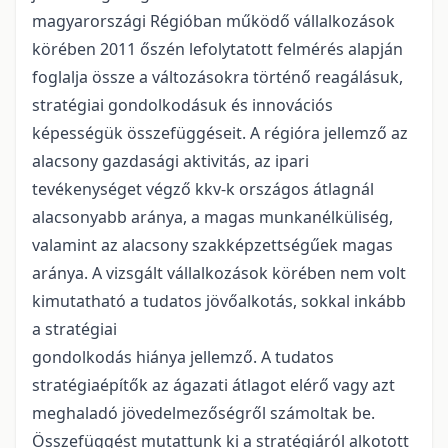
magyarországi Régióban működő vállalkozások
körében 2011 őszén lefolytatott felmérés alapján
foglalja össze a változásokra történő reagálásuk,
stratégiai gondolkodásuk és innovációs
képességük összefüggéseit. A régióra jellemző az
alacsony gazdasági aktivitás, az ipari
tevékenységet végző kkv-k országos átlagnál
alacsonyabb aránya, a magas munkanélküliség,
valamint az alacsony szakképzettségűek magas
aránya. A vizsgált vállalkozások körében nem volt
kimutatható a tudatos jövőalkotás, sokkal inkább
a stratégiai
gondolkodás hiánya jellemző. A tudatos
stratégiaépítők az ágazati átlagot elérő vagy azt
meghaladó jövedelmezőségről számoltak be.
Összefüggést mutattunk ki a stratégiáról alkotott