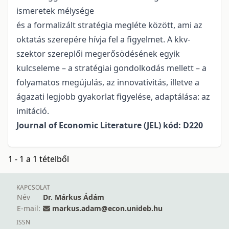
ismeretek mélysége
és a formalizált stratégia megléte között, ami az
oktatás szerepére hívja fel a figyelmet. A kkv-
szektor szereplői megerősödésének egyik
kulcseleme – a stratégiai gondolkodás mellett – a
folyamatos megújulás, az innovativitás, illetve a
ágazati legjobb gyakorlat figyelése, adaptálása: az
imitáció.
Journal of Economic Literature (JEL) kód: D220
1 - 1 a 1 tételből
KAPCSOLAT
Név
Dr. Márkus Ádám
E-mail:
markus.adam@econ.unideb.hu
ISSN