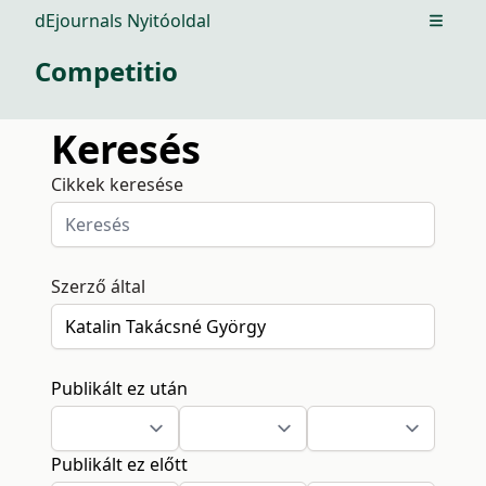
dEjournals Nyitóoldal
Open m
Competitio
Keresés
Cikkek keresése
Szerző által
Publikált ez után
Publikált ez előtt