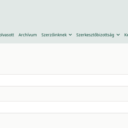
olvasott
Archívum
Szerzőinknek
Szerkesztőbizottság
K