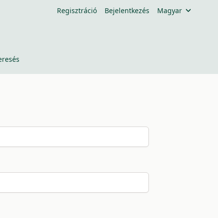
Regisztráció
Bejelentkezés
Magyar
eresés