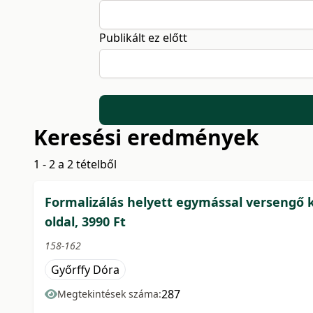
Publikált ez előtt
Keresési eredmények
1 - 2 a 2 tételből
Formalizálás helyett egymással versengő k
oldal, 3990 Ft
158-162
Győrffy Dóra
287
Megtekintések száma: