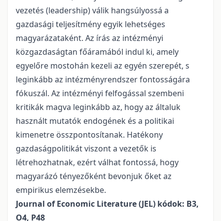
vezetés (leadership) válik hangsúlyossá a
gazdasági teljesítmény egyik lehetséges
magyarázataként. Az írás az intézményi
közgazdaságtan főáramából indul ki, amely
egyelőre mostohán kezeli az egyén szerepét, s
leginkább az intézményrendszer fontosságára
fókuszál. Az intézményi felfogással szembeni
kritikák magva leginkább az, hogy az általuk
használt mutatók endogének és a politikai
kimenetre összpontosítanak. Hatékony
gazdaságpolitikát viszont a vezetők is
létrehozhatnak, ezért válhat fontossá, hogy
magyarázó tényezőként bevonjuk őket az
empirikus elemzésekbe.
Journal of Economic Literature (JEL) kódok: B3,
O4, P48