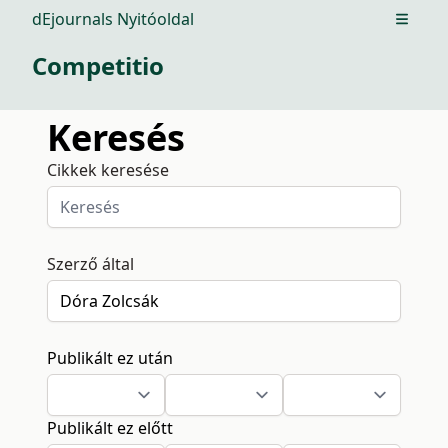
dEjournals Nyitóoldal
Open m
Competitio
Keresés
Cikkek keresése
Szerző által
Publikált ez után
Publikált ez előtt