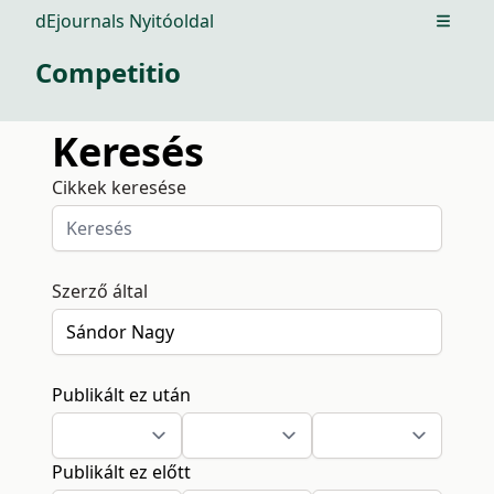
dEjournals Nyitóoldal
Open m
Competitio
Keresés
Cikkek keresése
Szerző által
Publikált ez után
Publikált ez előtt