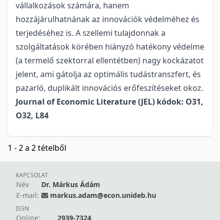
vállalkozások számára, hanem
hozzájárulhatnának az innovációk védelméhez és
terjedéséhez is. A szellemi tulajdonnak a
szolgáltatások körében hiányzó hatékony védelme
(a termelő szektorral ellentétben) nagy kockázatot
jelent, ami gátolja az optimális tudástranszfert, és
pazarló, duplikált innovációs erőfeszítéseket okoz.
Journal of Economic Literature (JEL) kódok: O31,
O32, L84
1 - 2 a 2 tételből
KAPCSOLAT
Név
Dr. Márkus Ádám
E-mail:
markus.adam@econ.unideb.hu
ISSN
Online:
2939-7324