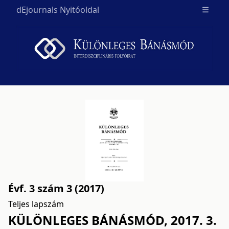
dEjournals Nyitóoldal
Open m
Évf. 3 szám 3 (2017)
Teljes lapszám
KÜLÖNLEGES BÁNÁSMÓD, 2017. 3.