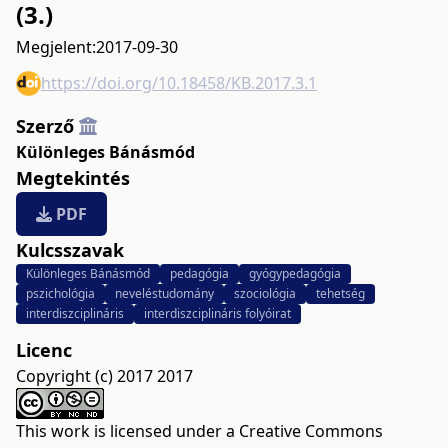
(3.)
Megjelent:
2017-09-30
https://doi.org/10.18458/KB.2017.3.1
Szerző
Különleges Bánásmód
Megtekintés
PDF
Kulcsszavak
Különleges Bánásmód
pedagógia
gyógypedagógia
pszichológia
neveléstudomány
szociológia
tehetség
interdiszciplináris
interdiszciplináris folyóirat
Licenc
Copyright (c) 2017 2017
This work is licensed under a
Creative Commons