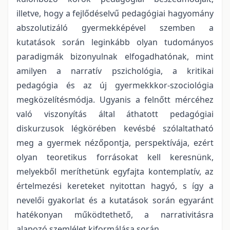
illetve, hogy a fejlődéselvű pedagógiai hagyomány
abszolutizáló gyermekképével szemben a
kutatások során leginkább olyan tudományos
paradigmák bizonyulnak elfogadhatónak, mint
amilyen a narratív pszichológia, a kritikai
pedagógia és az új gyermekkkor-szociológia
megközelítésmódja. Ugyanis a felnőtt mércéhez
való viszonyítás által áthatott pedagógiai
diskurzusok légkörében kevésbé szólaltatható
meg a gyermek nézőpontja, perspektívája, ezért
olyan teoretikus forrásokat kell keresnünk,
melyekből meríthetünk egyfajta kontemplatív, az
értelmezési kereteket nyitottan hagyó, s így a
nevelői gyakorlat és a kutatások során egyaránt
hatékonyan működtethető, a narrativitásra
alapozó szemlélet kiformálása során.