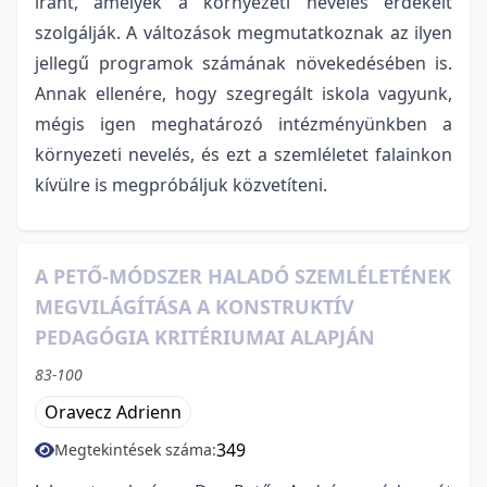
iránt, amelyek a környezeti nevelés érdekeit
szolgálják. A változások megmutatkoznak az ilyen
jellegű programok számának növekedésében is.
Annak ellenére, hogy szegregált iskola vagyunk,
mégis igen meghatározó intézményünkben a
környezeti nevelés, és ezt a szemléletet falainkon
kívülre is megpróbáljuk közvetíteni.
A PETŐ-MÓDSZER HALADÓ SZEMLÉLETÉNEK
MEGVILÁGÍTÁSA A KONSTRUKTÍV
PEDAGÓGIA KRITÉRIUMAI ALAPJÁN
83-100
Oravecz Adrienn
349
Megtekintések száma: