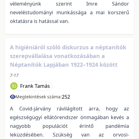
véleményünk szerint Imre Sándor
neveléstudományi munkássága a mai korszerű
oktatásra is hatással van.
A higiéniáról szóló diskurzus a néptanítók
szerepvállalása vonatkozásában a
Néptanítók Lapjában 1922–1924 között
7-17
Frank Tamás
252
Megtekintések száma:
A Covid-járvány rávilágított arra, hogy az
egészségügyi ellátórendszer önmagában kevés a
nagyobb populációt érintő pandémia
leküzdésében. Szükség van az orvosi-