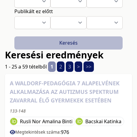
Publikált ez előtt
Keresés
Keresési eredmények
1 - 25 a 59 tételből
1
2
3
>
>>
A WALDORF-PEDAGÓGIA 7 ALAPELVÉNEK
ALKALMAZÁSA AZ AUTIZMUS SPEKTRUM
ZAVARRAL ÉLŐ GYERMEKEK ESETÉBEN
133-148
Rusli Nor Amalina Binti
Bacskai Katinka
976
Megtekintések száma: