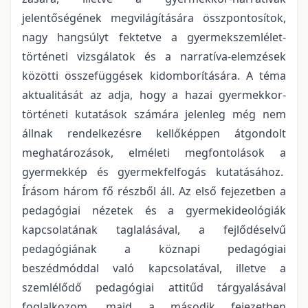
jelentőségének megvilágítására összpontosítok,
nagy hangsúlyt fektetve a gyermekszemlélet-
történeti vizsgálatok és a narratíva-elemzések
közötti összefüggések kidomborítására. A téma
aktualitását az adja, hogy a hazai gyermekkor-
történeti kutatások számára jelenleg még nem
állnak rendelkezésre kellőképpen átgondolt
meghatározások, elméleti megfontolások a
gyermekkép és gyermekfelfogás kutatásához.
Írásom három fő részből áll. Az első fejezetben a
pedagógiai nézetek és a gyermekideológiák
kapcsolatának taglalásával, a fejlődéselvű
pedagógiának a köznapi pedagógiai
beszédmóddal való kapcsolatával, illetve a
szemlélődő pedagógiai attitűd tárgyalásával
foglalkozom, majd a második fejezetben