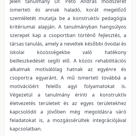
Jelen tanulmány Dr. Pető András módszerét
ismerteti és annak haladó, korát megelőző
szemléletét mutatja be a konstruktív pedagógia
kritériumai alapján. A tanulmányban hangsúlyos
szerepet kap a csoportban történő fejlesztés, a
társas tanulás, amely a neveltek későbbi óvodai és
iskolai közösségekbe való hatékony
beilleszkedését segíti elő. A közös rehabilitációs
alkalmak motiválólag hatnak az egyénre és
csoportra egyaránt. A mű ismerteti továbbá a
motivációért felelős agyi folyamatokat is.
Végezetül a tanulmány érinti a konstruktív
életvezetés területeit és az egyes területekhez
kapcsolódó a jövőben még megoldásra váró
feladatokat is, a mozgássérültek integrációjával
kapcsolatban.