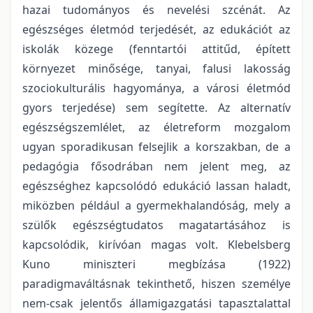
hazai tudományos és nevelési szcénát. Az
egészséges életmód terjedését, az edukációt az
iskolák közege (fenntartói attitűd, épített
környezet minősége, tanyai, falusi lakosság
szociokulturális hagyománya, a városi életmód
gyors terjedése) sem segítette. Az alternatív
egészségszemlélet, az életreform mozgalom
ugyan sporadikusan felsejlik a korszakban, de a
pedagógia fősodrában nem jelent meg, az
egészséghez kapcsolódó edukáció lassan haladt,
miközben például a gyermekhalandóság, mely a
szülők egészségtudatos magatartásához is
kapcsolódik, kirívóan magas volt. Klebelsberg
Kuno miniszteri megbízása (1922)
paradigmaváltásnak tekinthető, hiszen személye
nem-csak jelentős államigazgatási tapasztalattal