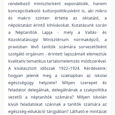
rendelkező miniszterként exponálódik, hanem
koncepcióalkotó kultúrpolitikusként is, aki mikro
és makro szinten értette az oktatást, a
népoktatást érintő kihívásokat. Kutatásunk során
a Néptanítók Lapja - mely a Vallás- és
Közoktatásügyi Minisztérium normaképző, a
praxisban lévő tanítók számára sorvezetőként
szolgáló orgánum - érintett lapszámait elemeztük
kvalitatív tematikus tartalomelemzés módszerével.
A kiválasztott időszak 1922–1924. Kérdéseink:
hogyan jelenik meg a szaklapban az iskolai
egészségügy helyzete? Milyen szerepet és
feladatot delegálnak, delegálnának a szakpolitika
vezetői a néptanítók számára? Milyen iskolán
kívüli feladatokat szánnak a tanítók számára az
egészség-edukáció tárgyában? Látható-e mintázat