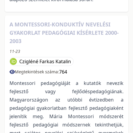
A MONTESSORI-KONDUKTÍV NEVELÉSI
GYAKORLAT PEDAGÓGIAI KÍSÉRLETE 2000-
2003
11-23
Czigléné Farkas Katalin
764
Megtekintések száma:
Montessori pedagógiáját a kutatók nevezik
fejlesztő vagy fejlődéspedagógiának.
Magyarországon az utóbbi évtizedben a
pedagógiai gyakorlatban fejlesztő pedagógiaként
jelenítik meg. Mária Montessori módszerét
fejlesztő pedagógiai módszernek tekinthetjük,
mert sajátos nevelési szükségletű gyermekek