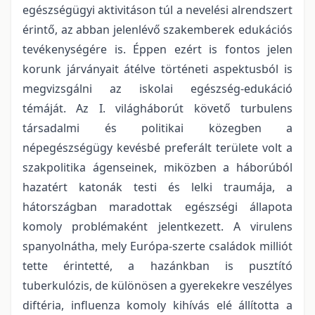
egészségügyi aktivitáson túl a nevelési alrendszert
érintő, az abban jelenlévő szakemberek edukációs
tevékenységére is. Éppen ezért is fontos jelen
korunk járványait átélve történeti aspektusból is
megvizsgálni az iskolai egészség-edukáció
témáját. Az I. világháborút követő turbulens
társadalmi és politikai közegben a
népegészségügy kevésbé preferált területe volt a
szakpolitika ágenseinek, miközben a háborúból
hazatért katonák testi és lelki traumája, a
hátországban maradottak egészségi állapota
komoly problémaként jelentkezett. A virulens
spanyolnátha, mely Európa-szerte családok milliót
tette érintetté, a hazánkban is pusztító
tuberkulózis, de különösen a gyerekekre veszélyes
diftéria, influenza komoly kihívás elé állította a