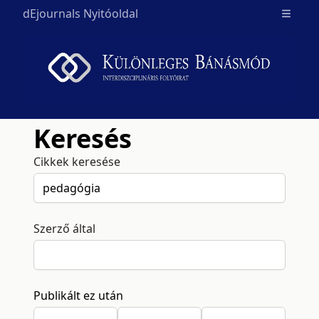
dEjournals Nyitóoldal
Open m
Keresés
Cikkek keresése
Szerző által
Publikált ez után