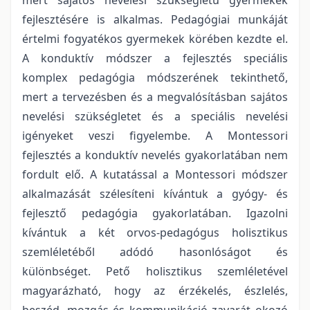
fejlesztésére is alkalmas. Pedagógiai munkáját
értelmi fogyatékos gyermekek körében kezdte el.
A konduktív módszer a fejlesztés speciális
komplex pedagógia módszerének tekinthető,
mert a tervezésben és a megvalósításban sajátos
nevelési szükségletet és a speciális nevelési
igényeket veszi figyelembe. A Montessori
fejlesztés a konduktív nevelés gyakorlatában nem
fordult elő. A kutatással a Montessori módszer
alkalmazását szélesíteni kívántuk a gyógy- és
fejlesztő pedagógia gyakorlatában. Igazolni
kívántuk a két orvos-pedagógus holisztikus
szemléletéből adódó hasonlóságot és
különbséget. Pető holisztikus szemléletével
magyarázható, hogy az érzékelés, észlelés,
beszéd, mozgás és kommunikáció zavarát okozó