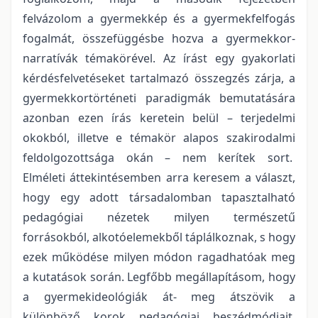
felvázolom a gyermekkép és a gyermekfelfogás
fogalmát, összefüggésbe hozva a gyermekkor-
narratívák témakörével. Az írást egy gyakorlati
kérdésfelvetéseket tartalmazó összegzés zárja, a
gyermekkortörténeti paradigmák bemutatására
azonban ezen írás keretein belül – terjedelmi
okokból, illetve e témakör alapos szakirodalmi
feldolgozottsága okán – nem kerítek sort.
Elméleti áttekintésemben arra keresem a választ,
hogy egy adott társadalomban tapasztalható
pedagógiai nézetek milyen természetű
forrásokból, alkotóelemekből táplálkoznak, s hogy
ezek működése milyen módon ragadhatóak meg
a kutatások során. Legfőbb megállapításom, hogy
a gyermekideológiák át- meg átszövik a
különböző korok pedagógiai beszédmódjait,