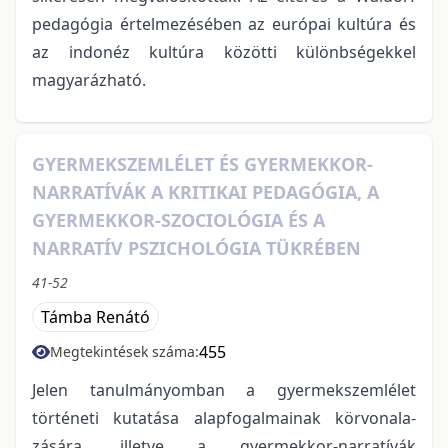
pedagógia értelmezésében az európai kultúra és
az indonéz kultúra közötti különbségekkel
magyarázható.
GYERMEKSZEMLÉLET ÉS GYERMEKKOR-
NARRATÍVÁK A KRITIKAI PEDAGÓGIA, A
GYERMEKKOR-SZOCIOLÓGIA ÉS A
NARRATÍV PSZICHOLÓGIA TÜKRÉBEN
41-52
Támba Renátó
455
Megtekintések száma:
Jelen tanulmányomban a gyermekszemlélet
történeti kutatása alapfogalmainak körvonala-
zására, illetve a gyermekkor-narratívák