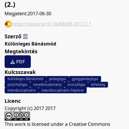
(2.)
Megjelent:
2017-06-30
https://doi.org/10.18458/KB.2017.2.1
Szerző
Különleges Bánásmód
Megtekintés
PDF
Kulcsszavak
Különleges Bánásmód
pedagógia
gyógypedagógia
pszichológia
neveléstudomány
szociológia
tehetség
interdiszciplináris
interdiszciplináris folyóirat
Licenc
Copyright (c) 2017 2017
This work is licensed under a
Creative Commons