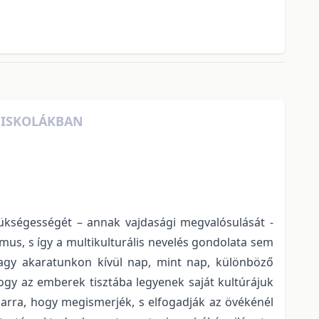
S ISKOLÁKBAN
zükségességét – annak vajdasági megvalósulását -
zmus, s így a multikulturális nevelés gondolata sem
vagy akaratunkon kívül nap, mint nap, különböző
ogy az emberek tisztába legyenek saját kultúrájuk
arra, hogy megismerjék, s elfogadják az övékénél