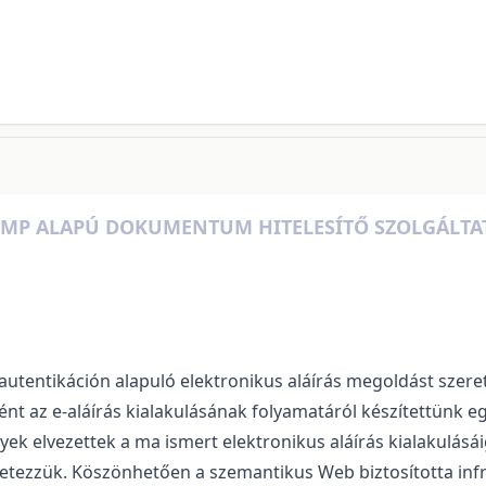
 XMP ALAPÚ DOKUMENTUM HITELESÍTŐ SZOLGÁLTA
entikáción alapuló elektronikus aláírás megoldást szeret
nt az e-aláírás kialakulásának folyamatáról készítettünk e
lyek elvezettek a ma ismert elektronikus aláírás kialakulás
szletezzük. Köszönhetően a szemantikus Web biztosította i