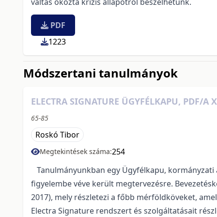
váltás okozta krízis állapotról beszélhetünk.
PDF
1223
Módszertani tanulmányok
ELECTRA SIGNATURE ÜGYFÉLKAPU, PDF/A
65-85
Roskó Tibor
254
Megtekintések száma:
Tanulmányunkban egy Ügyfélkapu, kormányzati aut
figyelembe véve került megtervezésre. Bevezetéské
2017), mely részletezi a főbb mérföldköveket, ame
Electra Signature rendszert és szolgáltatásait ré