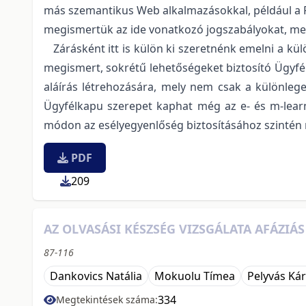
más szemantikus Web alkalmazásokkal, például a FO
megismertük az ide vonatkozó jogszabályokat, mel
Zárásként itt is külön ki szeretnénk emelni a kü
megismert, sokrétű lehetőségeket biztosító Ügyfé
aláírás létrehozására, mely nem csak a különle
Ügyfélkapu szerepet kaphat még az e- és m-learn
módon az esélyegyenlőség biztosításához szintén 
PDF
209
AZ OLVASÁSI KÉSZSÉG VIZSGÁLATA AFÁZIÁ
87-116
Dankovics Natália
Mokuolu Tímea
Pelyvás Kár
334
Megtekintések száma: