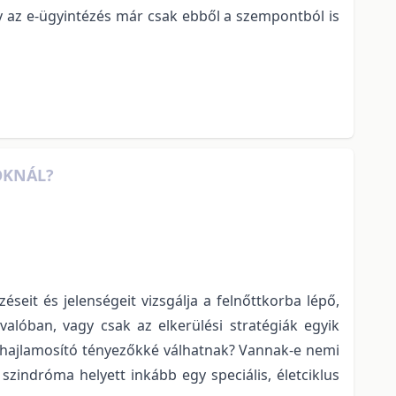
 az e-ügyintézés már csak ebből a szempontból is
LOKNÁL?
eit és jelenségeit vizsgálja a felnőttkorba lépő,
valóban, vagy csak az elkerülési stratégiák egyik
ik hajlamosító tényezőkké válhatnak? Vannak-e nemi
indróma helyett inkább egy speciális, életciklus