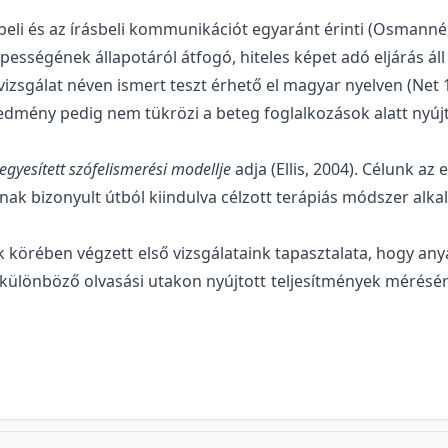
beli és az írásbeli kommunikációt egyaránt érinti (Osmanné,
épességének állapotáról átfogó, hiteles képet adó eljárás á
zsgálat néven ismert teszt érhető el magyar nyelven (Net 1)
mény pedig nem tükrözi a beteg foglalkozások alatt nyújtott
egyesített szófelismerési modellje
adja (Ellis, 2004). Célunk az
ak bizonyult útból kiindulva célzott terápiás módszer alka
körében végzett első vizsgálataink tapasztalata, hogy an
a különböző olvasási utakon nyújtott teljesítmények mérés