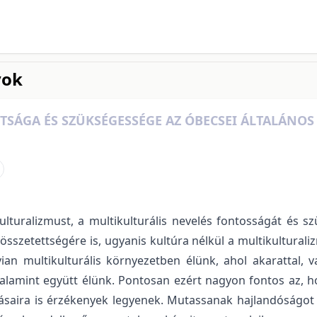
yok
TSÁGA ÉS SZÜKSÉGESSÉGE AZ ÓBECSEI ÁLTALÁNO
lturalizmust, a multikulturális nevelés fontosságát és s
sszetettségére is, ugyanis kultúra nélkül a multikulturali
 multikulturális környezetben élünk, ahol akarattal, 
valamint együtt élünk. Pontosan ezért nagyon fontos az, h
ásaira is érzékenyek legyenek. Mutassanak hajlandóságot 