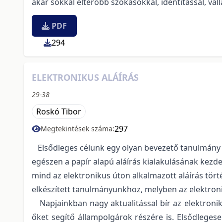
akár sokkal eltérőbb szokásokkal, identitással, v
PDF
294
ELEKTRONIKUS ALÁÍRÁS
29-38
Roskó Tibor
297
Megtekintések száma:
Elsődleges célunk egy olyan bevezető tanulmány el
egészen a papír alapú aláírás kialakulásának kezd
mind az elektronikus úton alkalmazott aláírás tört
elkészített tanulmányunkhoz, melyben az elektroni
Napjainkban nagy aktualitással bír az elektronik
őket segítő állampolgárok részére is. Elsődleges