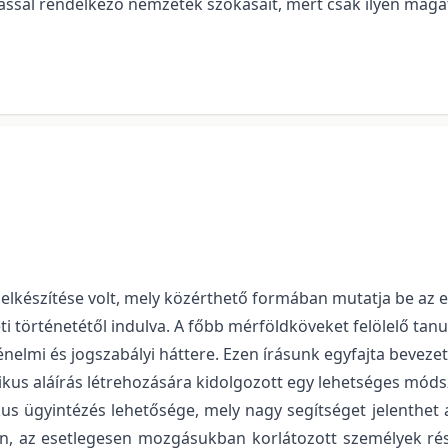
allással rendelkező nemzetek szokásait, mert csak ilyen mag
készítése volt, mely közérthető formában mutatja be az el
eti történetétől indulva. A főbb mérföldköveket felölelő t
énelmi és jogszabályi háttere. Ezen írásunk egyfajta beveze
kus aláírás létrehozására kidolgozott egy lehetséges móds
us ügyintézés lehetősége, mely nagy segítséget jelenthet
en, az esetlegesen mozgásukban korlátozott személyek rés