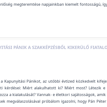
enlőség megteremtése napjainkban kiemelt fontosságú, így
NYITÁSI PÁNIK A SZAKKÉPZÉSBŐL KIKERÜLŐ FIATA
apunyitási Pánikot, az utóbbi évtized közkedvelt kifejezés
i kérdései: Miért alakulhatott ki? Miért most? Létezik e 
kozza a kialakulását? Vannak- e életkori sajátosságok, am
k megválaszolásával próbálom igazolni, hogy Pán Péter sz