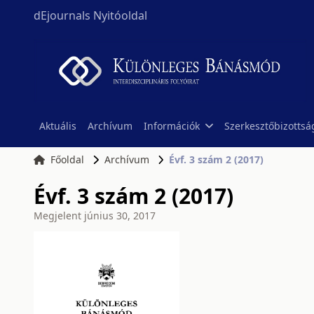
dEjournals Nyitóoldal
Aktuális
Archívum
Információk
Szerkesztőbizottsá
Főoldal
Archívum
Évf. 3 szám 2 (2017)
Évf. 3 szám 2 (2017)
Megjelent
június 30, 2017