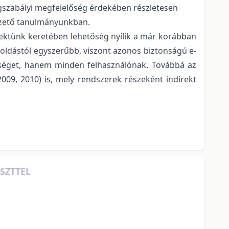
ogszabályi megfelelőség érdekében részletesen
ezető tanulmányunkban.
jektünk keretében lehetőség nyílik a már korábban
oldástól egyszerűbb, viszont azonos biztonságú e-
bséget, hanem minden felhasználónak. Továbbá az
09, 2010) is, mely rendszerek részeként indirekt
SZTTEL