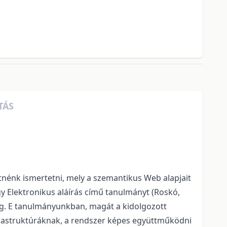
TÁS
nénk ismertetni, mely a szemantikus Web alapjait
gy Elektronikus aláírás című tanulmányt (Roskó,
áig. E tanulmányunkban, magát a kidolgozott
nfrastruktúráknak, a rendszer képes együttműködni