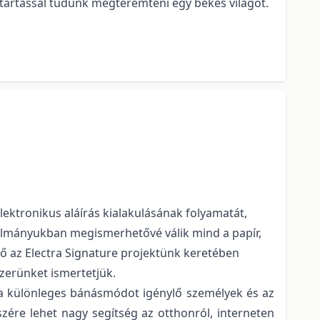
atartással tudunk megteremteni egy békés világot.
ektronikus aláírás kialakulásának folyamatát,
anulmányukban megismerhetővé válik mind a papír,
tő az Electra Signature projektünk keretében
zerünket ismertetjük.
 a különleges bánásmódot igénylő személyek és az
zére lehet nagy segítség az otthonról, interneten