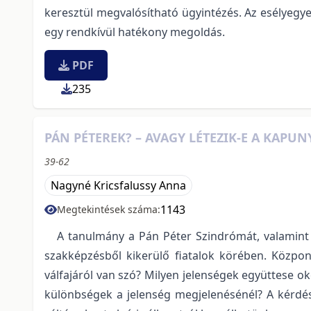
keresztül megvalósítható ügyintézés. Az esélyegy
egy rendkívül hatékony megoldás.
PDF
235
PÁN PÉTEREK? – AVAGY LÉTEZIK-E A KAPU
39-62
Nagyné Kricsfalussy Anna
1143
Megtekintések száma:
A tanulmány a Pán Péter Szindrómát, valamint a K
szakképzésből kikerülő fiatalok körében. Központ
válfajáról van szó? Milyen jelenségek együttese o
különbségek a jelenség megjelenésénél? A kérdése