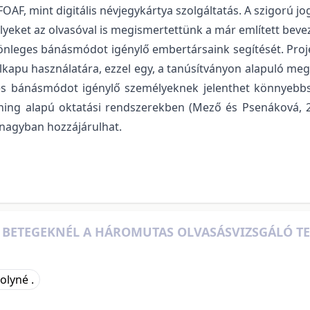
AF, mint digitális névjegykártya szolgáltatás. A szigorú j
yeket az olvasóval is megismertettünk a már említett bev
lönleges bánásmódot igénylő embertársaink segítését. Pro
lkapu használatára, ezzel egy, a tanúsítványon alapuló meg
ges bánásmódot igénylő személyeknek jelenthet könnyeb
ing alapú oktatási rendszerekben (Mező és Psenáková, 20
nagyban hozzájárulhat.
S BETEGEKNÉL A HÁROMUTAS OLVASÁSVIZSGÁLÓ TE
olyné .