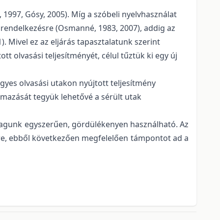
 1997, Gósy, 2005). Míg a szóbeli nyelvhasználat
ll rendelkezésre (Osmanné, 1983, 2007), addig az
. Mivel ez az eljárás tapasztalatunk szerint
 olvasási teljesítményét, célul tűztük ki egy új
 egyes olvasási utakon nyújtott teljesítmény
lmazását tegyük lehetővé a sérült utak
yagunk egyszerűen, gördülékenyen használható. Az
ére, ebből következően megfelelően támpontot ad a