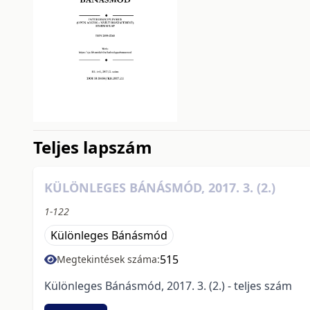
issue.tableOfContents6a7
Teljes lapszám
KÜLÖNLEGES BÁNÁSMÓD, 2017. 3. (2.)
1-122
Különleges Bánásmód
515
Megtekintések száma:
Különleges Bánásmód, 2017. 3. (2.) - teljes szám