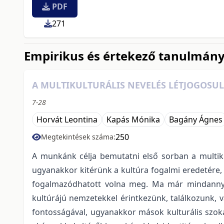
PDF
271
Empirikus és értekező tanulmán
A MULTIKULTURÁLIS NEVELÉS LÉTJOGOSUL
7-28
Horvát Leontina
Kapás Mónika
Bagány Ágnes
250
Megtekintések száma:
A munkánk célja bemutatni első sorban a multiku
ugyanakkor kitérünk a kultúra fogalmi eredetére, ö
fogalmazódhatott volna meg. Ma már mindannyian
kultúrájú nemzetekkel érintkezünk, találkozunk, 
fontosságával, ugyanakkor mások kulturális szok