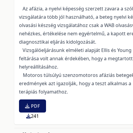
Az afázia, a nyelvi képesség szerzett zavara a szó
vizsgálatára több jól használható, a beteg nyelvi k
olvasási készség vizsgálatához csak a WAB olvasásvi
nehézkes, értékelése nem egyértelmű, a kapott ered
diagnosztikai eljárás kidolgozását.
Vizsgálóeljárásunk elméleti alapját Ellis és Young
feltárása volt annak érdekében, hogy a megtartottn
helyreállításához.
Motoros túlsúlyú szenzomotoros afáziás betegek 
eredmények azt igazolják, hogy a teszt alkalmas 
terápiás folyamathoz.
PDF
241