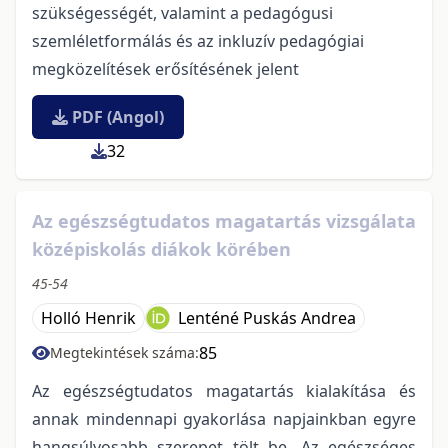
szükségességét, valamint a pedagógusi
szemléletformálás és az inkluzív pedagógiai
megközelítések erősítésének jelent
PDF (Angol)
32
Az egészségtudatos magatartás vizsgálata
középiskolás diákok körében
45-54
Holló Henrik
Lenténé Puskás Andrea
85
Megtekintések száma:
Az egészségtudatos magatartás kialakítása és
annak mindennapi gyakorlása napjainkban egyre
hangsúlyosabb szerepet tölt be. Az egészséges