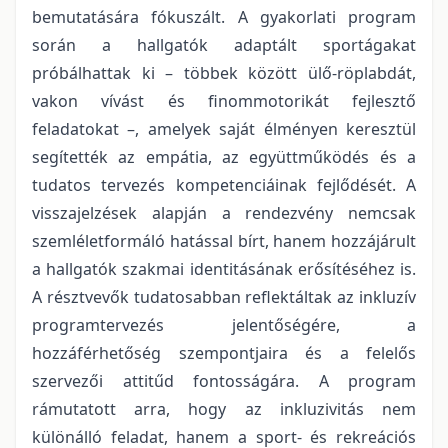
bemutatására fókuszált. A gyakorlati program
során a hallgatók adaptált sportágakat
próbálhattak ki – többek között ülő-röplabdát,
vakon vívást és finommotorikát fejlesztő
feladatokat –, amelyek saját élményen keresztül
segítették az empátia, az együttműködés és a
tudatos tervezés kompetenciáinak fejlődését. A
visszajelzések alapján a rendezvény nemcsak
szemléletformáló hatással bírt, hanem hozzájárult
a hallgatók szakmai identitásának erősítéséhez is.
A résztvevők tudatosabban reflektáltak az inkluzív
programtervezés jelentőségére, a
hozzáférhetőség szempontjaira és a felelős
szervezői attitűd fontosságára. A program
rámutatott arra, hogy az inkluzivitás nem
különálló feladat, hanem a sport- és rekreációs