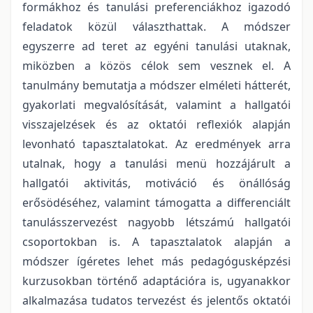
formákhoz és tanulási preferenciákhoz igazodó
feladatok közül választhattak. A módszer
egyszerre ad teret az egyéni tanulási utaknak,
miközben a közös célok sem vesznek el. A
tanulmány bemutatja a módszer elméleti hátterét,
gyakorlati megvalósítását, valamint a hallgatói
visszajelzések és az oktatói reflexiók alapján
levonható tapasztalatokat. Az eredmények arra
utalnak, hogy a tanulási menü hozzájárult a
hallgatói aktivitás, motiváció és önállóság
erősödéséhez, valamint támogatta a differenciált
tanulásszervezést nagyobb létszámú hallgatói
csoportokban is. A tapasztalatok alapján a
módszer ígéretes lehet más pedagógusképzési
kurzusokban történő adaptációra is, ugyanakkor
alkalmazása tudatos tervezést és jelentős oktatói