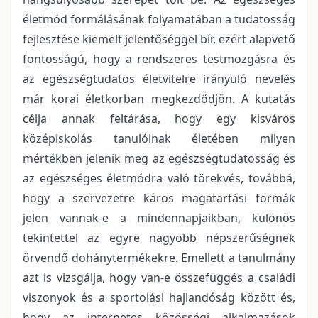
életmód formálásának folyamatában a tudatosság
fejlesztése kiemelt jelentőséggel bír, ezért alapvető
fontosságú, hogy a rendszeres testmozgásra és
az egészségtudatos életvitelre irányuló nevelés
már korai életkorban megkezdődjön. A kutatás
célja annak feltárása, hogy egy kisváros
középiskolás tanulóinak életében milyen
mértékben jelenik meg az egészségtudatosság és
az egészséges életmódra való törekvés, továbbá,
hogy a szervezetre káros magatartási formák
jelen vannak-e a mindennapjaikban, különös
tekintettel az egyre nagyobb népszerűségnek
örvendő dohánytermékekre. Emellett a tanulmány
azt is vizsgálja, hogy van-e összefüggés a családi
viszonyok és a sportolási hajlandóság között és,
hogy az internetes közösségi alkalmazások