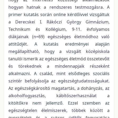
hogyan hatnak a rendszeres testmozgásra. A
primer kutatás során online kérdőívvel vizsgáltuk
a Derecskei I. Rákóczi György Gimnázium,
Technikum és Kollégium, 9-11. évfolyamos
diákjainak (n=69) egészséges életmódhoz való
attitűdjét. A kutatás eredményei alapján
megállapítható, hogy a vizsgált középiskola
tanulói ismerik az egészséges életmód összetevőit
és törekednek a mindennapjaik részeként
alkalmazni. A család, mint elsődleges szociális
szintér befolyásolja az egészségtudatosságukat.
Az egészségkárosító magatartás, a dohányzás, az
alkoholfogyasztás, kábítószerhasználat a
kitöltőkre nem jellemző. Ezzel szemben az
egészségtelen élelmiszerek, többek között a
gyorsételek és a cukros üdítők fogyasztása