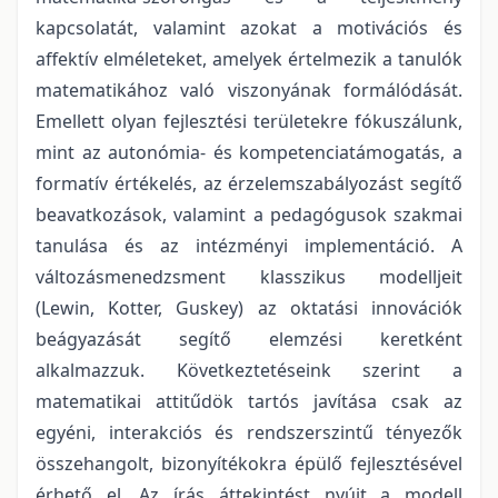
kapcsolatát, valamint azokat a motivációs és
affektív elméleteket, amelyek értelmezik a tanulók
matematikához való viszonyának formálódását.
Emellett olyan fejlesztési területekre fókuszálunk,
mint az autonómia- és kompetenciatámogatás, a
formatív értékelés, az érzelemszabályozást segítő
beavatkozások, valamint a pedagógusok szakmai
tanulása és az intézményi implementáció. A
változásmenedzsment klasszikus modelljeit
(Lewin, Kotter, Guskey) az oktatási innovációk
beágyazását segítő elemzési keretként
alkalmazzuk. Következtetéseink szerint a
matematikai attitűdök tartós javítása csak az
egyéni, interakciós és rendszerszintű tényezők
összehangolt, bizonyítékokra épülő fejlesztésével
érhető el. Az írás áttekintést nyújt a modell