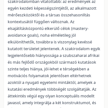
szakirodalomban vitatottabb: az eredmények az
egyén kezdeti képességszintjétől, az alkalmazott
mérőeszközöktől és a társas összehasonlítás
kontextusától függően változnak. Az
elsajátításközpontú elkerülő célok (mastery-
avoidance goals), noha elméletileg jól
elkülöníthetők, továbbra is viszonylag kevéssé
kutatott területet jelentenek. A szakirodalom egyik
legjelentősebb hiányossága a szubszaharai afrikai
és más fejlődő országokból származó kutatások
szinte teljes hiánya, jól-lehet e térségekben a
motivációs folyamatok jelentősen eltérhetnek
azoktól a nyugati egyetemi mintáktól, amelyek a
kutatási eredmények többségét szolgáltatják. Az
áttekintés végül egy olyan konceptuális modellt
javasol, amely integrálja a két konstruktumot, és