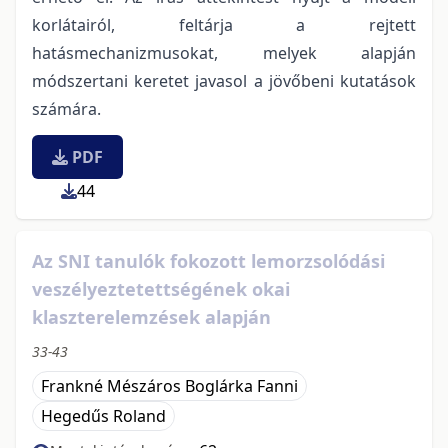
korlátairól, feltárja a rejtett
hatásmechanizmusokat, melyek alapján
módszertani keretet javasol a jövőbeni kutatások
számára.
PDF
44
Az SNI tanulók fokozott lemorzsolódási
veszélyeztetettségének okai
klaszterelemzések alapján
33-43
Frankné Mészáros Boglárka Fanni
Hegedűs Roland