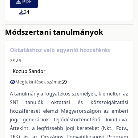
PDF
24
Módszertani tanulmányok
Oktatáshoz való egyenlő hozzáférés
73-86
Kozup Sándor
59
Megtekintések száma:
A tanulmány a fogyatékos személyek, kiemelten az
SNI tanulók oktatási és közszolgáltatási
hozzáférését elemzi Magyarországon az emberi
jogi generációk fejlődéstörténetéből kiindulva.
Áttekinti a legfrissebb jogi kereteket (Nkt., Fotv.,
TÉK) és az Országos Fogyatékosügyi Program