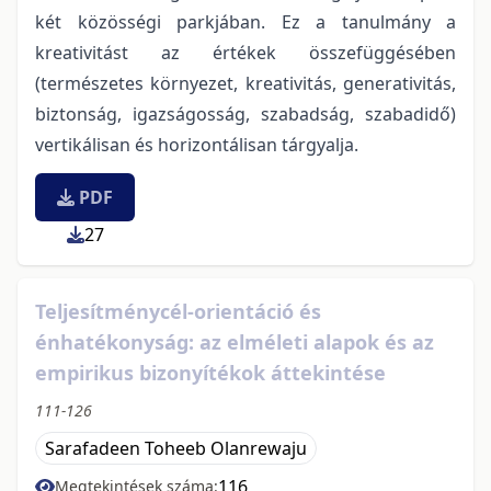
két közösségi parkjában. Ez a tanulmány a
kreativitást az értékek összefüggésében
(természetes környezet, kreativitás, generativitás,
biztonság, igazságosság, szabadság, szabadidő)
vertikálisan és horizontálisan tárgyalja.
PDF
27
Teljesítménycél-orientáció és
énhatékonyság: az elméleti alapok és az
empirikus bizonyítékok áttekintése
111-126
Sarafadeen Toheeb Olanrewaju
116
Megtekintések száma: