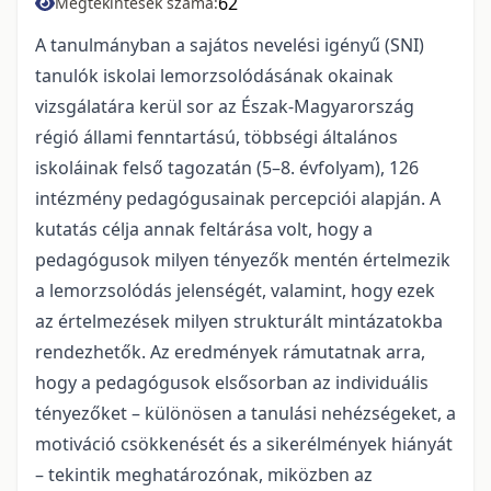
62
Megtekintések száma:
A tanulmányban a sajátos nevelési igényű (SNI)
tanulók iskolai lemorzsolódásának okainak
vizsgálatára kerül sor az Észak-Magyarország
régió állami fenntartású, többségi általános
iskoláinak felső tagozatán (5–8. évfolyam), 126
intézmény pedagógusainak percepciói alapján. A
kutatás célja annak feltárása volt, hogy a
pedagógusok milyen tényezők mentén értelmezik
a lemorzsolódás jelenségét, valamint, hogy ezek
az értelmezések milyen strukturált mintázatokba
rendezhetők. Az eredmények rámutatnak arra,
hogy a pedagógusok elsősorban az individuális
tényezőket – különösen a tanulási nehézségeket, a
motiváció csökkenését és a sikerélmények hiányát
– tekintik meghatározónak, miközben az