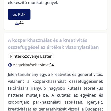
előkészítő munkát igényel.
PDF
44
A közparkhasználat és a kreativitás
összefüggései az értékek viszonylatában
Pintér-Szövényi Eszter
54
Megtekintések száma:
Jelen tanulmány egy, a kreativitás és generativitás,
valamint a közparkhasználat összefüggéseinek
feltárására irányuló nagyobb kutatás teoretikus
hátterét mutatja be. A kutatás az egyének és
csoportjaik parkhasználati szokásait, igényeit,
kreativitását és generativitását vizsgálja Budapest