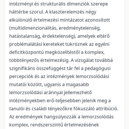
intézményi és strukturális dimenziók szerepe
háttérbe szorul. A klaszterelemzés négy
elkülönülő értelmezési mintázatot azonosított
(multidimenzionalitás, eredménytelenség,
hatástalanság, érdektelenség), amelyek eltérő
problémalátási kereteket tükröznek az egyéni
deficitközpontú megközelítéstől a komplex,
többtényezős értelmezésig. A vizsgálat továbbá
szignifikáns összefüggést tár fel a pedagógusi
percepciók és az intézmények lemorzsolódási
mutatói között, ugyanis a magasabb
lemorzsolódási aránnyal jellemezhető
intézményekben erő-teljesebben jelenik meg a
tanulói és családi tényezőkre fókuszáló attribúció.
Az eredmények hangsúlyozzák a lemorzsolódás
komplex, rendszerszintű értelmezésének