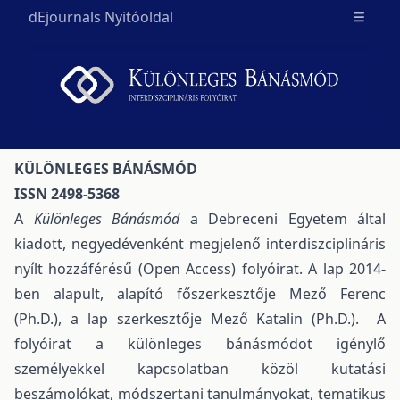
dEjournals Nyitóoldal
Open m
KÜLÖNLEGES BÁNÁSMÓD
ISSN 2498-5368
A
Különleges Bánásmód
a Debreceni Egyetem által
kiadott, negyedévenként megjelenő interdiszciplináris
nyílt hozzáférésű (Open Access) folyóirat. A lap 2014-
ben alapult, alapító főszerkesztője Mező Ferenc
(Ph.D.), a lap szerkesztője Mező Katalin (Ph.D.). A
folyóirat a különleges bánásmódot igénylő
személyekkel kapcsolatban közöl kutatási
beszámolókat, módszertani tanulmányokat, tematikus