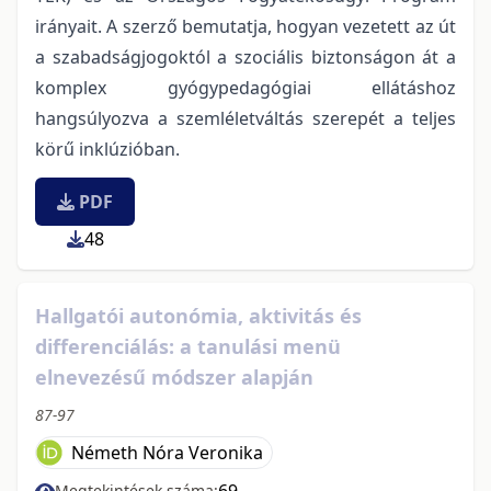
irányait. A szerző bemutatja, hogyan vezetett az út
a szabadságjogoktól a szociális biztonságon át a
komplex gyógypedagógiai ellátáshoz
hangsúlyozva a szemléletváltás szerepét a teljes
körű inklúzióban.
PDF
48
Hallgatói autonómia, aktivitás és
differenciálás: a tanulási menü
elnevezésű módszer alapján
87-97
Németh Nóra Veronika
69
Megtekintések száma: