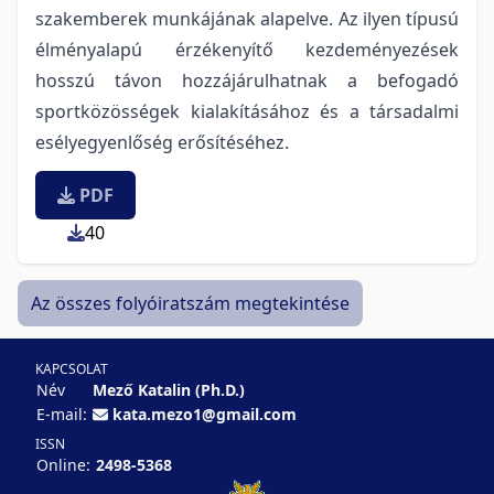
szakemberek munkájának alapelve. Az ilyen típusú
élményalapú érzékenyítő kezdeményezések
hosszú távon hozzájárulhatnak a befogadó
sportközösségek kialakításához és a társadalmi
esélyegyenlőség erősítéséhez.
PDF
40
Az összes folyóiratszám megtekintése
KAPCSOLAT
Név
Mező Katalin (Ph.D.)
E-mail:
kata.mezo1@gmail.com
ISSN
Online:
2498-5368