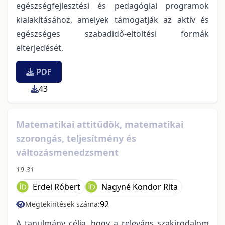
egészségfejlesztési és pedagógiai programok
kialakításához, amelyek támogatják az aktív és
egészséges szabadidő-eltöltési formák
elterjedését.
PDF
43
Matematikai attitűdök, matematikai
szorongás, teljesítmény és
változásmenedzsment
19-31
Erdei Róbert
Nagyné Kondor Rita
92
Megtekintések száma:
A tanulmány célja, hogy a releváns szakirodalom