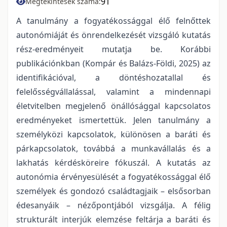
91
Megtekintések száma:
A tanulmány a fogyatékossággal élő felnőttek
autonómiáját és önrendelkezését vizsgáló kutatás
rész-eredményeit mutatja be. Korábbi
publikációnkban (Kompár és Balázs-Földi, 2025) az
identifikációval, a döntéshozatallal és
felelősségvállalással, valamint a mindennapi
életvitelben megjelenő önállósággal kapcsolatos
eredményeket ismertettük. Jelen tanulmány a
személyközi kapcsolatok, különösen a baráti és
párkapcsolatok, továbbá a munkavállalás és a
lakhatás kérdésköreire fókuszál. A kutatás az
autonómia érvényesülését a fogyatékossággal élő
személyek és gondozó családtagjaik – elsősorban
édesanyáik – nézőpontjából vizsgálja. A félig
strukturált interjúk elemzése feltárja a baráti és