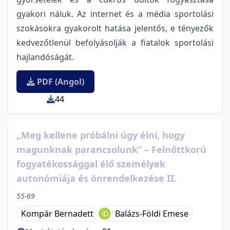
gyakori náluk. Az internet és a média sportolási
szokásokra gyakorolt hatása jelentős, e tényezők
kedvezőtlenül befolyásolják a fiatalok sportolási
hajlandóságát.
PDF (Angol)
44
„Meg kellene próbálni úgy élni, hogy
magunknak parancsolunk” – Felnőttkorú
fogyatékossággal élő személyek
autonómiája és önrendelkezése II.
55-69
Kompár Bernadett
Balázs-Földi Emese