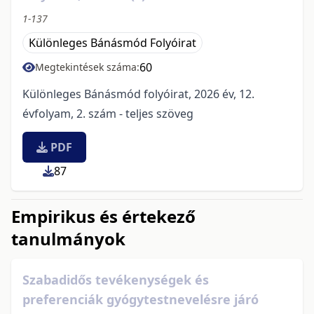
1-137
Különleges Bánásmód Folyóirat
60
Megtekintések száma:
Különleges Bánásmód folyóirat, 2026 év, 12.
évfolyam, 2. szám - teljes szöveg
PDF
87
Empirikus és értekező
tanulmányok
Szabadidős tevékenységek és
preferenciák gyógytestnevelésre járó