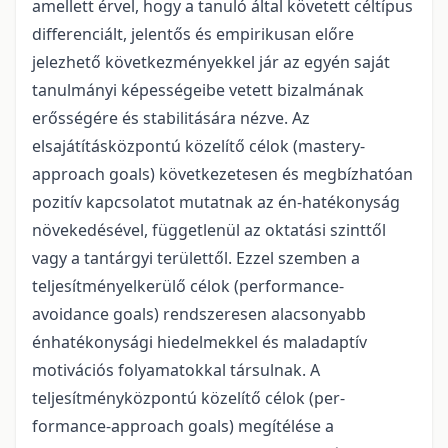
amellett érvel, hogy a tanuló által követett céltípus
differenciált, jelentős és empirikusan előre
jelezhető következményekkel jár az egyén saját
tanulmányi képességeibe vetett bizalmának
erősségére és stabilitására nézve. Az
elsajátításközpontú közelítő célok (mastery-
approach goals) következetesen és megbízhatóan
pozitív kapcsolatot mutatnak az én-hatékonyság
növekedésével, függetlenül az oktatási szinttől
vagy a tantárgyi területtől. Ezzel szemben a
teljesítményelkerülő célok (performance-
avoidance goals) rendszeresen alacsonyabb
énhatékonysági hiedelmekkel és maladaptív
motivációs folyamatokkal társulnak. A
teljesítményközpontú közelítő célok (per-
formance-approach goals) megítélése a