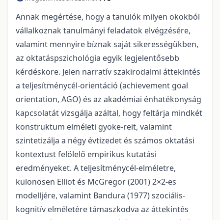
Annak megértése, hogy a tanulók milyen okokból
vállalkoznak tanulmányi feladatok elvégzésére,
valamint mennyire bíznak saját sikerességükben,
az oktatáspszichológia egyik legjelentősebb
kérdésköre. Jelen narratív szakirodalmi áttekintés
a teljesítménycél-orientáció (achievement goal
orientation, AGO) és az akadémiai énhatékonyság
kapcsolatát vizsgálja azáltal, hogy feltárja mindkét
konstruktum elméleti gyöke-reit, valamint
szintetizálja a négy évtizedet és számos oktatási
kontextust felölelő empirikus kutatási
eredményeket. A teljesítménycél-elméletre,
különösen Elliot és McGregor (2001) 2×2-es
modelljére, valamint Bandura (1977) szociális-
kognitív elméletére támaszkodva az áttekintés