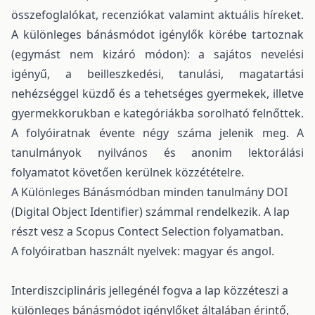
összefoglalókat, recenziókat valamint aktuális híreket.
A különleges bánásmódot igénylők körébe tartoznak
(egymást nem kizáró módon): a sajátos nevelési
igényű, a beilleszkedési, tanulási, magatartási
nehézséggel küzdő és a tehetséges gyermekek, illetve
gyermekkorukban e kategóriákba sorolható felnőttek.
A folyóiratnak évente négy száma jelenik meg. A
tanulmányok nyilvános és anonim lektorálási
folyamatot követően kerülnek közzétételre.
A Különleges Bánásmódban minden tanulmány DOI
(Digital Object Identifier) számmal rendelkezik. A lap
részt vesz a Scopus Contect Selection folyamatban.
A folyóiratban használt nyelvek: magyar és angol.
Interdiszciplináris jellegénél fogva a lap közzéteszi a
különleges bánásmódot igénylőket általában érintő,