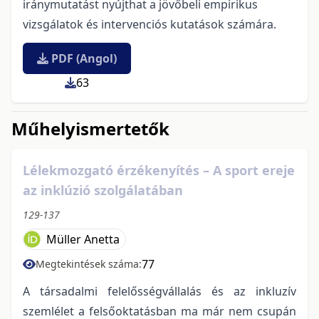
iránymutatást nyújthat a jövőbeli empirikus
vizsgálatok és intervenciós kutatások számára.
PDF (Angol)
63
Műhelyismertetők
Lélekmozgató érzékenyítés – A sport ereje
az inklúzió szolgálatában
129-137
Müller Anetta
77
Megtekintések száma:
A társadalmi felelősségvállalás és az inkluzív
szemlélet a felsőoktatásban ma már nem csupán