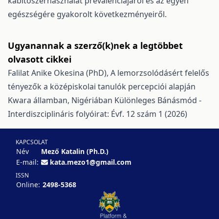
kábítószerhasználat prevalenciájáról és az egyén
egészségére gyakorolt következményeiről.
Ugyanannak a szerző(k)nek a legtöbbet
olvasott cikkei
Falilat Anike Okesina (PhD),
A lemorzsolódásért felelős
tényezők a középiskolai tanulók percepciói alapján
Kwara államban, Nigériában
Különleges Bánásmód -
Interdiszciplináris folyóirat: Évf. 12 szám 1 (2026)
KAPCSOLAT
Név
Mező Katalin (Ph.D.)
E-mail:
kata.mezo1@gmail.com
ISSN
Online:
2498-5368