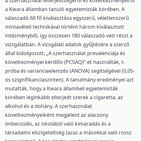
a szerhasználat elterjedtségéről és következményeiről
a Kwara államban tanuló egyetemisták körében. A
válaszadó 60 fő kiválasztása egyszerű, véletlenszerű
mintavételi technikával történt három kiválasztott
intézményből, így összesen 180 válaszadó vett részt a
vizsgálatban. A vizsgálati adatok gyűjtésére a szerző
által kidolgozott, „A szerhasználat prevalenciája és
következményei kérdőív (PCSAQ)”-et használták, t-
próba és varianciaelemzés (ANOVA) segítségével (0,05-
ös szignifikanciaszinten). A tanulmány eredményei azt
mutatták, hogy a Kwara állambeli egyetemisták
körében leginkább elterjedt szerek a cigaretta, az
alkohol és a dohány. A szerhasználat
következményeiként megjelent az alacsony
önbecsülés, az iskolából való kimaradás és a
társadalmi elszigeteltség (azaz a másokkal való rossz