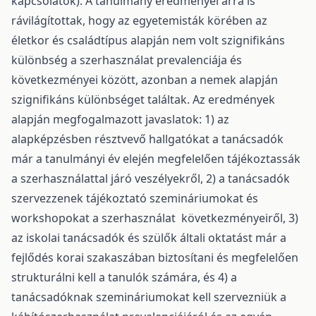
kapcsolatok). A tanulmány eredményei arra is
rávilágítottak, hogy az egyetemisták körében az
életkor és családtípus alapján nem volt szignifikáns
különbség a szerhasználat prevalenciája és
következményei között, azonban a nemek alapján
szignifikáns különbséget találtak. Az eredmények
alapján megfogalmazott javaslatok: 1) az
alapképzésben résztvevő hallgatókat a tanácsadók
már a tanulmányi év elején megfelelően tájékoztassák
a szerhasználattal járó veszélyekről, 2) a tanácsadók
szervezzenek tájékoztató szemináriumokat és
workshopokat a szerhasználat következményeiről, 3)
az iskolai tanácsadók és szülők általi oktatást már a
fejlődés korai szakaszában biztosítani és megfelelően
strukturálni kell a tanulók számára, és 4) a
tanácsadóknak szemináriumokat kell szervezniük a