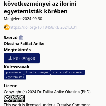
következményei az ilorini
egyetemisták körében
Megjelent:
2024-09-30
https://doi.org/10.18458/KB.2024.3.31
Szerző
Okesina Falilat Anike
Megtekintés
PDF (Angol)
Kulcsszavak
prevalencia
következmények
szerrel való visszaélés
egyetemisták
Licenc
Copyright (c) 2024 Dr. Falilat Anike Okesina (PhD)
This work is licensed under a
Creative Commons