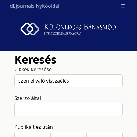
dEjournals Nyitóoldal
Open m
Keresés
Cikkek keresése
Szerző által
Publikált ez után