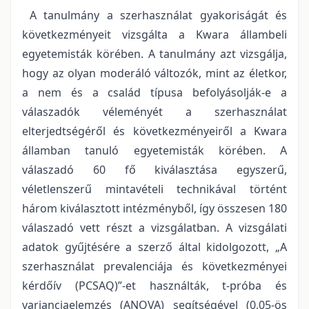
A tanulmány a szerhasználat gyakoriságát és
következményeit vizsgálta a Kwara állambeli
egyetemisták körében. A tanulmány azt vizsgálja,
hogy az olyan moderáló változók, mint az életkor,
a nem és a család típusa befolyásolják-e a
válaszadók véleményét a szerhasználat
elterjedtségéről és következményeiről a Kwara
államban tanuló egyetemisták körében. A
válaszadó 60 fő kiválasztása egyszerű,
véletlenszerű mintavételi technikával történt
három kiválasztott intézményből, így összesen 180
válaszadó vett részt a vizsgálatban. A vizsgálati
adatok gyűjtésére a szerző által kidolgozott, „A
szerhasználat prevalenciája és következményei
kérdőív (PCSAQ)”-et használták, t-próba és
varianciaelemzés (ANOVA) segítségével (0,05-ös