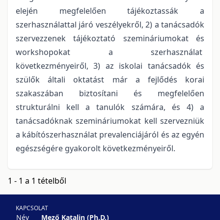
elején megfelelően tájékoztassák a
szerhasználattal járó veszélyekről, 2) a tanácsadók
szervezzenek tájékoztató szemináriumokat és
workshopokat a szerhasználat
következményeiről, 3) az iskolai tanácsadók és
szülők általi oktatást már a fejlődés korai
szakaszában biztosítani és megfelelően
strukturálni kell a tanulók számára, és 4) a
tanácsadóknak szemináriumokat kell szervezniük
a kábítószerhasználat prevalenciájáról és az egyén
egészségére gyakorolt következményeiről.
1 - 1 a 1 tételből
KAPCSOLAT
Név
Mező Katalin (Ph.D.)