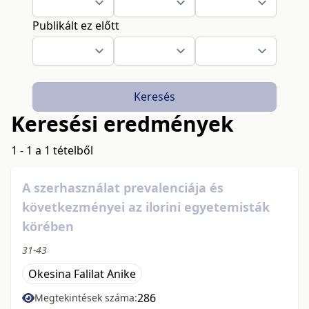
Publikált ez előtt
Keresés
Keresési eredmények
1 - 1 a 1 tételből
A szerhasználat prevalenciája és
következményei az ilorini egyetemisták
körében
31-43
Okesina Falilat Anike
286
Megtekintések száma: