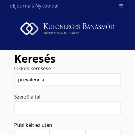
dEjournals Nyitóoldal
Open m
Keresés
Cikkek keresése
Szerző által
Publikált ez után