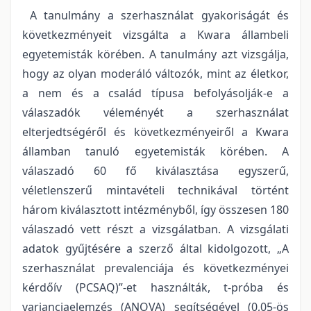
A tanulmány a szerhasználat gyakoriságát és
következményeit vizsgálta a Kwara állambeli
egyetemisták körében. A tanulmány azt vizsgálja,
hogy az olyan moderáló változók, mint az életkor,
a nem és a család típusa befolyásolják-e a
válaszadók véleményét a szerhasználat
elterjedtségéről és következményeiről a Kwara
államban tanuló egyetemisták körében. A
válaszadó 60 fő kiválasztása egyszerű,
véletlenszerű mintavételi technikával történt
három kiválasztott intézményből, így összesen 180
válaszadó vett részt a vizsgálatban. A vizsgálati
adatok gyűjtésére a szerző által kidolgozott, „A
szerhasználat prevalenciája és következményei
kérdőív (PCSAQ)”-et használták, t-próba és
varianciaelemzés (ANOVA) segítségével (0,05-ös