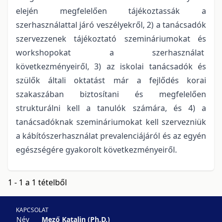
elején megfelelően tájékoztassák a
szerhasználattal járó veszélyekről, 2) a tanácsadók
szervezzenek tájékoztató szemináriumokat és
workshopokat a szerhasználat
következményeiről, 3) az iskolai tanácsadók és
szülők általi oktatást már a fejlődés korai
szakaszában biztosítani és megfelelően
strukturálni kell a tanulók számára, és 4) a
tanácsadóknak szemináriumokat kell szervezniük
a kábítószerhasználat prevalenciájáról és az egyén
egészségére gyakorolt következményeiről.
1 - 1 a 1 tételből
KAPCSOLAT
Név
Mező Katalin (Ph.D.)