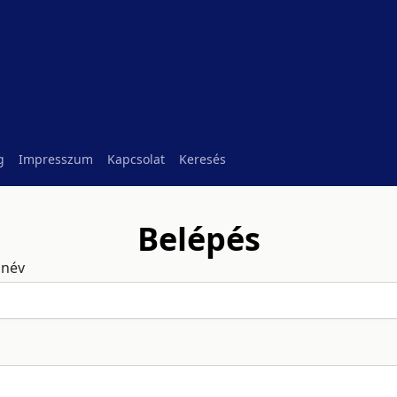
g
Impresszum
Kapcsolat
Keresés
Belépés
ónév