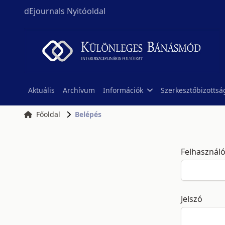
dEjournals Nyitóoldal
Aktuális
Archívum
Információk
Szerkesztőbizottsá
Főoldal
Belépés
Felhasznál
Jelszó