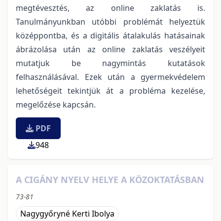
megtévesztés, az online zaklatás is.
Tanulmányunkban utóbbi problémát helyeztük
középpontba, és a digitális átalakulás hatásainak
ábrázolása után az online zaklatás veszélyeit
mutatjuk be nagymintás kutatások
felhasználásával. Ezek után a gyermekvédelem
lehetőségeit tekintjük át a probléma kezelése,
megelőzése kapcsán.
PDF
948
A CIGÁNY NYELV HELYE A KÖZOKTATÁSBAN
73-81
Nagygyőryné Kerti Ibolya