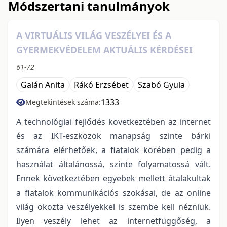
Módszertani tanulmányok
A VIRTUÁLIS VILÁG VESZÉLYEI ÉS A
GYERMEKVÉDELEM AKTUÁLIS KÉRDÉSEI
61-72
Galán Anita
Rákó Erzsébet
Szabó Gyula
1333
Megtekintések száma:
A technológiai fejlődés következtében az internet
és az IKT-eszközök manapság szinte bárki
számára elérhetőek, a fiatalok körében pedig a
használat általánossá, szinte folyamatossá vált.
Ennek következtében egyebek mellett átalakultak
a fiatalok kommunikációs szokásai, de az online
világ okozta veszélyekkel is szembe kell nézniük.
Ilyen veszély lehet az internetfüggőség, a