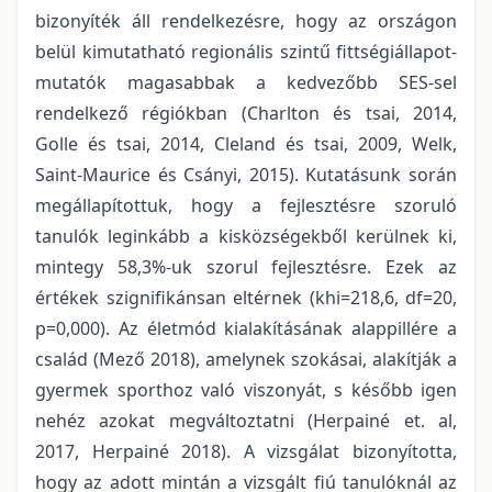
bizonyíték áll rendelkezésre, hogy az országon
belül kimutatható regionális szintű fittségiállapot-
mutatók magasabbak a kedvezőbb SES-sel
rendelkező régiókban (Charlton és tsai, 2014,
Golle és tsai, 2014, Cleland és tsai, 2009, Welk,
Saint-Maurice és Csányi, 2015). Kutatásunk során
megállapítottuk, hogy a fejlesztésre szoruló
tanulók leginkább a kisközségekből kerülnek ki,
mintegy 58,3%-uk szorul fejlesztésre. Ezek az
értékek szignifikánsan eltérnek (khi=218,6, df=20,
p=0,000). Az életmód kialakításának alappillére a
család (Mező 2018), amelynek szokásai, alakítják a
gyermek sporthoz való viszonyát, s később igen
nehéz azokat megváltoztatni (Herpainé et. al,
2017, Herpainé 2018). A vizsgálat bizonyította,
hogy az adott mintán a vizsgált fiú tanulóknál az