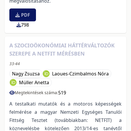
megvalósításához.
PDF
798
A SZOCIOÖKONÓMIAI HÁTTÉRVÁLTOZÓK
SZEREPE A NETFIT MÉRÉSBEN
33-44
Nagy Zsuzsa
Laoues-Czimbalmos Nóra
Müller Anetta
519
Megtekintések száma:
A testalkati mutatók és a motoros képességek
felmérése a magyar Nemzeti Egységes Tanulói
Fittség Tesztet (továbbiakban: NETFIT) a
köznevelésbe kötelezően 2013/14-es tanévtől