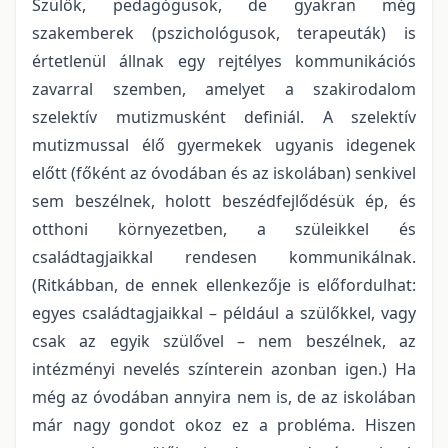
Szülők, pedagógusok, de gyakran még
szakemberek (pszichológusok, terapeuták) is
értetlenül állnak egy rejtélyes kommunikációs
zavarral szemben, amelyet a szakirodalom
szelektív mutizmusként definiál. A szelektív
mutizmussal élő gyermekek ugyanis idegenek
előtt (főként az óvodában és az iskolában) senkivel
sem beszélnek, holott beszédfejlődésük ép, és
otthoni környezetben, a szüleikkel és
családtagjaikkal rendesen kommunikálnak.
(Ritkábban, de ennek ellenkezője is előfordulhat:
egyes családtagjaikkal – például a szülőkkel, vagy
csak az egyik szülővel – nem beszélnek, az
intézményi nevelés színterein azonban igen.) Ha
még az óvodában annyira nem is, de az iskolában
már nagy gondot okoz ez a probléma. Hiszen