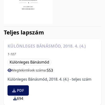
issue.tableOfContents6a763
Teljes lapszám
KÜLÖNLEGES BÁNÁSMÓD, 2018. 4. (4.)
1-107
Különleges Bánásmód
553
Megtekintések száma:
Különleges Bánásmód, 2018. 4. (4.) - teljes szám
PDF
694