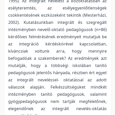
1995). Az integrált nevelést a közoktatásban az
esélyteremtés, az esélyegyenlőtlenségek
csökkentésének eszközeként tekintik (Mesterházi,
2002). Kutatásunkban integrált és szegregált
intézményben nevelő-oktató pedagógusok (n=86)
kérdőíves felmérésének eredményeit mutatjuk be
az integráció kérdéskörével kapcsolatban,
kíváncsiak voltunk arra, hogy mennyire
befogadóak a szakemberek? Az eredmények azt
mutatják, hogy a többségi iskolában tanító
pedagógusok jelentős hányada, részben ért egyet
az integrált neveléssel- oktatással az adott
válaszok alapján. Felkészültségüket mindkét
intézményben tanító pedagógusok, valamint
gyógypedagógusok nem tartják megfelelőnek,
elegendőnek az integrált nevelés-oktatás