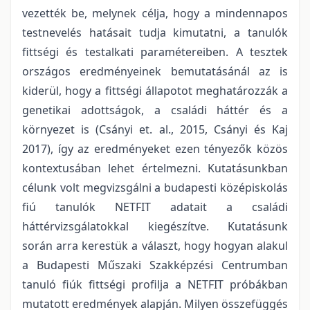
vezették be, melynek célja, hogy a mindennapos
testnevelés hatásait tudja kimutatni, a tanulók
fittségi és testalkati paramétereiben. A tesztek
országos eredményeinek bemutatásánál az is
kiderül, hogy a fittségi állapotot meghatározzák a
genetikai adottságok, a családi háttér és a
környezet is (Csányi et. al., 2015, Csányi és Kaj
2017), így az eredményeket ezen tényezők közös
kontextusában lehet értelmezni. Kutatásunkban
célunk volt megvizsgálni a budapesti középiskolás
fiú tanulók NETFIT adatait a családi
háttérvizsgálatokkal kiegészítve. Kutatásunk
során arra kerestük a választ, hogy hogyan alakul
a Budapesti Műszaki Szakképzési Centrumban
tanuló fiúk fittségi profilja a NETFIT próbákban
mutatott eredmények alapján. Milyen összefüggés