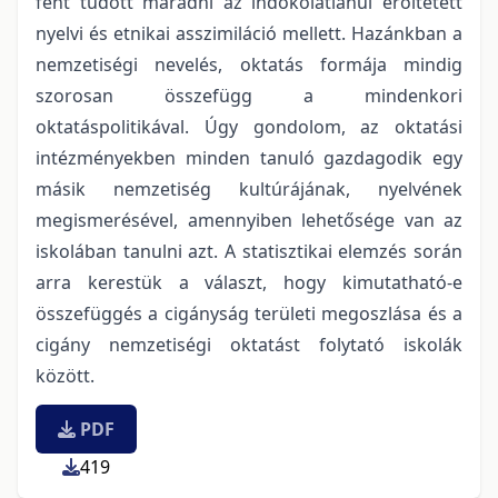
fent tudott maradni az indokolatlanul erőltetett
nyelvi és etnikai asszimiláció mellett. Hazánkban a
nemzetiségi nevelés, oktatás formája mindig
szorosan összefügg a mindenkori
oktatáspolitikával. Úgy gondolom, az oktatási
intézményekben minden tanuló gazdagodik egy
másik nemzetiség kultúrájának, nyelvének
megismerésével, amennyiben lehetősége van az
iskolában tanulni azt. A statisztikai elemzés során
arra kerestük a választ, hogy kimutatható-e
összefüggés a cigányság területi megoszlása és a
cigány nemzetiségi oktatást folytató iskolák
között.
PDF
419