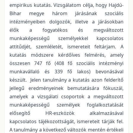
empirikus kutatás. Vizsgálatom célja, hogy Hajdú-
Bihar megye három járásának szociális
intézményeiben dolgozók, illetve a járásokban
élők a fogyatékos és megváltozott
munkaképességű személyekkel kapcsolatos
attitűdjét, szemléletét, ismereteit feltárjam. A
kutatás módszere kérdőíves felmérés, amely
összesen 747 fő (408 fő szociális intézményi
munkavállaló és 339 fő lakos) bevonásával
készült. Jelen tanulmány a kutatás azon felderítő
jellegű eredményeinek bemutatására fókuszál,
amelyek a vizsgálati csoportok a megváltozott
munkaképességű személyek foglalkoztatását
elősegítő HR-eszközök alkalmazásával
kapcsolatos tájékozottságát, ismereteit tárják fel.
A tanulmány a következő változók mentén értékeli