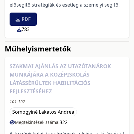
elősegítő stratégiák és esetleg a személyi segítő.
PDF
783
Műhelyismertetők
SZAKMAI AJÁNLÁS AZ UTAZÓTANÁROK
MUNKÁJÁRA A KÖZÉPISKOLÁS
LÁTÁSSÉRÜLTEK HABILITÁCIÓS
FEJLESZTÉSÉHEZ
101-107
Somogyiné Lakatos Andrea
322
Megtekintések száma:
A középiskolai tanulmányok elején a látássérült