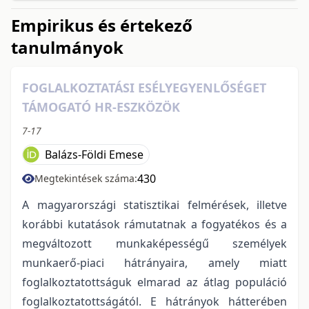
Empirikus és értekező
tanulmányok
FOGLALKOZTATÁSI ESÉLYEGYENLŐSÉGET
TÁMOGATÓ HR-ESZKÖZÖK
7-17
Balázs-Földi Emese
430
Megtekintések száma:
A magyarországi statisztikai felmérések, illetve
korábbi kutatások rámutatnak a fogyatékos és a
megváltozott munkaképességű személyek
munkaerő-piaci hátrányaira, amely miatt
foglalkoztatottságuk elmarad az átlag populáció
foglalkoztatottságától. E hátrányok hátterében