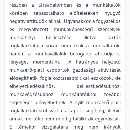
részben a társadalomban és a munkáltatók
körében tapasztalható előítéleteken nyugvó
negatív attitűdök állnak. Ugyanakkor a fogyatékos
és megváltozott munkaképességű személyek
munkahelyi beillesztése, illetve tartós
foglalkoztatása során nem csak a munkáltatók,
hanem a munkavállalók befogadó attitűdje is
lényeges momentum. A hátrányos helyzetű
munkaerő-piaci csoportok gazdasági aktivitását
elősegíthetik foglalkoztatáspolitikai eszközök, de
elhelyezkedésükhöz, beilleszkedésükhöz,
munkavégzésükhöz munkáltatóiktól további
segítséget igényelhetnek. A nyílt munkaerő-piaci
foglalkoztatóktól várt és kapott segítség, illetve
annak mértéke nem mindig találkozik egymással.
E témakör vizsgálatára még nem irányult