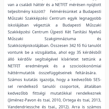
van a családi háttér és a NETFIT mérésen nyújtott
teljesítmény között? Felmérésünket a Budapesti
Műszaki Szakképzési Centrum egyik legnagyobb
iskolájában végeztük a Budapesti Műszaki
Szakképzési Centrum Újpesti Két Tanítási Nyelvű
Műszaki Szakgimnáziuma és
Szakközépiskolájában. Összesen 342 fő fiú tanulót
vontunk be a vizsgálatba, ahol egy 35 kérdésből
álló kérdőív segítségével kísérletet tettünk a
NETFIT eredmények és a szocioökonómiai
háttérmutatók összefüggéseinek feltárására.
Számos kutatás igazolja, hogy a kedvezőbb SES-
sel rendelkező tanulói csoportok, általában
kedvezőbb fittségi mutatókkal rendelkeznek
(Jiménez-Pavon és tsai, 2010, Ortega és tsai, 2013,
Vandendriessche és tsai., 2012). Arra is számos