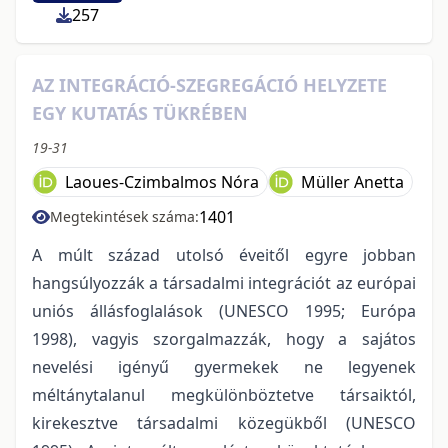
257
AZ INTEGRÁCIÓ-SZEGREGÁCIÓ HELYZETE
EGY KUTATÁS TÜKRÉBEN
19-31
Laoues-Czimbalmos Nóra
Müller Anetta
1401
Megtekintések száma:
A múlt század utolsó éveitől egyre jobban
hangsúlyozzák a társadalmi integrációt az európai
uniós állásfoglalások (UNESCO 1995; Európa
1998), vagyis szorgalmazzák, hogy a sajátos
nevelési igényű gyermekek ne legyenek
méltánytalanul megkülönböztetve társaiktól,
kirekesztve társadalmi közegükből (UNESCO