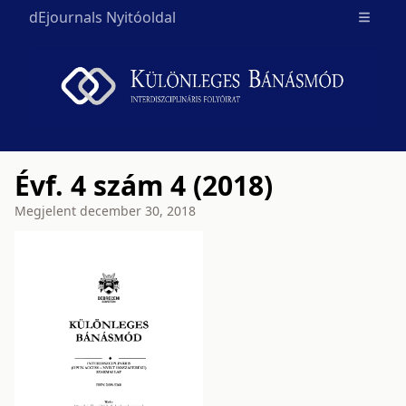
dEjournals Nyitóoldal
Open m
Évf. 4 szám 4 (2018)
Megjelent
december 30, 2018