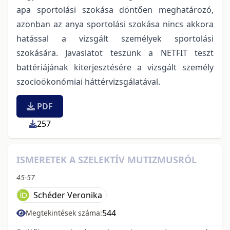
apa sportolási szokása döntően meghatározó,
azonban az anya sportolási szokása nincs akkora
hatással a vizsgált személyek sportolási
szokására. Javaslatot teszünk a NETFIT teszt
battériájának kiterjesztésére a vizsgált személy
szocioökonómiai háttérvizsgálatával.
PDF
257
ISMERETEK A SZELEKTÍV MUTIZMUSRÓL
45-57
Schéder Veronika
544
Megtekintések száma: