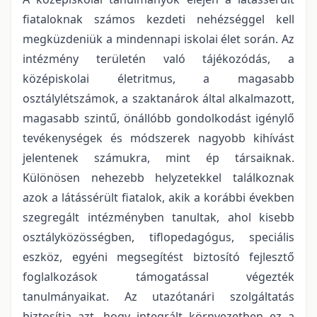
fiataloknak számos kezdeti nehézséggel kell
megküzdeniük a mindennapi iskolai élet során. Az
intézmény területén való tájékozódás, a
középiskolai életritmus, a magasabb
osztálylétszámok, a szaktanárok által alkalmazott,
magasabb szintű, önállóbb gondolkodást igénylő
tevékenységek és módszerek nagyobb kihívást
jelentenek számukra, mint ép társaiknak.
Különösen nehezebb helyzetekkel találkoznak
azok a látássérült fiatalok, akik a korábbi években
szegregált intézményben tanultak, ahol kisebb
osztályközösségben, tiflopedagógus, speciális
eszköz, egyéni megsegítést biztosító fejlesztő
foglalkozások támogatással végezték
tanulmányaikat. Az utazótanári szolgáltatás
biztosítja azt, hogy integrált környezetben ez a